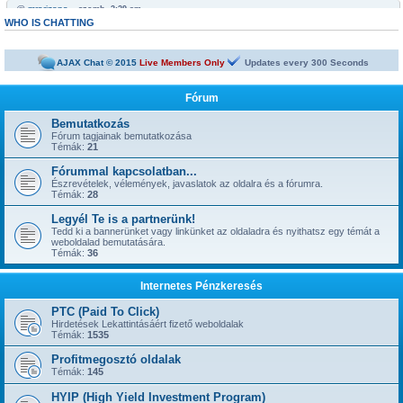
@
mrarizona
« szomb. 3:29 am »
Bobabeten a futtbal vb miatt minden napra jut egy legalább egy freepick
WHO IS CHATTING
@
mrarizona
« szomb. 3:28 am »
sziasztok!
AJAX Chat © 2015
Live Members Only
Updates every
300
Seconds
@
mamus67
« kedd 4:53 pm »
Neked is
Fórum
@
mrarizona
« hétf. 5:51 pm »
jónapot
Bemutatkozás
Fórum tagjainak bemutatkozása
@
szepbalazs
« kedd 8:22 am »
Témák:
21
has started a new topic:
Kickoffboss
Fórummal kapcsolatban...
@
Admin
« hétf. 8:49 pm »
Észrevételek, vélemények, javaslatok az oldalra és a fórumra.
has started a new topic:
Újabb 1 év, gyerünk-gyerünk tovább
Témák:
28
@
szior
« vas. 5:43 pm »
Legyél Te is a partnerünk!
has started a new topic:
ySense.com
Tedd ki a bannerünket vagy linkünket az oldaladra és nyithatsz egy témát a
weboldalad bemutatására.
@
Admin
« kedd 9:38 am »
Témák:
36
... igen, IGAZ!!! ... Kész.
@
kavics13
« hétf. 10:48 pm »
Internetes Pénzkeresés
Jól jönne egy admin....
@
mrarizona
« szer. 3:37 pm »
PTC (Paid To Click)
has started a new topic:
BoaBet | Fogadóiroda és online kaszinó
Hirdetések Lekattintásáért fizető weboldalak
Témák:
1535
@
szepbalazs
« pén. 10:28 pm »
has started a new topic:
22bet
Profitmegosztó oldalak
Témák:
145
@
Admin
« hétf. 11:55 am »
has started a new topic:
HYIP (High Yield Investment Program)
Faucet oldalak, ahol napi 1-2-3-5 satoshi gyorsan kikérhető