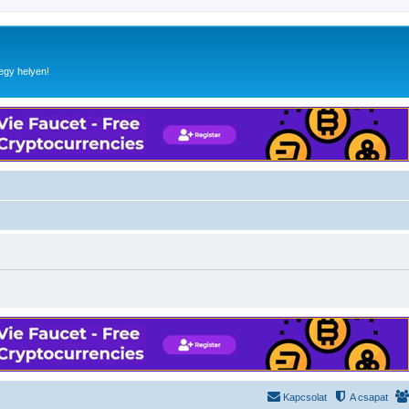
egy helyen!
Kapcsolat
A csapat