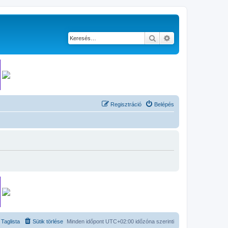
Keresés
Részletes keresés
Regisztráció
Belépés
Taglista
Sütik törlése
Minden időpont
UTC+02:00
időzóna szerinti