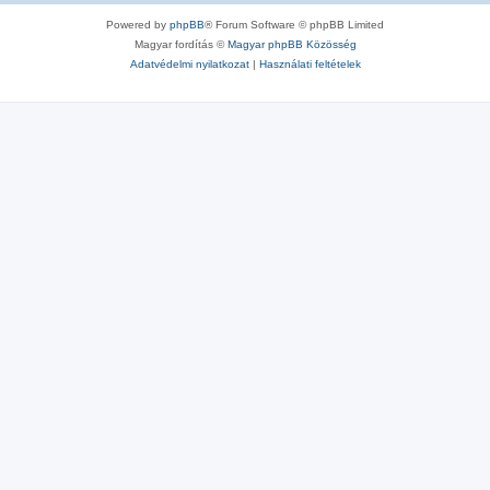
Powered by
phpBB
® Forum Software © phpBB Limited
Magyar fordítás ©
Magyar phpBB Közösség
Adatvédelmi nyilatkozat
|
Használati feltételek