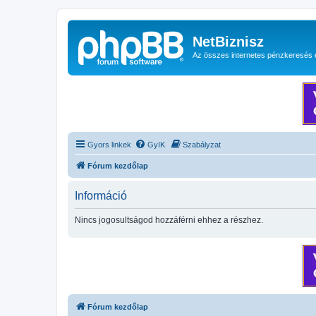
NetBiznisz
Az összes internetes pénzkeresés 
Gyors linkek
GyIK
Szabályzat
Fórum kezdőlap
Információ
Nincs jogosultságod hozzáférni ehhez a részhez.
Fórum kezdőlap