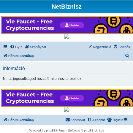
NetBiznisz
GyIK
Szabályzat
Regisztráció
Belépés
K
Fórum kezdőlap
e
Információ
r
e
Nincs jogosultságod hozzáférni ehhez a részhez.
s
é
s
Fórum kezdőlap
Kapcsolat
A csapat
Taglista
Powered by
phpBB
® Forum Software © phpBB Limited