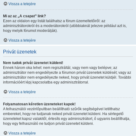
Vissza a tetejére
Mi az az „A csapat” link?
Ezen az oldalon egy listát találhatsz a fórum üzemeltetőiről: az
adminisztrátorokról és a moderátorokról (utóbbiaknál jelezve például azt is,
hogy melyik fórumot moderálják).
Vissza a tetejére
Privát üzenetek
Nem tudok privát üzenetet küldeni!
Ennek három oka lehet: nem regisztráltál, vagy nem vagy belépve; az
adminisztrátor nem engedélyezte a fórumon privát üzenetek küldését; vagy az
adminisztrátor nem engedélyezte neked, hogy privát üzenetet küldjél. További
információért lépj kapcsolatba egy adminisztrátorral.
Vissza a tetejére
Folyamatosan kéretlen üzeneteket kapok!
A felhasználói vezérlőpultban beállítható szűrők segítségével letilthatsz
embereket, hogy ne tudjanak neked privát üzenetet küldeni. Ha sértegető
üzeneteket kapsz valakitől, értesíts egy adminisztrátort, ő ugyanis beállíthatja,
hogy egy felhasználó ne tudjon privát üzenetet küldeni.
Vissza a tetejére