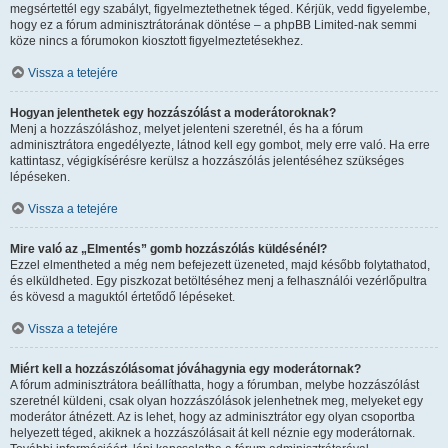
megsértettél egy szabályt, figyelmeztethetnek téged. Kérjük, vedd figyelembe,
hogy ez a fórum adminisztrátorának döntése – a phpBB Limited-nak semmi
köze nincs a fórumokon kiosztott figyelmeztetésekhez.
Vissza a tetejére
Hogyan jelenthetek egy hozzászólást a moderátoroknak?
Menj a hozzászóláshoz, melyet jelenteni szeretnél, és ha a fórum
adminisztrátora engedélyezte, látnod kell egy gombot, mely erre való. Ha erre
kattintasz, végigkísérésre kerülsz a hozzászólás jelentéséhez szükséges
lépéseken.
Vissza a tetejére
Mire való az „Elmentés” gomb hozzászólás küldésénél?
Ezzel elmentheted a még nem befejezett üzeneted, majd később folytathatod,
és elküldheted. Egy piszkozat betöltéséhez menj a felhasználói vezérlőpultra
és kövesd a maguktól értetődő lépéseket.
Vissza a tetejére
Miért kell a hozzászólásomat jóváhagynia egy moderátornak?
A fórum adminisztrátora beállíthatta, hogy a fórumban, melybe hozzászólást
szeretnél küldeni, csak olyan hozzászólások jelenhetnek meg, melyeket egy
moderátor átnézett. Az is lehet, hogy az adminisztrátor egy olyan csoportba
helyezett téged, akiknek a hozzászólásait át kell néznie egy moderátornak.