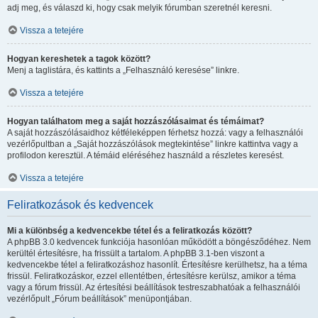
adj meg, és válaszd ki, hogy csak melyik fórumban szeretnél keresni.
Vissza a tetejére
Hogyan kereshetek a tagok között?
Menj a taglistára, és kattints a „Felhasználó keresése” linkre.
Vissza a tetejére
Hogyan találhatom meg a saját hozzászólásaimat és témáimat?
A saját hozzászólásaidhoz kétféleképpen férhetsz hozzá: vagy a felhasználói
vezérlőpultban a „Saját hozzászólások megtekintése” linkre kattintva vagy a
profilodon keresztül. A témáid eléréséhez használd a részletes keresést.
Vissza a tetejére
Feliratkozások és kedvencek
Mi a különbség a kedvencekbe tétel és a feliratkozás között?
A phpBB 3.0 kedvencek funkciója hasonlóan működött a böngésződéhez. Nem
kerültél értesítésre, ha frissült a tartalom. A phpBB 3.1-ben viszont a
kedvencekbe tétel a feliratkozáshoz hasonlít. Értesítésre kerülhetsz, ha a téma
frissül. Feliratkozáskor, ezzel ellentétben, értesítésre kerülsz, amikor a téma
vagy a fórum frissül. Az értesítési beállítások testreszabhatóak a felhasználói
vezérlőpult „Fórum beállítások” menüpontjában.