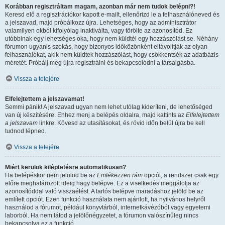
Korábban regisztráltam magam, azonban már nem tudok belépni?!
Keresd elő a regisztrációkor kapott e-mailt, ellenőrizd le a felhasználóneved és
a jelszavad, majd próbálkozz újra. Lehetséges, hogy az adminisztrátor
valamilyen okból kifolyólag inaktiválta, vagy törölte az azonosítód. Ez
utóbbinak egy lehetséges oka, hogy nem küldtél egy hozzászólást se. Néhány
fórumon ugyanis szokás, hogy bizonyos időközönként eltávolítják az olyan
felhasználókat, akik nem küldtek hozzászólást, hogy csökkentsék az adatbázis
méretét. Próbálj meg újra regisztrálni és bekapcsolódni a társalgásba.
Vissza a tetejére
Elfelejtettem a jelszavamat!
Semmi pánik! A jelszavad ugyan nem lehet utólag kideríteni, de lehetőséged
van új készítésére. Ehhez menj a belépés oldalra, majd kattints az
Elfelejtettem
a jelszavam
linkre. Kövesd az utasításokat, és rövid időn belül újra be kell
tudnod lépned.
Vissza a tetejére
Miért kerülök kiléptetésre automatikusan?
Ha belépéskor nem jelölöd be az
Emlékezzen rám
opciót, a rendszer csak egy
előre meghatározott ideig hagy belépve. Ez a viselkedés meggátolja az
azonosítóddal való visszaélést. A tartós belépve maradáshoz jelöld be az
említett opciót. Ezen funkció használata nem ajánlott, ha nyilvános helyről
használod a fórumot, például könyvtárból, internetkávézóból vagy egyetemi
laborból. Ha nem látod a jelölőnégyzetet, a fórumon valószínűleg nincs
bekapcsolva ez a funkció.