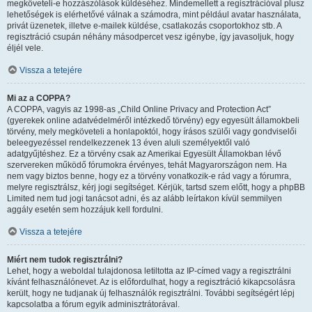
megköveteli-e hozzászólások küldéséhez. Mindemellett a regisztrációval plusz
lehetőségek is elérhetővé válnak a számodra, mint például avatar használata,
privát üzenetek, illetve e-mailek küldése, csatlakozás csoportokhoz stb. A
regisztráció csupán néhány másodpercet vesz igénybe, így javasoljuk, hogy
éljél vele.
Vissza a tetejére
Mi az a COPPA?
A COPPA, vagyis az 1998-as „Child Online Privacy and Protection Act”
(gyerekek online adatvédelméről intézkedő törvény) egy egyesült államokbeli
törvény, mely megköveteli a honlapoktól, hogy írásos szülői vagy gondviselői
beleegyezéssel rendelkezzenek 13 éven aluli személyektől való
adatgyűjtéshez. Ez a törvény csak az Amerikai Egyesült Államokban lévő
szervereken működő fórumokra érvényes, tehát Magyarországon nem. Ha
nem vagy biztos benne, hogy ez a törvény vonatkozik-e rád vagy a fórumra,
melyre regisztrálsz, kérj jogi segítséget. Kérjük, tartsd szem előtt, hogy a phpBB
Limited nem tud jogi tanácsot adni, és az alább leírtakon kívül semmilyen
aggály esetén sem hozzájuk kell fordulni.
Vissza a tetejére
Miért nem tudok regisztrálni?
Lehet, hogy a weboldal tulajdonosa letiltotta az IP-címed vagy a regisztrálni
kívánt felhasználónevet. Az is előfordulhat, hogy a regisztráció kikapcsolásra
került, hogy ne tudjanak új felhasználók regisztrálni. További segítségért lépj
kapcsolatba a fórum egyik adminisztrátorával.