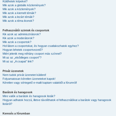
Küldhetek képeket?
Mik azok a globális közlemények?
Mik azok a közlemények?
Mik azok a kiemelt témák?
Mik azok a lezárt témák?
Mik azok a téma ikonok?
Felhasználói szintek és csoportok
Kik azok az adminisztrátorok?
Kik azok a moderátorok?
Mik azok a csoportok?
Hol látom a csoportokat, és hogyan csatlakozhatok egyhez?
Hogyan lehetek csoportvezető?
Miért jelenik meg néhány csoport más színnel?
Mi az az „elsődleges csoport”?
Mi az az „A csapat” link?
Privát üzenetek
Nem tudok privát üzenetet küldeni!
Folyamatosan kéretlen üzeneteket kapok!
Kéretlen vagy sértegető e-mailt kaptam valakitől a fórumról!
Barátok és haragosok
Mire valók a barátok és haragosok listák?
Hogyan adhatok hozzá, illetve távolíthatok el felhasználókat a barátok vagy haragosok
listáról?
Keresés a fórumban