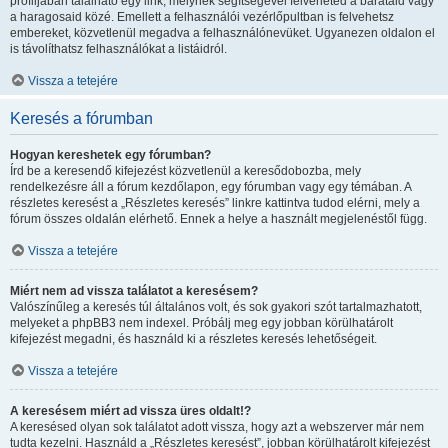
profiljában található egy link, melynek segítségével felveheted a barátaid vagy
a haragosaid közé. Emellett a felhasználói vezérlőpultban is felvehetsz
embereket, közvetlenül megadva a felhasználónevüket. Ugyanezen oldalon el
is távolíthatsz felhasználókat a listáidról.
Vissza a tetejére
Keresés a fórumban
Hogyan kereshetek egy fórumban?
Írd be a keresendő kifejezést közvetlenül a keresődobozba, mely
rendelkezésre áll a fórum kezdőlapon, egy fórumban vagy egy témában. A
részletes keresést a „Részletes keresés” linkre kattintva tudod elérni, mely a
fórum összes oldalán elérhető. Ennek a helye a használt megjelenéstől függ.
Vissza a tetejére
Miért nem ad vissza találatot a keresésem?
Valószínűleg a keresés túl általános volt, és sok gyakori szót tartalmazhatott,
melyeket a phpBB3 nem indexel. Próbálj meg egy jobban körülhatárolt
kifejezést megadni, és használd ki a részletes keresés lehetőségeit.
Vissza a tetejére
A keresésem miért ad vissza üres oldalt!?
A keresésed olyan sok találatot adott vissza, hogy azt a webszerver már nem
tudta kezelni. Használd a „Részletes keresést”, jobban körülhatárolt kifejezést