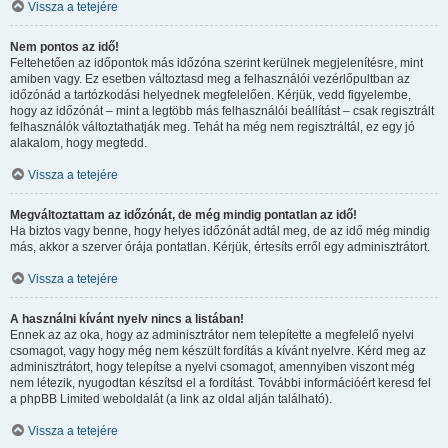
Vissza a tetejére
Nem pontos az idő!
Feltehetően az időpontok más időzóna szerint kerülnek megjelenítésre, mint
amiben vagy. Ez esetben változtasd meg a felhasználói vezérlőpultban az
időzónád a tartózkodási helyednek megfelelően. Kérjük, vedd figyelembe,
hogy az időzónát – mint a legtöbb más felhasználói beállítást – csak regisztrált
felhasználók változtathatják meg. Tehát ha még nem regisztráltál, ez egy jó
alakalom, hogy megtedd.
Vissza a tetejére
Megváltoztattam az időzónát, de még mindig pontatlan az idő!
Ha biztos vagy benne, hogy helyes időzónát adtál meg, de az idő még mindig
más, akkor a szerver órája pontatlan. Kérjük, értesíts erről egy adminisztrátort.
Vissza a tetejére
A használni kívánt nyelv nincs a listában!
Ennek az az oka, hogy az adminisztrátor nem telepítette a megfelelő nyelvi
csomagot, vagy hogy még nem készült fordítás a kívánt nyelvre. Kérd meg az
adminisztrátort, hogy telepítse a nyelvi csomagot, amennyiben viszont még
nem létezik, nyugodtan készítsd el a fordítást. További információért keresd fel
a phpBB Limited weboldalát (a link az oldal alján található).
Vissza a tetejére