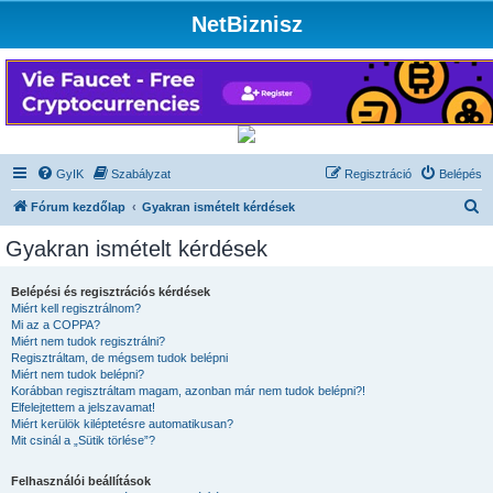
NetBiznisz
GyIK
Szabályzat
Regisztráció
Belépés
K
Fórum kezdőlap
Gyakran ismételt kérdések
e
Gyakran ismételt kérdések
r
e
Belépési és regisztrációs kérdések
Miért kell regisztrálnom?
s
Mi az a COPPA?
é
Miért nem tudok regisztrálni?
Regisztráltam, de mégsem tudok belépni
s
Miért nem tudok belépni?
Korábban regisztráltam magam, azonban már nem tudok belépni?!
Elfelejtettem a jelszavamat!
Miért kerülök kiléptetésre automatikusan?
Mit csinál a „Sütik törlése”?
Felhasználói beállítások