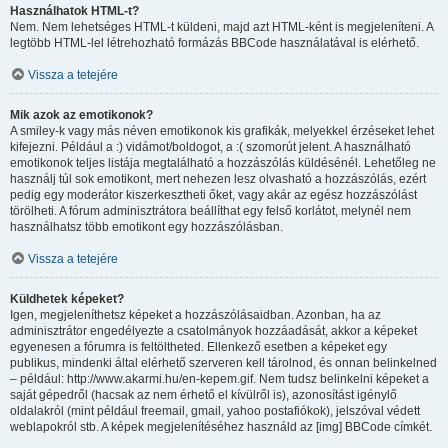
Használhatok HTML-t?
Nem. Nem lehetséges HTML-t küldeni, majd azt HTML-ként is megjeleníteni. A
legtöbb HTML-lel létrehozható formázás BBCode használatával is elérhető.
Vissza a tetejére
Mik azok az emotikonok?
A smiley-k vagy más néven emotikonok kis grafikák, melyekkel érzéseket lehet
kifejezni. Például a :) vidámot/boldogot, a :( szomorút jelent. A használható
emotikonok teljes listája megtalálható a hozzászólás küldésénél. Lehetőleg ne
használj túl sok emotikont, mert nehezen lesz olvasható a hozzászólás, ezért
pedig egy moderátor kiszerkesztheti őket, vagy akár az egész hozzászólást
törölheti. A fórum adminisztrátora beállíthat egy felső korlátot, melynél nem
használhatsz több emotikont egy hozzászólásban.
Vissza a tetejére
Küldhetek képeket?
Igen, megjeleníthetsz képeket a hozzászólásaidban. Azonban, ha az
adminisztrátor engedélyezte a csatolmányok hozzáadását, akkor a képeket
egyenesen a fórumra is feltöltheted. Ellenkező esetben a képeket egy
publikus, mindenki által elérhető szerveren kell tárolnod, és onnan belinkelned
– például: http://www.akarmi.hu/en-kepem.gif. Nem tudsz belinkelni képeket a
saját gépedről (hacsak az nem érhető el kívülről is), azonosítást igénylő
oldalakról (mint például freemail, gmail, yahoo postafiókok), jelszóval védett
weblapokról stb. A képek megjelenítéséhez használd az [img] BBCode címkét.