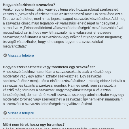
Hogyan készíthetek szavazást?
Amikor egy új témát nyitsz, vagy egy téma első hozzászólását szerkeszted,
kattints a „Szavazás készítése” fülre az üzenet mező alatt. Ha nem látod ezt a
fület, az azért lehet, mert nincs jogosultságod szavazás készítéséhez. Add meg
a szavazás címét, majd legalább két választási lehetőséget mindegyiket új
sorba írva. A „Felhasználónként válaszható lehetőségek” mező használatával
megadhatod azt is, hogy egy felhasználó hány választási lehetőségre
szavazhat; beállíthatsz a szavazásnak egy időkorlátot (napokban megadva);
és végül választhatsz, hogy lehetséges legyen-e a szavazatokat
megváltoztatatni.
Vissza a tetejére
Hogyan szerkeszthetek vagy törölhetek egy szavazást?
A hozzászólásokhoz hasonlóan a szavazásokat is csak a készítő, egy
moderátor vagy egy adminisztrátor szerkesztheti. Egy szavazás
szerkesztéséhez menj a téma első hozzászólásához – mindig ehhez tartozik a
szavazás, és kattints a
szerkeszt
gombra. Ha még senki sem szavazott, a
készítő még törölheti a szavazást, vagy megváltoztathatja a választási
lehetőségeket, de ha már érkezett szavazat, csak egy adminisztrátor vagy egy
moderátor törölheti vagy szerkesztheti a szavazást. Így nem lehet manipulálni
a szavazást a szavazási lehetőségek megváltoztatásával.
Vissza a tetejére
Miért nem férek hozzá egy fórumhoz?