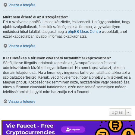
Vissza a tetejére
Miért nem érhető el az X szolgáltatás?
Ezt a szoftvert a phpBB Limited készítette, és licenceli. Ha úgy gondolod, hogy
újabb szolgáltatások, funkciók szükségesek a fórumba, vagy valamilyen
működési hibát találtál, látogasd meg a
phpBB Ideas Centre
weboldalt, ahol
ezzel kapcsolatban további információkat kaphatsz.
Vissza a tetejére
Ki az illetékes a fórumon olvasható tartalommal kapcsolatban?
Sértő, illetve illegális tartalmak kapcsán az „A csapat” oldalon felsorolt
adminisztrátorok közül kell egyet felkeresni. Ha nem kapsz választ, akkor a
domain tulajdonosát. Ha a fórum egy ingyenes tárhelyen található, akkor azt a
szolgáltatót értesítsd. Kérjük, vedd figyelembe, hogy a phpBB Limited-nek és a
Magyar phpBB Közösségnek semmilyen köze, hozzáférése vagy beleszólása
nincs a fórumon olvasható tartalomhoz, ezért nem tehető semmilyen módon
felelőssé amiatt, hogy ki mire használja ezt a fórumot.
Vissza a tetejére
Ugrás