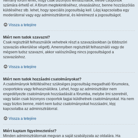
Néhány fórum lehet, hogy csak bizonyos felhasználók, illetve csoportok
számára érhető el. A fórum megtekintéséhez, olvasásához, benne hozzászólás
küldéséhez stb. lehet, hogy speciális jogosultság kell. Lépj kapcsolatba egy
moderátorral vagy egy adminisztrátorral, és kérelmezd a jogosultságot.
Vissza a tetejére
Miért nem tudok szavazni?
Csak regisztrált felhasználók vehetnek részt a szavazásokban (a többszöri
szavazás elkerülése végett). Amennyiben regisztrált felhasználó vagy de
mégsem tudsz szavazni, akkor valószínűleg nincs jogosultságod a
szavazáshoz.
Vissza a tetejére
Miért nem tudok hozzáadni csatolmányokat?
A csatolmányok feltöltéséhez szükséges jogosultság megadható fórumokra,
csoportokra vagy felhasználókra. Lehet, hogy az adminisztrátor nem
engedélyezte csatolmányok hozzáadását a fórumba, melybe írni szeretnél,
vagy talán csak bizonyos csoportok tagjai küldhetnek csatolmányokat. Ha nem
vagy biztos benne, miért nem tudsz csatolmányokat hozzáadni, lépj
kapcsolatba az adminisztrátorral.
Vissza a tetejére
Miért kaptam figyelmeztetést?
Minden adminisztrátornak megvan a saját szabályzata az oldalára. Ha