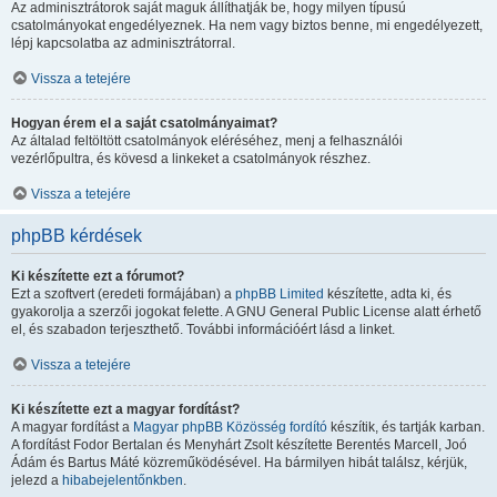
Az adminisztrátorok saját maguk állíthatják be, hogy milyen típusú
csatolmányokat engedélyeznek. Ha nem vagy biztos benne, mi engedélyezett,
lépj kapcsolatba az adminisztrátorral.
Vissza a tetejére
Hogyan érem el a saját csatolmányaimat?
Az általad feltöltött csatolmányok eléréséhez, menj a felhasználói
vezérlőpultra, és kövesd a linkeket a csatolmányok részhez.
Vissza a tetejére
phpBB kérdések
Ki készítette ezt a fórumot?
Ezt a szoftvert (eredeti formájában) a
phpBB Limited
készítette, adta ki, és
gyakorolja a szerzői jogokat felette. A GNU General Public License alatt érhető
el, és szabadon terjeszthető. További információért lásd a linket.
Vissza a tetejére
Ki készítette ezt a magyar fordítást?
A magyar fordítást a
Magyar phpBB Közösség
fordító
készítik, és tartják karban.
A fordítást Fodor Bertalan és Menyhárt Zsolt készítette Berentés Marcell, Joó
Ádám és Bartus Máté közreműködésével. Ha bármilyen hibát találsz, kérjük,
jelezd a
hibabejelentőnkben
.