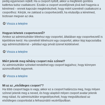
pedig egyenesen rejtett. Ha a csoport nyitott, akkor a megfelelő gombra
kattintva tudsz csatlakozni. Ezután a csoport vezetőjének jóvá kell hagynia a
kérelmed – ennek kapcsán megkérdezheti, hogy miért szeretnél csatlakozni a
csoporthoz. Kérjük, ne zaklasd a csoportvezetőt, ha elutasítja a kérelmed,
biztosan megvan az oka.
Vissza a tetejére
Hogyan lehetek csoportvezető?
Amikor az adminisztrátor létrehoz egy csoportot, általában egy csoportvezető is
kijelölésre kerül. Ha szeretnél létrehozni egy csoportot, akkor lépj kapcsolatba
egy adminisztrátorral – például egy privát üzenet küldésével.
Vissza a tetejére
Miért jelenik meg néhány csoport más színnel?
Az adminisztrátor színeket rendelhet egy csoport tagjaihoz, hogy könnyen
azonosíthatók legyenek.
Vissza a tetejére
Mi az az „elsődleges csoport”?
Ha több csoport tagja is vagy, akkor ez a csoport határozza meg, hogy milyen
színnel jelenik meg a neved, és hogy alapból milyen csoport avatar jelenik
meg nálad. Az adminisztrátor engedélyezheti, hogy megváltoztasd az
elsődleges csoportodat a felhasználói vezérlőpultban.