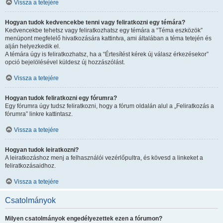
Vissza a tetejére
Hogyan tudok kedvencekbe tenni vagy feliratkozni egy témára?
Kedvencekbe tehetsz vagy feliratkozhatsz egy témára a “Téma eszközök”
menüpont megfelelő hivatkozására kattintva, ami általában a téma tetején és
alján helyezkedik el.
A témára úgy is feliratkozhatsz, ha a “Értesítést kérek új válasz érkezésekor”
opció bejelölésével küldesz új hozzászólást.
Vissza a tetejére
Hogyan tudok feliratkozni egy fórumra?
Egy fórumra úgy tudsz feliratkozni, hogy a fórum oldalán alul a „Feliratkozás a
fórumra” linkre kattintasz.
Vissza a tetejére
Hogyan tudok leiratkozni?
A leiratkozáshoz menj a felhasználói vezérlőpultra, és kövesd a linkeket a
feliratkozásaidhoz.
Vissza a tetejére
Csatolmányok
Milyen csatolmányok engedélyezettek ezen a fórumon?