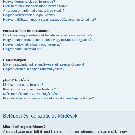
Hogyan kereshetek egy fórumban?
Miért nem ad vissza találatot a keresésem?
A keresésem miért ad vissza üres oldalt!?
Hogyan kereshetek a tagok között?
Hogyan találhatom meg a saját hozzászólásaimat és témáimat?
Feliratkozások és kedvencek
Mi a különbség a kedvencekbe tétel és a feliratkozás között?
Hogyan tudok kedvencekbe tenni vagy feliratkozni egy témára?
Hogyan tudok feliratkozni egy fórumra?
Hogyan tudok leiratkozni?
Csatolmányok
Milyen csatolmányok engedélyezettek ezen a fórumon?
Hogyan érem el a saját csatolmányaimat?
phpBB kérdések
Ki készítette ezt a fórumot?
Ki készítette ezt a magyar fordítást?
Miért nem érhető el az X szolgáltatás?
Ki az illetékes a fórumon olvasható tartalommal kapcsolatban?
Belépési és regisztrációs kérdések
Miért kell regisztrálnom?
A regisztráció nem feltétlenül kötelező, a fórum adminisztrátorán múlik, hogy