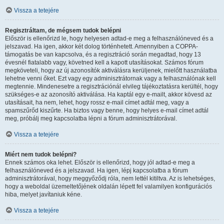
Vissza a tetejére
Regisztráltam, de mégsem tudok belépni
Először is ellenőrizd le, hogy helyesen adtad-e meg a felhasználóneved és a
jelszavad. Ha igen, akkor két dolog történhetett. Amennyiben a COPPA-
támogatás be van kapcsolva, és a regisztráció során megadtad, hogy 13
évesnél fiatalabb vagy, követned kell a kapott utasításokat. Számos fórum
megköveteli, hogy az új azonosítók aktiválásra kerüljenek, mielőtt használatba
lehetne venni őket. Ezt vagy egy adminisztrátornak vagy a felhasználónak kell
megtennie. Mindenesetre a regisztrációnál elvileg tájékoztatásra kerültél, hogy
szükséges-e az azonosító aktiválása. Ha kaptál egy e-mailt, akkor kövesd az
utasításait, ha nem, lehet, hogy rossz e-mail címet adtál meg, vagy a
spamszűrőd kiszűrte. Ha biztos vagy benne, hogy helyes e-mail címet adtál
meg, próbálj meg kapcsolatba lépni a fórum adminisztrátorával.
Vissza a tetejére
Miért nem tudok belépni?
Ennek számos oka lehet. Először is ellenőrizd, hogy jól adtad-e meg a
felhasználóneved és a jelszavad. Ha igen, lépj kapcsolatba a fórum
adminisztrátorával, hogy meggyőződj róla, nem lettél kitiltva. Az is lehetséges,
hogy a weboldal üzemeltetőjének oldalán lépett fel valamilyen konfigurációs
hiba, melyet javítaniuk kéne.
Vissza a tetejére