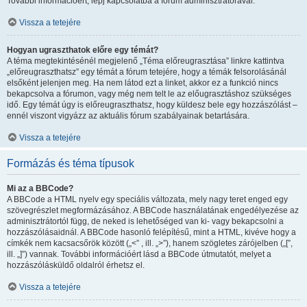
További információért, lépj kapcsolatba a fórum adminisztrátorával.
Vissza a tetejére
Hogyan ugraszthatok előre egy témát?
A téma megtekintésénél megjelenő „Téma előreugrasztása” linkre kattintva
„előreugraszthatsz” egy témát a fórum tetejére, hogy a témák felsorolásánál
elsőként jelenjen meg. Ha nem látod ezt a linket, akkor ez a funkció nincs
bekapcsolva a fórumon, vagy még nem telt le az előugrasztáshoz szükséges
idő. Egy témát úgy is előreugraszthatsz, hogy küldesz bele egy hozzászólást –
ennél viszont vigyázz az aktuális fórum szabályainak betartására.
Vissza a tetejére
Formázás és téma típusok
Mi az a BBCode?
A BBCode a HTML nyelv egy speciális változata, mely nagy teret enged egy
szövegrészlet megformázásához. A BBCode használatának engedélyezése az
adminisztrátortól függ, de neked is lehetőséged van ki- vagy bekapcsolni a
hozzászólásaidnál. A BBCode hasonló felépítésű, mint a HTML, kivéve hogy a
címkék nem kacsacsőrök között („<” , ill. „>”), hanem szögletes zárójelben („[”,
ill. „]”) vannak. További információért lásd a BBCode útmutatót, melyet a
hozzászólásküldő oldalról érhetsz el.
Vissza a tetejére