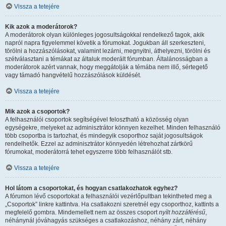
Vissza a tetejére
Kik azok a moderátorok?
A moderátorok olyan különleges jogosultságokkal rendelkező tagok, akik
napról napra figyelemmel követik a fórumokat. Jogukban áll szerkeszteni,
törölni a hozzászólásokat, valamint lezárni, megnyitni, áthelyezni, törölni és
szétválasztani a témákat az általuk moderált fórumban. Általánosságban a
moderátorok azért vannak, hogy meggátolják a témába nem illő, sértegető
vagy támadó hangvételű hozzászólások küldését.
Vissza a tetejére
Mik azok a csoportok?
A felhasználói csoportok segítségével felosztható a közösség olyan
egységekre, melyeket az adminisztrátor könnyen kezelhet. Minden felhasználó
több csoportba is tartozhat, és mindegyik csoporthoz saját jogosultságok
rendelhetők. Ezzel az adminisztrátor könnyedén létrehozhat zártkörű
fórumokat, moderátorrá tehet egyszerre több felhasználót stb.
Vissza a tetejére
Hol látom a csoportokat, és hogyan csatlakozhatok egyhez?
A fórumon lévő csoportokat a felhasználói vezérlőpultban tekintheted meg a
„Csoportok” linkre kattintva. Ha csatlakozni szeretnél egy csoporthoz, kattints a
megfelelő gombra. Mindemellett nem az összes csoport
nyílt hozzáférésű
,
néhánynál jóváhagyás szükséges a csatlakozáshoz, néhány zárt, néhány