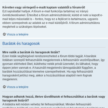
Kéretlen vagy sértegető e-mailt kaptam valakitől a fórumról!
Ezt sajnálattal halljuk. A fórum e-mail funkciója tartalmaz ez irányú
óvintézkedéseket. Értesítsd a fórum adminisztrátorát, küldd el neki a kapott e-
mail teljes másolatát is – fontos, hogy ez a fejlécet is tartalmazza, ugyanis
ebben szerepelnek az adatok az e-mail küldőjéről. A fórum adminisztrátora
megteheti a szükséges lépéseket.
Vissza a tetejére
Barátok és haragosok
Mire valók a barátok és haragosok listák?
Ezen listák segítségével rendszerezheted a fórum többi tagját. A barátok
listában szereplő felhasználók megjelennek a felhasználói vezérlőpultban, így
gyorsan elérheted őket, küldhetsz nekik privát üzenetet, és láthatod, hogy
éppen jelen vannak-e. A használt megjelenés támogatásától függően, a
barátok hozzászólásai kiemelve szerepelhetnek. Ha egy felhasználót
haragosként jelölsz meg, akkor a hozzászólásai alapból nem fognak
megjelenni.
Vissza a tetejére
Hogyan adhatok hozzá, illetve távolíthatok el felhasználókat a barátok vagy
haragosok listáról?
A listáidra két módon vehetsz fel felhasználókat. Minden felhasználó