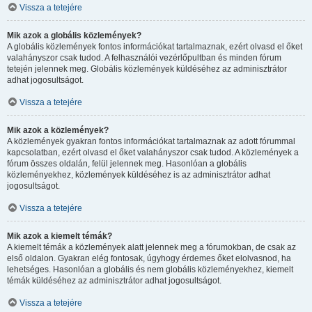
Vissza a tetejére
Mik azok a globális közlemények?
A globális közlemények fontos információkat tartalmaznak, ezért olvasd el őket
valahányszor csak tudod. A felhasználói vezérlőpultban és minden fórum
tetején jelennek meg. Globális közlemények küldéséhez az adminisztrátor
adhat jogosultságot.
Vissza a tetejére
Mik azok a közlemények?
A közlemények gyakran fontos információkat tartalmaznak az adott fórummal
kapcsolatban, ezért olvasd el őket valahányszor csak tudod. A közlemények a
fórum összes oldalán, felül jelennek meg. Hasonlóan a globális
közleményekhez, közlemények küldéséhez is az adminisztrátor adhat
jogosultságot.
Vissza a tetejére
Mik azok a kiemelt témák?
A kiemelt témák a közlemények alatt jelennek meg a fórumokban, de csak az
első oldalon. Gyakran elég fontosak, úgyhogy érdemes őket elolvasnod, ha
lehetséges. Hasonlóan a globális és nem globális közleményekhez, kiemelt
témák küldéséhez az adminisztrátor adhat jogosultságot.
Vissza a tetejére