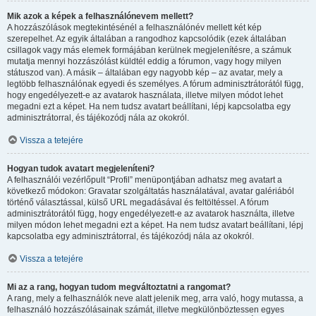
Mik azok a képek a felhasználónevem mellett?
A hozzászólások megtekintésénél a felhasználónév mellett két kép
szerepelhet. Az egyik általában a rangodhoz kapcsolódik (ezek általában
csillagok vagy más elemek formájában kerülnek megjelenítésre, a számuk
mutatja mennyi hozzászólást küldtél eddig a fórumon, vagy hogy milyen
státuszod van). A másik – általában egy nagyobb kép – az avatar, mely a
legtöbb felhasználónak egyedi és személyes. A fórum adminisztrátorától függ,
hogy engedélyezett-e az avatarok használata, illetve milyen módot lehet
megadni ezt a képet. Ha nem tudsz avatart beállítani, lépj kapcsolatba egy
adminisztrátorral, és tájékozódj nála az okokról.
Vissza a tetejére
Hogyan tudok avatart megjeleníteni?
A felhasználói vezérlőpult “Profil” menüpontjában adhatsz meg avatart a
következő módokon: Gravatar szolgáltatás használatával, avatar galériából
történő választással, külső URL megadásával és feltöltéssel. A fórum
adminisztrátorától függ, hogy engedélyezett-e az avatarok használta, illetve
milyen módon lehet megadni ezt a képet. Ha nem tudsz avatart beállítani, lépj
kapcsolatba egy adminisztrátorral, és tájékozódj nála az okokról.
Vissza a tetejére
Mi az a rang, hogyan tudom megváltoztatni a rangomat?
A rang, mely a felhasználók neve alatt jelenik meg, arra való, hogy mutassa, a
felhasználó hozzászólásainak számát, illetve megkülönböztessen egyes