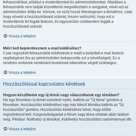
felhasználókat, például a moderátorokat és adminisztrátorokat. Általában a
felhasználók nem tudják közvetlenül megváltoztatni a rangjukat, mivel azt az
adminisztrátor állítja be. Kérünk, ne szólj hozzá feleslegesen a témákhoz, csak
hogy növeld a hozzászólásaid számát, hiszen valószínű, hogy ezt a
moderátorok fel fogják fedezni, és egyszerűen csökkenteni fogják a
hozzászólásaid számát.
Vissza a tetejére
Miért kell bejelentkeznem e-mail küldéséhez?
Csak regisztrált felhasználók küldhetnek e-mailt a beépített e-mail funkció
segítségével (ha az adminisztrátor bekapcsolta ezt a lehetőséget). Ez a
névtelen emberek nemkívánt leveleinek elkerülése végett szükséges.
Vissza a tetejére
Hozzászólással kapcsolatos kérdések
Hogyan készíthetek egy új témát vagy válaszolhatok egy témában?
Ha egy fórumban új témát szeretnél nyitni, kattints az "Új téma" gombra a
fórumban. Hozzászólás küldéséhez egy már létező témába kattints az "Új
hozzászólás" gombra. Hozzászólás küldéséhez lehet, hogy előbb
regisztrálnod kell. A jogosultságaidat a fórum vagy téma oldalak alján találod
meg. Például: Nyithatsz új témákat, Küldhetsz hozzászólást csatolmánnyal stb.
Vissza a tetejére