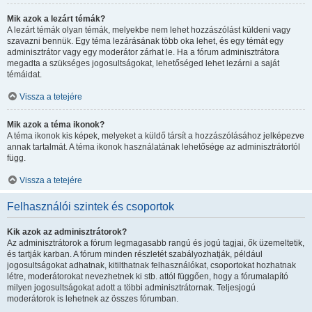
Mik azok a lezárt témák?
A lezárt témák olyan témák, melyekbe nem lehet hozzászólást küldeni vagy
szavazni bennük. Egy téma lezárásának több oka lehet, és egy témát egy
adminisztrátor vagy egy moderátor zárhat le. Ha a fórum adminisztrátora
megadta a szükséges jogosultságokat, lehetőséged lehet lezárni a saját
témáidat.
Vissza a tetejére
Mik azok a téma ikonok?
A téma ikonok kis képek, melyeket a küldő társít a hozzászólásához jelképezve
annak tartalmát. A téma ikonok használatának lehetősége az adminisztrátortól
függ.
Vissza a tetejére
Felhasználói szintek és csoportok
Kik azok az adminisztrátorok?
Az adminisztrátorok a fórum legmagasabb rangú és jogú tagjai, ők üzemeltetik,
és tartják karban. A fórum minden részletét szabályozhatják, például
jogosultságokat adhatnak, kitilthatnak felhasználókat, csoportokat hozhatnak
létre, moderátorokat nevezhetnek ki stb. attól függően, hogy a fórumalapító
milyen jogosultságokat adott a többi adminisztrátornak. Teljesjogú
moderátorok is lehetnek az összes fórumban.