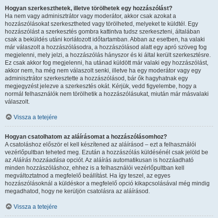
Hogyan szerkeszthetek, illetve törölhetek egy hozzászólást?
Ha nem vagy adminisztrátor vagy moderátor, akkor csak azokat a
hozzászólásokat szerkesztheted vagy törölheted, melyeket te küldtél. Egy
hozzászólást a szerkesztés gombra kattintva tudsz szerkeszteni, általában
csak a beküldés utáni korlátozott időtartamban. Abban az esetben, ha valaki
már válaszolt a hozzászólásodra, a hozzászólásod alatt egy apró szöveg fog
megjelenni, mely jelzi, a hozzászólás hányszor és ki által került szerkesztésre.
Ez csak akkor fog megjelenni, ha utánad küldött már valaki egy hozzászólást,
akkor nem, ha még nem válaszolt senki, illetve ha egy moderátor vagy egy
adminisztrátor szerkesztette a hozzászólásod, bár ők hagyhatnak egy
megjegyzést jelezve a szerkesztés okát. Kérjük, vedd figyelembe, hogy a
normál felhasználók nem törölhetik a hozzászólásukat, miután már másvalaki
válaszolt.
Vissza a tetejére
Hogyan csatolhatom az aláírásomat a hozzászólásomhoz?
A csatoláshoz először el kell készítened az aláírásod – ezt a felhasználói
vezérlőpultban teheted meg. Ezután a hozzászólás küldésénél csak jelöld be
az
Aláírás hozzáadása
opciót. Az aláírás automatikusan is hozzáadható
minden hozzászóláshoz, ehhez is a felhasználói vezérlőpultban kell
megváltoztatnod a megfelelő beállítást. Ha így teszel, az egyes
hozzászólásoknál a küldéskor a megfelelő opció kikapcsolásával még mindig
megadhatod, hogy ne kerüljön csatolásra az aláírásod.
Vissza a tetejére