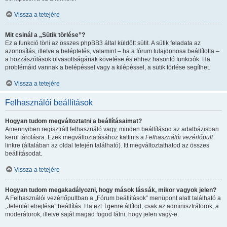
Vissza a tetejére
Mit csinál a „Sütik törlése”?
Ez a funkció törli az összes phpBB3 által küldött sütit. A sütik feladata az
azonosítás, illetve a beléptetés, valamint – ha a fórum tulajdonosa beállította –
a hozzászólások olvasottságának követése és ehhez hasonló funkciók. Ha
problémáid vannak a belépéssel vagy a kilépéssel, a sütik törlése segíthet.
Vissza a tetejére
Felhasználói beállítások
Hogyan tudom megváltoztatni a beállításaimat?
Amennyiben regisztrált felhasználó vagy, minden beállításod az adatbázisban
kerül tárolásra. Ezek megváltoztatásához kattints a
Felhasználói vezérlőpult
linkre (általában az oldal tetején található). Itt megváltoztathatod az összes
beállításodat.
Vissza a tetejére
Hogyan tudom megakadályozni, hogy mások lássák, mikor vagyok jelen?
A Felhasználói vezérlőpultban a „Fórum beállítások” menüpont alatt található a
„Jelenlét elrejtése” beállítás. Ha ezt
Igen
re állítod, csak az adminisztrátorok, a
moderátorok, illetve saját magad fogod látni, hogy jelen vagy-e.