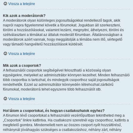
Vissza a tetejére
Kik azok a moderátorok?
A moderátorok olyan különleges jogosultságokkal rendelkező tagok, akik
napról napra figyelemmel követik a fórumokat. Jogukban áll szerkeszteni,
törölni a hozzászólásokat, valamint lezárni, megnyitni, áthelyezni, törölni és
szétválasztani a témákat az általuk moderált fórumban. Általánosságban a
moderátorok azért vannak, hogy meggátolják a témába nem illő, sértegető
vagy támadó hangvételű hozzászólások küldését.
Vissza a tetejére
Mik azok a csoportok?
A felhasználói csoportok segítségével felosztható a közösség olyan
egységekre, melyeket az adminisztrátor könnyen kezelhet. Minden felhasználó
több csoportba is tartozhat, és mindegyik csoporthoz saját jogosultságok
rendelhetők. Ezzel az adminisztrátor könnyedén létrehozhat zártkörű
fórumokat, moderátorrá tehet egyszerre több felhasználót stb.
Vissza a tetejére
Hol látom a csoportokat, és hogyan csatlakozhatok egyhez?
A fórumon lévő csoportokat a felhasználói vezérlőpultban tekintheted meg a
„Csoportok” linkre kattintva. Ha csatlakozni szeretnél egy csoporthoz, kattints a
megfelelő gombra. Mindemellett nem az összes csoport
nyílt hozzáférésű
,
néhánynál jóváhagyás szükséges a csatlakozáshoz, néhány zárt, néhány