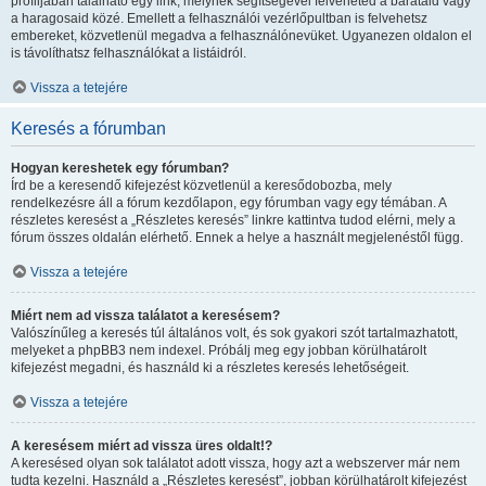
profiljában található egy link, melynek segítségével felveheted a barátaid vagy
a haragosaid közé. Emellett a felhasználói vezérlőpultban is felvehetsz
embereket, közvetlenül megadva a felhasználónevüket. Ugyanezen oldalon el
is távolíthatsz felhasználókat a listáidról.
Vissza a tetejére
Keresés a fórumban
Hogyan kereshetek egy fórumban?
Írd be a keresendő kifejezést közvetlenül a keresődobozba, mely
rendelkezésre áll a fórum kezdőlapon, egy fórumban vagy egy témában. A
részletes keresést a „Részletes keresés” linkre kattintva tudod elérni, mely a
fórum összes oldalán elérhető. Ennek a helye a használt megjelenéstől függ.
Vissza a tetejére
Miért nem ad vissza találatot a keresésem?
Valószínűleg a keresés túl általános volt, és sok gyakori szót tartalmazhatott,
melyeket a phpBB3 nem indexel. Próbálj meg egy jobban körülhatárolt
kifejezést megadni, és használd ki a részletes keresés lehetőségeit.
Vissza a tetejére
A keresésem miért ad vissza üres oldalt!?
A keresésed olyan sok találatot adott vissza, hogy azt a webszerver már nem
tudta kezelni. Használd a „Részletes keresést”, jobban körülhatárolt kifejezést