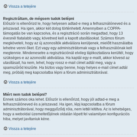
Vissza a tetejére
Regisztráltam, de mégsem tudok belépni
Először is ellenőrizd le, hogy helyesen adtad-e meg a felhasználóneved és a
jelszavad. Ha igen, akkor két dolog történhetett. Amennyiben a COPPA-
támogatás be van kapcsolva, és a regisztráció során megadtad, hogy 13
évesnél fiatalabb vagy, követned kell a kapott utasításokat. Számos fórum
megköveteli, hogy az új azonosítók aktiválásra kerüljenek, mielőtt használatba
lehetne venni őket. Ezt vagy egy adminisztrátornak vagy a felhasználónak kell
megtennie. Mindenesetre a regisztrációnál elvileg tájékoztatásra kerültél, hogy
szükséges-e az azonosító aktiválása. Ha kaptál egy e-mailt, akkor kövesd az
utasításait, ha nem, lehet, hogy rossz e-mail címet adtál meg, vagy a
spamszűrőd kiszűrte. Ha biztos vagy benne, hogy helyes e-mail címet adtál
meg, próbálj meg kapcsolatba lépni a fórum adminisztrátorával.
Vissza a tetejére
Miért nem tudok belépni?
Ennek számos oka lehet. Először is ellenőrizd, hogy jól adtad-e meg a
felhasználóneved és a jelszavad. Ha igen, lépj kapcsolatba a fórum
adminisztrátorával, hogy meggyőződj róla, nem lettél kitiltva. Az is lehetséges,
hogy a weboldal üzemeltetőjének oldalán lépett fel valamilyen konfigurációs
hiba, melyet javítaniuk kéne.
Vissza a tetejére