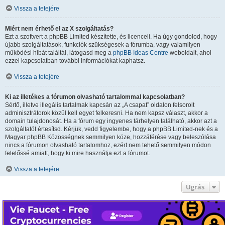
Vissza a tetejére
Miért nem érhető el az X szolgáltatás?
Ezt a szoftvert a phpBB Limited készítette, és licenceli. Ha úgy gondolod, hogy
újabb szolgáltatások, funkciók szükségesek a fórumba, vagy valamilyen
működési hibát találtál, látogasd meg a
phpBB Ideas Centre
weboldalt, ahol
ezzel kapcsolatban további információkat kaphatsz.
Vissza a tetejére
Ki az illetékes a fórumon olvasható tartalommal kapcsolatban?
Sértő, illetve illegális tartalmak kapcsán az „A csapat” oldalon felsorolt
adminisztrátorok közül kell egyet felkeresni. Ha nem kapsz választ, akkor a
domain tulajdonosát. Ha a fórum egy ingyenes tárhelyen található, akkor azt a
szolgáltatót értesítsd. Kérjük, vedd figyelembe, hogy a phpBB Limited-nek és a
Magyar phpBB Közösségnek semmilyen köze, hozzáférése vagy beleszólása
nincs a fórumon olvasható tartalomhoz, ezért nem tehető semmilyen módon
felelőssé amiatt, hogy ki mire használja ezt a fórumot.
Vissza a tetejére
Ugrás