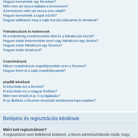
Hogyan kereshetek egy fórumban?
Miért nem ad vissza találatot a keresésem?
A keresésem miért ad vissza üres oldalt!?
Hogyan kereshetek a tagok között?
Hogyan találhatom meg a saját hozzászólásaimat és témáimat?
Feliratkozások és kedvencek
Mi a különbség a kedvencekbe tétel és a feliratkozás között?
Hogyan tudok kedvencekbe tenni vagy feliratkozni egy témára?
Hogyan tudok feliratkozni egy fórumra?
Hogyan tudok leiratkozni?
Csatolmányok
Milyen csatolmányok engedélyezettek ezen a fórumon?
Hogyan érem el a saját csatolmányaimat?
phpBB kérdések
Ki készítette ezt a fórumot?
Ki készítette ezt a magyar fordítást?
Miért nem érhető el az X szolgáltatás?
Ki az illetékes a fórumon olvasható tartalommal kapcsolatban?
Belépési és regisztrációs kérdések
Miért kell regisztrálnom?
A regisztráció nem feltétlenül kötelező, a fórum adminisztrátorán múlik, hogy