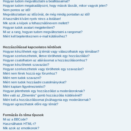
Hogyan tudom megváltoztatni a beállításaimat?
Hogyan tudom megakadályozni, hogy mások lássák, mikor vagyok jelen?
Nem pontos az idő!
Megváltoztattam az időzónát, de még mindig pontatlan az idő!
A használni kívánt nyelv nincs a listában!
Mik azok a képek a felhasználónevem mellett?
Hogyan tudok avatart megjeleníteni?
Mi az a rang, hogyan tudom megváltoztatni a rangomat?
Miért kell bejelentkeznem e-mail küldéséhez?
Hozzászólással kapcsolatos kérdések
Hogyan készíthetek egy új témát vagy válaszolhatok egy témában?
Hogyan szerkeszthetek, illetve törölhetek egy hozzászólást?
Hogyan csatolhatom az aláírásomat a hozzászólásomhoz?
Hogyan készíthetek szavazást?
Hogyan szerkeszthetek vagy törölhetek egy szavazást?
Miért nem férek hozzá egy fórumhoz?
Miért nem tudok szavazni?
Miért nem tudok hozzáadni csatolmányokat?
Miért kaptam figyelmeztetést?
Hogyan jelenthetek egy hozzászólást a moderátoroknak?
Mire való az „Elmentés” gomb hozzászólás küldésénél?
Miért kell a hozzászólásomat jóváhagynia egy moderátornak?
Hogyan ugraszthatok előre egy témát?
Formázás és téma típusok
Mi az a BBCode?
Használhatok HTML-t?
Mik azok az emotikonok?