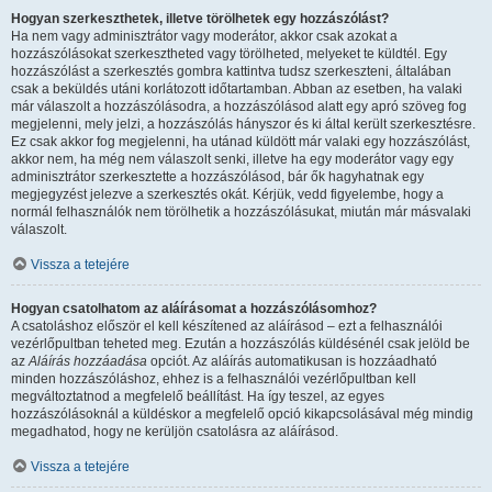
Hogyan szerkeszthetek, illetve törölhetek egy hozzászólást?
Ha nem vagy adminisztrátor vagy moderátor, akkor csak azokat a
hozzászólásokat szerkesztheted vagy törölheted, melyeket te küldtél. Egy
hozzászólást a szerkesztés gombra kattintva tudsz szerkeszteni, általában
csak a beküldés utáni korlátozott időtartamban. Abban az esetben, ha valaki
már válaszolt a hozzászólásodra, a hozzászólásod alatt egy apró szöveg fog
megjelenni, mely jelzi, a hozzászólás hányszor és ki által került szerkesztésre.
Ez csak akkor fog megjelenni, ha utánad küldött már valaki egy hozzászólást,
akkor nem, ha még nem válaszolt senki, illetve ha egy moderátor vagy egy
adminisztrátor szerkesztette a hozzászólásod, bár ők hagyhatnak egy
megjegyzést jelezve a szerkesztés okát. Kérjük, vedd figyelembe, hogy a
normál felhasználók nem törölhetik a hozzászólásukat, miután már másvalaki
válaszolt.
Vissza a tetejére
Hogyan csatolhatom az aláírásomat a hozzászólásomhoz?
A csatoláshoz először el kell készítened az aláírásod – ezt a felhasználói
vezérlőpultban teheted meg. Ezután a hozzászólás küldésénél csak jelöld be
az
Aláírás hozzáadása
opciót. Az aláírás automatikusan is hozzáadható
minden hozzászóláshoz, ehhez is a felhasználói vezérlőpultban kell
megváltoztatnod a megfelelő beállítást. Ha így teszel, az egyes
hozzászólásoknál a küldéskor a megfelelő opció kikapcsolásával még mindig
megadhatod, hogy ne kerüljön csatolásra az aláírásod.
Vissza a tetejére