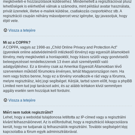
megköveteli-e hozzászólások küldéséhez. Mindemellett a regisztrációval plusz
lehetőségek is elérhetővé válnak a számodra, mint például avatar használata,
privát üzenetek, illetve e-mailek küldése, csatlakozás csoportokhoz stb. A
regisztráció csupán néhány másodpercet vesz igénybe, így javasoljuk, hogy
éljél vele.
Vissza a tetejére
Mi az a COPPA?
A COPPA, vagyis az 1998-as „Child Online Privacy and Protection Act”
(gyerekek online adatvédelméről intézkedő törvény) egy egyesült államokbeli
törvény, mely megköveteli a honlapoktól, hogy írásos szülői vagy gondviselői
beleegyezéssel rendelkezzenek 13 éven aluli személyektől való
adatgyűjtéshez. Ez a törvény csak az Amerikai Egyesült Államokban lévő
szervereken működő fórumokra érvényes, tehát Magyarországon nem. Ha
nem vagy biztos benne, hogy ez a törvény vonatkozik-e rád vagy a fórumra,
melyre regisztrálsz, kérj jogi segítséget. Kérjük, tartsd szem előtt, hogy a phpBB
Limited nem tud jogi tanácsot adni, és az alább leírtakon kívül semmilyen
aggály esetén sem hozzájuk kell fordulni.
Vissza a tetejére
Miért nem tudok regisztrálni?
Lehet, hogy a weboldal tulajdonosa letiltotta az IP-címed vagy a regisztrálni
kívánt felhasználónevet. Az is előfordulhat, hogy a regisztráció kikapcsolásra
került, hogy ne tudjanak új felhasználók regisztrálni. További segítségért lépj
kapcsolatba a fórum egyik adminisztrátorával.