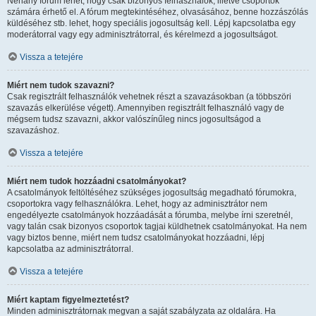
Néhány fórum lehet, hogy csak bizonyos felhasználók, illetve csoportok
számára érhető el. A fórum megtekintéséhez, olvasásához, benne hozzászólás
küldéséhez stb. lehet, hogy speciális jogosultság kell. Lépj kapcsolatba egy
moderátorral vagy egy adminisztrátorral, és kérelmezd a jogosultságot.
Vissza a tetejére
Miért nem tudok szavazni?
Csak regisztrált felhasználók vehetnek részt a szavazásokban (a többszöri
szavazás elkerülése végett). Amennyiben regisztrált felhasználó vagy de
mégsem tudsz szavazni, akkor valószínűleg nincs jogosultságod a
szavazáshoz.
Vissza a tetejére
Miért nem tudok hozzáadni csatolmányokat?
A csatolmányok feltöltéséhez szükséges jogosultság megadható fórumokra,
csoportokra vagy felhasználókra. Lehet, hogy az adminisztrátor nem
engedélyezte csatolmányok hozzáadását a fórumba, melybe írni szeretnél,
vagy talán csak bizonyos csoportok tagjai küldhetnek csatolmányokat. Ha nem
vagy biztos benne, miért nem tudsz csatolmányokat hozzáadni, lépj
kapcsolatba az adminisztrátorral.
Vissza a tetejére
Miért kaptam figyelmeztetést?
Minden adminisztrátornak megvan a saját szabályzata az oldalára. Ha