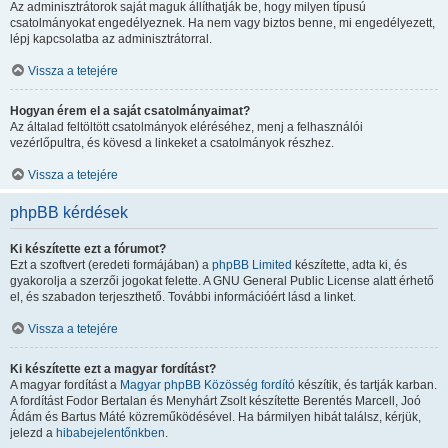
Az adminisztrátorok saját maguk állíthatják be, hogy milyen típusú
csatolmányokat engedélyeznek. Ha nem vagy biztos benne, mi engedélyezett,
lépj kapcsolatba az adminisztrátorral.
Vissza a tetejére
Hogyan érem el a saját csatolmányaimat?
Az általad feltöltött csatolmányok eléréséhez, menj a felhasználói
vezérlőpultra, és kövesd a linkeket a csatolmányok részhez.
Vissza a tetejére
phpBB kérdések
Ki készítette ezt a fórumot?
Ezt a szoftvert (eredeti formájában) a
phpBB Limited
készítette, adta ki, és
gyakorolja a szerzői jogokat felette. A GNU General Public License alatt érhető
el, és szabadon terjeszthető. További információért lásd a linket.
Vissza a tetejére
Ki készítette ezt a magyar fordítást?
A magyar fordítást a
Magyar phpBB Közösség
fordító
készítik, és tartják karban.
A fordítást Fodor Bertalan és Menyhárt Zsolt készítette Berentés Marcell, Joó
Ádám és Bartus Máté közreműködésével. Ha bármilyen hibát találsz, kérjük,
jelezd a
hibabejelentőnkben
.