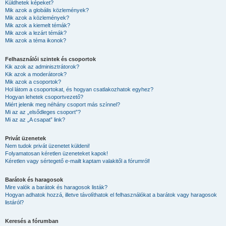
Küldhetek képeket?
Mik azok a globális közlemények?
Mik azok a közlemények?
Mik azok a kiemelt témák?
Mik azok a lezárt témák?
Mik azok a téma ikonok?
Felhasználói szintek és csoportok
Kik azok az adminisztrátorok?
Kik azok a moderátorok?
Mik azok a csoportok?
Hol látom a csoportokat, és hogyan csatlakozhatok egyhez?
Hogyan lehetek csoportvezető?
Miért jelenik meg néhány csoport más színnel?
Mi az az „elsődleges csoport”?
Mi az az „A csapat” link?
Privát üzenetek
Nem tudok privát üzenetet küldeni!
Folyamatosan kéretlen üzeneteket kapok!
Kéretlen vagy sértegető e-mailt kaptam valakitől a fórumról!
Barátok és haragosok
Mire valók a barátok és haragosok listák?
Hogyan adhatok hozzá, illetve távolíthatok el felhasználókat a barátok vagy haragosok
listáról?
Keresés a fórumban