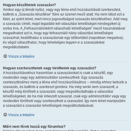
Hogyan készíthetek szavazást?
Amikor egy új témát nyitsz, vagy egy téma első hozzászólását szerkeszted,
kattints a „Szavazás készítése” fülre az üzenet mező alatt. Ha nem látod ezt a
fület, az azért lehet, mert nincs jogosultságod szavazás készítéséhez. Add meg
a szavazás címét, majd legalább két választási lehetőséget mindegyiket új
sorba írva. A „Felhasználónként válaszható lehetőségek” mező használatával
megadhatod azt is, hogy egy felhasználó hány választási lehetőségre
szavazhat; beállíthatsz a szavazásnak egy időkorlátot (napokban megadva);
és végül választhatsz, hogy lehetséges legyen-e a szavazatokat
megváltoztatatni.
Vissza a tetejére
Hogyan szerkeszthetek vagy törölhetek egy szavazást?
A hozzászólásokhoz hasonlóan a szavazásokat is csak a készítő, egy
moderátor vagy egy adminisztrátor szerkesztheti. Egy szavazás
szerkesztéséhez menj a téma első hozzászólásához – mindig ehhez tartozik a
szavazás, és kattints a
szerkeszt
gombra. Ha még senki sem szavazott, a
készítő még törölheti a szavazást, vagy megváltoztathatja a választási
lehetőségeket, de ha már érkezett szavazat, csak egy adminisztrátor vagy egy
moderátor törölheti vagy szerkesztheti a szavazást. Így nem lehet manipulálni
a szavazást a szavazási lehetőségek megváltoztatásával.
Vissza a tetejére
Miért nem férek hozzá egy fórumhoz?