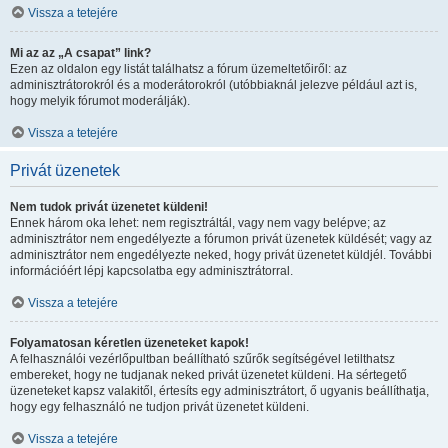
Vissza a tetejére
Mi az az „A csapat” link?
Ezen az oldalon egy listát találhatsz a fórum üzemeltetőiről: az
adminisztrátorokról és a moderátorokról (utóbbiaknál jelezve például azt is,
hogy melyik fórumot moderálják).
Vissza a tetejére
Privát üzenetek
Nem tudok privát üzenetet küldeni!
Ennek három oka lehet: nem regisztráltál, vagy nem vagy belépve; az
adminisztrátor nem engedélyezte a fórumon privát üzenetek küldését; vagy az
adminisztrátor nem engedélyezte neked, hogy privát üzenetet küldjél. További
információért lépj kapcsolatba egy adminisztrátorral.
Vissza a tetejére
Folyamatosan kéretlen üzeneteket kapok!
A felhasználói vezérlőpultban beállítható szűrők segítségével letilthatsz
embereket, hogy ne tudjanak neked privát üzenetet küldeni. Ha sértegető
üzeneteket kapsz valakitől, értesíts egy adminisztrátort, ő ugyanis beállíthatja,
hogy egy felhasználó ne tudjon privát üzenetet küldeni.
Vissza a tetejére