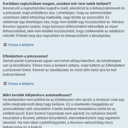
Korábban regisztráltam magam, azonban már nem tudok belépni?!
Keresd elő a regisztrációkor kapott e-mailt, ellenőrizd le a felhasználóneved és
a jelszavad, majd próbálkozz újra. Lehetséges, hogy az adminisztrátor
valamilyen okból kifolyólag inaktiválta, vagy törölte az azonosítód. Ez
utóbbinak egy lehetséges oka, hogy nem küldtél egy hozzászólást se. Néhány
fórumon ugyanis szokás, hogy bizonyos időközönként eltávolítják az olyan
felhasználókat, akik nem küldtek hozzászólást, hogy csökkentsék az adatbázis
méretét. Próbálj meg újra regisztrálni és bekapcsolódni a társalgásba.
Vissza a tetejére
Elfelejtettem a jelszavamat!
Semmi pánik! A jelszavad ugyan nem lehet utólag kideríteni, de lehetőséged
van új készítésére. Ehhez menj a belépés oldalra, majd kattints az
Elfelejtettem
a jelszavam
linkre. Kövesd az utasításokat, és rövid időn belül újra be kell
tudnod lépned.
Vissza a tetejére
Miért kerülök kiléptetésre automatikusan?
Ha belépéskor nem jelölöd be az
Emlékezzen rám
opciót, a rendszer csak egy
előre meghatározott ideig hagy belépve. Ez a viselkedés meggátolja az
azonosítóddal való visszaélést. A tartós belépve maradáshoz jelöld be az
említett opciót. Ezen funkció használata nem ajánlott, ha nyilvános helyről
használod a fórumot, például könyvtárból, internetkávézóból vagy egyetemi
laborból. Ha nem látod a jelölőnégyzetet, a fórumon valószínűleg nincs
bekapcsolva ez a funkció.