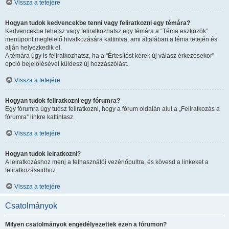
Vissza a tetejére
Hogyan tudok kedvencekbe tenni vagy feliratkozni egy témára?
Kedvencekbe tehetsz vagy feliratkozhatsz egy témára a “Téma eszközök”
menüpont megfelelő hivatkozására kattintva, ami általában a téma tetején és
alján helyezkedik el.
A témára úgy is feliratkozhatsz, ha a “Értesítést kérek új válasz érkezésekor”
opció bejelölésével küldesz új hozzászólást.
Vissza a tetejére
Hogyan tudok feliratkozni egy fórumra?
Egy fórumra úgy tudsz feliratkozni, hogy a fórum oldalán alul a „Feliratkozás a
fórumra” linkre kattintasz.
Vissza a tetejére
Hogyan tudok leiratkozni?
A leiratkozáshoz menj a felhasználói vezérlőpultra, és kövesd a linkeket a
feliratkozásaidhoz.
Vissza a tetejére
Csatolmányok
Milyen csatolmányok engedélyezettek ezen a fórumon?