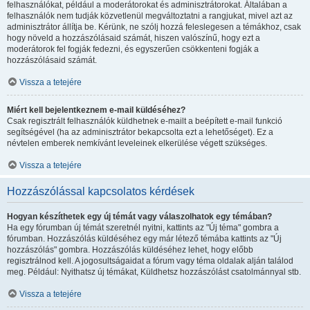
felhasználókat, például a moderátorokat és adminisztrátorokat. Általában a
felhasználók nem tudják közvetlenül megváltoztatni a rangjukat, mivel azt az
adminisztrátor állítja be. Kérünk, ne szólj hozzá feleslegesen a témákhoz, csak
hogy növeld a hozzászólásaid számát, hiszen valószínű, hogy ezt a
moderátorok fel fogják fedezni, és egyszerűen csökkenteni fogják a
hozzászólásaid számát.
Vissza a tetejére
Miért kell bejelentkeznem e-mail küldéséhez?
Csak regisztrált felhasználók küldhetnek e-mailt a beépített e-mail funkció
segítségével (ha az adminisztrátor bekapcsolta ezt a lehetőséget). Ez a
névtelen emberek nemkívánt leveleinek elkerülése végett szükséges.
Vissza a tetejére
Hozzászólással kapcsolatos kérdések
Hogyan készíthetek egy új témát vagy válaszolhatok egy témában?
Ha egy fórumban új témát szeretnél nyitni, kattints az "Új téma" gombra a
fórumban. Hozzászólás küldéséhez egy már létező témába kattints az "Új
hozzászólás" gombra. Hozzászólás küldéséhez lehet, hogy előbb
regisztrálnod kell. A jogosultságaidat a fórum vagy téma oldalak alján találod
meg. Például: Nyithatsz új témákat, Küldhetsz hozzászólást csatolmánnyal stb.
Vissza a tetejére