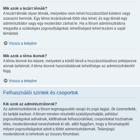
Mik azok a lezárt témák?
A lezárt témák olyan témák, melyekbe nem lehet hozzászólást küldeni vagy
szavazni bennük. Egy téma lezárásának több oka lehet, és egy témát egy
adminisztrátor vagy egy moderátor zárhat le. Ha a fórum adminisztrátora
megadta a szükséges jogosultságokat, lehetőséged lehet lezárni a saját
témáidat.
Vissza a tetejére
Mik azok a téma ikonok?
A téma ikonok kis képek, melyeket a küldő társít a hozzászólásához jelképezve
annak tartalmát. A téma ikonok használatának lehetősége az adminisztrátortól
függ.
Vissza a tetejére
Felhasználói szintek és csoportok
Kik azok az adminisztrátorok?
Az adminisztrátorok a fórum legmagasabb rangú és jogú tagjai, ők üzemeltetik,
és tartják karban. A fórum minden részletét szabályozhatják, például
jogosultságokat adhatnak, kitilthatnak felhasználókat, csoportokat hozhatnak
létre, moderátorokat nevezhetnek ki stb. attól függően, hogy a fórumalapító
milyen jogosultságokat adott a többi adminisztrátornak. Teljesjogú
moderátorok is lehetnek az összes fórumban.