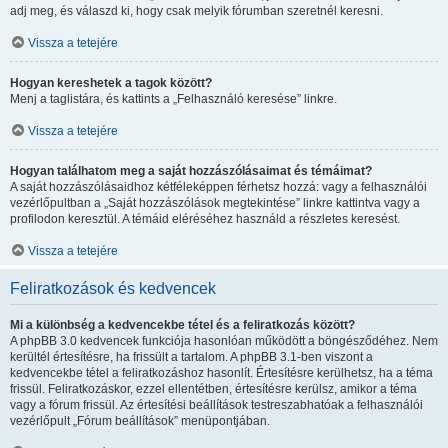
adj meg, és válaszd ki, hogy csak melyik fórumban szeretnél keresni.
Vissza a tetejére
Hogyan kereshetek a tagok között?
Menj a taglistára, és kattints a „Felhasználó keresése” linkre.
Vissza a tetejére
Hogyan találhatom meg a saját hozzászólásaimat és témáimat?
A saját hozzászólásaidhoz kétféleképpen férhetsz hozzá: vagy a felhasználói
vezérlőpultban a „Saját hozzászólások megtekintése” linkre kattintva vagy a
profilodon keresztül. A témáid eléréséhez használd a részletes keresést.
Vissza a tetejére
Feliratkozások és kedvencek
Mi a különbség a kedvencekbe tétel és a feliratkozás között?
A phpBB 3.0 kedvencek funkciója hasonlóan működött a böngésződéhez. Nem
kerültél értesítésre, ha frissült a tartalom. A phpBB 3.1-ben viszont a
kedvencekbe tétel a feliratkozáshoz hasonlít. Értesítésre kerülhetsz, ha a téma
frissül. Feliratkozáskor, ezzel ellentétben, értesítésre kerülsz, amikor a téma
vagy a fórum frissül. Az értesítési beállítások testreszabhatóak a felhasználói
vezérlőpult „Fórum beállítások” menüpontjában.