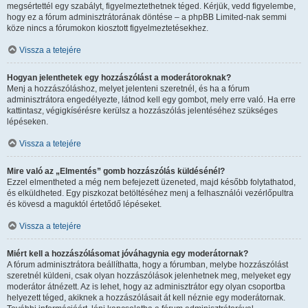
megsértettél egy szabályt, figyelmeztethetnek téged. Kérjük, vedd figyelembe,
hogy ez a fórum adminisztrátorának döntése – a phpBB Limited-nak semmi
köze nincs a fórumokon kiosztott figyelmeztetésekhez.
Vissza a tetejére
Hogyan jelenthetek egy hozzászólást a moderátoroknak?
Menj a hozzászóláshoz, melyet jelenteni szeretnél, és ha a fórum
adminisztrátora engedélyezte, látnod kell egy gombot, mely erre való. Ha erre
kattintasz, végigkísérésre kerülsz a hozzászólás jelentéséhez szükséges
lépéseken.
Vissza a tetejére
Mire való az „Elmentés” gomb hozzászólás küldésénél?
Ezzel elmentheted a még nem befejezett üzeneted, majd később folytathatod,
és elküldheted. Egy piszkozat betöltéséhez menj a felhasználói vezérlőpultra
és kövesd a maguktól értetődő lépéseket.
Vissza a tetejére
Miért kell a hozzászólásomat jóváhagynia egy moderátornak?
A fórum adminisztrátora beállíthatta, hogy a fórumban, melybe hozzászólást
szeretnél küldeni, csak olyan hozzászólások jelenhetnek meg, melyeket egy
moderátor átnézett. Az is lehet, hogy az adminisztrátor egy olyan csoportba
helyezett téged, akiknek a hozzászólásait át kell néznie egy moderátornak.