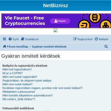
NetBiznisz
GyIK
Szabályzat
Regisztráció
Belépés
K
Fórum kezdőlap
Gyakran ismételt kérdések
e
Gyakran ismételt kérdések
r
e
Belépési és regisztrációs kérdések
Miért kell regisztrálnom?
s
Mi az a COPPA?
é
Miért nem tudok regisztrálni?
Regisztráltam, de mégsem tudok belépni
s
Miért nem tudok belépni?
Korábban regisztráltam magam, azonban már nem tudok belépni?!
Elfelejtettem a jelszavamat!
Miért kerülök kiléptetésre automatikusan?
Mit csinál a „Sütik törlése”?
Felhasználói beállítások