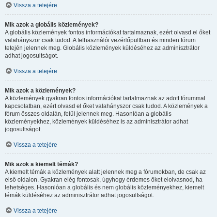
Vissza a tetejére
Mik azok a globális közlemények?
A globális közlemények fontos információkat tartalmaznak, ezért olvasd el őket
valahányszor csak tudod. A felhasználói vezérlőpultban és minden fórum
tetején jelennek meg. Globális közlemények küldéséhez az adminisztrátor
adhat jogosultságot.
Vissza a tetejére
Mik azok a közlemények?
A közlemények gyakran fontos információkat tartalmaznak az adott fórummal
kapcsolatban, ezért olvasd el őket valahányszor csak tudod. A közlemények a
fórum összes oldalán, felül jelennek meg. Hasonlóan a globális
közleményekhez, közlemények küldéséhez is az adminisztrátor adhat
jogosultságot.
Vissza a tetejére
Mik azok a kiemelt témák?
A kiemelt témák a közlemények alatt jelennek meg a fórumokban, de csak az
első oldalon. Gyakran elég fontosak, úgyhogy érdemes őket elolvasnod, ha
lehetséges. Hasonlóan a globális és nem globális közleményekhez, kiemelt
témák küldéséhez az adminisztrátor adhat jogosultságot.
Vissza a tetejére