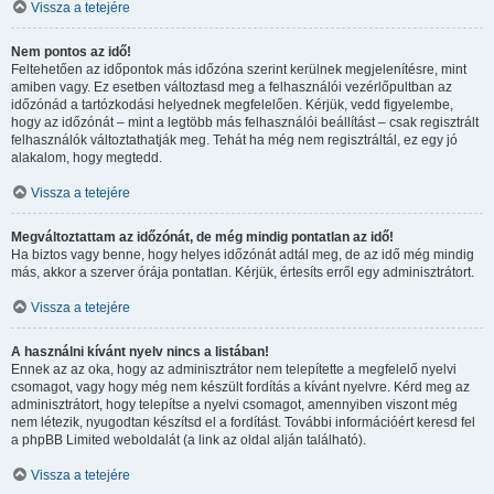
Vissza a tetejére
Nem pontos az idő!
Feltehetően az időpontok más időzóna szerint kerülnek megjelenítésre, mint
amiben vagy. Ez esetben változtasd meg a felhasználói vezérlőpultban az
időzónád a tartózkodási helyednek megfelelően. Kérjük, vedd figyelembe,
hogy az időzónát – mint a legtöbb más felhasználói beállítást – csak regisztrált
felhasználók változtathatják meg. Tehát ha még nem regisztráltál, ez egy jó
alakalom, hogy megtedd.
Vissza a tetejére
Megváltoztattam az időzónát, de még mindig pontatlan az idő!
Ha biztos vagy benne, hogy helyes időzónát adtál meg, de az idő még mindig
más, akkor a szerver órája pontatlan. Kérjük, értesíts erről egy adminisztrátort.
Vissza a tetejére
A használni kívánt nyelv nincs a listában!
Ennek az az oka, hogy az adminisztrátor nem telepítette a megfelelő nyelvi
csomagot, vagy hogy még nem készült fordítás a kívánt nyelvre. Kérd meg az
adminisztrátort, hogy telepítse a nyelvi csomagot, amennyiben viszont még
nem létezik, nyugodtan készítsd el a fordítást. További információért keresd fel
a phpBB Limited weboldalát (a link az oldal alján található).
Vissza a tetejére