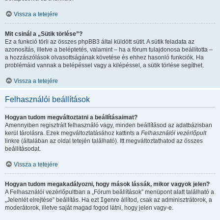
Vissza a tetejére
Mit csinál a „Sütik törlése”?
Ez a funkció törli az összes phpBB3 által küldött sütit. A sütik feladata az
azonosítás, illetve a beléptetés, valamint – ha a fórum tulajdonosa beállította –
a hozzászólások olvasottságának követése és ehhez hasonló funkciók. Ha
problémáid vannak a belépéssel vagy a kilépéssel, a sütik törlése segíthet.
Vissza a tetejére
Felhasználói beállítások
Hogyan tudom megváltoztatni a beállításaimat?
Amennyiben regisztrált felhasználó vagy, minden beállításod az adatbázisban
kerül tárolásra. Ezek megváltoztatásához kattints a
Felhasználói vezérlőpult
linkre (általában az oldal tetején található). Itt megváltoztathatod az összes
beállításodat.
Vissza a tetejére
Hogyan tudom megakadályozni, hogy mások lássák, mikor vagyok jelen?
A Felhasználói vezérlőpultban a „Fórum beállítások” menüpont alatt található a
„Jelenlét elrejtése” beállítás. Ha ezt
Igen
re állítod, csak az adminisztrátorok, a
moderátorok, illetve saját magad fogod látni, hogy jelen vagy-e.