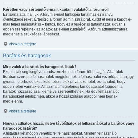
Kéretlen vagy sértegető e-mailt kaptam valakitől a fórumról!
Ezt sajnálattal halljuk. A fórum e-mail funkciója tartalmaz ez irányú
óvintézkedéseket. Értesítsd a fórum adminisztrátorát, küldd el neki a kapott e-
mail teljes másolatát is – fontos, hogy ez a fejlécet is tartalmazza, ugyanis
ebben szerepelnek az adatok az e-mail küldőjéről. A fórum adminisztrátora
megteheti a szükséges lépéseket.
Vissza a tetejére
Barátok és haragosok
Mire valók a barátok és haragosok listák?
Ezen listák segítségével rendszerezheted a fórum többi tagját. A barátok
listában szereplő felhasználók megjelennek a felhasználói vezérlőpultban, így
gyorsan elérheted őket, küldhetsz nekik privát üzenetet, és láthatod, hogy
éppen jelen vannak-e. A használt megjelenés támogatásától függően, a
barátok hozzászólásai kiemelve szerepelhetnek. Ha egy felhasználót
haragosként jelölsz meg, akkor a hozzászólásai alapból nem fognak
megjelenni.
Vissza a tetejére
Hogyan adhatok hozzá, illetve távolíthatok el felhasználókat a barátok vagy
haragosok listáról?
A listáidra két módon vehetsz fel felhasználókat. Minden felhasználó