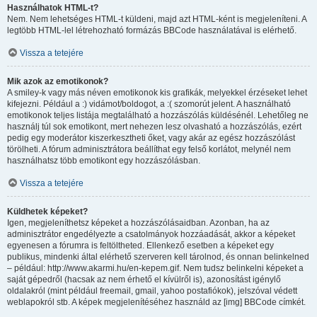
Használhatok HTML-t?
Nem. Nem lehetséges HTML-t küldeni, majd azt HTML-ként is megjeleníteni. A
legtöbb HTML-lel létrehozható formázás BBCode használatával is elérhető.
Vissza a tetejére
Mik azok az emotikonok?
A smiley-k vagy más néven emotikonok kis grafikák, melyekkel érzéseket lehet
kifejezni. Például a :) vidámot/boldogot, a :( szomorút jelent. A használható
emotikonok teljes listája megtalálható a hozzászólás küldésénél. Lehetőleg ne
használj túl sok emotikont, mert nehezen lesz olvasható a hozzászólás, ezért
pedig egy moderátor kiszerkesztheti őket, vagy akár az egész hozzászólást
törölheti. A fórum adminisztrátora beállíthat egy felső korlátot, melynél nem
használhatsz több emotikont egy hozzászólásban.
Vissza a tetejére
Küldhetek képeket?
Igen, megjeleníthetsz képeket a hozzászólásaidban. Azonban, ha az
adminisztrátor engedélyezte a csatolmányok hozzáadását, akkor a képeket
egyenesen a fórumra is feltöltheted. Ellenkező esetben a képeket egy
publikus, mindenki által elérhető szerveren kell tárolnod, és onnan belinkelned
– például: http://www.akarmi.hu/en-kepem.gif. Nem tudsz belinkelni képeket a
saját gépedről (hacsak az nem érhető el kívülről is), azonosítást igénylő
oldalakról (mint például freemail, gmail, yahoo postafiókok), jelszóval védett
weblapokról stb. A képek megjelenítéséhez használd az [img] BBCode címkét.