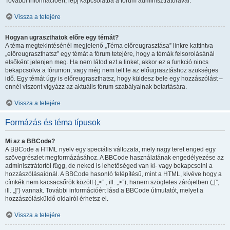
További információért, lépj kapcsolatba a fórum adminisztrátorával.
Vissza a tetejére
Hogyan ugraszthatok előre egy témát?
A téma megtekintésénél megjelenő „Téma előreugrasztása” linkre kattintva
„előreugraszthatsz” egy témát a fórum tetejére, hogy a témák felsorolásánál
elsőként jelenjen meg. Ha nem látod ezt a linket, akkor ez a funkció nincs
bekapcsolva a fórumon, vagy még nem telt le az előugrasztáshoz szükséges
idő. Egy témát úgy is előreugraszthatsz, hogy küldesz bele egy hozzászólást –
ennél viszont vigyázz az aktuális fórum szabályainak betartására.
Vissza a tetejére
Formázás és téma típusok
Mi az a BBCode?
A BBCode a HTML nyelv egy speciális változata, mely nagy teret enged egy
szövegrészlet megformázásához. A BBCode használatának engedélyezése az
adminisztrátortól függ, de neked is lehetőséged van ki- vagy bekapcsolni a
hozzászólásaidnál. A BBCode hasonló felépítésű, mint a HTML, kivéve hogy a
címkék nem kacsacsőrök között („<” , ill. „>”), hanem szögletes zárójelben („[”,
ill. „]”) vannak. További információért lásd a BBCode útmutatót, melyet a
hozzászólásküldő oldalról érhetsz el.
Vissza a tetejére