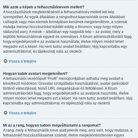
Mik azok a képek a felhasználónevem mellett?
A hozzászólások megtekintésénél a felhasználónév mellett két kép
szerepelhet. Az egyik általában a rangodhoz kapcsolódik (ezek általában
csillagok vagy más elemek formájában kerülnek megjelenítésre, a számuk
mutatja mennyi hozzászólást küldtél eddig a fórumon, vagy hogy milyen
státuszod van). A másik – általában egy nagyobb kép – az avatar, mely a
legtöbb felhasználónak egyedi és személyes. A fórum adminisztrátorától függ,
hogy engedélyezett-e az avatarok használata, illetve milyen módot lehet
megadni ezt a képet. Ha nem tudsz avatart beállítani, lépj kapcsolatba egy
adminisztrátorral, és tájékozódj nála az okokról.
Vissza a tetejére
Hogyan tudok avatart megjeleníteni?
A felhasználói vezérlőpult “Profil” menüpontjában adhatsz meg avatart a
következő módokon: Gravatar szolgáltatás használatával, avatar galériából
történő választással, külső URL megadásával és feltöltéssel. A fórum
adminisztrátorától függ, hogy engedélyezett-e az avatarok használta, illetve
milyen módon lehet megadni ezt a képet. Ha nem tudsz avatart beállítani, lépj
kapcsolatba egy adminisztrátorral, és tájékozódj nála az okokról.
Vissza a tetejére
Mi az a rang, hogyan tudom megváltoztatni a rangomat?
A rang, mely a felhasználók neve alatt jelenik meg, arra való, hogy mutassa, a
felhasználó hozzászólásainak számát, illetve megkülönböztessen egyes