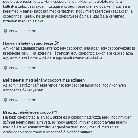
pedig egyenesen rejtett. Ha a csoport nyitott, akkor a megfelelő gombra
kattintva tudsz csatlakozni. Ezután a csoport vezetőjének jóvá kell hagynia a
kérelmed – ennek kapcsán megkérdezheti, hogy miért szeretnél csatlakozni a
csoporthoz. Kérjük, ne zaklasd a csoportvezetőt, ha elutasítja a kérelmed,
biztosan megvan az oka.
Vissza a tetejére
Hogyan lehetek csoportvezető?
Amikor az adminisztrátor létrehoz egy csoportot, általában egy csoportvezető is
kijelölésre kerül. Ha szeretnél létrehozni egy csoportot, akkor lépj kapcsolatba
egy adminisztrátorral – például egy privát üzenet küldésével.
Vissza a tetejére
Miért jelenik meg néhány csoport más színnel?
Az adminisztrátor színeket rendelhet egy csoport tagjaihoz, hogy könnyen
azonosíthatók legyenek.
Vissza a tetejére
Mi az az „elsődleges csoport”?
Ha több csoport tagja is vagy, akkor ez a csoport határozza meg, hogy milyen
színnel jelenik meg a neved, és hogy alapból milyen csoport avatar jelenik
meg nálad. Az adminisztrátor engedélyezheti, hogy megváltoztasd az
elsődleges csoportodat a felhasználói vezérlőpultban.