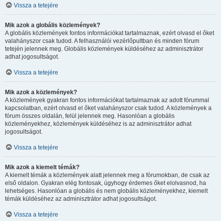
Vissza a tetejére
Mik azok a globális közlemények?
A globális közlemények fontos információkat tartalmaznak, ezért olvasd el őket
valahányszor csak tudod. A felhasználói vezérlőpultban és minden fórum
tetején jelennek meg. Globális közlemények küldéséhez az adminisztrátor
adhat jogosultságot.
Vissza a tetejére
Mik azok a közlemények?
A közlemények gyakran fontos információkat tartalmaznak az adott fórummal
kapcsolatban, ezért olvasd el őket valahányszor csak tudod. A közlemények a
fórum összes oldalán, felül jelennek meg. Hasonlóan a globális
közleményekhez, közlemények küldéséhez is az adminisztrátor adhat
jogosultságot.
Vissza a tetejére
Mik azok a kiemelt témák?
A kiemelt témák a közlemények alatt jelennek meg a fórumokban, de csak az
első oldalon. Gyakran elég fontosak, úgyhogy érdemes őket elolvasnod, ha
lehetséges. Hasonlóan a globális és nem globális közleményekhez, kiemelt
témák küldéséhez az adminisztrátor adhat jogosultságot.
Vissza a tetejére