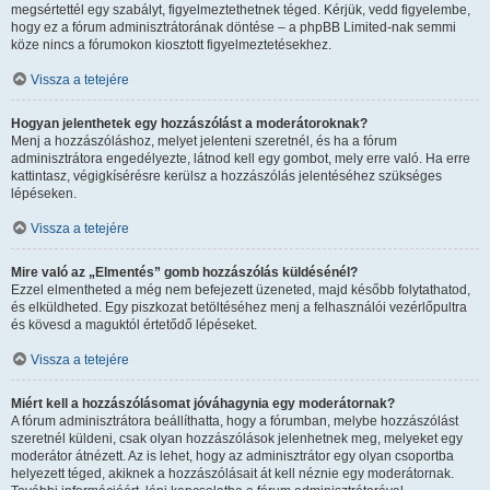
megsértettél egy szabályt, figyelmeztethetnek téged. Kérjük, vedd figyelembe,
hogy ez a fórum adminisztrátorának döntése – a phpBB Limited-nak semmi
köze nincs a fórumokon kiosztott figyelmeztetésekhez.
Vissza a tetejére
Hogyan jelenthetek egy hozzászólást a moderátoroknak?
Menj a hozzászóláshoz, melyet jelenteni szeretnél, és ha a fórum
adminisztrátora engedélyezte, látnod kell egy gombot, mely erre való. Ha erre
kattintasz, végigkísérésre kerülsz a hozzászólás jelentéséhez szükséges
lépéseken.
Vissza a tetejére
Mire való az „Elmentés” gomb hozzászólás küldésénél?
Ezzel elmentheted a még nem befejezett üzeneted, majd később folytathatod,
és elküldheted. Egy piszkozat betöltéséhez menj a felhasználói vezérlőpultra
és kövesd a maguktól értetődő lépéseket.
Vissza a tetejére
Miért kell a hozzászólásomat jóváhagynia egy moderátornak?
A fórum adminisztrátora beállíthatta, hogy a fórumban, melybe hozzászólást
szeretnél küldeni, csak olyan hozzászólások jelenhetnek meg, melyeket egy
moderátor átnézett. Az is lehet, hogy az adminisztrátor egy olyan csoportba
helyezett téged, akiknek a hozzászólásait át kell néznie egy moderátornak.