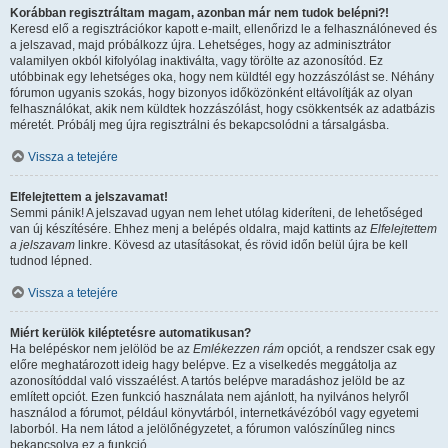
Korábban regisztráltam magam, azonban már nem tudok belépni?!
Keresd elő a regisztrációkor kapott e-mailt, ellenőrizd le a felhasználóneved és
a jelszavad, majd próbálkozz újra. Lehetséges, hogy az adminisztrátor
valamilyen okból kifolyólag inaktiválta, vagy törölte az azonosítód. Ez
utóbbinak egy lehetséges oka, hogy nem küldtél egy hozzászólást se. Néhány
fórumon ugyanis szokás, hogy bizonyos időközönként eltávolítják az olyan
felhasználókat, akik nem küldtek hozzászólást, hogy csökkentsék az adatbázis
méretét. Próbálj meg újra regisztrálni és bekapcsolódni a társalgásba.
Vissza a tetejére
Elfelejtettem a jelszavamat!
Semmi pánik! A jelszavad ugyan nem lehet utólag kideríteni, de lehetőséged
van új készítésére. Ehhez menj a belépés oldalra, majd kattints az
Elfelejtettem
a jelszavam
linkre. Kövesd az utasításokat, és rövid időn belül újra be kell
tudnod lépned.
Vissza a tetejére
Miért kerülök kiléptetésre automatikusan?
Ha belépéskor nem jelölöd be az
Emlékezzen rám
opciót, a rendszer csak egy
előre meghatározott ideig hagy belépve. Ez a viselkedés meggátolja az
azonosítóddal való visszaélést. A tartós belépve maradáshoz jelöld be az
említett opciót. Ezen funkció használata nem ajánlott, ha nyilvános helyről
használod a fórumot, például könyvtárból, internetkávézóból vagy egyetemi
laborból. Ha nem látod a jelölőnégyzetet, a fórumon valószínűleg nincs
bekapcsolva ez a funkció.