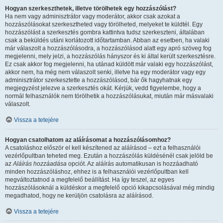
Hogyan szerkeszthetek, illetve törölhetek egy hozzászólást?
Ha nem vagy adminisztrátor vagy moderátor, akkor csak azokat a
hozzászólásokat szerkesztheted vagy törölheted, melyeket te küldtél. Egy
hozzászólást a szerkesztés gombra kattintva tudsz szerkeszteni, általában
csak a beküldés utáni korlátozott időtartamban. Abban az esetben, ha valaki
már válaszolt a hozzászólásodra, a hozzászólásod alatt egy apró szöveg fog
megjelenni, mely jelzi, a hozzászólás hányszor és ki által került szerkesztésre.
Ez csak akkor fog megjelenni, ha utánad küldött már valaki egy hozzászólást,
akkor nem, ha még nem válaszolt senki, illetve ha egy moderátor vagy egy
adminisztrátor szerkesztette a hozzászólásod, bár ők hagyhatnak egy
megjegyzést jelezve a szerkesztés okát. Kérjük, vedd figyelembe, hogy a
normál felhasználók nem törölhetik a hozzászólásukat, miután már másvalaki
válaszolt.
Vissza a tetejére
Hogyan csatolhatom az aláírásomat a hozzászólásomhoz?
A csatoláshoz először el kell készítened az aláírásod – ezt a felhasználói
vezérlőpultban teheted meg. Ezután a hozzászólás küldésénél csak jelöld be
az
Aláírás hozzáadása
opciót. Az aláírás automatikusan is hozzáadható
minden hozzászóláshoz, ehhez is a felhasználói vezérlőpultban kell
megváltoztatnod a megfelelő beállítást. Ha így teszel, az egyes
hozzászólásoknál a küldéskor a megfelelő opció kikapcsolásával még mindig
megadhatod, hogy ne kerüljön csatolásra az aláírásod.
Vissza a tetejére