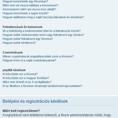
Hogyan kereshetek egy fórumban?
Miért nem ad vissza találatot a keresésem?
A keresésem miért ad vissza üres oldalt!?
Hogyan kereshetek a tagok között?
Hogyan találhatom meg a saját hozzászólásaimat és témáimat?
Feliratkozások és kedvencek
Mi a különbség a kedvencekbe tétel és a feliratkozás között?
Hogyan tudok kedvencekbe tenni vagy feliratkozni egy témára?
Hogyan tudok feliratkozni egy fórumra?
Hogyan tudok leiratkozni?
Csatolmányok
Milyen csatolmányok engedélyezettek ezen a fórumon?
Hogyan érem el a saját csatolmányaimat?
phpBB kérdések
Ki készítette ezt a fórumot?
Ki készítette ezt a magyar fordítást?
Miért nem érhető el az X szolgáltatás?
Ki az illetékes a fórumon olvasható tartalommal kapcsolatban?
Belépési és regisztrációs kérdések
Miért kell regisztrálnom?
A regisztráció nem feltétlenül kötelező, a fórum adminisztrátorán múlik, hogy