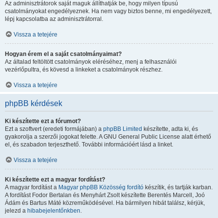
Az adminisztrátorok saját maguk állíthatják be, hogy milyen típusú
csatolmányokat engedélyeznek. Ha nem vagy biztos benne, mi engedélyezett,
lépj kapcsolatba az adminisztrátorral.
Vissza a tetejére
Hogyan érem el a saját csatolmányaimat?
Az általad feltöltött csatolmányok eléréséhez, menj a felhasználói
vezérlőpultra, és kövesd a linkeket a csatolmányok részhez.
Vissza a tetejére
phpBB kérdések
Ki készítette ezt a fórumot?
Ezt a szoftvert (eredeti formájában) a
phpBB Limited
készítette, adta ki, és
gyakorolja a szerzői jogokat felette. A GNU General Public License alatt érhető
el, és szabadon terjeszthető. További információért lásd a linket.
Vissza a tetejére
Ki készítette ezt a magyar fordítást?
A magyar fordítást a
Magyar phpBB Közösség
fordító
készítik, és tartják karban.
A fordítást Fodor Bertalan és Menyhárt Zsolt készítette Berentés Marcell, Joó
Ádám és Bartus Máté közreműködésével. Ha bármilyen hibát találsz, kérjük,
jelezd a
hibabejelentőnkben
.