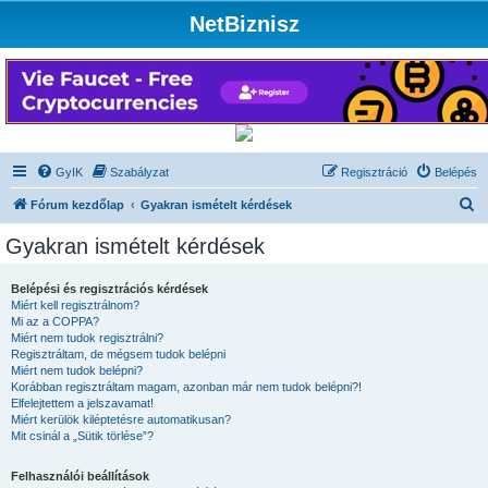
NetBiznisz
GyIK
Szabályzat
Regisztráció
Belépés
K
Fórum kezdőlap
Gyakran ismételt kérdések
e
Gyakran ismételt kérdések
r
e
Belépési és regisztrációs kérdések
Miért kell regisztrálnom?
s
Mi az a COPPA?
é
Miért nem tudok regisztrálni?
Regisztráltam, de mégsem tudok belépni
s
Miért nem tudok belépni?
Korábban regisztráltam magam, azonban már nem tudok belépni?!
Elfelejtettem a jelszavamat!
Miért kerülök kiléptetésre automatikusan?
Mit csinál a „Sütik törlése”?
Felhasználói beállítások