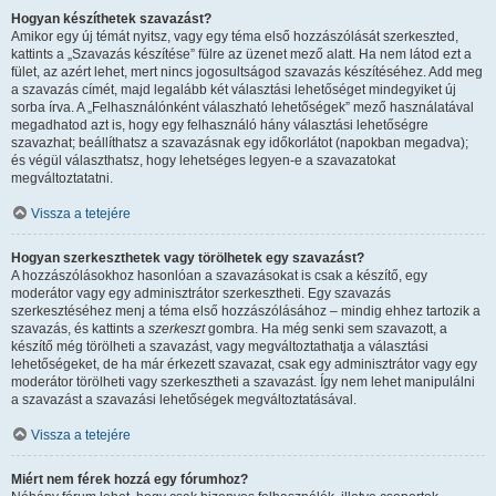
Hogyan készíthetek szavazást?
Amikor egy új témát nyitsz, vagy egy téma első hozzászólását szerkeszted,
kattints a „Szavazás készítése” fülre az üzenet mező alatt. Ha nem látod ezt a
fület, az azért lehet, mert nincs jogosultságod szavazás készítéséhez. Add meg
a szavazás címét, majd legalább két választási lehetőséget mindegyiket új
sorba írva. A „Felhasználónként válaszható lehetőségek” mező használatával
megadhatod azt is, hogy egy felhasználó hány választási lehetőségre
szavazhat; beállíthatsz a szavazásnak egy időkorlátot (napokban megadva);
és végül választhatsz, hogy lehetséges legyen-e a szavazatokat
megváltoztatatni.
Vissza a tetejére
Hogyan szerkeszthetek vagy törölhetek egy szavazást?
A hozzászólásokhoz hasonlóan a szavazásokat is csak a készítő, egy
moderátor vagy egy adminisztrátor szerkesztheti. Egy szavazás
szerkesztéséhez menj a téma első hozzászólásához – mindig ehhez tartozik a
szavazás, és kattints a
szerkeszt
gombra. Ha még senki sem szavazott, a
készítő még törölheti a szavazást, vagy megváltoztathatja a választási
lehetőségeket, de ha már érkezett szavazat, csak egy adminisztrátor vagy egy
moderátor törölheti vagy szerkesztheti a szavazást. Így nem lehet manipulálni
a szavazást a szavazási lehetőségek megváltoztatásával.
Vissza a tetejére
Miért nem férek hozzá egy fórumhoz?