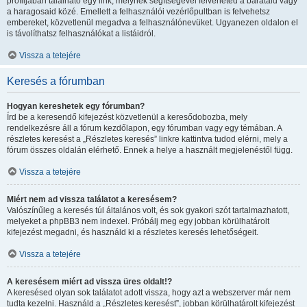
profiljában található egy link, melynek segítségével felveheted a barátaid vagy
a haragosaid közé. Emellett a felhasználói vezérlőpultban is felvehetsz
embereket, közvetlenül megadva a felhasználónevüket. Ugyanezen oldalon el
is távolíthatsz felhasználókat a listáidról.
Vissza a tetejére
Keresés a fórumban
Hogyan kereshetek egy fórumban?
Írd be a keresendő kifejezést közvetlenül a keresődobozba, mely
rendelkezésre áll a fórum kezdőlapon, egy fórumban vagy egy témában. A
részletes keresést a „Részletes keresés” linkre kattintva tudod elérni, mely a
fórum összes oldalán elérhető. Ennek a helye a használt megjelenéstől függ.
Vissza a tetejére
Miért nem ad vissza találatot a keresésem?
Valószínűleg a keresés túl általános volt, és sok gyakori szót tartalmazhatott,
melyeket a phpBB3 nem indexel. Próbálj meg egy jobban körülhatárolt
kifejezést megadni, és használd ki a részletes keresés lehetőségeit.
Vissza a tetejére
A keresésem miért ad vissza üres oldalt!?
A keresésed olyan sok találatot adott vissza, hogy azt a webszerver már nem
tudta kezelni. Használd a „Részletes keresést”, jobban körülhatárolt kifejezést