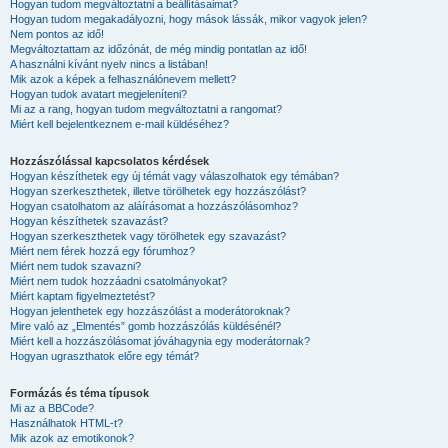
Hogyan tudom megváltoztatni a beállításaimat?
Hogyan tudom megakadályozni, hogy mások lássák, mikor vagyok jelen?
Nem pontos az idő!
Megváltoztattam az időzónát, de még mindig pontatlan az idő!
A használni kívánt nyelv nincs a listában!
Mik azok a képek a felhasználónevem mellett?
Hogyan tudok avatart megjeleníteni?
Mi az a rang, hogyan tudom megváltoztatni a rangomat?
Miért kell bejelentkeznem e-mail küldéséhez?
Hozzászólással kapcsolatos kérdések
Hogyan készíthetek egy új témát vagy válaszolhatok egy témában?
Hogyan szerkeszthetek, illetve törölhetek egy hozzászólást?
Hogyan csatolhatom az aláírásomat a hozzászólásomhoz?
Hogyan készíthetek szavazást?
Hogyan szerkeszthetek vagy törölhetek egy szavazást?
Miért nem férek hozzá egy fórumhoz?
Miért nem tudok szavazni?
Miért nem tudok hozzáadni csatolmányokat?
Miért kaptam figyelmeztetést?
Hogyan jelenthetek egy hozzászólást a moderátoroknak?
Mire való az „Elmentés” gomb hozzászólás küldésénél?
Miért kell a hozzászólásomat jóváhagynia egy moderátornak?
Hogyan ugraszthatok előre egy témát?
Formázás és téma típusok
Mi az a BBCode?
Használhatok HTML-t?
Mik azok az emotikonok?