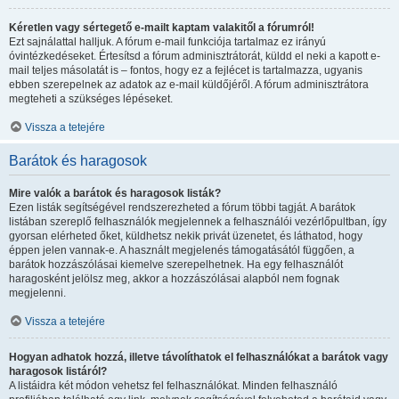
Kéretlen vagy sértegető e-mailt kaptam valakitől a fórumról!
Ezt sajnálattal halljuk. A fórum e-mail funkciója tartalmaz ez irányú
óvintézkedéseket. Értesítsd a fórum adminisztrátorát, küldd el neki a kapott e-
mail teljes másolatát is – fontos, hogy ez a fejlécet is tartalmazza, ugyanis
ebben szerepelnek az adatok az e-mail küldőjéről. A fórum adminisztrátora
megteheti a szükséges lépéseket.
Vissza a tetejére
Barátok és haragosok
Mire valók a barátok és haragosok listák?
Ezen listák segítségével rendszerezheted a fórum többi tagját. A barátok
listában szereplő felhasználók megjelennek a felhasználói vezérlőpultban, így
gyorsan elérheted őket, küldhetsz nekik privát üzenetet, és láthatod, hogy
éppen jelen vannak-e. A használt megjelenés támogatásától függően, a
barátok hozzászólásai kiemelve szerepelhetnek. Ha egy felhasználót
haragosként jelölsz meg, akkor a hozzászólásai alapból nem fognak
megjelenni.
Vissza a tetejére
Hogyan adhatok hozzá, illetve távolíthatok el felhasználókat a barátok vagy
haragosok listáról?
A listáidra két módon vehetsz fel felhasználókat. Minden felhasználó