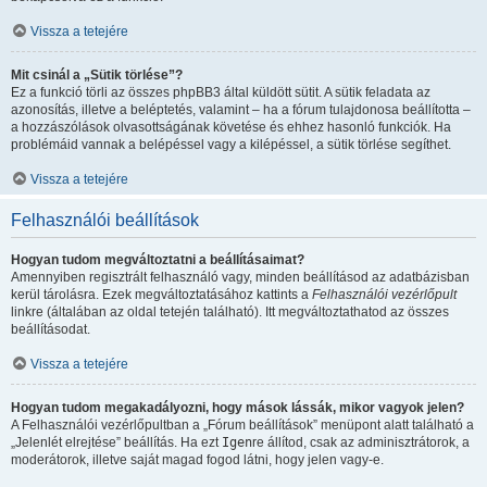
Vissza a tetejére
Mit csinál a „Sütik törlése”?
Ez a funkció törli az összes phpBB3 által küldött sütit. A sütik feladata az
azonosítás, illetve a beléptetés, valamint – ha a fórum tulajdonosa beállította –
a hozzászólások olvasottságának követése és ehhez hasonló funkciók. Ha
problémáid vannak a belépéssel vagy a kilépéssel, a sütik törlése segíthet.
Vissza a tetejére
Felhasználói beállítások
Hogyan tudom megváltoztatni a beállításaimat?
Amennyiben regisztrált felhasználó vagy, minden beállításod az adatbázisban
kerül tárolásra. Ezek megváltoztatásához kattints a
Felhasználói vezérlőpult
linkre (általában az oldal tetején található). Itt megváltoztathatod az összes
beállításodat.
Vissza a tetejére
Hogyan tudom megakadályozni, hogy mások lássák, mikor vagyok jelen?
A Felhasználói vezérlőpultban a „Fórum beállítások” menüpont alatt található a
„Jelenlét elrejtése” beállítás. Ha ezt
Igen
re állítod, csak az adminisztrátorok, a
moderátorok, illetve saját magad fogod látni, hogy jelen vagy-e.