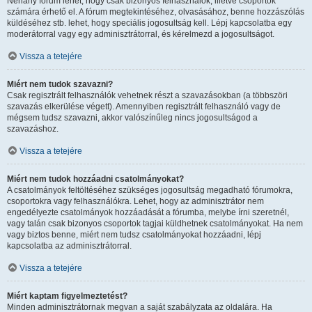
Néhány fórum lehet, hogy csak bizonyos felhasználók, illetve csoportok
számára érhető el. A fórum megtekintéséhez, olvasásához, benne hozzászólás
küldéséhez stb. lehet, hogy speciális jogosultság kell. Lépj kapcsolatba egy
moderátorral vagy egy adminisztrátorral, és kérelmezd a jogosultságot.
Vissza a tetejére
Miért nem tudok szavazni?
Csak regisztrált felhasználók vehetnek részt a szavazásokban (a többszöri
szavazás elkerülése végett). Amennyiben regisztrált felhasználó vagy de
mégsem tudsz szavazni, akkor valószínűleg nincs jogosultságod a
szavazáshoz.
Vissza a tetejére
Miért nem tudok hozzáadni csatolmányokat?
A csatolmányok feltöltéséhez szükséges jogosultság megadható fórumokra,
csoportokra vagy felhasználókra. Lehet, hogy az adminisztrátor nem
engedélyezte csatolmányok hozzáadását a fórumba, melybe írni szeretnél,
vagy talán csak bizonyos csoportok tagjai küldhetnek csatolmányokat. Ha nem
vagy biztos benne, miért nem tudsz csatolmányokat hozzáadni, lépj
kapcsolatba az adminisztrátorral.
Vissza a tetejére
Miért kaptam figyelmeztetést?
Minden adminisztrátornak megvan a saját szabályzata az oldalára. Ha