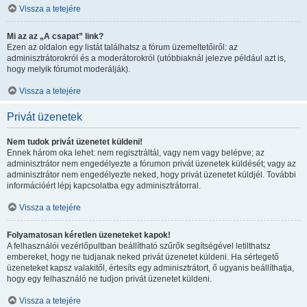
Vissza a tetejére
Mi az az „A csapat” link?
Ezen az oldalon egy listát találhatsz a fórum üzemeltetőiről: az
adminisztrátorokról és a moderátorokról (utóbbiaknál jelezve például azt is,
hogy melyik fórumot moderálják).
Vissza a tetejére
Privát üzenetek
Nem tudok privát üzenetet küldeni!
Ennek három oka lehet: nem regisztráltál, vagy nem vagy belépve; az
adminisztrátor nem engedélyezte a fórumon privát üzenetek küldését; vagy az
adminisztrátor nem engedélyezte neked, hogy privát üzenetet küldjél. További
információért lépj kapcsolatba egy adminisztrátorral.
Vissza a tetejére
Folyamatosan kéretlen üzeneteket kapok!
A felhasználói vezérlőpultban beállítható szűrők segítségével letilthatsz
embereket, hogy ne tudjanak neked privát üzenetet küldeni. Ha sértegető
üzeneteket kapsz valakitől, értesíts egy adminisztrátort, ő ugyanis beállíthatja,
hogy egy felhasználó ne tudjon privát üzenetet küldeni.
Vissza a tetejére