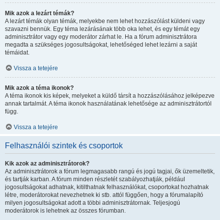
Mik azok a lezárt témák?
A lezárt témák olyan témák, melyekbe nem lehet hozzászólást küldeni vagy
szavazni bennük. Egy téma lezárásának több oka lehet, és egy témát egy
adminisztrátor vagy egy moderátor zárhat le. Ha a fórum adminisztrátora
megadta a szükséges jogosultságokat, lehetőséged lehet lezárni a saját
témáidat.
Vissza a tetejére
Mik azok a téma ikonok?
A téma ikonok kis képek, melyeket a küldő társít a hozzászólásához jelképezve
annak tartalmát. A téma ikonok használatának lehetősége az adminisztrátortól
függ.
Vissza a tetejére
Felhasználói szintek és csoportok
Kik azok az adminisztrátorok?
Az adminisztrátorok a fórum legmagasabb rangú és jogú tagjai, ők üzemeltetik,
és tartják karban. A fórum minden részletét szabályozhatják, például
jogosultságokat adhatnak, kitilthatnak felhasználókat, csoportokat hozhatnak
létre, moderátorokat nevezhetnek ki stb. attól függően, hogy a fórumalapító
milyen jogosultságokat adott a többi adminisztrátornak. Teljesjogú
moderátorok is lehetnek az összes fórumban.