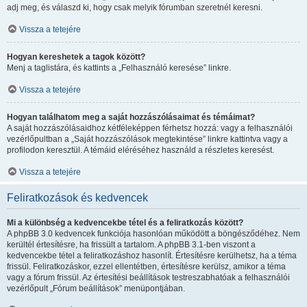
adj meg, és válaszd ki, hogy csak melyik fórumban szeretnél keresni.
Vissza a tetejére
Hogyan kereshetek a tagok között?
Menj a taglistára, és kattints a „Felhasználó keresése” linkre.
Vissza a tetejére
Hogyan találhatom meg a saját hozzászólásaimat és témáimat?
A saját hozzászólásaidhoz kétféleképpen férhetsz hozzá: vagy a felhasználói
vezérlőpultban a „Saját hozzászólások megtekintése” linkre kattintva vagy a
profilodon keresztül. A témáid eléréséhez használd a részletes keresést.
Vissza a tetejére
Feliratkozások és kedvencek
Mi a különbség a kedvencekbe tétel és a feliratkozás között?
A phpBB 3.0 kedvencek funkciója hasonlóan működött a böngésződéhez. Nem
kerültél értesítésre, ha frissült a tartalom. A phpBB 3.1-ben viszont a
kedvencekbe tétel a feliratkozáshoz hasonlít. Értesítésre kerülhetsz, ha a téma
frissül. Feliratkozáskor, ezzel ellentétben, értesítésre kerülsz, amikor a téma
vagy a fórum frissül. Az értesítési beállítások testreszabhatóak a felhasználói
vezérlőpult „Fórum beállítások” menüpontjában.