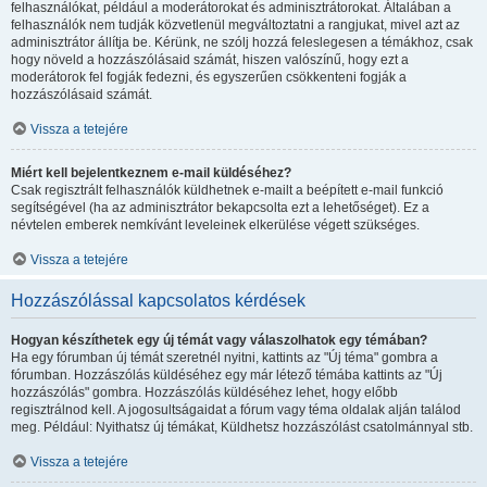
felhasználókat, például a moderátorokat és adminisztrátorokat. Általában a
felhasználók nem tudják közvetlenül megváltoztatni a rangjukat, mivel azt az
adminisztrátor állítja be. Kérünk, ne szólj hozzá feleslegesen a témákhoz, csak
hogy növeld a hozzászólásaid számát, hiszen valószínű, hogy ezt a
moderátorok fel fogják fedezni, és egyszerűen csökkenteni fogják a
hozzászólásaid számát.
Vissza a tetejére
Miért kell bejelentkeznem e-mail küldéséhez?
Csak regisztrált felhasználók küldhetnek e-mailt a beépített e-mail funkció
segítségével (ha az adminisztrátor bekapcsolta ezt a lehetőséget). Ez a
névtelen emberek nemkívánt leveleinek elkerülése végett szükséges.
Vissza a tetejére
Hozzászólással kapcsolatos kérdések
Hogyan készíthetek egy új témát vagy válaszolhatok egy témában?
Ha egy fórumban új témát szeretnél nyitni, kattints az "Új téma" gombra a
fórumban. Hozzászólás küldéséhez egy már létező témába kattints az "Új
hozzászólás" gombra. Hozzászólás küldéséhez lehet, hogy előbb
regisztrálnod kell. A jogosultságaidat a fórum vagy téma oldalak alján találod
meg. Például: Nyithatsz új témákat, Küldhetsz hozzászólást csatolmánnyal stb.
Vissza a tetejére