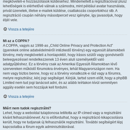
megköveteli-e hozzászólások küldéséhez. Mindemellett a regisztrációval plusz
lehetőségek is elérhetővé válnak a számodra, mint például avatar használata,
privát üzenetek, illetve e-mailek küldése, csatlakozás csoportokhoz stb. A
regisztráció csupán néhány másodpercet vesz igénybe, így javasoljuk, hogy
éljél vele.
Vissza a tetejére
Mi az a COPPA?
A COPPA, vagyis az 1998-as „Child Online Privacy and Protection Act”
(gyerekek online adatvédelméről intézkedő törvény) egy egyesült államokbeli
törvény, mely megköveteli a honlapoktól, hogy írásos szülői vagy gondviselői
beleegyezéssel rendelkezzenek 13 éven aluli személyektől való
adatgyűjtéshez. Ez a törvény csak az Amerikai Egyesült Államokban lévő
szervereken működő fórumokra érvényes, tehát Magyarországon nem. Ha
nem vagy biztos benne, hogy ez a törvény vonatkozik-e rád vagy a fórumra,
melyre regisztrálsz, kérj jogi segítséget. Kérjük, tartsd szem előtt, hogy a phpBB
Limited nem tud jogi tanácsot adni, és az alább leírtakon kívül semmilyen
aggály esetén sem hozzájuk kell fordulni.
Vissza a tetejére
Miért nem tudok regisztrálni?
Lehet, hogy a weboldal tulajdonosa letiltotta az IP-címed vagy a regisztrálni
kívánt felhasználónevet. Az is előfordulhat, hogy a regisztráció kikapcsolásra
került, hogy ne tudjanak új felhasználók regisztrálni. További segítségért lépj
kapcsolatba a fórum egyik adminisztrátorával.