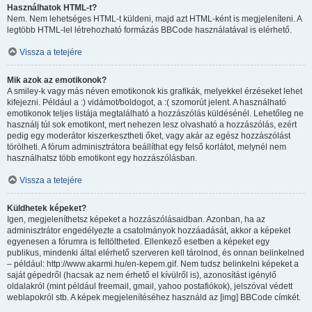
Használhatok HTML-t?
Nem. Nem lehetséges HTML-t küldeni, majd azt HTML-ként is megjeleníteni. A
legtöbb HTML-lel létrehozható formázás BBCode használatával is elérhető.
Vissza a tetejére
Mik azok az emotikonok?
A smiley-k vagy más néven emotikonok kis grafikák, melyekkel érzéseket lehet
kifejezni. Például a :) vidámot/boldogot, a :( szomorút jelent. A használható
emotikonok teljes listája megtalálható a hozzászólás küldésénél. Lehetőleg ne
használj túl sok emotikont, mert nehezen lesz olvasható a hozzászólás, ezért
pedig egy moderátor kiszerkesztheti őket, vagy akár az egész hozzászólást
törölheti. A fórum adminisztrátora beállíthat egy felső korlátot, melynél nem
használhatsz több emotikont egy hozzászólásban.
Vissza a tetejére
Küldhetek képeket?
Igen, megjeleníthetsz képeket a hozzászólásaidban. Azonban, ha az
adminisztrátor engedélyezte a csatolmányok hozzáadását, akkor a képeket
egyenesen a fórumra is feltöltheted. Ellenkező esetben a képeket egy
publikus, mindenki által elérhető szerveren kell tárolnod, és onnan belinkelned
– például: http://www.akarmi.hu/en-kepem.gif. Nem tudsz belinkelni képeket a
saját gépedről (hacsak az nem érhető el kívülről is), azonosítást igénylő
oldalakról (mint például freemail, gmail, yahoo postafiókok), jelszóval védett
weblapokról stb. A képek megjelenítéséhez használd az [img] BBCode címkét.