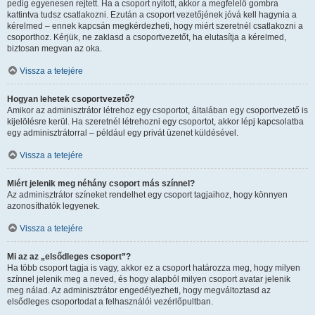
pedig egyenesen rejtett. Ha a csoport nyitott, akkor a megfelelő gombra
kattintva tudsz csatlakozni. Ezután a csoport vezetőjének jóvá kell hagynia a
kérelmed – ennek kapcsán megkérdezheti, hogy miért szeretnél csatlakozni a
csoporthoz. Kérjük, ne zaklasd a csoportvezetőt, ha elutasítja a kérelmed,
biztosan megvan az oka.
Vissza a tetejére
Hogyan lehetek csoportvezető?
Amikor az adminisztrátor létrehoz egy csoportot, általában egy csoportvezető is
kijelölésre kerül. Ha szeretnél létrehozni egy csoportot, akkor lépj kapcsolatba
egy adminisztrátorral – például egy privát üzenet küldésével.
Vissza a tetejére
Miért jelenik meg néhány csoport más színnel?
Az adminisztrátor színeket rendelhet egy csoport tagjaihoz, hogy könnyen
azonosíthatók legyenek.
Vissza a tetejére
Mi az az „elsődleges csoport”?
Ha több csoport tagja is vagy, akkor ez a csoport határozza meg, hogy milyen
színnel jelenik meg a neved, és hogy alapból milyen csoport avatar jelenik
meg nálad. Az adminisztrátor engedélyezheti, hogy megváltoztasd az
elsődleges csoportodat a felhasználói vezérlőpultban.