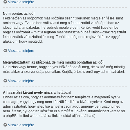
Vissza a tetejére
Nem pontos az idő!
Feltehetően az időpontok más időzóna szerint kerülnek megjelenítésre, mint
amiben vagy. Ez esetben változtasd meg a felhasználói vezérlőpultban az
időzónád a tartózkodási helyednek megfelelően. Kérjük, vedd figyelembe,
hogy az időzónát – mint a legtöbb más felhasználói beállítást – csak regisztrált
felhasználók változtathatják meg. Tehát ha még nem regisztráltál, ez egy jó
alakalom, hogy megtedd.
Vissza a tetejére
Megváltoztattam az időzónát, de még mindig pontatlan az idő!
Ha biztos vagy benne, hogy helyes időzónát adtál meg, de az idő még mindig
más, akkor a szerver órája pontatlan. Kérjük, értesíts erről egy adminisztrátort.
Vissza a tetejére
A használni kívánt nyelv nincs a listában!
Ennek az az oka, hogy az adminisztrátor nem telepítette a megfelelő nyelvi
csomagot, vagy hogy még nem készült fordítás a kívánt nyelvre. Kérd meg az
adminisztrátort, hogy telepítse a nyelvi csomagot, amennyiben viszont még
nem létezik, nyugodtan készítsd el a fordítást. További információért keresd fel
a phpBB Limited weboldalát (a link az oldal alján található).
Vissza a tetejére