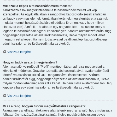
Mik azok a képek a felhasználónevem mellett?
A hozzászólások megtekintésénél a felhasználónév mellett két kép
szerepelhet. Az egyik általában a rangodhoz kapcsolódik (ezek általában
csillagok vagy más elemek formájában kerülnek megjelenítésre, a számuk
mutatja mennyi hozzászólást küldtél eddig a fórumon, vagy hogy milyen
státuszod van). A másik – általában egy nagyobb kép – az avatar, mely a
legtöbb felhasználónak egyedi és személyes. A fórum adminisztrátorától függ,
hogy engedélyezett-e az avatarok használata, illetve milyen módot lehet
megadni ezt a képet. Ha nem tudsz avatart beállítani, lépj kapcsolatba egy
adminisztrátorral, és tájékozódj nála az okokról.
Vissza a tetejére
Hogyan tudok avatart megjeleníteni?
A felhasználói vezérlőpult “Profil” menüpontjában adhatsz meg avatart a
következő módokon: Gravatar szolgáltatás használatával, avatar galériából
történő választással, külső URL megadásával és feltöltéssel. A fórum
adminisztrátorától függ, hogy engedélyezett-e az avatarok használta, illetve
milyen módon lehet megadni ezt a képet. Ha nem tudsz avatart beállítani, lépj
kapcsolatba egy adminisztrátorral, és tájékozódj nála az okokról.
Vissza a tetejére
Mi az a rang, hogyan tudom megváltoztatni a rangomat?
A rang, mely a felhasználók neve alatt jelenik meg, arra való, hogy mutassa, a
felhasználó hozzászólásainak számát, illetve megkülönböztessen egyes