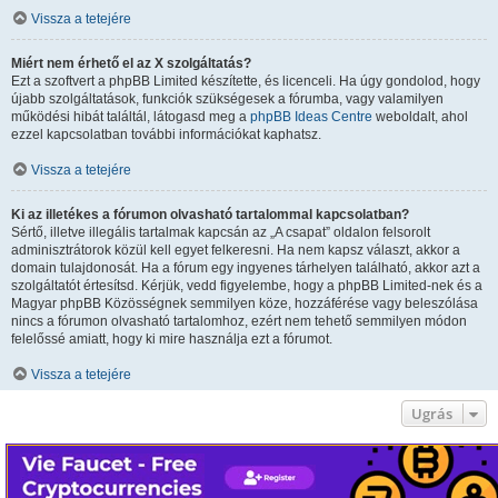
Vissza a tetejére
Miért nem érhető el az X szolgáltatás?
Ezt a szoftvert a phpBB Limited készítette, és licenceli. Ha úgy gondolod, hogy
újabb szolgáltatások, funkciók szükségesek a fórumba, vagy valamilyen
működési hibát találtál, látogasd meg a
phpBB Ideas Centre
weboldalt, ahol
ezzel kapcsolatban további információkat kaphatsz.
Vissza a tetejére
Ki az illetékes a fórumon olvasható tartalommal kapcsolatban?
Sértő, illetve illegális tartalmak kapcsán az „A csapat” oldalon felsorolt
adminisztrátorok közül kell egyet felkeresni. Ha nem kapsz választ, akkor a
domain tulajdonosát. Ha a fórum egy ingyenes tárhelyen található, akkor azt a
szolgáltatót értesítsd. Kérjük, vedd figyelembe, hogy a phpBB Limited-nek és a
Magyar phpBB Közösségnek semmilyen köze, hozzáférése vagy beleszólása
nincs a fórumon olvasható tartalomhoz, ezért nem tehető semmilyen módon
felelőssé amiatt, hogy ki mire használja ezt a fórumot.
Vissza a tetejére
Ugrás