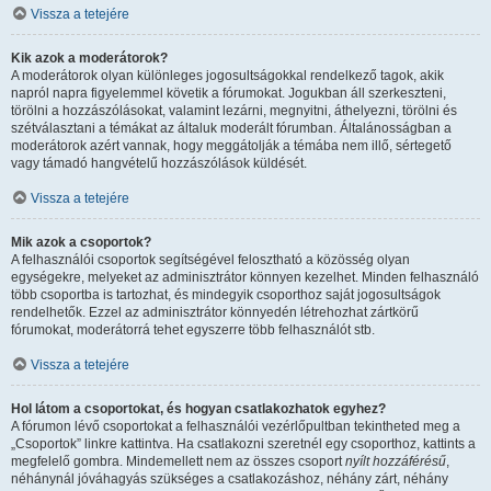
Vissza a tetejére
Kik azok a moderátorok?
A moderátorok olyan különleges jogosultságokkal rendelkező tagok, akik
napról napra figyelemmel követik a fórumokat. Jogukban áll szerkeszteni,
törölni a hozzászólásokat, valamint lezárni, megnyitni, áthelyezni, törölni és
szétválasztani a témákat az általuk moderált fórumban. Általánosságban a
moderátorok azért vannak, hogy meggátolják a témába nem illő, sértegető
vagy támadó hangvételű hozzászólások küldését.
Vissza a tetejére
Mik azok a csoportok?
A felhasználói csoportok segítségével felosztható a közösség olyan
egységekre, melyeket az adminisztrátor könnyen kezelhet. Minden felhasználó
több csoportba is tartozhat, és mindegyik csoporthoz saját jogosultságok
rendelhetők. Ezzel az adminisztrátor könnyedén létrehozhat zártkörű
fórumokat, moderátorrá tehet egyszerre több felhasználót stb.
Vissza a tetejére
Hol látom a csoportokat, és hogyan csatlakozhatok egyhez?
A fórumon lévő csoportokat a felhasználói vezérlőpultban tekintheted meg a
„Csoportok” linkre kattintva. Ha csatlakozni szeretnél egy csoporthoz, kattints a
megfelelő gombra. Mindemellett nem az összes csoport
nyílt hozzáférésű
,
néhánynál jóváhagyás szükséges a csatlakozáshoz, néhány zárt, néhány