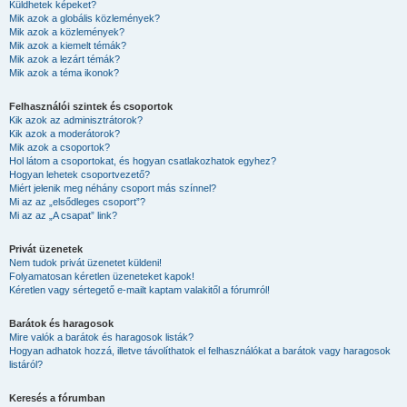
Küldhetek képeket?
Mik azok a globális közlemények?
Mik azok a közlemények?
Mik azok a kiemelt témák?
Mik azok a lezárt témák?
Mik azok a téma ikonok?
Felhasználói szintek és csoportok
Kik azok az adminisztrátorok?
Kik azok a moderátorok?
Mik azok a csoportok?
Hol látom a csoportokat, és hogyan csatlakozhatok egyhez?
Hogyan lehetek csoportvezető?
Miért jelenik meg néhány csoport más színnel?
Mi az az „elsődleges csoport”?
Mi az az „A csapat” link?
Privát üzenetek
Nem tudok privát üzenetet küldeni!
Folyamatosan kéretlen üzeneteket kapok!
Kéretlen vagy sértegető e-mailt kaptam valakitől a fórumról!
Barátok és haragosok
Mire valók a barátok és haragosok listák?
Hogyan adhatok hozzá, illetve távolíthatok el felhasználókat a barátok vagy haragosok
listáról?
Keresés a fórumban