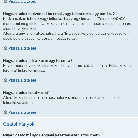
Vissza a tetejére
Hogyan tudok kedvencekbe tenni vagy feliratkozni egy témára?
Kedvencekbe tehetsz vagy feliratkozhatsz egy témára a “Téma eszközök”
menüpont megfelelő hivatkozására kattintva, ami általában a téma tetején és
alján helyezkedik el.
A témára úgy is feliratkozhatsz, ha a “Értesítést kérek új válasz érkezésekor”
opció bejelölésével küldesz új hozzászólást.
Vissza a tetejére
Hogyan tudok feliratkozni egy fórumra?
Egy fórumra úgy tudsz feliratkozni, hogy a fórum oldalán alul a „Feliratkozás a
fórumra” linkre kattintasz.
Vissza a tetejére
Hogyan tudok leiratkozni?
A leiratkozáshoz menj a felhasználói vezérlőpultra, és kövesd a linkeket a
feliratkozásaidhoz.
Vissza a tetejére
Csatolmányok
Milyen csatolmányok engedélyezettek ezen a fórumon?