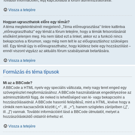
További információért, lépj kapcsolatba a fórum adminisztrátorával.
Vissza a tetejére
Hogyan ugraszthatok előre egy témát?
A téma megtekintésénél megjelenő „Téma előreugrasztása” linkre kattintva
„előreugraszthatsz” egy témát a fórum tetejére, hogy a témák felsorolásánál
elsőként jelenjen meg. Ha nem látod ezt a linket, akkor ez a funkció nincs
bekapcsolva a fórumon, vagy még nem telt le az előugrasztáshoz szükséges
idő. Egy témát úgy is előreugraszthatsz, hogy küldesz bele egy hozzászólást –
ennél viszont vigyázz az aktuális fórum szabályainak betartására.
Vissza a tetejére
Formázás és téma típusok
Mi az a BBCode?
A BBCode a HTML nyelv egy speciális változata, mely nagy teret enged egy
szövegrészlet megformázásához. A BBCode használatának engedélyezése az
adminisztrátortól függ, de neked is lehetőséged van ki- vagy bekapcsolni a
hozzászólásaidnál. A BBCode hasonló felépítésű, mint a HTML, kivéve hogy a
címkék nem kacsacsőrök között („<” , ill. „>”), hanem szögletes zárójelben („[”,
ill. „]”) vannak. További információért lásd a BBCode útmutatót, melyet a
hozzászólásküldő oldalról érhetsz el.
Vissza a tetejére