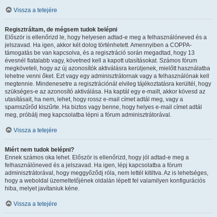
Vissza a tetejére
Regisztráltam, de mégsem tudok belépni
Először is ellenőrizd le, hogy helyesen adtad-e meg a felhasználóneved és a
jelszavad. Ha igen, akkor két dolog történhetett. Amennyiben a COPPA-
támogatás be van kapcsolva, és a regisztráció során megadtad, hogy 13
évesnél fiatalabb vagy, követned kell a kapott utasításokat. Számos fórum
megköveteli, hogy az új azonosítók aktiválásra kerüljenek, mielőtt használatba
lehetne venni őket. Ezt vagy egy adminisztrátornak vagy a felhasználónak kell
megtennie. Mindenesetre a regisztrációnál elvileg tájékoztatásra kerültél, hogy
szükséges-e az azonosító aktiválása. Ha kaptál egy e-mailt, akkor kövesd az
utasításait, ha nem, lehet, hogy rossz e-mail címet adtál meg, vagy a
spamszűrőd kiszűrte. Ha biztos vagy benne, hogy helyes e-mail címet adtál
meg, próbálj meg kapcsolatba lépni a fórum adminisztrátorával.
Vissza a tetejére
Miért nem tudok belépni?
Ennek számos oka lehet. Először is ellenőrizd, hogy jól adtad-e meg a
felhasználóneved és a jelszavad. Ha igen, lépj kapcsolatba a fórum
adminisztrátorával, hogy meggyőződj róla, nem lettél kitiltva. Az is lehetséges,
hogy a weboldal üzemeltetőjének oldalán lépett fel valamilyen konfigurációs
hiba, melyet javítaniuk kéne.
Vissza a tetejére