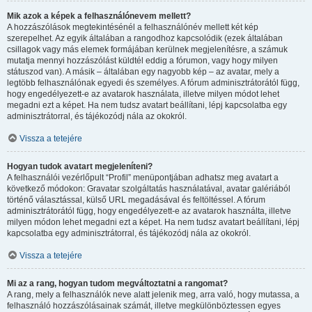
Mik azok a képek a felhasználónevem mellett?
A hozzászólások megtekintésénél a felhasználónév mellett két kép
szerepelhet. Az egyik általában a rangodhoz kapcsolódik (ezek általában
csillagok vagy más elemek formájában kerülnek megjelenítésre, a számuk
mutatja mennyi hozzászólást küldtél eddig a fórumon, vagy hogy milyen
státuszod van). A másik – általában egy nagyobb kép – az avatar, mely a
legtöbb felhasználónak egyedi és személyes. A fórum adminisztrátorától függ,
hogy engedélyezett-e az avatarok használata, illetve milyen módot lehet
megadni ezt a képet. Ha nem tudsz avatart beállítani, lépj kapcsolatba egy
adminisztrátorral, és tájékozódj nála az okokról.
Vissza a tetejére
Hogyan tudok avatart megjeleníteni?
A felhasználói vezérlőpult “Profil” menüpontjában adhatsz meg avatart a
következő módokon: Gravatar szolgáltatás használatával, avatar galériából
történő választással, külső URL megadásával és feltöltéssel. A fórum
adminisztrátorától függ, hogy engedélyezett-e az avatarok használta, illetve
milyen módon lehet megadni ezt a képet. Ha nem tudsz avatart beállítani, lépj
kapcsolatba egy adminisztrátorral, és tájékozódj nála az okokról.
Vissza a tetejére
Mi az a rang, hogyan tudom megváltoztatni a rangomat?
A rang, mely a felhasználók neve alatt jelenik meg, arra való, hogy mutassa, a
felhasználó hozzászólásainak számát, illetve megkülönböztessen egyes