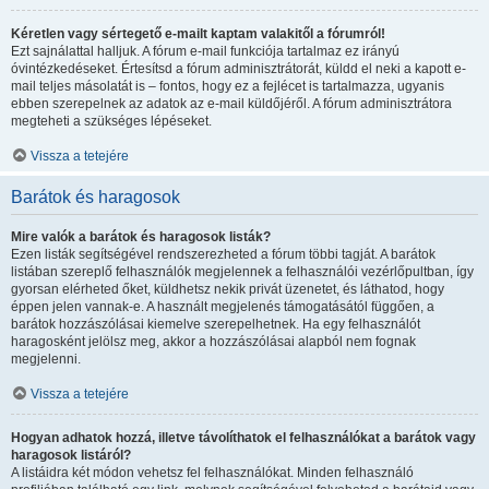
Kéretlen vagy sértegető e-mailt kaptam valakitől a fórumról!
Ezt sajnálattal halljuk. A fórum e-mail funkciója tartalmaz ez irányú
óvintézkedéseket. Értesítsd a fórum adminisztrátorát, küldd el neki a kapott e-
mail teljes másolatát is – fontos, hogy ez a fejlécet is tartalmazza, ugyanis
ebben szerepelnek az adatok az e-mail küldőjéről. A fórum adminisztrátora
megteheti a szükséges lépéseket.
Vissza a tetejére
Barátok és haragosok
Mire valók a barátok és haragosok listák?
Ezen listák segítségével rendszerezheted a fórum többi tagját. A barátok
listában szereplő felhasználók megjelennek a felhasználói vezérlőpultban, így
gyorsan elérheted őket, küldhetsz nekik privát üzenetet, és láthatod, hogy
éppen jelen vannak-e. A használt megjelenés támogatásától függően, a
barátok hozzászólásai kiemelve szerepelhetnek. Ha egy felhasználót
haragosként jelölsz meg, akkor a hozzászólásai alapból nem fognak
megjelenni.
Vissza a tetejére
Hogyan adhatok hozzá, illetve távolíthatok el felhasználókat a barátok vagy
haragosok listáról?
A listáidra két módon vehetsz fel felhasználókat. Minden felhasználó