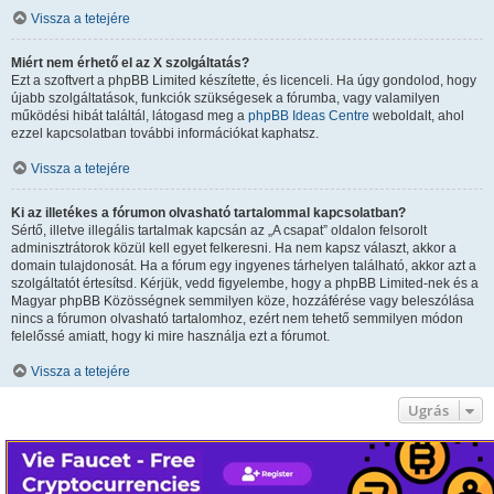
Vissza a tetejére
Miért nem érhető el az X szolgáltatás?
Ezt a szoftvert a phpBB Limited készítette, és licenceli. Ha úgy gondolod, hogy
újabb szolgáltatások, funkciók szükségesek a fórumba, vagy valamilyen
működési hibát találtál, látogasd meg a
phpBB Ideas Centre
weboldalt, ahol
ezzel kapcsolatban további információkat kaphatsz.
Vissza a tetejére
Ki az illetékes a fórumon olvasható tartalommal kapcsolatban?
Sértő, illetve illegális tartalmak kapcsán az „A csapat” oldalon felsorolt
adminisztrátorok közül kell egyet felkeresni. Ha nem kapsz választ, akkor a
domain tulajdonosát. Ha a fórum egy ingyenes tárhelyen található, akkor azt a
szolgáltatót értesítsd. Kérjük, vedd figyelembe, hogy a phpBB Limited-nek és a
Magyar phpBB Közösségnek semmilyen köze, hozzáférése vagy beleszólása
nincs a fórumon olvasható tartalomhoz, ezért nem tehető semmilyen módon
felelőssé amiatt, hogy ki mire használja ezt a fórumot.
Vissza a tetejére
Ugrás