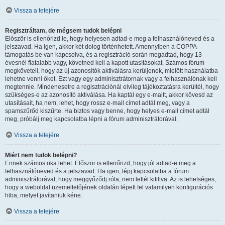
Vissza a tetejére
Regisztráltam, de mégsem tudok belépni
Először is ellenőrizd le, hogy helyesen adtad-e meg a felhasználóneved és a
jelszavad. Ha igen, akkor két dolog történhetett. Amennyiben a COPPA-
támogatás be van kapcsolva, és a regisztráció során megadtad, hogy 13
évesnél fiatalabb vagy, követned kell a kapott utasításokat. Számos fórum
megköveteli, hogy az új azonosítók aktiválásra kerüljenek, mielőtt használatba
lehetne venni őket. Ezt vagy egy adminisztrátornak vagy a felhasználónak kell
megtennie. Mindenesetre a regisztrációnál elvileg tájékoztatásra kerültél, hogy
szükséges-e az azonosító aktiválása. Ha kaptál egy e-mailt, akkor kövesd az
utasításait, ha nem, lehet, hogy rossz e-mail címet adtál meg, vagy a
spamszűrőd kiszűrte. Ha biztos vagy benne, hogy helyes e-mail címet adtál
meg, próbálj meg kapcsolatba lépni a fórum adminisztrátorával.
Vissza a tetejére
Miért nem tudok belépni?
Ennek számos oka lehet. Először is ellenőrizd, hogy jól adtad-e meg a
felhasználóneved és a jelszavad. Ha igen, lépj kapcsolatba a fórum
adminisztrátorával, hogy meggyőződj róla, nem lettél kitiltva. Az is lehetséges,
hogy a weboldal üzemeltetőjének oldalán lépett fel valamilyen konfigurációs
hiba, melyet javítaniuk kéne.
Vissza a tetejére