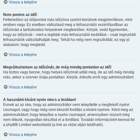
Vissza a tetejére
Nem pontos az idő!
Feltehetően az időpontok más időzóna szerint kerülnek megjelenítésre, mint
amiben vagy. Ez esetben változtasd meg a felhasználói vezérlőpultban az
időzónád a tartózkodási helyednek megfelelően. Kérjük, vedd figyelembe,
hogy az időzónát – mint a legtöbb más felhasználói beállítást – csak regisztrált
felhasználók változtathatják meg. Tehát ha még nem regisztráltál, ez egy jó
alakalom, hogy megtedd.
Vissza a tetejére
Megváltoztattam az időzónát, de még mindig pontatlan az idő!
Ha biztos vagy benne, hogy helyes időzónát adtál meg, de az idő még mindig
más, akkor a szerver órája pontatlan. Kérjük, értesíts erről egy adminisztrátort.
Vissza a tetejére
A használni kívánt nyelv nincs a listában!
Ennek az az oka, hogy az adminisztrátor nem telepítette a megfelelő nyelvi
csomagot, vagy hogy még nem készült fordítás a kívánt nyelvre. Kérd meg az
adminisztrátort, hogy telepítse a nyelvi csomagot, amennyiben viszont még
nem létezik, nyugodtan készítsd el a fordítást. További információért keresd fel
a phpBB Limited weboldalát (a link az oldal alján található).
Vissza a tetejére