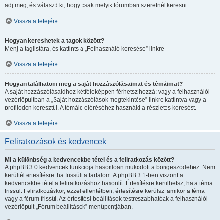
adj meg, és válaszd ki, hogy csak melyik fórumban szeretnél keresni.
Vissza a tetejére
Hogyan kereshetek a tagok között?
Menj a taglistára, és kattints a „Felhasználó keresése” linkre.
Vissza a tetejére
Hogyan találhatom meg a saját hozzászólásaimat és témáimat?
A saját hozzászólásaidhoz kétféleképpen férhetsz hozzá: vagy a felhasználói
vezérlőpultban a „Saját hozzászólások megtekintése” linkre kattintva vagy a
profilodon keresztül. A témáid eléréséhez használd a részletes keresést.
Vissza a tetejére
Feliratkozások és kedvencek
Mi a különbség a kedvencekbe tétel és a feliratkozás között?
A phpBB 3.0 kedvencek funkciója hasonlóan működött a böngésződéhez. Nem
kerültél értesítésre, ha frissült a tartalom. A phpBB 3.1-ben viszont a
kedvencekbe tétel a feliratkozáshoz hasonlít. Értesítésre kerülhetsz, ha a téma
frissül. Feliratkozáskor, ezzel ellentétben, értesítésre kerülsz, amikor a téma
vagy a fórum frissül. Az értesítési beállítások testreszabhatóak a felhasználói
vezérlőpult „Fórum beállítások” menüpontjában.