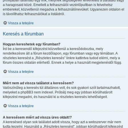
profiljában található egy link, melynek segítségével felveheted a barátaid vagy
a haragosaid közé. Emellett a felhasználói vezérlőpultban is felvehetsz
embereket, közvetlenül megadva a felhasználónevüket. Ugyanezen oldalon el
is távolíthatsz felhasználókat a listáidról.
Vissza a tetejére
Keresés a fórumban
Hogyan kereshetek egy fórumban?
Írd be a keresendő kifejezést közvetlenül a keresődobozba, mely
rendelkezésre áll a fórum kezdőlapon, egy fórumban vagy egy témában. A
részletes keresést a „Részletes keresés” linkre kattintva tudod elérni, mely a
fórum összes oldalán elérhető. Ennek a helye a használt megjelenéstől függ.
Vissza a tetejére
Miért nem ad vissza találatot a keresésem?
Valószínűleg a keresés túl általános volt, és sok gyakori szót tartalmazhatott,
melyeket a phpBB3 nem indexel. Próbálj meg egy jobban körülhatárolt
kifejezést megadni, és használd ki a részletes keresés lehetőségeit.
Vissza a tetejére
A keresésem miért ad vissza üres oldalt!?
A keresésed olyan sok találatot adott vissza, hogy azt a webszerver már nem
tudta kezelni. Használd a „Részletes keresést”, jobban körülhatárolt kifejezést