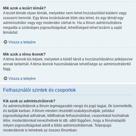
Mik azok a lezárt témák?
A lezárt témák olyan témák, melyekbe nem lehet hozzászólást küldeni vagy
szavazni bennük. Egy téma lezárásának több oka lehet, és egy témát egy
adminisztrátor vagy egy moderátor zárhat le. Ha a fórum adminisztrátora
megadta a szükséges jogosultságokat, lehetőséged lehet lezárni a saját
témáidat.
Vissza a tetejére
Mik azok a téma ikonok?
A téma ikonok kis képek, melyeket a küldő társít a hozzászólásához jelképezve
annak tartalmát. A téma ikonok használatának lehetősége az adminisztrátortól
függ.
Vissza a tetejére
Felhasználói szintek és csoportok
Kik azok az adminisztrátorok?
Az adminisztrátorok a fórum legmagasabb rangú és jogú tagjai, ők üzemeltetik,
és tartják karban. A fórum minden részletét szabályozhatják, például
jogosultságokat adhatnak, kitilthatnak felhasználókat, csoportokat hozhatnak
létre, moderátorokat nevezhetnek ki stb. attól függően, hogy a fórumalapító
milyen jogosultságokat adott a többi adminisztrátornak. Teljesjogú
moderátorok is lehetnek az összes fórumban.