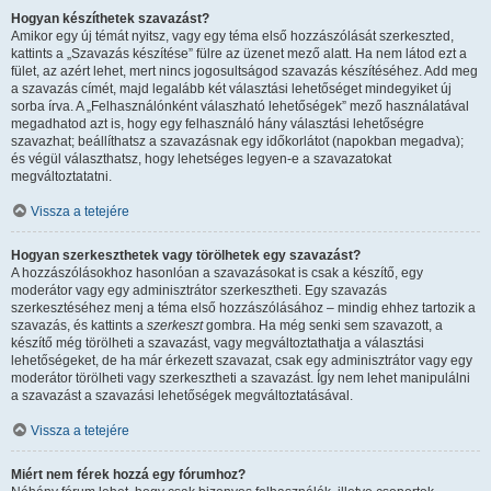
Hogyan készíthetek szavazást?
Amikor egy új témát nyitsz, vagy egy téma első hozzászólását szerkeszted,
kattints a „Szavazás készítése” fülre az üzenet mező alatt. Ha nem látod ezt a
fület, az azért lehet, mert nincs jogosultságod szavazás készítéséhez. Add meg
a szavazás címét, majd legalább két választási lehetőséget mindegyiket új
sorba írva. A „Felhasználónként válaszható lehetőségek” mező használatával
megadhatod azt is, hogy egy felhasználó hány választási lehetőségre
szavazhat; beállíthatsz a szavazásnak egy időkorlátot (napokban megadva);
és végül választhatsz, hogy lehetséges legyen-e a szavazatokat
megváltoztatatni.
Vissza a tetejére
Hogyan szerkeszthetek vagy törölhetek egy szavazást?
A hozzászólásokhoz hasonlóan a szavazásokat is csak a készítő, egy
moderátor vagy egy adminisztrátor szerkesztheti. Egy szavazás
szerkesztéséhez menj a téma első hozzászólásához – mindig ehhez tartozik a
szavazás, és kattints a
szerkeszt
gombra. Ha még senki sem szavazott, a
készítő még törölheti a szavazást, vagy megváltoztathatja a választási
lehetőségeket, de ha már érkezett szavazat, csak egy adminisztrátor vagy egy
moderátor törölheti vagy szerkesztheti a szavazást. Így nem lehet manipulálni
a szavazást a szavazási lehetőségek megváltoztatásával.
Vissza a tetejére
Miért nem férek hozzá egy fórumhoz?