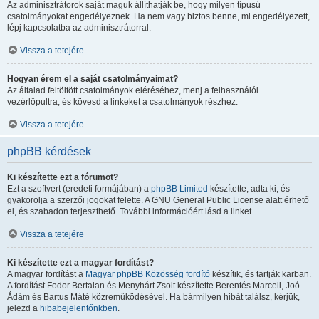
Az adminisztrátorok saját maguk állíthatják be, hogy milyen típusú
csatolmányokat engedélyeznek. Ha nem vagy biztos benne, mi engedélyezett,
lépj kapcsolatba az adminisztrátorral.
Vissza a tetejére
Hogyan érem el a saját csatolmányaimat?
Az általad feltöltött csatolmányok eléréséhez, menj a felhasználói
vezérlőpultra, és kövesd a linkeket a csatolmányok részhez.
Vissza a tetejére
phpBB kérdések
Ki készítette ezt a fórumot?
Ezt a szoftvert (eredeti formájában) a
phpBB Limited
készítette, adta ki, és
gyakorolja a szerzői jogokat felette. A GNU General Public License alatt érhető
el, és szabadon terjeszthető. További információért lásd a linket.
Vissza a tetejére
Ki készítette ezt a magyar fordítást?
A magyar fordítást a
Magyar phpBB Közösség
fordító
készítik, és tartják karban.
A fordítást Fodor Bertalan és Menyhárt Zsolt készítette Berentés Marcell, Joó
Ádám és Bartus Máté közreműködésével. Ha bármilyen hibát találsz, kérjük,
jelezd a
hibabejelentőnkben
.