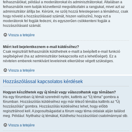
felhasználókat, például a moderátorokat és adminisztrátorokat. Általában a
felhasználók nem tudják közvetlenül megváltoztatni a rangjukat, mivel azt az
adminisztrátor állítja be. Kérünk, ne szólj hozzá feleslegesen a témákhoz, csak
hogy növeld a hozzászólásaid számát, hiszen valószínű, hogy ezt a
moderátorok fel fogják fedezni, és egyszerűen csökkenteni fogják a
hozzászólásaid számát.
Vissza a tetejére
Miért kell bejelentkeznem e-mail küldéséhez?
Csak regisztrált felhasználók küldhetnek e-mailt a beépített e-mail funkció
segítségével (ha az adminisztrátor bekapcsolta ezt a lehetőséget). Ez a
névtelen emberek nemkívánt leveleinek elkerülése végett szükséges.
Vissza a tetejére
Hozzászólással kapcsolatos kérdések
Hogyan készíthetek egy új témát vagy válaszolhatok egy témában?
Ha egy fórumban új témát szeretnél nyitni, kattints az "Új téma" gombra a
fórumban. Hozzászólás küldéséhez egy már létező témába kattints az "Új
hozzászólás" gombra. Hozzászólás küldéséhez lehet, hogy előbb
regisztrálnod kell. A jogosultságaidat a fórum vagy téma oldalak alján találod
meg. Például: Nyithatsz új témákat, Küldhetsz hozzászólást csatolmánnyal stb.
Vissza a tetejére