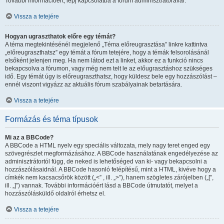
További információért, lépj kapcsolatba a fórum adminisztrátorával.
Vissza a tetejére
Hogyan ugraszthatok előre egy témát?
A téma megtekintésénél megjelenő „Téma előreugrasztása” linkre kattintva
„előreugraszthatsz” egy témát a fórum tetejére, hogy a témák felsorolásánál
elsőként jelenjen meg. Ha nem látod ezt a linket, akkor ez a funkció nincs
bekapcsolva a fórumon, vagy még nem telt le az előugrasztáshoz szükséges
idő. Egy témát úgy is előreugraszthatsz, hogy küldesz bele egy hozzászólást –
ennél viszont vigyázz az aktuális fórum szabályainak betartására.
Vissza a tetejére
Formázás és téma típusok
Mi az a BBCode?
A BBCode a HTML nyelv egy speciális változata, mely nagy teret enged egy
szövegrészlet megformázásához. A BBCode használatának engedélyezése az
adminisztrátortól függ, de neked is lehetőséged van ki- vagy bekapcsolni a
hozzászólásaidnál. A BBCode hasonló felépítésű, mint a HTML, kivéve hogy a
címkék nem kacsacsőrök között („<” , ill. „>”), hanem szögletes zárójelben („[”,
ill. „]”) vannak. További információért lásd a BBCode útmutatót, melyet a
hozzászólásküldő oldalról érhetsz el.
Vissza a tetejére