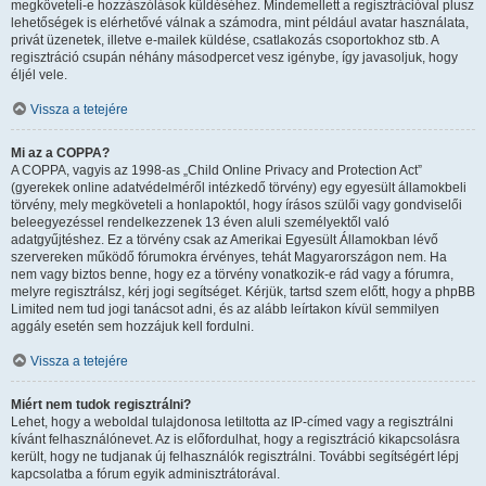
megköveteli-e hozzászólások küldéséhez. Mindemellett a regisztrációval plusz
lehetőségek is elérhetővé válnak a számodra, mint például avatar használata,
privát üzenetek, illetve e-mailek küldése, csatlakozás csoportokhoz stb. A
regisztráció csupán néhány másodpercet vesz igénybe, így javasoljuk, hogy
éljél vele.
Vissza a tetejére
Mi az a COPPA?
A COPPA, vagyis az 1998-as „Child Online Privacy and Protection Act”
(gyerekek online adatvédelméről intézkedő törvény) egy egyesült államokbeli
törvény, mely megköveteli a honlapoktól, hogy írásos szülői vagy gondviselői
beleegyezéssel rendelkezzenek 13 éven aluli személyektől való
adatgyűjtéshez. Ez a törvény csak az Amerikai Egyesült Államokban lévő
szervereken működő fórumokra érvényes, tehát Magyarországon nem. Ha
nem vagy biztos benne, hogy ez a törvény vonatkozik-e rád vagy a fórumra,
melyre regisztrálsz, kérj jogi segítséget. Kérjük, tartsd szem előtt, hogy a phpBB
Limited nem tud jogi tanácsot adni, és az alább leírtakon kívül semmilyen
aggály esetén sem hozzájuk kell fordulni.
Vissza a tetejére
Miért nem tudok regisztrálni?
Lehet, hogy a weboldal tulajdonosa letiltotta az IP-címed vagy a regisztrálni
kívánt felhasználónevet. Az is előfordulhat, hogy a regisztráció kikapcsolásra
került, hogy ne tudjanak új felhasználók regisztrálni. További segítségért lépj
kapcsolatba a fórum egyik adminisztrátorával.