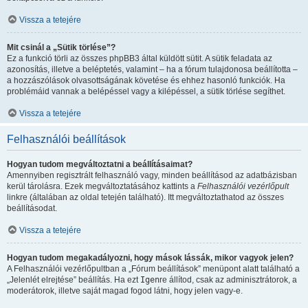
Vissza a tetejére
Mit csinál a „Sütik törlése”?
Ez a funkció törli az összes phpBB3 által küldött sütit. A sütik feladata az
azonosítás, illetve a beléptetés, valamint – ha a fórum tulajdonosa beállította –
a hozzászólások olvasottságának követése és ehhez hasonló funkciók. Ha
problémáid vannak a belépéssel vagy a kilépéssel, a sütik törlése segíthet.
Vissza a tetejére
Felhasználói beállítások
Hogyan tudom megváltoztatni a beállításaimat?
Amennyiben regisztrált felhasználó vagy, minden beállításod az adatbázisban
kerül tárolásra. Ezek megváltoztatásához kattints a
Felhasználói vezérlőpult
linkre (általában az oldal tetején található). Itt megváltoztathatod az összes
beállításodat.
Vissza a tetejére
Hogyan tudom megakadályozni, hogy mások lássák, mikor vagyok jelen?
A Felhasználói vezérlőpultban a „Fórum beállítások” menüpont alatt található a
„Jelenlét elrejtése” beállítás. Ha ezt
Igen
re állítod, csak az adminisztrátorok, a
moderátorok, illetve saját magad fogod látni, hogy jelen vagy-e.