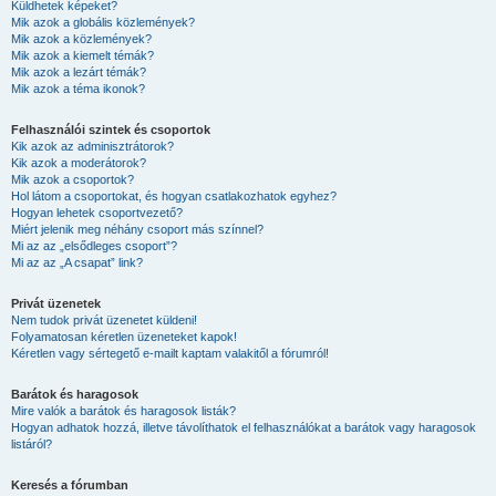
Küldhetek képeket?
Mik azok a globális közlemények?
Mik azok a közlemények?
Mik azok a kiemelt témák?
Mik azok a lezárt témák?
Mik azok a téma ikonok?
Felhasználói szintek és csoportok
Kik azok az adminisztrátorok?
Kik azok a moderátorok?
Mik azok a csoportok?
Hol látom a csoportokat, és hogyan csatlakozhatok egyhez?
Hogyan lehetek csoportvezető?
Miért jelenik meg néhány csoport más színnel?
Mi az az „elsődleges csoport”?
Mi az az „A csapat” link?
Privát üzenetek
Nem tudok privát üzenetet küldeni!
Folyamatosan kéretlen üzeneteket kapok!
Kéretlen vagy sértegető e-mailt kaptam valakitől a fórumról!
Barátok és haragosok
Mire valók a barátok és haragosok listák?
Hogyan adhatok hozzá, illetve távolíthatok el felhasználókat a barátok vagy haragosok
listáról?
Keresés a fórumban