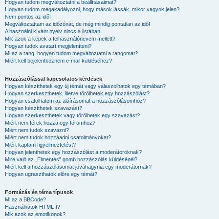
Hogyan tudom megváltoztatni a beállításaimat?
Hogyan tudom megakadályozni, hogy mások lássák, mikor vagyok jelen?
Nem pontos az idő!
Megváltoztattam az időzónát, de még mindig pontatlan az idő!
A használni kívánt nyelv nincs a listában!
Mik azok a képek a felhasználónevem mellett?
Hogyan tudok avatart megjeleníteni?
Mi az a rang, hogyan tudom megváltoztatni a rangomat?
Miért kell bejelentkeznem e-mail küldéséhez?
Hozzászólással kapcsolatos kérdések
Hogyan készíthetek egy új témát vagy válaszolhatok egy témában?
Hogyan szerkeszthetek, illetve törölhetek egy hozzászólást?
Hogyan csatolhatom az aláírásomat a hozzászólásomhoz?
Hogyan készíthetek szavazást?
Hogyan szerkeszthetek vagy törölhetek egy szavazást?
Miért nem férek hozzá egy fórumhoz?
Miért nem tudok szavazni?
Miért nem tudok hozzáadni csatolmányokat?
Miért kaptam figyelmeztetést?
Hogyan jelenthetek egy hozzászólást a moderátoroknak?
Mire való az „Elmentés” gomb hozzászólás küldésénél?
Miért kell a hozzászólásomat jóváhagynia egy moderátornak?
Hogyan ugraszthatok előre egy témát?
Formázás és téma típusok
Mi az a BBCode?
Használhatok HTML-t?
Mik azok az emotikonok?