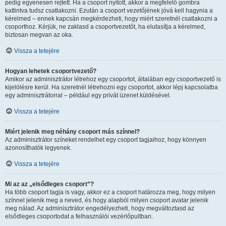
pedig egyenesen rejtett. Ha a csoport nyitott, akkor a megfelelő gombra
kattintva tudsz csatlakozni. Ezután a csoport vezetőjének jóvá kell hagynia a
kérelmed – ennek kapcsán megkérdezheti, hogy miért szeretnél csatlakozni a
csoporthoz. Kérjük, ne zaklasd a csoportvezetőt, ha elutasítja a kérelmed,
biztosan megvan az oka.
Vissza a tetejére
Hogyan lehetek csoportvezető?
Amikor az adminisztrátor létrehoz egy csoportot, általában egy csoportvezető is
kijelölésre kerül. Ha szeretnél létrehozni egy csoportot, akkor lépj kapcsolatba
egy adminisztrátorral – például egy privát üzenet küldésével.
Vissza a tetejére
Miért jelenik meg néhány csoport más színnel?
Az adminisztrátor színeket rendelhet egy csoport tagjaihoz, hogy könnyen
azonosíthatók legyenek.
Vissza a tetejére
Mi az az „elsődleges csoport”?
Ha több csoport tagja is vagy, akkor ez a csoport határozza meg, hogy milyen
színnel jelenik meg a neved, és hogy alapból milyen csoport avatar jelenik
meg nálad. Az adminisztrátor engedélyezheti, hogy megváltoztasd az
elsődleges csoportodat a felhasználói vezérlőpultban.