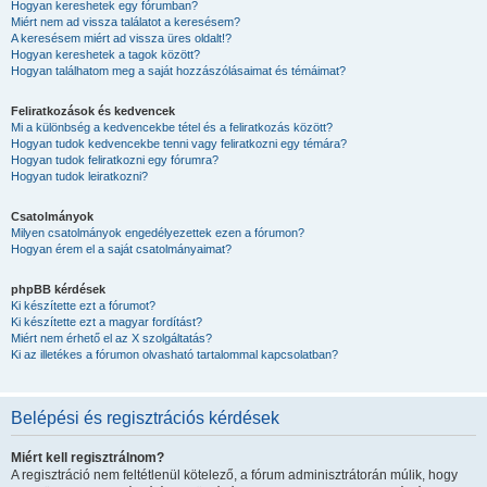
Hogyan kereshetek egy fórumban?
Miért nem ad vissza találatot a keresésem?
A keresésem miért ad vissza üres oldalt!?
Hogyan kereshetek a tagok között?
Hogyan találhatom meg a saját hozzászólásaimat és témáimat?
Feliratkozások és kedvencek
Mi a különbség a kedvencekbe tétel és a feliratkozás között?
Hogyan tudok kedvencekbe tenni vagy feliratkozni egy témára?
Hogyan tudok feliratkozni egy fórumra?
Hogyan tudok leiratkozni?
Csatolmányok
Milyen csatolmányok engedélyezettek ezen a fórumon?
Hogyan érem el a saját csatolmányaimat?
phpBB kérdések
Ki készítette ezt a fórumot?
Ki készítette ezt a magyar fordítást?
Miért nem érhető el az X szolgáltatás?
Ki az illetékes a fórumon olvasható tartalommal kapcsolatban?
Belépési és regisztrációs kérdések
Miért kell regisztrálnom?
A regisztráció nem feltétlenül kötelező, a fórum adminisztrátorán múlik, hogy