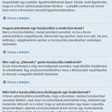
megsértettél egy szabályt, figyelmeztethetnek téged. Kérjük, vedd figyelembe,
hogy ez a fórum adminisztrátorának döntése – a phpBB Limited-nak semmi
köze nincs a fórumokon kiosztott figyelmeztetésekhez.
Vissza a tetejére
Hogyan jelenthetek egy hozzászólást a moderátoroknak?
Menj a hozzászóláshoz, melyet jelenteni szeretnél, és ha a fórum
adminisztrátora engedélyezte, látnod kell egy gombot, mely erre való. Ha erre
kattintasz, végigkísérésre kerülsz a hozzászólás jelentéséhez szükséges
lépéseken.
Vissza a tetejére
Mire való az „Elmentés” gomb hozzászólás küldésénél?
Ezzel elmentheted a még nem befejezett üzeneted, majd később folytathatod,
és elküldheted. Egy piszkozat betöltéséhez menj a felhasználói vezérlőpultra
és kövesd a maguktól értetődő lépéseket.
Vissza a tetejére
Miért kell a hozzászólásomat jóváhagynia egy moderátornak?
A fórum adminisztrátora beállíthatta, hogy a fórumban, melybe hozzászólást
szeretnél küldeni, csak olyan hozzászólások jelenhetnek meg, melyeket egy
moderátor átnézett. Az is lehet, hogy az adminisztrátor egy olyan csoportba
helyezett téged, akiknek a hozzászólásait át kell néznie egy moderátornak.