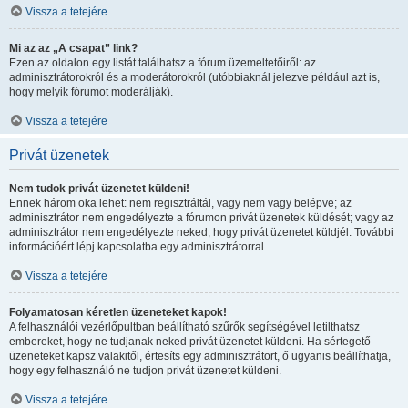
Vissza a tetejére
Mi az az „A csapat” link?
Ezen az oldalon egy listát találhatsz a fórum üzemeltetőiről: az
adminisztrátorokról és a moderátorokról (utóbbiaknál jelezve például azt is,
hogy melyik fórumot moderálják).
Vissza a tetejére
Privát üzenetek
Nem tudok privát üzenetet küldeni!
Ennek három oka lehet: nem regisztráltál, vagy nem vagy belépve; az
adminisztrátor nem engedélyezte a fórumon privát üzenetek küldését; vagy az
adminisztrátor nem engedélyezte neked, hogy privát üzenetet küldjél. További
információért lépj kapcsolatba egy adminisztrátorral.
Vissza a tetejére
Folyamatosan kéretlen üzeneteket kapok!
A felhasználói vezérlőpultban beállítható szűrők segítségével letilthatsz
embereket, hogy ne tudjanak neked privát üzenetet küldeni. Ha sértegető
üzeneteket kapsz valakitől, értesíts egy adminisztrátort, ő ugyanis beállíthatja,
hogy egy felhasználó ne tudjon privát üzenetet küldeni.
Vissza a tetejére