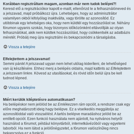
Korábban regisztráltam magam, azonban már nem tudok belépni?!
Keresd elő a regisztrációkor kapott e-mailt, ellenőrizd le a felhasználóneved és
a jelszavad, majd próbálkozz újra. Lehetséges, hogy az adminisztrátor
valamilyen okból kifolyólag inaktiválta, vagy törölte az azonosítód. Ez
utóbbinak egy lehetséges oka, hogy nem küldtél egy hozzászólást se. Néhány
fórumon ugyanis szokás, hogy bizonyos időközönként eltávolítják az olyan
felhasználókat, akik nem küldtek hozzászólást, hogy csökkentsék az adatbázis
méretét. Próbálj meg újra regisztrálni és bekapcsolódni a társalgásba.
Vissza a tetejére
Elfelejtettem a jelszavamat!
Semmi pánik! A jelszavad ugyan nem lehet utólag kideríteni, de lehetőséged
van új készítésére. Ehhez menj a belépés oldalra, majd kattints az
Elfelejtettem
a jelszavam
linkre. Kövesd az utasításokat, és rövid időn belül újra be kell
tudnod lépned.
Vissza a tetejére
Miért kerülök kiléptetésre automatikusan?
Ha belépéskor nem jelölöd be az
Emlékezzen rám
opciót, a rendszer csak egy
előre meghatározott ideig hagy belépve. Ez a viselkedés meggátolja az
azonosítóddal való visszaélést. A tartós belépve maradáshoz jelöld be az
említett opciót. Ezen funkció használata nem ajánlott, ha nyilvános helyről
használod a fórumot, például könyvtárból, internetkávézóból vagy egyetemi
laborból. Ha nem látod a jelölőnégyzetet, a fórumon valószínűleg nincs
bekapcsolva ez a funkció.