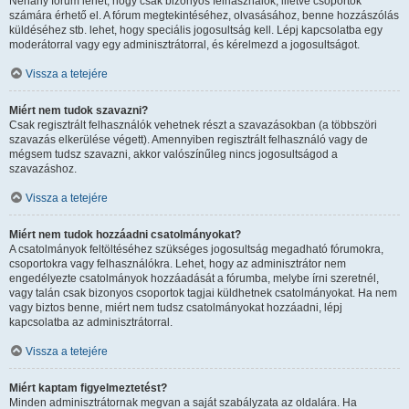
Néhány fórum lehet, hogy csak bizonyos felhasználók, illetve csoportok
számára érhető el. A fórum megtekintéséhez, olvasásához, benne hozzászólás
küldéséhez stb. lehet, hogy speciális jogosultság kell. Lépj kapcsolatba egy
moderátorral vagy egy adminisztrátorral, és kérelmezd a jogosultságot.
Vissza a tetejére
Miért nem tudok szavazni?
Csak regisztrált felhasználók vehetnek részt a szavazásokban (a többszöri
szavazás elkerülése végett). Amennyiben regisztrált felhasználó vagy de
mégsem tudsz szavazni, akkor valószínűleg nincs jogosultságod a
szavazáshoz.
Vissza a tetejére
Miért nem tudok hozzáadni csatolmányokat?
A csatolmányok feltöltéséhez szükséges jogosultság megadható fórumokra,
csoportokra vagy felhasználókra. Lehet, hogy az adminisztrátor nem
engedélyezte csatolmányok hozzáadását a fórumba, melybe írni szeretnél,
vagy talán csak bizonyos csoportok tagjai küldhetnek csatolmányokat. Ha nem
vagy biztos benne, miért nem tudsz csatolmányokat hozzáadni, lépj
kapcsolatba az adminisztrátorral.
Vissza a tetejére
Miért kaptam figyelmeztetést?
Minden adminisztrátornak megvan a saját szabályzata az oldalára. Ha