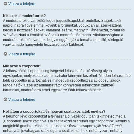
Vissza a tetejére
Kik azok a moderátorok?
A moderátorok olyan különleges jogosultságokkal rendelkező tagok, akik
napról napra figyelemmel követik a fórumokat. Jogukban áll szerkeszteni,
törölni a hozzászólásokat, valamint lezárni, megnyitni, áthelyezni, törölni és
szétválasztani a témákat az általuk moderált fórumban. Általánosságban a
moderátorok azért vannak, hogy meggátolják a témába nem illő, sértegető
vagy támadó hangvételű hozzászólások küldését.
Vissza a tetejére
Mik azok a csoportok?
A felhasználói csoportok segítségével felosztható a közösség olyan
egységekre, melyeket az adminisztrátor könnyen kezelhet. Minden felhasználó
több csoportba is tartozhat, és mindegyik csoporthoz saját jogosultságok
rendelhetők. Ezzel az adminisztrátor könnyedén létrehozhat zártkörű
fórumokat, moderátorrá tehet egyszerre több felhasználót stb.
Vissza a tetejére
Hol látom a csoportokat, és hogyan csatlakozhatok egyhez?
A fórumon lévő csoportokat a felhasználói vezérlőpultban tekintheted meg a
„Csoportok” linkre kattintva. Ha csatlakozni szeretnél egy csoporthoz, kattints a
megfelelő gombra. Mindemellett nem az összes csoport
nyílt hozzáférésű
,
néhánynál jóváhagyás szükséges a csatlakozáshoz, néhány zárt, néhány