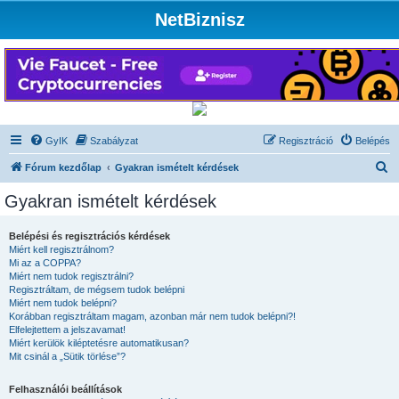
NetBiznisz
GyIK
Szabályzat
Regisztráció
Belépés
K
Fórum kezdőlap
Gyakran ismételt kérdések
e
Gyakran ismételt kérdések
r
e
Belépési és regisztrációs kérdések
Miért kell regisztrálnom?
s
Mi az a COPPA?
é
Miért nem tudok regisztrálni?
Regisztráltam, de mégsem tudok belépni
s
Miért nem tudok belépni?
Korábban regisztráltam magam, azonban már nem tudok belépni?!
Elfelejtettem a jelszavamat!
Miért kerülök kiléptetésre automatikusan?
Mit csinál a „Sütik törlése”?
Felhasználói beállítások