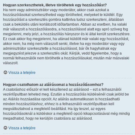
Hogyan szerkeszthetek, illetve törölhetek egy hozzászólást?
Ha nem vagy adminisztrátor vagy moderátor, akkor csak azokat a
hozzászólásokat szerkesztheted vagy törölheted, melyeket te küldtél. Egy
hozzászólást a szerkesztés gombra kattintva tudsz szerkeszteni, általában
csak a beküldés utáni korlátozott időtartamban. Abban az esetben, ha valaki
már válaszolt a hozzászólásodra, a hozzászólásod alatt egy apró szöveg fog
megjelenni, mely jelzi, a hozzászólás hányszor és ki által került szerkesztésre.
Ez csak akkor fog megjelenni, ha utánad küldött már valaki egy hozzászólást,
akkor nem, ha még nem válaszolt senki, illetve ha egy moderátor vagy egy
adminisztrátor szerkesztette a hozzászólásod, bár ők hagyhatnak egy
megjegyzést jelezve a szerkesztés okát. Kérjük, vedd figyelembe, hogy a
normál felhasználók nem törölhetik a hozzászólásukat, miután már másvalaki
válaszolt.
Vissza a tetejére
Hogyan csatolhatom az aláírásomat a hozzászólásomhoz?
A csatoláshoz először el kell készítened az aláírásod – ezt a felhasználói
vezérlőpultban teheted meg. Ezután a hozzászólás küldésénél csak jelöld be
az
Aláírás hozzáadása
opciót. Az aláírás automatikusan is hozzáadható
minden hozzászóláshoz, ehhez is a felhasználói vezérlőpultban kell
megváltoztatnod a megfelelő beállítást. Ha így teszel, az egyes
hozzászólásoknál a küldéskor a megfelelő opció kikapcsolásával még mindig
megadhatod, hogy ne kerüljön csatolásra az aláírásod.
Vissza a tetejére