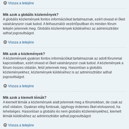
Vissza a tetejére
Mik azok a globális közlemények?
A globális közlemények fontos információkat tartalmaznak, ezért olvasd el őket
valahányszor csak tudod. A felhasználói vezérlőpultban és minden fórum
tetején jelennek meg. Globális közlemények küldéséhez az adminisztrátor
adhat jogosultságot.
Vissza a tetejére
Mik azok a közlemények?
A közlemények gyakran fontos információkat tartalmaznak az adott fórummal
kapcsolatban, ezért olvasd el őket valahányszor csak tudod. A közlemények a
fórum összes oldalán, felül jelennek meg. Hasonlóan a globális
közleményekhez, közlemények küldéséhez is az adminisztrátor adhat
jogosultságot.
Vissza a tetejére
Mik azok a kiemelt témák?
A kiemelt témák a közlemények alatt jelennek meg a fórumokban, de csak az
első oldalon. Gyakran elég fontosak, úgyhogy érdemes őket elolvasnod, ha
lehetséges. Hasonlóan a globális és nem globális közleményekhez, kiemelt
témák küldéséhez az adminisztrátor adhat jogosultságot.
Vissza a tetejére