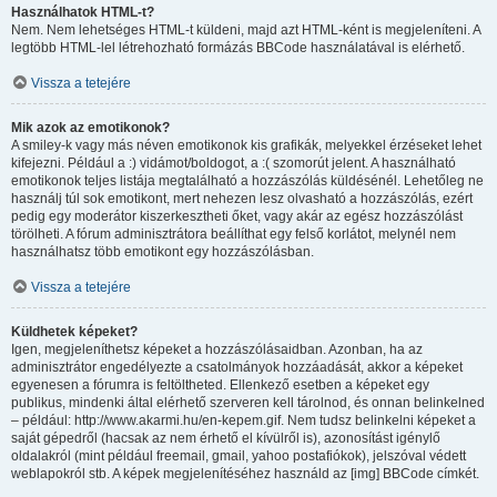
Használhatok HTML-t?
Nem. Nem lehetséges HTML-t küldeni, majd azt HTML-ként is megjeleníteni. A
legtöbb HTML-lel létrehozható formázás BBCode használatával is elérhető.
Vissza a tetejére
Mik azok az emotikonok?
A smiley-k vagy más néven emotikonok kis grafikák, melyekkel érzéseket lehet
kifejezni. Például a :) vidámot/boldogot, a :( szomorút jelent. A használható
emotikonok teljes listája megtalálható a hozzászólás küldésénél. Lehetőleg ne
használj túl sok emotikont, mert nehezen lesz olvasható a hozzászólás, ezért
pedig egy moderátor kiszerkesztheti őket, vagy akár az egész hozzászólást
törölheti. A fórum adminisztrátora beállíthat egy felső korlátot, melynél nem
használhatsz több emotikont egy hozzászólásban.
Vissza a tetejére
Küldhetek képeket?
Igen, megjeleníthetsz képeket a hozzászólásaidban. Azonban, ha az
adminisztrátor engedélyezte a csatolmányok hozzáadását, akkor a képeket
egyenesen a fórumra is feltöltheted. Ellenkező esetben a képeket egy
publikus, mindenki által elérhető szerveren kell tárolnod, és onnan belinkelned
– például: http://www.akarmi.hu/en-kepem.gif. Nem tudsz belinkelni képeket a
saját gépedről (hacsak az nem érhető el kívülről is), azonosítást igénylő
oldalakról (mint például freemail, gmail, yahoo postafiókok), jelszóval védett
weblapokról stb. A képek megjelenítéséhez használd az [img] BBCode címkét.