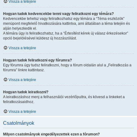
Vissza a tetejére
Hogyan tudok kedvencekbe tenni vagy feliratkozni egy témára?
Kedvencekbe tehetsz vagy feliratkozhatsz egy témára a “Téma eszközök”
menüpont megfelelő hivatkozására kattintva, ami általában a téma tetején és
alján helyezkedik el.
A témára úgy is feliratkozhatsz, ha a “Értesítést kérek új válasz érkezésekor”
opció bejelölésével küldesz új hozzászólást.
Vissza a tetejére
Hogyan tudok feliratkozni egy fórumra?
Egy fórumra úgy tudsz feliratkozni, hogy a fórum oldalán alul a „Feliratkozás a
fórumra” linkre kattintasz.
Vissza a tetejére
Hogyan tudok leiratkozni?
A leiratkozáshoz menj a felhasználói vezérlőpultra, és kövesd a linkeket a
feliratkozásaidhoz.
Vissza a tetejére
Csatolmányok
Milyen csatolmányok engedélyezettek ezen a fórumon?