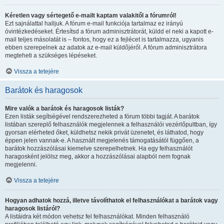
Kéretlen vagy sértegető e-mailt kaptam valakitől a fórumról!
Ezt sajnálattal halljuk. A fórum e-mail funkciója tartalmaz ez irányú
óvintézkedéseket. Értesítsd a fórum adminisztrátorát, küldd el neki a kapott e-
mail teljes másolatát is – fontos, hogy ez a fejlécet is tartalmazza, ugyanis
ebben szerepelnek az adatok az e-mail küldőjéről. A fórum adminisztrátora
megteheti a szükséges lépéseket.
Vissza a tetejére
Barátok és haragosok
Mire valók a barátok és haragosok listák?
Ezen listák segítségével rendszerezheted a fórum többi tagját. A barátok
listában szereplő felhasználók megjelennek a felhasználói vezérlőpultban, így
gyorsan elérheted őket, küldhetsz nekik privát üzenetet, és láthatod, hogy
éppen jelen vannak-e. A használt megjelenés támogatásától függően, a
barátok hozzászólásai kiemelve szerepelhetnek. Ha egy felhasználót
haragosként jelölsz meg, akkor a hozzászólásai alapból nem fognak
megjelenni.
Vissza a tetejére
Hogyan adhatok hozzá, illetve távolíthatok el felhasználókat a barátok vagy
haragosok listáról?
A listáidra két módon vehetsz fel felhasználókat. Minden felhasználó