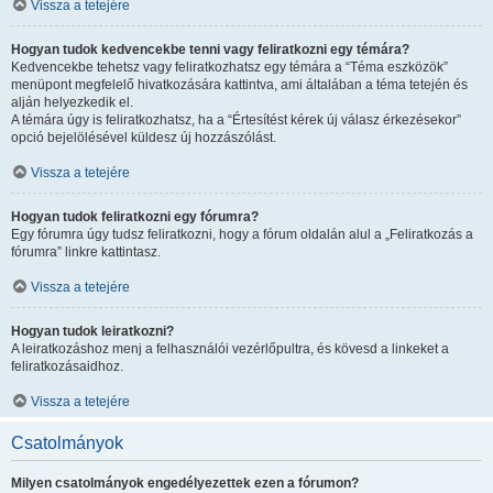
Vissza a tetejére
Hogyan tudok kedvencekbe tenni vagy feliratkozni egy témára?
Kedvencekbe tehetsz vagy feliratkozhatsz egy témára a “Téma eszközök”
menüpont megfelelő hivatkozására kattintva, ami általában a téma tetején és
alján helyezkedik el.
A témára úgy is feliratkozhatsz, ha a “Értesítést kérek új válasz érkezésekor”
opció bejelölésével küldesz új hozzászólást.
Vissza a tetejére
Hogyan tudok feliratkozni egy fórumra?
Egy fórumra úgy tudsz feliratkozni, hogy a fórum oldalán alul a „Feliratkozás a
fórumra” linkre kattintasz.
Vissza a tetejére
Hogyan tudok leiratkozni?
A leiratkozáshoz menj a felhasználói vezérlőpultra, és kövesd a linkeket a
feliratkozásaidhoz.
Vissza a tetejére
Csatolmányok
Milyen csatolmányok engedélyezettek ezen a fórumon?