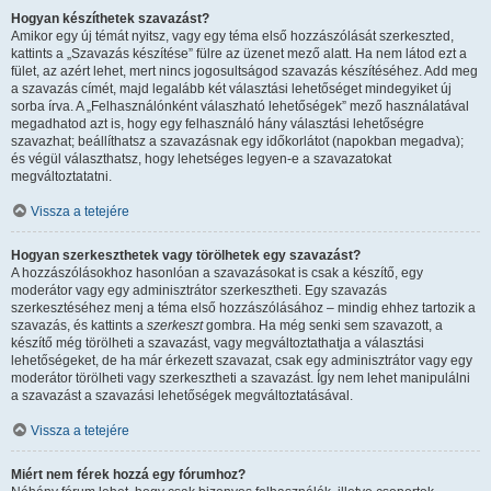
Hogyan készíthetek szavazást?
Amikor egy új témát nyitsz, vagy egy téma első hozzászólását szerkeszted,
kattints a „Szavazás készítése” fülre az üzenet mező alatt. Ha nem látod ezt a
fület, az azért lehet, mert nincs jogosultságod szavazás készítéséhez. Add meg
a szavazás címét, majd legalább két választási lehetőséget mindegyiket új
sorba írva. A „Felhasználónként válaszható lehetőségek” mező használatával
megadhatod azt is, hogy egy felhasználó hány választási lehetőségre
szavazhat; beállíthatsz a szavazásnak egy időkorlátot (napokban megadva);
és végül választhatsz, hogy lehetséges legyen-e a szavazatokat
megváltoztatatni.
Vissza a tetejére
Hogyan szerkeszthetek vagy törölhetek egy szavazást?
A hozzászólásokhoz hasonlóan a szavazásokat is csak a készítő, egy
moderátor vagy egy adminisztrátor szerkesztheti. Egy szavazás
szerkesztéséhez menj a téma első hozzászólásához – mindig ehhez tartozik a
szavazás, és kattints a
szerkeszt
gombra. Ha még senki sem szavazott, a
készítő még törölheti a szavazást, vagy megváltoztathatja a választási
lehetőségeket, de ha már érkezett szavazat, csak egy adminisztrátor vagy egy
moderátor törölheti vagy szerkesztheti a szavazást. Így nem lehet manipulálni
a szavazást a szavazási lehetőségek megváltoztatásával.
Vissza a tetejére
Miért nem férek hozzá egy fórumhoz?