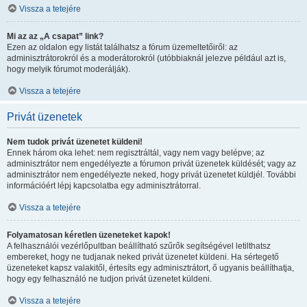
Vissza a tetejére
Mi az az „A csapat” link?
Ezen az oldalon egy listát találhatsz a fórum üzemeltetőiről: az
adminisztrátorokról és a moderátorokról (utóbbiaknál jelezve például azt is,
hogy melyik fórumot moderálják).
Vissza a tetejére
Privát üzenetek
Nem tudok privát üzenetet küldeni!
Ennek három oka lehet: nem regisztráltál, vagy nem vagy belépve; az
adminisztrátor nem engedélyezte a fórumon privát üzenetek küldését; vagy az
adminisztrátor nem engedélyezte neked, hogy privát üzenetet küldjél. További
információért lépj kapcsolatba egy adminisztrátorral.
Vissza a tetejére
Folyamatosan kéretlen üzeneteket kapok!
A felhasználói vezérlőpultban beállítható szűrők segítségével letilthatsz
embereket, hogy ne tudjanak neked privát üzenetet küldeni. Ha sértegető
üzeneteket kapsz valakitől, értesíts egy adminisztrátort, ő ugyanis beállíthatja,
hogy egy felhasználó ne tudjon privát üzenetet küldeni.
Vissza a tetejére