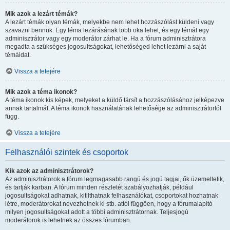
Mik azok a lezárt témák?
A lezárt témák olyan témák, melyekbe nem lehet hozzászólást küldeni vagy
szavazni bennük. Egy téma lezárásának több oka lehet, és egy témát egy
adminisztrátor vagy egy moderátor zárhat le. Ha a fórum adminisztrátora
megadta a szükséges jogosultságokat, lehetőséged lehet lezárni a saját
témáidat.
Vissza a tetejére
Mik azok a téma ikonok?
A téma ikonok kis képek, melyeket a küldő társít a hozzászólásához jelképezve
annak tartalmát. A téma ikonok használatának lehetősége az adminisztrátortól
függ.
Vissza a tetejére
Felhasználói szintek és csoportok
Kik azok az adminisztrátorok?
Az adminisztrátorok a fórum legmagasabb rangú és jogú tagjai, ők üzemeltetik,
és tartják karban. A fórum minden részletét szabályozhatják, például
jogosultságokat adhatnak, kitilthatnak felhasználókat, csoportokat hozhatnak
létre, moderátorokat nevezhetnek ki stb. attól függően, hogy a fórumalapító
milyen jogosultságokat adott a többi adminisztrátornak. Teljesjogú
moderátorok is lehetnek az összes fórumban.