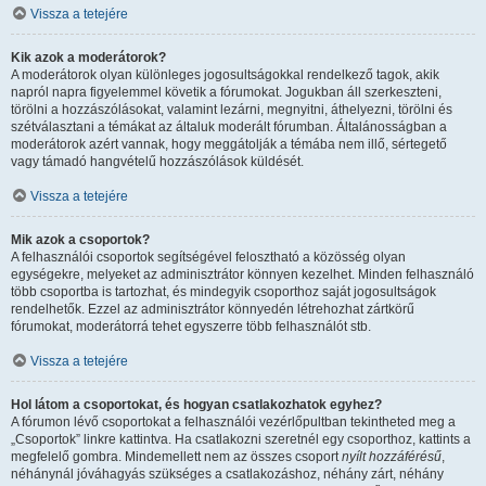
Vissza a tetejére
Kik azok a moderátorok?
A moderátorok olyan különleges jogosultságokkal rendelkező tagok, akik
napról napra figyelemmel követik a fórumokat. Jogukban áll szerkeszteni,
törölni a hozzászólásokat, valamint lezárni, megnyitni, áthelyezni, törölni és
szétválasztani a témákat az általuk moderált fórumban. Általánosságban a
moderátorok azért vannak, hogy meggátolják a témába nem illő, sértegető
vagy támadó hangvételű hozzászólások küldését.
Vissza a tetejére
Mik azok a csoportok?
A felhasználói csoportok segítségével felosztható a közösség olyan
egységekre, melyeket az adminisztrátor könnyen kezelhet. Minden felhasználó
több csoportba is tartozhat, és mindegyik csoporthoz saját jogosultságok
rendelhetők. Ezzel az adminisztrátor könnyedén létrehozhat zártkörű
fórumokat, moderátorrá tehet egyszerre több felhasználót stb.
Vissza a tetejére
Hol látom a csoportokat, és hogyan csatlakozhatok egyhez?
A fórumon lévő csoportokat a felhasználói vezérlőpultban tekintheted meg a
„Csoportok” linkre kattintva. Ha csatlakozni szeretnél egy csoporthoz, kattints a
megfelelő gombra. Mindemellett nem az összes csoport
nyílt hozzáférésű
,
néhánynál jóváhagyás szükséges a csatlakozáshoz, néhány zárt, néhány