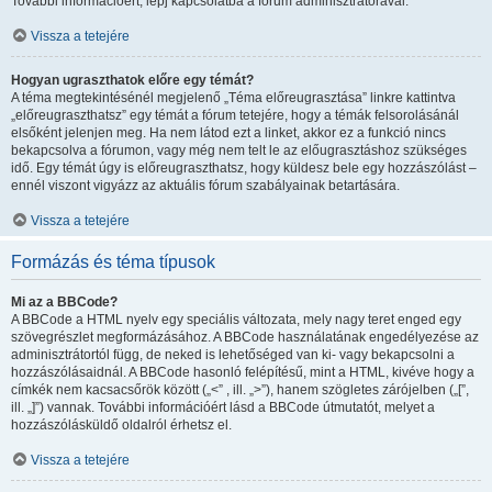
További információért, lépj kapcsolatba a fórum adminisztrátorával.
Vissza a tetejére
Hogyan ugraszthatok előre egy témát?
A téma megtekintésénél megjelenő „Téma előreugrasztása” linkre kattintva
„előreugraszthatsz” egy témát a fórum tetejére, hogy a témák felsorolásánál
elsőként jelenjen meg. Ha nem látod ezt a linket, akkor ez a funkció nincs
bekapcsolva a fórumon, vagy még nem telt le az előugrasztáshoz szükséges
idő. Egy témát úgy is előreugraszthatsz, hogy küldesz bele egy hozzászólást –
ennél viszont vigyázz az aktuális fórum szabályainak betartására.
Vissza a tetejére
Formázás és téma típusok
Mi az a BBCode?
A BBCode a HTML nyelv egy speciális változata, mely nagy teret enged egy
szövegrészlet megformázásához. A BBCode használatának engedélyezése az
adminisztrátortól függ, de neked is lehetőséged van ki- vagy bekapcsolni a
hozzászólásaidnál. A BBCode hasonló felépítésű, mint a HTML, kivéve hogy a
címkék nem kacsacsőrök között („<” , ill. „>”), hanem szögletes zárójelben („[”,
ill. „]”) vannak. További információért lásd a BBCode útmutatót, melyet a
hozzászólásküldő oldalról érhetsz el.
Vissza a tetejére