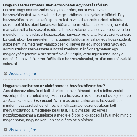
Hogyan szerkeszthetek, illetve törölhetek egy hozzászólást?
Ha nem vagy adminisztrátor vagy moderátor, akkor csak azokat a
hozzászólásokat szerkesztheted vagy törölheted, melyeket te küldtél. Egy
hozzászólást a szerkesztés gombra kattintva tudsz szerkeszteni, általában
csak a beküldés utáni korlátozott időtartamban. Abban az esetben, ha valaki
már válaszolt a hozzászólásodra, a hozzászólásod alatt egy apró szöveg fog
megjelenni, mely jelzi, a hozzászólás hányszor és ki által került szerkesztésre.
Ez csak akkor fog megjelenni, ha utánad küldött már valaki egy hozzászólást,
akkor nem, ha még nem válaszolt senki, illetve ha egy moderátor vagy egy
adminisztrátor szerkesztette a hozzászólásod, bár ők hagyhatnak egy
megjegyzést jelezve a szerkesztés okát. Kérjük, vedd figyelembe, hogy a
normál felhasználók nem törölhetik a hozzászólásukat, miután már másvalaki
válaszolt.
Vissza a tetejére
Hogyan csatolhatom az aláírásomat a hozzászólásomhoz?
A csatoláshoz először el kell készítened az aláírásod – ezt a felhasználói
vezérlőpultban teheted meg. Ezután a hozzászólás küldésénél csak jelöld be
az
Aláírás hozzáadása
opciót. Az aláírás automatikusan is hozzáadható
minden hozzászóláshoz, ehhez is a felhasználói vezérlőpultban kell
megváltoztatnod a megfelelő beállítást. Ha így teszel, az egyes
hozzászólásoknál a küldéskor a megfelelő opció kikapcsolásával még mindig
megadhatod, hogy ne kerüljön csatolásra az aláírásod.
Vissza a tetejére