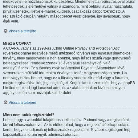
megköveteli-e hozzászólások küldéséhez. Mindemellett a regisztrációval plusz
lehetőségek is elérhetővé válnak a számodra, mint például avatar használata,
privát üzenetek, illetve e-mailek küldése, csatlakozás csoportokhoz stb. A
regisztráció csupán néhány másodpercet vesz igénybe, így javasoljuk, hogy
éljél vele.
Vissza a tetejére
Mi az a COPPA?
A COPPA, vagyis az 1998-as „Child Online Privacy and Protection Act”
(gyerekek online adatvédelméről intézkedő törvény) egy egyesült államokbeli
törvény, mely megköveteli a honlapoktól, hogy írásos szülői vagy gondviselői
beleegyezéssel rendelkezzenek 13 éven aluli személyektől való
adatgyűjtéshez. Ez a törvény csak az Amerikai Egyesült Államokban lévő
szervereken működő fórumokra érvényes, tehát Magyarországon nem. Ha
nem vagy biztos benne, hogy ez a törvény vonatkozik-e rád vagy a fórumra,
melyre regisztrálsz, kérj jogi segítséget. Kérjük, tartsd szem előtt, hogy a phpBB
Limited nem tud jogi tanácsot adni, és az alább leírtakon kívül semmilyen
aggály esetén sem hozzájuk kell fordulni.
Vissza a tetejére
Miért nem tudok regisztrálni?
Lehet, hogy a weboldal tulajdonosa letiltotta az IP-címed vagy a regisztrálni
kívánt felhasználónevet. Az is előfordulhat, hogy a regisztráció kikapcsolásra
került, hogy ne tudjanak új felhasználók regisztrálni. További segítségért lépj
kapcsolatba a fórum egyik adminisztrátorával.