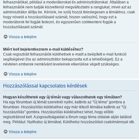
felhasználókat, például a moderátorokat és adminisztrátorokat. Általában a
felhasználók nem tudják közvetlenül megváltoztatni a rangjukat, mivel azt az
adminisztrátor állítja be. Kérünk, ne szólj hozzá feleslegesen a témákhoz, csak
hogy növeld a hozzászólásaid számát, hiszen valószínű, hogy ezt a
moderátorok fel fogják fedezni, és egyszerűen csökkenteni fogják a
hozzászólásaid számát.
Vissza a tetejére
Miért kell bejelentkeznem e-mail küldéséhez?
Csak regisztrált felhasználók küldhetnek e-mailt a beépített e-mail funkció
segítségével (ha az adminisztrátor bekapcsolta ezt a lehetőséget). Ez a
névtelen emberek nemkívánt leveleinek elkerülése végett szükséges.
Vissza a tetejére
Hozzászólással kapcsolatos kérdések
Hogyan készíthetek egy új témát vagy válaszolhatok egy témában?
Ha egy fórumban új témát szeretnél nyitni, kattints az "Új téma" gombra a
fórumban. Hozzászólás küldéséhez egy már létező témába kattints az "Új
hozzászólás" gombra. Hozzászólás küldéséhez lehet, hogy előbb
regisztrálnod kell. A jogosultságaidat a fórum vagy téma oldalak alján találod
meg. Például: Nyithatsz új témákat, Küldhetsz hozzászólást csatolmánnyal stb.
Vissza a tetejére