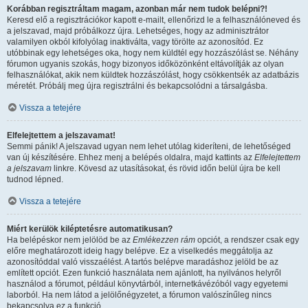
Korábban regisztráltam magam, azonban már nem tudok belépni?!
Keresd elő a regisztrációkor kapott e-mailt, ellenőrizd le a felhasználóneved és
a jelszavad, majd próbálkozz újra. Lehetséges, hogy az adminisztrátor
valamilyen okból kifolyólag inaktiválta, vagy törölte az azonosítód. Ez
utóbbinak egy lehetséges oka, hogy nem küldtél egy hozzászólást se. Néhány
fórumon ugyanis szokás, hogy bizonyos időközönként eltávolítják az olyan
felhasználókat, akik nem küldtek hozzászólást, hogy csökkentsék az adatbázis
méretét. Próbálj meg újra regisztrálni és bekapcsolódni a társalgásba.
Vissza a tetejére
Elfelejtettem a jelszavamat!
Semmi pánik! A jelszavad ugyan nem lehet utólag kideríteni, de lehetőséged
van új készítésére. Ehhez menj a belépés oldalra, majd kattints az
Elfelejtettem
a jelszavam
linkre. Kövesd az utasításokat, és rövid időn belül újra be kell
tudnod lépned.
Vissza a tetejére
Miért kerülök kiléptetésre automatikusan?
Ha belépéskor nem jelölöd be az
Emlékezzen rám
opciót, a rendszer csak egy
előre meghatározott ideig hagy belépve. Ez a viselkedés meggátolja az
azonosítóddal való visszaélést. A tartós belépve maradáshoz jelöld be az
említett opciót. Ezen funkció használata nem ajánlott, ha nyilvános helyről
használod a fórumot, például könyvtárból, internetkávézóból vagy egyetemi
laborból. Ha nem látod a jelölőnégyzetet, a fórumon valószínűleg nincs
bekapcsolva ez a funkció.