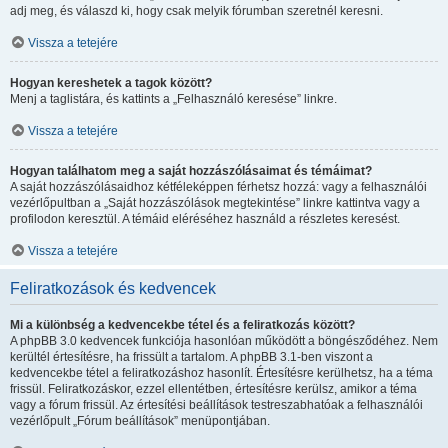
adj meg, és válaszd ki, hogy csak melyik fórumban szeretnél keresni.
Vissza a tetejére
Hogyan kereshetek a tagok között?
Menj a taglistára, és kattints a „Felhasználó keresése” linkre.
Vissza a tetejére
Hogyan találhatom meg a saját hozzászólásaimat és témáimat?
A saját hozzászólásaidhoz kétféleképpen férhetsz hozzá: vagy a felhasználói
vezérlőpultban a „Saját hozzászólások megtekintése” linkre kattintva vagy a
profilodon keresztül. A témáid eléréséhez használd a részletes keresést.
Vissza a tetejére
Feliratkozások és kedvencek
Mi a különbség a kedvencekbe tétel és a feliratkozás között?
A phpBB 3.0 kedvencek funkciója hasonlóan működött a böngésződéhez. Nem
kerültél értesítésre, ha frissült a tartalom. A phpBB 3.1-ben viszont a
kedvencekbe tétel a feliratkozáshoz hasonlít. Értesítésre kerülhetsz, ha a téma
frissül. Feliratkozáskor, ezzel ellentétben, értesítésre kerülsz, amikor a téma
vagy a fórum frissül. Az értesítési beállítások testreszabhatóak a felhasználói
vezérlőpult „Fórum beállítások” menüpontjában.