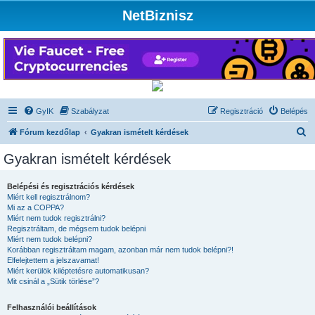
NetBiznisz
GyIK
Szabályzat
Regisztráció
Belépés
K
Fórum kezdőlap
Gyakran ismételt kérdések
e
Gyakran ismételt kérdések
r
e
Belépési és regisztrációs kérdések
Miért kell regisztrálnom?
s
Mi az a COPPA?
é
Miért nem tudok regisztrálni?
Regisztráltam, de mégsem tudok belépni
s
Miért nem tudok belépni?
Korábban regisztráltam magam, azonban már nem tudok belépni?!
Elfelejtettem a jelszavamat!
Miért kerülök kiléptetésre automatikusan?
Mit csinál a „Sütik törlése”?
Felhasználói beállítások