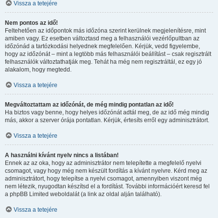
Vissza a tetejére
Nem pontos az idő!
Feltehetően az időpontok más időzóna szerint kerülnek megjelenítésre, mint
amiben vagy. Ez esetben változtasd meg a felhasználói vezérlőpultban az
időzónád a tartózkodási helyednek megfelelően. Kérjük, vedd figyelembe,
hogy az időzónát – mint a legtöbb más felhasználói beállítást – csak regisztrált
felhasználók változtathatják meg. Tehát ha még nem regisztráltál, ez egy jó
alakalom, hogy megtedd.
Vissza a tetejére
Megváltoztattam az időzónát, de még mindig pontatlan az idő!
Ha biztos vagy benne, hogy helyes időzónát adtál meg, de az idő még mindig
más, akkor a szerver órája pontatlan. Kérjük, értesíts erről egy adminisztrátort.
Vissza a tetejére
A használni kívánt nyelv nincs a listában!
Ennek az az oka, hogy az adminisztrátor nem telepítette a megfelelő nyelvi
csomagot, vagy hogy még nem készült fordítás a kívánt nyelvre. Kérd meg az
adminisztrátort, hogy telepítse a nyelvi csomagot, amennyiben viszont még
nem létezik, nyugodtan készítsd el a fordítást. További információért keresd fel
a phpBB Limited weboldalát (a link az oldal alján található).
Vissza a tetejére