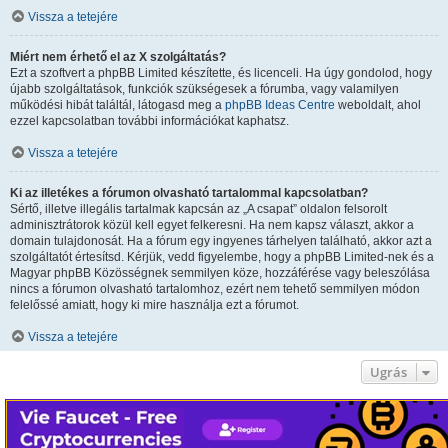
Vissza a tetejére
Miért nem érhető el az X szolgáltatás?
Ezt a szoftvert a phpBB Limited készítette, és licenceli. Ha úgy gondolod, hogy
újabb szolgáltatások, funkciók szükségesek a fórumba, vagy valamilyen
működési hibát találtál, látogasd meg a
phpBB Ideas Centre
weboldalt, ahol
ezzel kapcsolatban további információkat kaphatsz.
Vissza a tetejére
Ki az illetékes a fórumon olvasható tartalommal kapcsolatban?
Sértő, illetve illegális tartalmak kapcsán az „A csapat” oldalon felsorolt
adminisztrátorok közül kell egyet felkeresni. Ha nem kapsz választ, akkor a
domain tulajdonosát. Ha a fórum egy ingyenes tárhelyen található, akkor azt a
szolgáltatót értesítsd. Kérjük, vedd figyelembe, hogy a phpBB Limited-nek és a
Magyar phpBB Közösségnek semmilyen köze, hozzáférése vagy beleszólása
nincs a fórumon olvasható tartalomhoz, ezért nem tehető semmilyen módon
felelőssé amiatt, hogy ki mire használja ezt a fórumot.
Vissza a tetejére
Ugrás