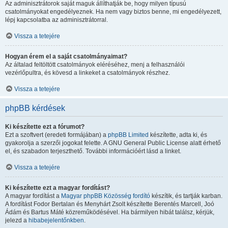
Az adminisztrátorok saját maguk állíthatják be, hogy milyen típusú
csatolmányokat engedélyeznek. Ha nem vagy biztos benne, mi engedélyezett,
lépj kapcsolatba az adminisztrátorral.
Vissza a tetejére
Hogyan érem el a saját csatolmányaimat?
Az általad feltöltött csatolmányok eléréséhez, menj a felhasználói
vezérlőpultra, és kövesd a linkeket a csatolmányok részhez.
Vissza a tetejére
phpBB kérdések
Ki készítette ezt a fórumot?
Ezt a szoftvert (eredeti formájában) a
phpBB Limited
készítette, adta ki, és
gyakorolja a szerzői jogokat felette. A GNU General Public License alatt érhető
el, és szabadon terjeszthető. További információért lásd a linket.
Vissza a tetejére
Ki készítette ezt a magyar fordítást?
A magyar fordítást a
Magyar phpBB Közösség
fordító
készítik, és tartják karban.
A fordítást Fodor Bertalan és Menyhárt Zsolt készítette Berentés Marcell, Joó
Ádám és Bartus Máté közreműködésével. Ha bármilyen hibát találsz, kérjük,
jelezd a
hibabejelentőnkben
.