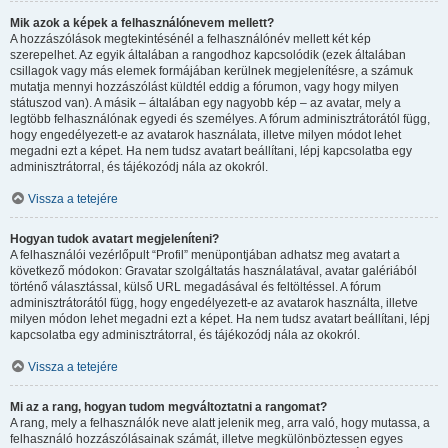
Mik azok a képek a felhasználónevem mellett?
A hozzászólások megtekintésénél a felhasználónév mellett két kép
szerepelhet. Az egyik általában a rangodhoz kapcsolódik (ezek általában
csillagok vagy más elemek formájában kerülnek megjelenítésre, a számuk
mutatja mennyi hozzászólást küldtél eddig a fórumon, vagy hogy milyen
státuszod van). A másik – általában egy nagyobb kép – az avatar, mely a
legtöbb felhasználónak egyedi és személyes. A fórum adminisztrátorától függ,
hogy engedélyezett-e az avatarok használata, illetve milyen módot lehet
megadni ezt a képet. Ha nem tudsz avatart beállítani, lépj kapcsolatba egy
adminisztrátorral, és tájékozódj nála az okokról.
Vissza a tetejére
Hogyan tudok avatart megjeleníteni?
A felhasználói vezérlőpult “Profil” menüpontjában adhatsz meg avatart a
következő módokon: Gravatar szolgáltatás használatával, avatar galériából
történő választással, külső URL megadásával és feltöltéssel. A fórum
adminisztrátorától függ, hogy engedélyezett-e az avatarok használta, illetve
milyen módon lehet megadni ezt a képet. Ha nem tudsz avatart beállítani, lépj
kapcsolatba egy adminisztrátorral, és tájékozódj nála az okokról.
Vissza a tetejére
Mi az a rang, hogyan tudom megváltoztatni a rangomat?
A rang, mely a felhasználók neve alatt jelenik meg, arra való, hogy mutassa, a
felhasználó hozzászólásainak számát, illetve megkülönböztessen egyes