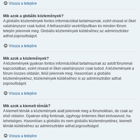
Vissza a tetejére
Mik azok a globális közlemények?
A globális közlemények fontos információkat tartalmaznak, ezért olvasd el őket
valahányszor csak tudod. A felhasználói vezérlőpultban és minden fórum
tetején jelennek meg. Globális közlemények küldéséhez az adminisztrátor
adhat jogosultságot.
Vissza a tetejére
Mik azok a közlemények?
A közlemények gyakran fontos információkat tartalmaznak az adott fórummal
kapcsolatban, ezért olvasd el őket valahányszor csak tudod. A közlemények a
fórum összes oldalán, felül jelennek meg. Hasonlóan a globális
közleményekhez, közlemények küldéséhez is az adminisztrátor adhat
jogosultságot.
Vissza a tetejére
Mik azok a kiemelt témák?
A kiemelt témák a közlemények alatt jelennek meg a fórumokban, de csak az
első oldalon. Gyakran elég fontosak, úgyhogy érdemes őket elolvasnod, ha
lehetséges. Hasonlóan a globális és nem globális közleményekhez, kiemelt
témák küldéséhez az adminisztrátor adhat jogosultságot.
Vissza a tetejére