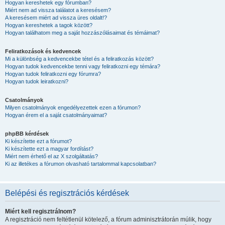
Hogyan kereshetek egy fórumban?
Miért nem ad vissza találatot a keresésem?
A keresésem miért ad vissza üres oldalt!?
Hogyan kereshetek a tagok között?
Hogyan találhatom meg a saját hozzászólásaimat és témáimat?
Feliratkozások és kedvencek
Mi a különbség a kedvencekbe tétel és a feliratkozás között?
Hogyan tudok kedvencekbe tenni vagy feliratkozni egy témára?
Hogyan tudok feliratkozni egy fórumra?
Hogyan tudok leiratkozni?
Csatolmányok
Milyen csatolmányok engedélyezettek ezen a fórumon?
Hogyan érem el a saját csatolmányaimat?
phpBB kérdések
Ki készítette ezt a fórumot?
Ki készítette ezt a magyar fordítást?
Miért nem érhető el az X szolgáltatás?
Ki az illetékes a fórumon olvasható tartalommal kapcsolatban?
Belépési és regisztrációs kérdések
Miért kell regisztrálnom?
A regisztráció nem feltétlenül kötelező, a fórum adminisztrátorán múlik, hogy