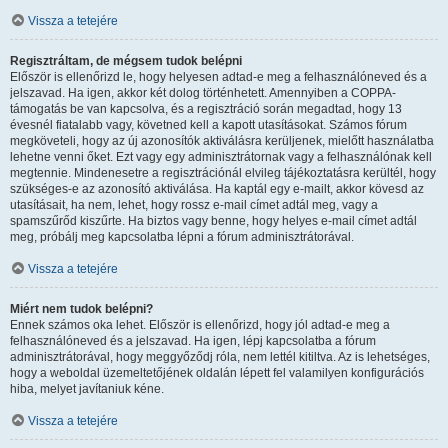
Vissza a tetejére
Regisztráltam, de mégsem tudok belépni
Először is ellenőrizd le, hogy helyesen adtad-e meg a felhasználóneved és a
jelszavad. Ha igen, akkor két dolog történhetett. Amennyiben a COPPA-
támogatás be van kapcsolva, és a regisztráció során megadtad, hogy 13
évesnél fiatalabb vagy, követned kell a kapott utasításokat. Számos fórum
megköveteli, hogy az új azonosítók aktiválásra kerüljenek, mielőtt használatba
lehetne venni őket. Ezt vagy egy adminisztrátornak vagy a felhasználónak kell
megtennie. Mindenesetre a regisztrációnál elvileg tájékoztatásra kerültél, hogy
szükséges-e az azonosító aktiválása. Ha kaptál egy e-mailt, akkor kövesd az
utasításait, ha nem, lehet, hogy rossz e-mail címet adtál meg, vagy a
spamszűrőd kiszűrte. Ha biztos vagy benne, hogy helyes e-mail címet adtál
meg, próbálj meg kapcsolatba lépni a fórum adminisztrátorával.
Vissza a tetejére
Miért nem tudok belépni?
Ennek számos oka lehet. Először is ellenőrizd, hogy jól adtad-e meg a
felhasználóneved és a jelszavad. Ha igen, lépj kapcsolatba a fórum
adminisztrátorával, hogy meggyőződj róla, nem lettél kitiltva. Az is lehetséges,
hogy a weboldal üzemeltetőjének oldalán lépett fel valamilyen konfigurációs
hiba, melyet javítaniuk kéne.
Vissza a tetejére