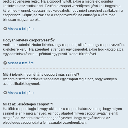
pedig egyenesen rejtett. Ha a csoport nyitott, akkor a megfelelő gombra
kattintva tudsz csatlakozni. Ezután a csoport vezetőjének jóvá kell hagynia a
kérelmed – ennek kapcsán megkérdezheti, hogy miért szeretnél csatlakozni a
csoporthoz. Kérjük, ne zaklasd a csoportvezetőt, ha elutasítja a kérelmed,
biztosan megvan az oka.
Vissza a tetejére
Hogyan lehetek csoportvezető?
Amikor az adminisztrátor létrehoz egy csoportot, általában egy csoportvezető is
kijelölésre kerül. Ha szeretnél létrehozni egy csoportot, akkor lépj kapcsolatba
egy adminisztrátorral – például egy privát üzenet küldésével.
Vissza a tetejére
Miért jelenik meg néhány csoport más színnel?
Az adminisztrátor színeket rendelhet egy csoport tagjaihoz, hogy könnyen
azonosíthatók legyenek.
Vissza a tetejére
Mi az az „elsődleges csoport”?
Ha több csoport tagja is vagy, akkor ez a csoport határozza meg, hogy milyen
színnel jelenik meg a neved, és hogy alapból milyen csoport avatar jelenik
meg nálad. Az adminisztrátor engedélyezheti, hogy megváltoztasd az
elsődleges csoportodat a felhasználói vezérlőpultban.