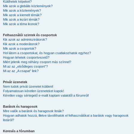
Küldhetek képeket?
Mik azok a globális közlemények?
Mik azok a közlemények?
Mik azok a kiemelt témák?
Mik azok a lezárt témák?
Mik azok a téma ikonok?
Felhasználói szintek és csoportok
Kik azok az adminisztrátorok?
Kik azok a moderátorok?
Mik azok a csoportok?
Hol látom a csoportokat, és hogyan csatlakozhatok egyhez?
Hogyan lehetek csoportvezető?
Miért jelenik meg néhány csoport más színnel?
Mi az az „elsődleges csoport”?
Mi az az „A csapat” link?
Privát üzenetek
Nem tudok privát üzenetet küldeni!
Folyamatosan kéretlen üzeneteket kapok!
Kéretlen vagy sértegető e-mailt kaptam valakitől a fórumról!
Barátok és haragosok
Mire valók a barátok és haragosok listák?
Hogyan adhatok hozzá, illetve távolíthatok el felhasználókat a barátok vagy haragosok
listáról?
Keresés a fórumban