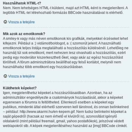
Használhatok HTML-t?
Nem. Nem lehetséges HTML-t küldeni, majd azt HTML-ként is megjeleníteni. A
legtöbb HTML-lel létrehozható formázás BBCode használatával is elérhető.
Vissza a tetejére
Mik azok az emotikonok?
A smiley-k vagy más néven emotikonok kis grafikák, melyekkel érzéseket lehet
kifejezni. Például a :) vidámot/boldogot, a :( szomorút jelent. A használható
emotikonok teljes listája megtalálható a hozzászólás küldésénél. Lehetőleg ne
használj túl sok emotikont, mert nehezen lesz olvasható a hozzászólás, ezért
pedig egy moderátor kiszerkesztheti őket, vagy akár az egész hozzászólást
törölheti. A fórum adminisztrátora beállíthat egy felső korlátot, melynél nem
használhatsz több emotikont egy hozzászólásban.
Vissza a tetejére
Küldhetek képeket?
Igen, megjeleníthetsz képeket a hozzászólásaidban. Azonban, ha az
adminisztrátor engedélyezte a csatolmányok hozzáadását, akkor a képeket
egyenesen a fórumra is feltöltheted. Ellenkező esetben a képeket egy
publikus, mindenki által elérhető szerveren kell tárolnod, és onnan belinkelned
– például: http://www.akarmi.hu/en-kepem.gif. Nem tudsz belinkelni képeket a
saját gépedről (hacsak az nem érhető el kívülről is), azonosítást igénylő
oldalakról (mint például freemail, gmail, yahoo postafiókok), jelszóval védett
weblapokról stb. A képek megjelenítéséhez használd az [img] BBCode címkét.