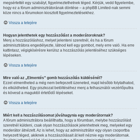
megsértettél egy szabályt, figyelmeztethetnek téged. Kérjük, vedd figyelembe,
hogy ez a fórum adminisztrátorának döntése – a phpBB Limited-nak semmi
köze nincs a fórumokon kiosztott figyelmeztetésekhez.
Vissza a tetejére
Hogyan jelenthetek egy hozzászólást a moderátoroknak?
Menj a hozzászóláshoz, melyet jelenteni szeretnél, és ha a fórum
adminisztrátora engedélyezte, látnod kell egy gombot, mely erre való. Ha erre
kattintasz, végigkísérésre kerülsz a hozzászólás jelentéséhez szükséges
lépéseken.
Vissza a tetejére
Mire való az „Elmentés” gomb hozzászólás küldésénél?
Ezzel elmentheted a még nem befejezett üzeneted, majd később folytathatod,
és elküldheted. Egy piszkozat betöltéséhez menj a felhasználói vezérlőpultra
és kövesd a maguktól értetődő lépéseket.
Vissza a tetejére
Miért kell a hozzászólásomat jóváhagynia egy moderátornak?
A fórum adminisztrátora beállíthatta, hogy a fórumban, melybe hozzászólást
szeretnél küldeni, csak olyan hozzászólások jelenhetnek meg, melyeket egy
moderátor átnézett. Az is lehet, hogy az adminisztrátor egy olyan csoportba
helyezett téged, akiknek a hozzászólásait át kell néznie egy moderátornak.