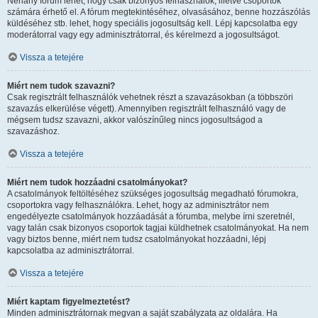
Néhány fórum lehet, hogy csak bizonyos felhasználók, illetve csoportok
számára érhető el. A fórum megtekintéséhez, olvasásához, benne hozzászólás
küldéséhez stb. lehet, hogy speciális jogosultság kell. Lépj kapcsolatba egy
moderátorral vagy egy adminisztrátorral, és kérelmezd a jogosultságot.
Vissza a tetejére
Miért nem tudok szavazni?
Csak regisztrált felhasználók vehetnek részt a szavazásokban (a többszöri
szavazás elkerülése végett). Amennyiben regisztrált felhasználó vagy de
mégsem tudsz szavazni, akkor valószínűleg nincs jogosultságod a
szavazáshoz.
Vissza a tetejére
Miért nem tudok hozzáadni csatolmányokat?
A csatolmányok feltöltéséhez szükséges jogosultság megadható fórumokra,
csoportokra vagy felhasználókra. Lehet, hogy az adminisztrátor nem
engedélyezte csatolmányok hozzáadását a fórumba, melybe írni szeretnél,
vagy talán csak bizonyos csoportok tagjai küldhetnek csatolmányokat. Ha nem
vagy biztos benne, miért nem tudsz csatolmányokat hozzáadni, lépj
kapcsolatba az adminisztrátorral.
Vissza a tetejére
Miért kaptam figyelmeztetést?
Minden adminisztrátornak megvan a saját szabályzata az oldalára. Ha