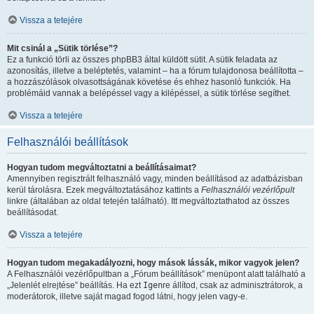
Vissza a tetejére
Mit csinál a „Sütik törlése”?
Ez a funkció törli az összes phpBB3 által küldött sütit. A sütik feladata az
azonosítás, illetve a beléptetés, valamint – ha a fórum tulajdonosa beállította –
a hozzászólások olvasottságának követése és ehhez hasonló funkciók. Ha
problémáid vannak a belépéssel vagy a kilépéssel, a sütik törlése segíthet.
Vissza a tetejére
Felhasználói beállítások
Hogyan tudom megváltoztatni a beállításaimat?
Amennyiben regisztrált felhasználó vagy, minden beállításod az adatbázisban
kerül tárolásra. Ezek megváltoztatásához kattints a
Felhasználói vezérlőpult
linkre (általában az oldal tetején található). Itt megváltoztathatod az összes
beállításodat.
Vissza a tetejére
Hogyan tudom megakadályozni, hogy mások lássák, mikor vagyok jelen?
A Felhasználói vezérlőpultban a „Fórum beállítások” menüpont alatt található a
„Jelenlét elrejtése” beállítás. Ha ezt
Igen
re állítod, csak az adminisztrátorok, a
moderátorok, illetve saját magad fogod látni, hogy jelen vagy-e.