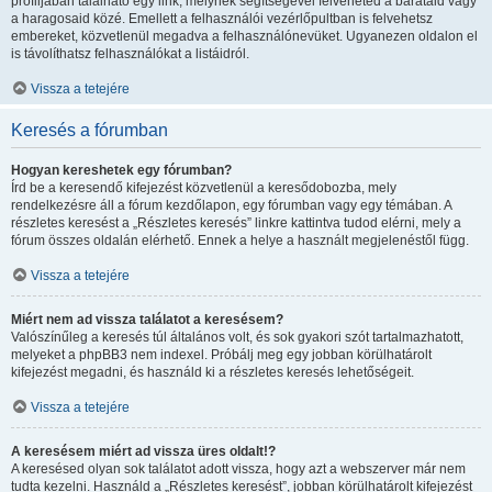
profiljában található egy link, melynek segítségével felveheted a barátaid vagy
a haragosaid közé. Emellett a felhasználói vezérlőpultban is felvehetsz
embereket, közvetlenül megadva a felhasználónevüket. Ugyanezen oldalon el
is távolíthatsz felhasználókat a listáidról.
Vissza a tetejére
Keresés a fórumban
Hogyan kereshetek egy fórumban?
Írd be a keresendő kifejezést közvetlenül a keresődobozba, mely
rendelkezésre áll a fórum kezdőlapon, egy fórumban vagy egy témában. A
részletes keresést a „Részletes keresés” linkre kattintva tudod elérni, mely a
fórum összes oldalán elérhető. Ennek a helye a használt megjelenéstől függ.
Vissza a tetejére
Miért nem ad vissza találatot a keresésem?
Valószínűleg a keresés túl általános volt, és sok gyakori szót tartalmazhatott,
melyeket a phpBB3 nem indexel. Próbálj meg egy jobban körülhatárolt
kifejezést megadni, és használd ki a részletes keresés lehetőségeit.
Vissza a tetejére
A keresésem miért ad vissza üres oldalt!?
A keresésed olyan sok találatot adott vissza, hogy azt a webszerver már nem
tudta kezelni. Használd a „Részletes keresést”, jobban körülhatárolt kifejezést