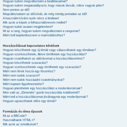
Hogyan tudom megváltoztatni a beállításaimat?
Hogyan tudom megakadályozni, hogy mások lássák, mikor vagyok jelen?
Nem pontos az idő!
Megváltoztattam az időzónát, de még mindig pontatlan az idő!
A használni kívánt nyelv nincs a listában!
Mik azok a képek a felhasználónevem mellett?
Hogyan tudok avatart megjeleníteni?
Mi az a rang, hogyan tudom megváltoztatni a rangomat?
Miért kell bejelentkeznem e-mail küldéséhez?
Hozzászólással kapcsolatos kérdések
Hogyan készíthetek egy új témát vagy válaszolhatok egy témában?
Hogyan szerkeszthetek, illetve törölhetek egy hozzászólást?
Hogyan csatolhatom az aláírásomat a hozzászólásomhoz?
Hogyan készíthetek szavazást?
Hogyan szerkeszthetek vagy törölhetek egy szavazást?
Miért nem férek hozzá egy fórumhoz?
Miért nem tudok szavazni?
Miért nem tudok hozzáadni csatolmányokat?
Miért kaptam figyelmeztetést?
Hogyan jelenthetek egy hozzászólást a moderátoroknak?
Mire való az „Elmentés” gomb hozzászólás küldésénél?
Miért kell a hozzászólásomat jóváhagynia egy moderátornak?
Hogyan ugraszthatok előre egy témát?
Formázás és téma típusok
Mi az a BBCode?
Használhatok HTML-t?
Mik azok az emotikonok?