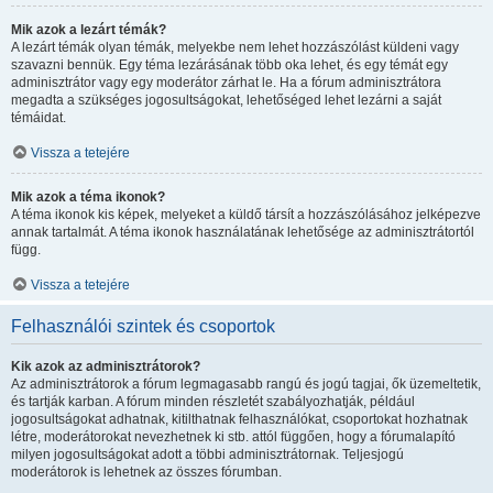
Mik azok a lezárt témák?
A lezárt témák olyan témák, melyekbe nem lehet hozzászólást küldeni vagy
szavazni bennük. Egy téma lezárásának több oka lehet, és egy témát egy
adminisztrátor vagy egy moderátor zárhat le. Ha a fórum adminisztrátora
megadta a szükséges jogosultságokat, lehetőséged lehet lezárni a saját
témáidat.
Vissza a tetejére
Mik azok a téma ikonok?
A téma ikonok kis képek, melyeket a küldő társít a hozzászólásához jelképezve
annak tartalmát. A téma ikonok használatának lehetősége az adminisztrátortól
függ.
Vissza a tetejére
Felhasználói szintek és csoportok
Kik azok az adminisztrátorok?
Az adminisztrátorok a fórum legmagasabb rangú és jogú tagjai, ők üzemeltetik,
és tartják karban. A fórum minden részletét szabályozhatják, például
jogosultságokat adhatnak, kitilthatnak felhasználókat, csoportokat hozhatnak
létre, moderátorokat nevezhetnek ki stb. attól függően, hogy a fórumalapító
milyen jogosultságokat adott a többi adminisztrátornak. Teljesjogú
moderátorok is lehetnek az összes fórumban.