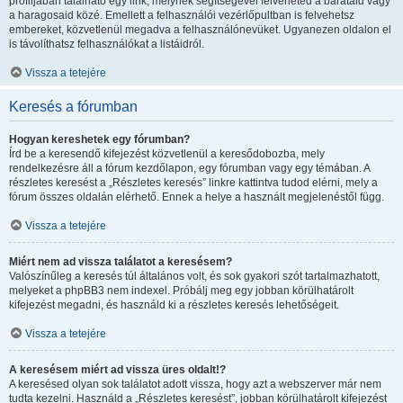
profiljában található egy link, melynek segítségével felveheted a barátaid vagy
a haragosaid közé. Emellett a felhasználói vezérlőpultban is felvehetsz
embereket, közvetlenül megadva a felhasználónevüket. Ugyanezen oldalon el
is távolíthatsz felhasználókat a listáidról.
Vissza a tetejére
Keresés a fórumban
Hogyan kereshetek egy fórumban?
Írd be a keresendő kifejezést közvetlenül a keresődobozba, mely
rendelkezésre áll a fórum kezdőlapon, egy fórumban vagy egy témában. A
részletes keresést a „Részletes keresés” linkre kattintva tudod elérni, mely a
fórum összes oldalán elérhető. Ennek a helye a használt megjelenéstől függ.
Vissza a tetejére
Miért nem ad vissza találatot a keresésem?
Valószínűleg a keresés túl általános volt, és sok gyakori szót tartalmazhatott,
melyeket a phpBB3 nem indexel. Próbálj meg egy jobban körülhatárolt
kifejezést megadni, és használd ki a részletes keresés lehetőségeit.
Vissza a tetejére
A keresésem miért ad vissza üres oldalt!?
A keresésed olyan sok találatot adott vissza, hogy azt a webszerver már nem
tudta kezelni. Használd a „Részletes keresést”, jobban körülhatárolt kifejezést