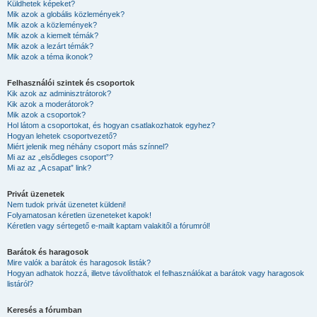
Küldhetek képeket?
Mik azok a globális közlemények?
Mik azok a közlemények?
Mik azok a kiemelt témák?
Mik azok a lezárt témák?
Mik azok a téma ikonok?
Felhasználói szintek és csoportok
Kik azok az adminisztrátorok?
Kik azok a moderátorok?
Mik azok a csoportok?
Hol látom a csoportokat, és hogyan csatlakozhatok egyhez?
Hogyan lehetek csoportvezető?
Miért jelenik meg néhány csoport más színnel?
Mi az az „elsődleges csoport”?
Mi az az „A csapat” link?
Privát üzenetek
Nem tudok privát üzenetet küldeni!
Folyamatosan kéretlen üzeneteket kapok!
Kéretlen vagy sértegető e-mailt kaptam valakitől a fórumról!
Barátok és haragosok
Mire valók a barátok és haragosok listák?
Hogyan adhatok hozzá, illetve távolíthatok el felhasználókat a barátok vagy haragosok
listáról?
Keresés a fórumban