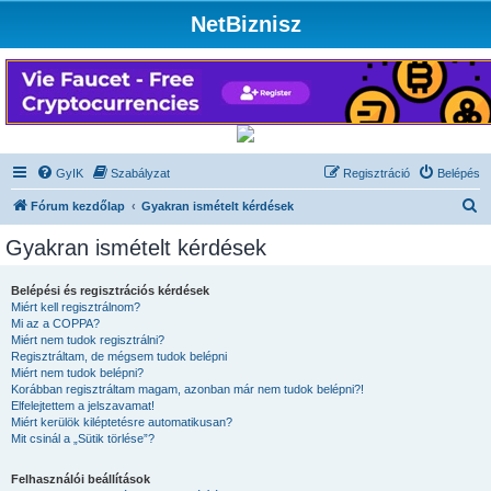
NetBiznisz
GyIK
Szabályzat
Regisztráció
Belépés
K
Fórum kezdőlap
Gyakran ismételt kérdések
e
Gyakran ismételt kérdések
r
e
Belépési és regisztrációs kérdések
Miért kell regisztrálnom?
s
Mi az a COPPA?
é
Miért nem tudok regisztrálni?
Regisztráltam, de mégsem tudok belépni
s
Miért nem tudok belépni?
Korábban regisztráltam magam, azonban már nem tudok belépni?!
Elfelejtettem a jelszavamat!
Miért kerülök kiléptetésre automatikusan?
Mit csinál a „Sütik törlése”?
Felhasználói beállítások