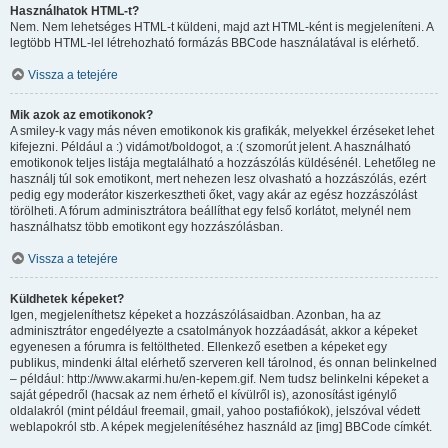
Használhatok HTML-t?
Nem. Nem lehetséges HTML-t küldeni, majd azt HTML-ként is megjeleníteni. A
legtöbb HTML-lel létrehozható formázás BBCode használatával is elérhető.
Vissza a tetejére
Mik azok az emotikonok?
A smiley-k vagy más néven emotikonok kis grafikák, melyekkel érzéseket lehet
kifejezni. Például a :) vidámot/boldogot, a :( szomorút jelent. A használható
emotikonok teljes listája megtalálható a hozzászólás küldésénél. Lehetőleg ne
használj túl sok emotikont, mert nehezen lesz olvasható a hozzászólás, ezért
pedig egy moderátor kiszerkesztheti őket, vagy akár az egész hozzászólást
törölheti. A fórum adminisztrátora beállíthat egy felső korlátot, melynél nem
használhatsz több emotikont egy hozzászólásban.
Vissza a tetejére
Küldhetek képeket?
Igen, megjeleníthetsz képeket a hozzászólásaidban. Azonban, ha az
adminisztrátor engedélyezte a csatolmányok hozzáadását, akkor a képeket
egyenesen a fórumra is feltöltheted. Ellenkező esetben a képeket egy
publikus, mindenki által elérhető szerveren kell tárolnod, és onnan belinkelned
– például: http://www.akarmi.hu/en-kepem.gif. Nem tudsz belinkelni képeket a
saját gépedről (hacsak az nem érhető el kívülről is), azonosítást igénylő
oldalakról (mint például freemail, gmail, yahoo postafiókok), jelszóval védett
weblapokról stb. A képek megjelenítéséhez használd az [img] BBCode címkét.