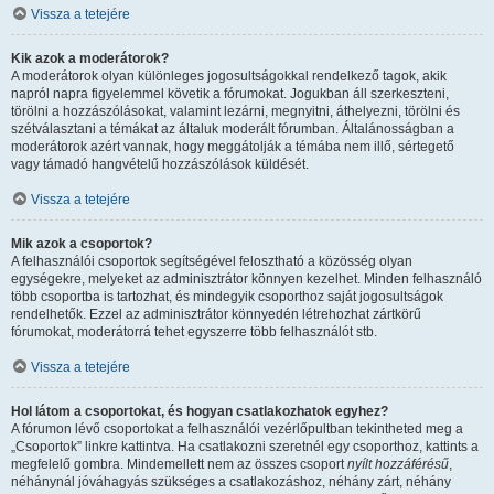
Vissza a tetejére
Kik azok a moderátorok?
A moderátorok olyan különleges jogosultságokkal rendelkező tagok, akik
napról napra figyelemmel követik a fórumokat. Jogukban áll szerkeszteni,
törölni a hozzászólásokat, valamint lezárni, megnyitni, áthelyezni, törölni és
szétválasztani a témákat az általuk moderált fórumban. Általánosságban a
moderátorok azért vannak, hogy meggátolják a témába nem illő, sértegető
vagy támadó hangvételű hozzászólások küldését.
Vissza a tetejére
Mik azok a csoportok?
A felhasználói csoportok segítségével felosztható a közösség olyan
egységekre, melyeket az adminisztrátor könnyen kezelhet. Minden felhasználó
több csoportba is tartozhat, és mindegyik csoporthoz saját jogosultságok
rendelhetők. Ezzel az adminisztrátor könnyedén létrehozhat zártkörű
fórumokat, moderátorrá tehet egyszerre több felhasználót stb.
Vissza a tetejére
Hol látom a csoportokat, és hogyan csatlakozhatok egyhez?
A fórumon lévő csoportokat a felhasználói vezérlőpultban tekintheted meg a
„Csoportok” linkre kattintva. Ha csatlakozni szeretnél egy csoporthoz, kattints a
megfelelő gombra. Mindemellett nem az összes csoport
nyílt hozzáférésű
,
néhánynál jóváhagyás szükséges a csatlakozáshoz, néhány zárt, néhány