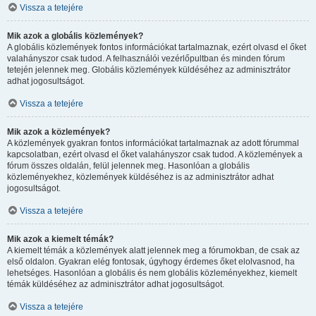
Vissza a tetejére
Mik azok a globális közlemények?
A globális közlemények fontos információkat tartalmaznak, ezért olvasd el őket
valahányszor csak tudod. A felhasználói vezérlőpultban és minden fórum
tetején jelennek meg. Globális közlemények küldéséhez az adminisztrátor
adhat jogosultságot.
Vissza a tetejére
Mik azok a közlemények?
A közlemények gyakran fontos információkat tartalmaznak az adott fórummal
kapcsolatban, ezért olvasd el őket valahányszor csak tudod. A közlemények a
fórum összes oldalán, felül jelennek meg. Hasonlóan a globális
közleményekhez, közlemények küldéséhez is az adminisztrátor adhat
jogosultságot.
Vissza a tetejére
Mik azok a kiemelt témák?
A kiemelt témák a közlemények alatt jelennek meg a fórumokban, de csak az
első oldalon. Gyakran elég fontosak, úgyhogy érdemes őket elolvasnod, ha
lehetséges. Hasonlóan a globális és nem globális közleményekhez, kiemelt
témák küldéséhez az adminisztrátor adhat jogosultságot.
Vissza a tetejére