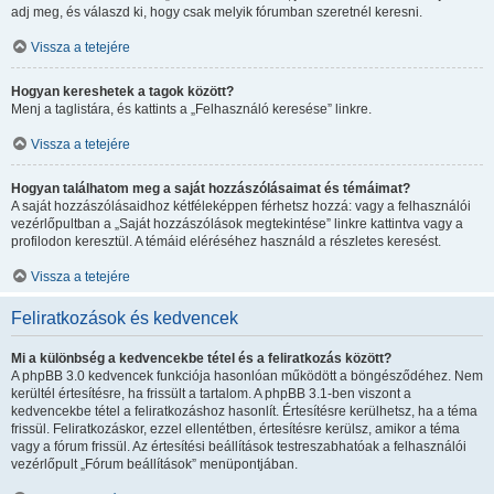
adj meg, és válaszd ki, hogy csak melyik fórumban szeretnél keresni.
Vissza a tetejére
Hogyan kereshetek a tagok között?
Menj a taglistára, és kattints a „Felhasználó keresése” linkre.
Vissza a tetejére
Hogyan találhatom meg a saját hozzászólásaimat és témáimat?
A saját hozzászólásaidhoz kétféleképpen férhetsz hozzá: vagy a felhasználói
vezérlőpultban a „Saját hozzászólások megtekintése” linkre kattintva vagy a
profilodon keresztül. A témáid eléréséhez használd a részletes keresést.
Vissza a tetejére
Feliratkozások és kedvencek
Mi a különbség a kedvencekbe tétel és a feliratkozás között?
A phpBB 3.0 kedvencek funkciója hasonlóan működött a böngésződéhez. Nem
kerültél értesítésre, ha frissült a tartalom. A phpBB 3.1-ben viszont a
kedvencekbe tétel a feliratkozáshoz hasonlít. Értesítésre kerülhetsz, ha a téma
frissül. Feliratkozáskor, ezzel ellentétben, értesítésre kerülsz, amikor a téma
vagy a fórum frissül. Az értesítési beállítások testreszabhatóak a felhasználói
vezérlőpult „Fórum beállítások” menüpontjában.