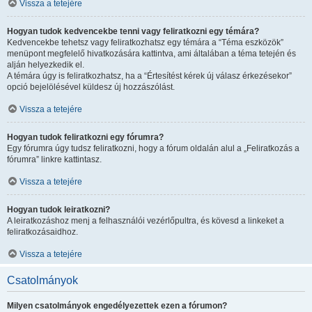
Vissza a tetejére
Hogyan tudok kedvencekbe tenni vagy feliratkozni egy témára?
Kedvencekbe tehetsz vagy feliratkozhatsz egy témára a “Téma eszközök”
menüpont megfelelő hivatkozására kattintva, ami általában a téma tetején és
alján helyezkedik el.
A témára úgy is feliratkozhatsz, ha a “Értesítést kérek új válasz érkezésekor”
opció bejelölésével küldesz új hozzászólást.
Vissza a tetejére
Hogyan tudok feliratkozni egy fórumra?
Egy fórumra úgy tudsz feliratkozni, hogy a fórum oldalán alul a „Feliratkozás a
fórumra” linkre kattintasz.
Vissza a tetejére
Hogyan tudok leiratkozni?
A leiratkozáshoz menj a felhasználói vezérlőpultra, és kövesd a linkeket a
feliratkozásaidhoz.
Vissza a tetejére
Csatolmányok
Milyen csatolmányok engedélyezettek ezen a fórumon?