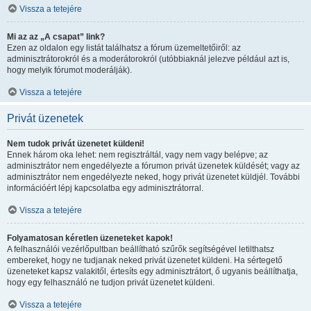
Vissza a tetejére
Mi az az „A csapat” link?
Ezen az oldalon egy listát találhatsz a fórum üzemeltetőiről: az
adminisztrátorokról és a moderátorokról (utóbbiaknál jelezve például azt is,
hogy melyik fórumot moderálják).
Vissza a tetejére
Privát üzenetek
Nem tudok privát üzenetet küldeni!
Ennek három oka lehet: nem regisztráltál, vagy nem vagy belépve; az
adminisztrátor nem engedélyezte a fórumon privát üzenetek küldését; vagy az
adminisztrátor nem engedélyezte neked, hogy privát üzenetet küldjél. További
információért lépj kapcsolatba egy adminisztrátorral.
Vissza a tetejére
Folyamatosan kéretlen üzeneteket kapok!
A felhasználói vezérlőpultban beállítható szűrők segítségével letilthatsz
embereket, hogy ne tudjanak neked privát üzenetet küldeni. Ha sértegető
üzeneteket kapsz valakitől, értesíts egy adminisztrátort, ő ugyanis beállíthatja,
hogy egy felhasználó ne tudjon privát üzenetet küldeni.
Vissza a tetejére