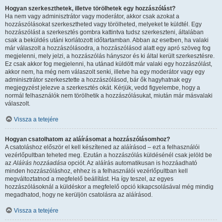
Hogyan szerkeszthetek, illetve törölhetek egy hozzászólást?
Ha nem vagy adminisztrátor vagy moderátor, akkor csak azokat a
hozzászólásokat szerkesztheted vagy törölheted, melyeket te küldtél. Egy
hozzászólást a szerkesztés gombra kattintva tudsz szerkeszteni, általában
csak a beküldés utáni korlátozott időtartamban. Abban az esetben, ha valaki
már válaszolt a hozzászólásodra, a hozzászólásod alatt egy apró szöveg fog
megjelenni, mely jelzi, a hozzászólás hányszor és ki által került szerkesztésre.
Ez csak akkor fog megjelenni, ha utánad küldött már valaki egy hozzászólást,
akkor nem, ha még nem válaszolt senki, illetve ha egy moderátor vagy egy
adminisztrátor szerkesztette a hozzászólásod, bár ők hagyhatnak egy
megjegyzést jelezve a szerkesztés okát. Kérjük, vedd figyelembe, hogy a
normál felhasználók nem törölhetik a hozzászólásukat, miután már másvalaki
válaszolt.
Vissza a tetejére
Hogyan csatolhatom az aláírásomat a hozzászólásomhoz?
A csatoláshoz először el kell készítened az aláírásod – ezt a felhasználói
vezérlőpultban teheted meg. Ezután a hozzászólás küldésénél csak jelöld be
az
Aláírás hozzáadása
opciót. Az aláírás automatikusan is hozzáadható
minden hozzászóláshoz, ehhez is a felhasználói vezérlőpultban kell
megváltoztatnod a megfelelő beállítást. Ha így teszel, az egyes
hozzászólásoknál a küldéskor a megfelelő opció kikapcsolásával még mindig
megadhatod, hogy ne kerüljön csatolásra az aláírásod.
Vissza a tetejére