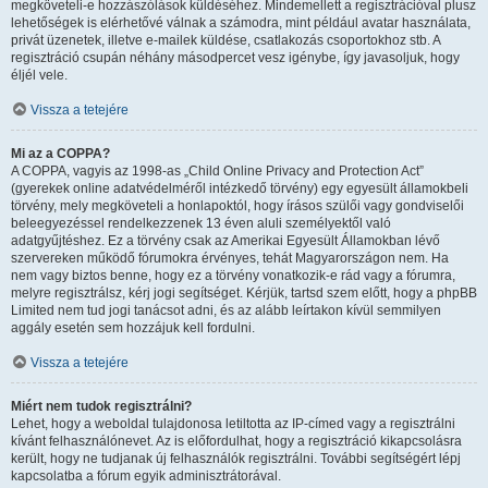
megköveteli-e hozzászólások küldéséhez. Mindemellett a regisztrációval plusz
lehetőségek is elérhetővé válnak a számodra, mint például avatar használata,
privát üzenetek, illetve e-mailek küldése, csatlakozás csoportokhoz stb. A
regisztráció csupán néhány másodpercet vesz igénybe, így javasoljuk, hogy
éljél vele.
Vissza a tetejére
Mi az a COPPA?
A COPPA, vagyis az 1998-as „Child Online Privacy and Protection Act”
(gyerekek online adatvédelméről intézkedő törvény) egy egyesült államokbeli
törvény, mely megköveteli a honlapoktól, hogy írásos szülői vagy gondviselői
beleegyezéssel rendelkezzenek 13 éven aluli személyektől való
adatgyűjtéshez. Ez a törvény csak az Amerikai Egyesült Államokban lévő
szervereken működő fórumokra érvényes, tehát Magyarországon nem. Ha
nem vagy biztos benne, hogy ez a törvény vonatkozik-e rád vagy a fórumra,
melyre regisztrálsz, kérj jogi segítséget. Kérjük, tartsd szem előtt, hogy a phpBB
Limited nem tud jogi tanácsot adni, és az alább leírtakon kívül semmilyen
aggály esetén sem hozzájuk kell fordulni.
Vissza a tetejére
Miért nem tudok regisztrálni?
Lehet, hogy a weboldal tulajdonosa letiltotta az IP-címed vagy a regisztrálni
kívánt felhasználónevet. Az is előfordulhat, hogy a regisztráció kikapcsolásra
került, hogy ne tudjanak új felhasználók regisztrálni. További segítségért lépj
kapcsolatba a fórum egyik adminisztrátorával.