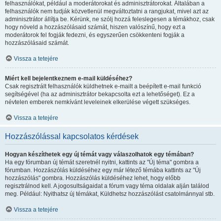
felhasználókat, például a moderátorokat és adminisztrátorokat. Általában a
felhasználók nem tudják közvetlenül megváltoztatni a rangjukat, mivel azt az
adminisztrátor állítja be. Kérünk, ne szólj hozzá feleslegesen a témákhoz, csak
hogy növeld a hozzászólásaid számát, hiszen valószínű, hogy ezt a
moderátorok fel fogják fedezni, és egyszerűen csökkenteni fogják a
hozzászólásaid számát.
Vissza a tetejére
Miért kell bejelentkeznem e-mail küldéséhez?
Csak regisztrált felhasználók küldhetnek e-mailt a beépített e-mail funkció
segítségével (ha az adminisztrátor bekapcsolta ezt a lehetőséget). Ez a
névtelen emberek nemkívánt leveleinek elkerülése végett szükséges.
Vissza a tetejére
Hozzászólással kapcsolatos kérdések
Hogyan készíthetek egy új témát vagy válaszolhatok egy témában?
Ha egy fórumban új témát szeretnél nyitni, kattints az "Új téma" gombra a
fórumban. Hozzászólás küldéséhez egy már létező témába kattints az "Új
hozzászólás" gombra. Hozzászólás küldéséhez lehet, hogy előbb
regisztrálnod kell. A jogosultságaidat a fórum vagy téma oldalak alján találod
meg. Például: Nyithatsz új témákat, Küldhetsz hozzászólást csatolmánnyal stb.
Vissza a tetejére