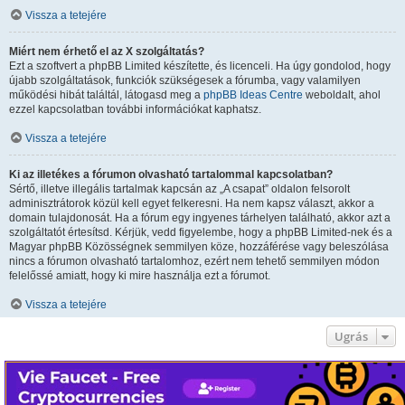
Vissza a tetejére
Miért nem érhető el az X szolgáltatás?
Ezt a szoftvert a phpBB Limited készítette, és licenceli. Ha úgy gondolod, hogy
újabb szolgáltatások, funkciók szükségesek a fórumba, vagy valamilyen
működési hibát találtál, látogasd meg a
phpBB Ideas Centre
weboldalt, ahol
ezzel kapcsolatban további információkat kaphatsz.
Vissza a tetejére
Ki az illetékes a fórumon olvasható tartalommal kapcsolatban?
Sértő, illetve illegális tartalmak kapcsán az „A csapat” oldalon felsorolt
adminisztrátorok közül kell egyet felkeresni. Ha nem kapsz választ, akkor a
domain tulajdonosát. Ha a fórum egy ingyenes tárhelyen található, akkor azt a
szolgáltatót értesítsd. Kérjük, vedd figyelembe, hogy a phpBB Limited-nek és a
Magyar phpBB Közösségnek semmilyen köze, hozzáférése vagy beleszólása
nincs a fórumon olvasható tartalomhoz, ezért nem tehető semmilyen módon
felelőssé amiatt, hogy ki mire használja ezt a fórumot.
Vissza a tetejére
Ugrás