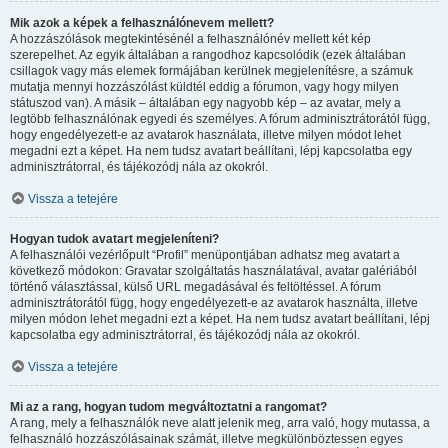
Mik azok a képek a felhasználónevem mellett?
A hozzászólások megtekintésénél a felhasználónév mellett két kép
szerepelhet. Az egyik általában a rangodhoz kapcsolódik (ezek általában
csillagok vagy más elemek formájában kerülnek megjelenítésre, a számuk
mutatja mennyi hozzászólást küldtél eddig a fórumon, vagy hogy milyen
státuszod van). A másik – általában egy nagyobb kép – az avatar, mely a
legtöbb felhasználónak egyedi és személyes. A fórum adminisztrátorától függ,
hogy engedélyezett-e az avatarok használata, illetve milyen módot lehet
megadni ezt a képet. Ha nem tudsz avatart beállítani, lépj kapcsolatba egy
adminisztrátorral, és tájékozódj nála az okokról.
Vissza a tetejére
Hogyan tudok avatart megjeleníteni?
A felhasználói vezérlőpult “Profil” menüpontjában adhatsz meg avatart a
következő módokon: Gravatar szolgáltatás használatával, avatar galériából
történő választással, külső URL megadásával és feltöltéssel. A fórum
adminisztrátorától függ, hogy engedélyezett-e az avatarok használta, illetve
milyen módon lehet megadni ezt a képet. Ha nem tudsz avatart beállítani, lépj
kapcsolatba egy adminisztrátorral, és tájékozódj nála az okokról.
Vissza a tetejére
Mi az a rang, hogyan tudom megváltoztatni a rangomat?
A rang, mely a felhasználók neve alatt jelenik meg, arra való, hogy mutassa, a
felhasználó hozzászólásainak számát, illetve megkülönböztessen egyes