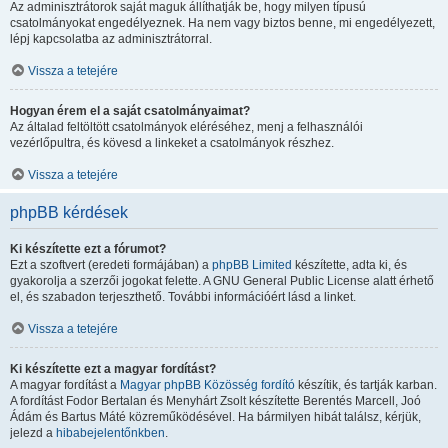
Az adminisztrátorok saját maguk állíthatják be, hogy milyen típusú
csatolmányokat engedélyeznek. Ha nem vagy biztos benne, mi engedélyezett,
lépj kapcsolatba az adminisztrátorral.
Vissza a tetejére
Hogyan érem el a saját csatolmányaimat?
Az általad feltöltött csatolmányok eléréséhez, menj a felhasználói
vezérlőpultra, és kövesd a linkeket a csatolmányok részhez.
Vissza a tetejére
phpBB kérdések
Ki készítette ezt a fórumot?
Ezt a szoftvert (eredeti formájában) a
phpBB Limited
készítette, adta ki, és
gyakorolja a szerzői jogokat felette. A GNU General Public License alatt érhető
el, és szabadon terjeszthető. További információért lásd a linket.
Vissza a tetejére
Ki készítette ezt a magyar fordítást?
A magyar fordítást a
Magyar phpBB Közösség
fordító
készítik, és tartják karban.
A fordítást Fodor Bertalan és Menyhárt Zsolt készítette Berentés Marcell, Joó
Ádám és Bartus Máté közreműködésével. Ha bármilyen hibát találsz, kérjük,
jelezd a
hibabejelentőnkben
.