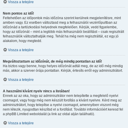
Vissza a tetejére
Nem pontos az idő!
Feltehetően az időpontok más időzóna szerint kerülnek megjelenítésre, mint
amiben vagy. Ez esetben változtasd meg a felhasználói vezérlőpultban az
időzónád a tartózkodási helyednek megfelelően. Kérjük, vedd figyelembe,
hogy az időzónát – mint a legtöbb más felhasználói beállítást – csak regisztrált
felhasználók változtathatják meg. Tehát ha még nem regisztráltál, ez egy jó
alakalom, hogy megtedd.
Vissza a tetejére
Megváltoztattam az időzónát, de még mindig pontatlan az idő!
Ha biztos vagy benne, hogy helyes időzónát adtál meg, de az idő még mindig
más, akkor a szerver órája pontatlan. Kérjük, értesíts erről egy adminisztrátort.
Vissza a tetejére
A használni kívánt nyelv nincs a listában!
Ennek az az oka, hogy az adminisztrátor nem telepítette a megfelelő nyelvi
csomagot, vagy hogy még nem készült fordítás a kívánt nyelvre. Kérd meg az
adminisztrátort, hogy telepítse a nyelvi csomagot, amennyiben viszont még
nem létezik, nyugodtan készítsd el a fordítást. További információért keresd fel
a phpBB Limited weboldalát (a link az oldal alján található).
Vissza a tetejére