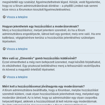
megsértettél egy szabályt, figyelmeztethetnek téged. Kérjük, vedd figyelembe,
hogy ez a fórum adminisztrátorának döntése – a phpBB Limited-nak semmi
köze nincs a fórumokon kiosztott figyelmeztetésekhez.
Vissza a tetejére
Hogyan jelenthetek egy hozzászólást a moderátoroknak?
Menj a hozzászóláshoz, melyet jelenteni szeretnél, és ha a fórum
adminisztrátora engedélyezte, látnod kell egy gombot, mely erre való. Ha erre
kattintasz, végigkísérésre kerülsz a hozzászólás jelentéséhez szükséges
lépéseken.
Vissza a tetejére
Mire való az „Elmentés” gomb hozzászólás küldésénél?
Ezzel elmentheted a még nem befejezett üzeneted, majd később folytathatod,
és elküldheted. Egy piszkozat betöltéséhez menj a felhasználói vezérlőpultra
és kövesd a maguktól értetődő lépéseket.
Vissza a tetejére
Miért kell a hozzászólásomat jóváhagynia egy moderátornak?
A fórum adminisztrátora beállíthatta, hogy a fórumban, melybe hozzászólást
szeretnél küldeni, csak olyan hozzászólások jelenhetnek meg, melyeket egy
moderátor átnézett. Az is lehet, hogy az adminisztrátor egy olyan csoportba
helyezett téged, akiknek a hozzászólásait át kell néznie egy moderátornak.