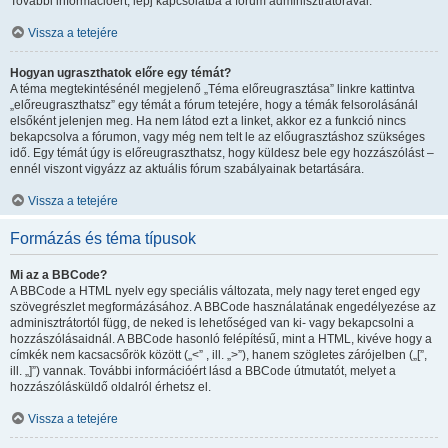
További információért, lépj kapcsolatba a fórum adminisztrátorával.
Vissza a tetejére
Hogyan ugraszthatok előre egy témát?
A téma megtekintésénél megjelenő „Téma előreugrasztása” linkre kattintva
„előreugraszthatsz” egy témát a fórum tetejére, hogy a témák felsorolásánál
elsőként jelenjen meg. Ha nem látod ezt a linket, akkor ez a funkció nincs
bekapcsolva a fórumon, vagy még nem telt le az előugrasztáshoz szükséges
idő. Egy témát úgy is előreugraszthatsz, hogy küldesz bele egy hozzászólást –
ennél viszont vigyázz az aktuális fórum szabályainak betartására.
Vissza a tetejére
Formázás és téma típusok
Mi az a BBCode?
A BBCode a HTML nyelv egy speciális változata, mely nagy teret enged egy
szövegrészlet megformázásához. A BBCode használatának engedélyezése az
adminisztrátortól függ, de neked is lehetőséged van ki- vagy bekapcsolni a
hozzászólásaidnál. A BBCode hasonló felépítésű, mint a HTML, kivéve hogy a
címkék nem kacsacsőrök között („<” , ill. „>”), hanem szögletes zárójelben („[”,
ill. „]”) vannak. További információért lásd a BBCode útmutatót, melyet a
hozzászólásküldő oldalról érhetsz el.
Vissza a tetejére