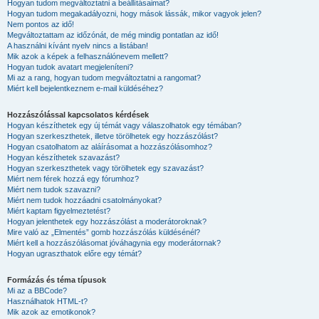
Hogyan tudom megváltoztatni a beállításaimat?
Hogyan tudom megakadályozni, hogy mások lássák, mikor vagyok jelen?
Nem pontos az idő!
Megváltoztattam az időzónát, de még mindig pontatlan az idő!
A használni kívánt nyelv nincs a listában!
Mik azok a képek a felhasználónevem mellett?
Hogyan tudok avatart megjeleníteni?
Mi az a rang, hogyan tudom megváltoztatni a rangomat?
Miért kell bejelentkeznem e-mail küldéséhez?
Hozzászólással kapcsolatos kérdések
Hogyan készíthetek egy új témát vagy válaszolhatok egy témában?
Hogyan szerkeszthetek, illetve törölhetek egy hozzászólást?
Hogyan csatolhatom az aláírásomat a hozzászólásomhoz?
Hogyan készíthetek szavazást?
Hogyan szerkeszthetek vagy törölhetek egy szavazást?
Miért nem férek hozzá egy fórumhoz?
Miért nem tudok szavazni?
Miért nem tudok hozzáadni csatolmányokat?
Miért kaptam figyelmeztetést?
Hogyan jelenthetek egy hozzászólást a moderátoroknak?
Mire való az „Elmentés” gomb hozzászólás küldésénél?
Miért kell a hozzászólásomat jóváhagynia egy moderátornak?
Hogyan ugraszthatok előre egy témát?
Formázás és téma típusok
Mi az a BBCode?
Használhatok HTML-t?
Mik azok az emotikonok?