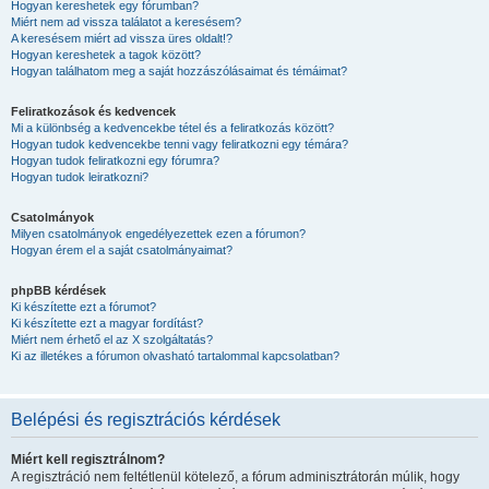
Hogyan kereshetek egy fórumban?
Miért nem ad vissza találatot a keresésem?
A keresésem miért ad vissza üres oldalt!?
Hogyan kereshetek a tagok között?
Hogyan találhatom meg a saját hozzászólásaimat és témáimat?
Feliratkozások és kedvencek
Mi a különbség a kedvencekbe tétel és a feliratkozás között?
Hogyan tudok kedvencekbe tenni vagy feliratkozni egy témára?
Hogyan tudok feliratkozni egy fórumra?
Hogyan tudok leiratkozni?
Csatolmányok
Milyen csatolmányok engedélyezettek ezen a fórumon?
Hogyan érem el a saját csatolmányaimat?
phpBB kérdések
Ki készítette ezt a fórumot?
Ki készítette ezt a magyar fordítást?
Miért nem érhető el az X szolgáltatás?
Ki az illetékes a fórumon olvasható tartalommal kapcsolatban?
Belépési és regisztrációs kérdések
Miért kell regisztrálnom?
A regisztráció nem feltétlenül kötelező, a fórum adminisztrátorán múlik, hogy