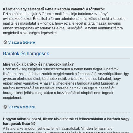
Kéretlen vagy sértegető e-mailt kaptam valakitől a fórumról!
Ezt sajnálattal halljuk. A fórum e-mail funkciója tartalmaz ez irányú
óvintézkedéseket. Értesítsd a fórum adminisztrátorát, küldd el neki a kapott e-
mail teljes másolatát is – fontos, hogy ez a fejlécet is tartalmazza, ugyanis
ebben szerepelnek az adatok az e-mail küldőjéről. A fórum adminisztrátora
megteheti a szükséges lépéseket.
Vissza a tetejére
Barátok és haragosok
Mire valók a barátok és haragosok listák?
Ezen listák segítségével rendszerezheted a fórum többi tagját. A barátok
listában szereplő felhasználók megjelennek a felhasználói vezérlőpultban, így
gyorsan elérheted őket, küldhetsz nekik privát üzenetet, és láthatod, hogy
éppen jelen vannak-e. A használt megjelenés támogatásától függően, a
barátok hozzászólásai kiemelve szerepelhetnek. Ha egy felhasználót
haragosként jelölsz meg, akkor a hozzászólásai alapból nem fognak
megjelenni.
Vissza a tetejére
Hogyan adhatok hozzá, illetve távolíthatok el felhasználókat a barátok vagy
haragosok listáról?
A listáidra két módon vehetsz fel felhasználókat. Minden felhasználó