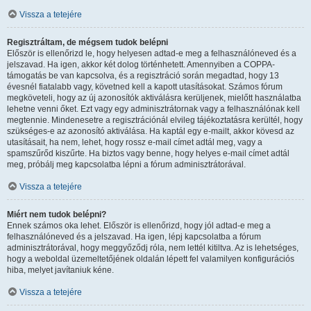
Vissza a tetejére
Regisztráltam, de mégsem tudok belépni
Először is ellenőrizd le, hogy helyesen adtad-e meg a felhasználóneved és a
jelszavad. Ha igen, akkor két dolog történhetett. Amennyiben a COPPA-
támogatás be van kapcsolva, és a regisztráció során megadtad, hogy 13
évesnél fiatalabb vagy, követned kell a kapott utasításokat. Számos fórum
megköveteli, hogy az új azonosítók aktiválásra kerüljenek, mielőtt használatba
lehetne venni őket. Ezt vagy egy adminisztrátornak vagy a felhasználónak kell
megtennie. Mindenesetre a regisztrációnál elvileg tájékoztatásra kerültél, hogy
szükséges-e az azonosító aktiválása. Ha kaptál egy e-mailt, akkor kövesd az
utasításait, ha nem, lehet, hogy rossz e-mail címet adtál meg, vagy a
spamszűrőd kiszűrte. Ha biztos vagy benne, hogy helyes e-mail címet adtál
meg, próbálj meg kapcsolatba lépni a fórum adminisztrátorával.
Vissza a tetejére
Miért nem tudok belépni?
Ennek számos oka lehet. Először is ellenőrizd, hogy jól adtad-e meg a
felhasználóneved és a jelszavad. Ha igen, lépj kapcsolatba a fórum
adminisztrátorával, hogy meggyőződj róla, nem lettél kitiltva. Az is lehetséges,
hogy a weboldal üzemeltetőjének oldalán lépett fel valamilyen konfigurációs
hiba, melyet javítaniuk kéne.
Vissza a tetejére