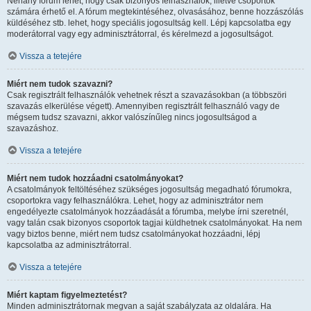
Néhány fórum lehet, hogy csak bizonyos felhasználók, illetve csoportok
számára érhető el. A fórum megtekintéséhez, olvasásához, benne hozzászólás
küldéséhez stb. lehet, hogy speciális jogosultság kell. Lépj kapcsolatba egy
moderátorral vagy egy adminisztrátorral, és kérelmezd a jogosultságot.
Vissza a tetejére
Miért nem tudok szavazni?
Csak regisztrált felhasználók vehetnek részt a szavazásokban (a többszöri
szavazás elkerülése végett). Amennyiben regisztrált felhasználó vagy de
mégsem tudsz szavazni, akkor valószínűleg nincs jogosultságod a
szavazáshoz.
Vissza a tetejére
Miért nem tudok hozzáadni csatolmányokat?
A csatolmányok feltöltéséhez szükséges jogosultság megadható fórumokra,
csoportokra vagy felhasználókra. Lehet, hogy az adminisztrátor nem
engedélyezte csatolmányok hozzáadását a fórumba, melybe írni szeretnél,
vagy talán csak bizonyos csoportok tagjai küldhetnek csatolmányokat. Ha nem
vagy biztos benne, miért nem tudsz csatolmányokat hozzáadni, lépj
kapcsolatba az adminisztrátorral.
Vissza a tetejére
Miért kaptam figyelmeztetést?
Minden adminisztrátornak megvan a saját szabályzata az oldalára. Ha