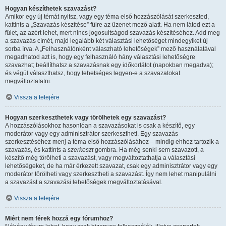
Hogyan készíthetek szavazást?
Amikor egy új témát nyitsz, vagy egy téma első hozzászólását szerkeszted,
kattints a „Szavazás készítése” fülre az üzenet mező alatt. Ha nem látod ezt a
fület, az azért lehet, mert nincs jogosultságod szavazás készítéséhez. Add meg
a szavazás címét, majd legalább két választási lehetőséget mindegyiket új
sorba írva. A „Felhasználónként válaszható lehetőségek” mező használatával
megadhatod azt is, hogy egy felhasználó hány választási lehetőségre
szavazhat; beállíthatsz a szavazásnak egy időkorlátot (napokban megadva);
és végül választhatsz, hogy lehetséges legyen-e a szavazatokat
megváltoztatatni.
Vissza a tetejére
Hogyan szerkeszthetek vagy törölhetek egy szavazást?
A hozzászólásokhoz hasonlóan a szavazásokat is csak a készítő, egy
moderátor vagy egy adminisztrátor szerkesztheti. Egy szavazás
szerkesztéséhez menj a téma első hozzászólásához – mindig ehhez tartozik a
szavazás, és kattints a
szerkeszt
gombra. Ha még senki sem szavazott, a
készítő még törölheti a szavazást, vagy megváltoztathatja a választási
lehetőségeket, de ha már érkezett szavazat, csak egy adminisztrátor vagy egy
moderátor törölheti vagy szerkesztheti a szavazást. Így nem lehet manipulálni
a szavazást a szavazási lehetőségek megváltoztatásával.
Vissza a tetejére
Miért nem férek hozzá egy fórumhoz?