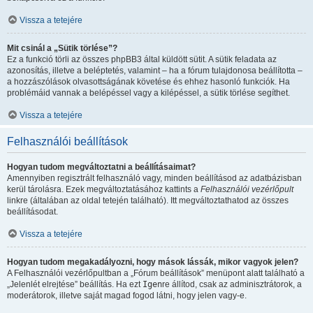
Vissza a tetejére
Mit csinál a „Sütik törlése”?
Ez a funkció törli az összes phpBB3 által küldött sütit. A sütik feladata az
azonosítás, illetve a beléptetés, valamint – ha a fórum tulajdonosa beállította –
a hozzászólások olvasottságának követése és ehhez hasonló funkciók. Ha
problémáid vannak a belépéssel vagy a kilépéssel, a sütik törlése segíthet.
Vissza a tetejére
Felhasználói beállítások
Hogyan tudom megváltoztatni a beállításaimat?
Amennyiben regisztrált felhasználó vagy, minden beállításod az adatbázisban
kerül tárolásra. Ezek megváltoztatásához kattints a
Felhasználói vezérlőpult
linkre (általában az oldal tetején található). Itt megváltoztathatod az összes
beállításodat.
Vissza a tetejére
Hogyan tudom megakadályozni, hogy mások lássák, mikor vagyok jelen?
A Felhasználói vezérlőpultban a „Fórum beállítások” menüpont alatt található a
„Jelenlét elrejtése” beállítás. Ha ezt
Igen
re állítod, csak az adminisztrátorok, a
moderátorok, illetve saját magad fogod látni, hogy jelen vagy-e.