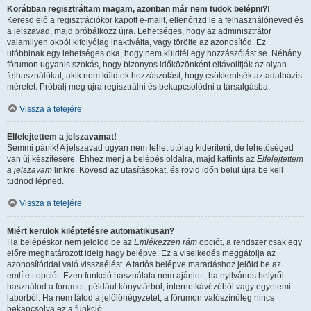
Korábban regisztráltam magam, azonban már nem tudok belépni?!
Keresd elő a regisztrációkor kapott e-mailt, ellenőrizd le a felhasználóneved és
a jelszavad, majd próbálkozz újra. Lehetséges, hogy az adminisztrátor
valamilyen okból kifolyólag inaktiválta, vagy törölte az azonosítód. Ez
utóbbinak egy lehetséges oka, hogy nem küldtél egy hozzászólást se. Néhány
fórumon ugyanis szokás, hogy bizonyos időközönként eltávolítják az olyan
felhasználókat, akik nem küldtek hozzászólást, hogy csökkentsék az adatbázis
méretét. Próbálj meg újra regisztrálni és bekapcsolódni a társalgásba.
Vissza a tetejére
Elfelejtettem a jelszavamat!
Semmi pánik! A jelszavad ugyan nem lehet utólag kideríteni, de lehetőséged
van új készítésére. Ehhez menj a belépés oldalra, majd kattints az
Elfelejtettem
a jelszavam
linkre. Kövesd az utasításokat, és rövid időn belül újra be kell
tudnod lépned.
Vissza a tetejére
Miért kerülök kiléptetésre automatikusan?
Ha belépéskor nem jelölöd be az
Emlékezzen rám
opciót, a rendszer csak egy
előre meghatározott ideig hagy belépve. Ez a viselkedés meggátolja az
azonosítóddal való visszaélést. A tartós belépve maradáshoz jelöld be az
említett opciót. Ezen funkció használata nem ajánlott, ha nyilvános helyről
használod a fórumot, például könyvtárból, internetkávézóból vagy egyetemi
laborból. Ha nem látod a jelölőnégyzetet, a fórumon valószínűleg nincs
bekapcsolva ez a funkció.