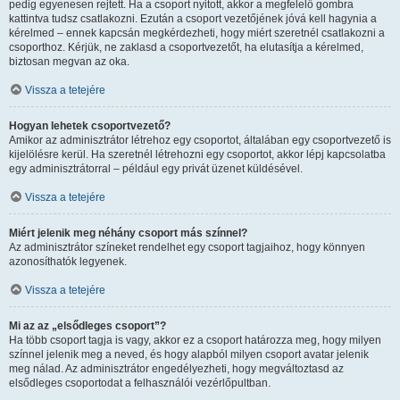
pedig egyenesen rejtett. Ha a csoport nyitott, akkor a megfelelő gombra
kattintva tudsz csatlakozni. Ezután a csoport vezetőjének jóvá kell hagynia a
kérelmed – ennek kapcsán megkérdezheti, hogy miért szeretnél csatlakozni a
csoporthoz. Kérjük, ne zaklasd a csoportvezetőt, ha elutasítja a kérelmed,
biztosan megvan az oka.
Vissza a tetejére
Hogyan lehetek csoportvezető?
Amikor az adminisztrátor létrehoz egy csoportot, általában egy csoportvezető is
kijelölésre kerül. Ha szeretnél létrehozni egy csoportot, akkor lépj kapcsolatba
egy adminisztrátorral – például egy privát üzenet küldésével.
Vissza a tetejére
Miért jelenik meg néhány csoport más színnel?
Az adminisztrátor színeket rendelhet egy csoport tagjaihoz, hogy könnyen
azonosíthatók legyenek.
Vissza a tetejére
Mi az az „elsődleges csoport”?
Ha több csoport tagja is vagy, akkor ez a csoport határozza meg, hogy milyen
színnel jelenik meg a neved, és hogy alapból milyen csoport avatar jelenik
meg nálad. Az adminisztrátor engedélyezheti, hogy megváltoztasd az
elsődleges csoportodat a felhasználói vezérlőpultban.