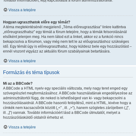
További információért, lépj kapcsolatba a fórum adminisztrátorával.
Vissza a tetejére
Hogyan ugraszthatok előre egy témát?
A téma megtekintésénél megjelenő „Téma előreugrasztása” linkre kattintva
„előreugraszthatsz” egy témát a fórum tetejére, hogy a témák felsorolásánál
elsőként jelenjen meg. Ha nem látod ezt a linket, akkor ez a funkció nincs
bekapcsolva a fórumon, vagy még nem telt le az előugrasztáshoz szükséges
idő. Egy témát úgy is előreugraszthatsz, hogy küldesz bele egy hozzászólást –
ennél viszont vigyázz az aktuális fórum szabályainak betartására.
Vissza a tetejére
Formázás és téma típusok
Mi az a BBCode?
A BBCode a HTML nyelv egy speciális változata, mely nagy teret enged egy
szövegrészlet megformázásához. A BBCode használatának engedélyezése az
adminisztrátortól függ, de neked is lehetőséged van ki- vagy bekapcsolni a
hozzászólásaidnál. A BBCode hasonló felépítésű, mint a HTML, kivéve hogy a
címkék nem kacsacsőrök között („<” , ill. „>”), hanem szögletes zárójelben („[”,
ill. „]”) vannak. További információért lásd a BBCode útmutatót, melyet a
hozzászólásküldő oldalról érhetsz el.
Vissza a tetejére