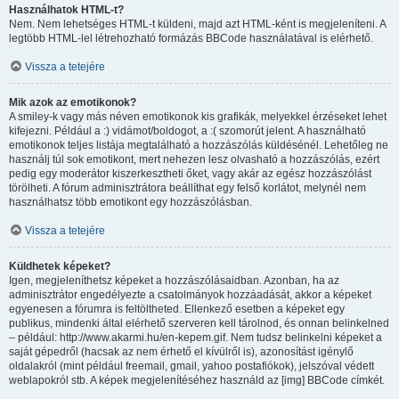
Használhatok HTML-t?
Nem. Nem lehetséges HTML-t küldeni, majd azt HTML-ként is megjeleníteni. A
legtöbb HTML-lel létrehozható formázás BBCode használatával is elérhető.
Vissza a tetejére
Mik azok az emotikonok?
A smiley-k vagy más néven emotikonok kis grafikák, melyekkel érzéseket lehet
kifejezni. Például a :) vidámot/boldogot, a :( szomorút jelent. A használható
emotikonok teljes listája megtalálható a hozzászólás küldésénél. Lehetőleg ne
használj túl sok emotikont, mert nehezen lesz olvasható a hozzászólás, ezért
pedig egy moderátor kiszerkesztheti őket, vagy akár az egész hozzászólást
törölheti. A fórum adminisztrátora beállíthat egy felső korlátot, melynél nem
használhatsz több emotikont egy hozzászólásban.
Vissza a tetejére
Küldhetek képeket?
Igen, megjeleníthetsz képeket a hozzászólásaidban. Azonban, ha az
adminisztrátor engedélyezte a csatolmányok hozzáadását, akkor a képeket
egyenesen a fórumra is feltöltheted. Ellenkező esetben a képeket egy
publikus, mindenki által elérhető szerveren kell tárolnod, és onnan belinkelned
– például: http://www.akarmi.hu/en-kepem.gif. Nem tudsz belinkelni képeket a
saját gépedről (hacsak az nem érhető el kívülről is), azonosítást igénylő
oldalakról (mint például freemail, gmail, yahoo postafiókok), jelszóval védett
weblapokról stb. A képek megjelenítéséhez használd az [img] BBCode címkét.