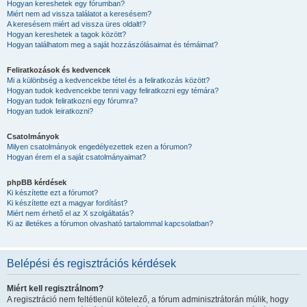
Hogyan kereshetek egy fórumban?
Miért nem ad vissza találatot a keresésem?
A keresésem miért ad vissza üres oldalt!?
Hogyan kereshetek a tagok között?
Hogyan találhatom meg a saját hozzászólásaimat és témáimat?
Feliratkozások és kedvencek
Mi a különbség a kedvencekbe tétel és a feliratkozás között?
Hogyan tudok kedvencekbe tenni vagy feliratkozni egy témára?
Hogyan tudok feliratkozni egy fórumra?
Hogyan tudok leiratkozni?
Csatolmányok
Milyen csatolmányok engedélyezettek ezen a fórumon?
Hogyan érem el a saját csatolmányaimat?
phpBB kérdések
Ki készítette ezt a fórumot?
Ki készítette ezt a magyar fordítást?
Miért nem érhető el az X szolgáltatás?
Ki az illetékes a fórumon olvasható tartalommal kapcsolatban?
Belépési és regisztrációs kérdések
Miért kell regisztrálnom?
A regisztráció nem feltétlenül kötelező, a fórum adminisztrátorán múlik, hogy