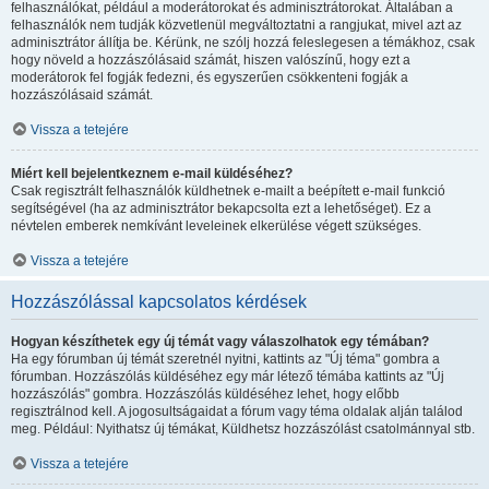
felhasználókat, például a moderátorokat és adminisztrátorokat. Általában a
felhasználók nem tudják közvetlenül megváltoztatni a rangjukat, mivel azt az
adminisztrátor állítja be. Kérünk, ne szólj hozzá feleslegesen a témákhoz, csak
hogy növeld a hozzászólásaid számát, hiszen valószínű, hogy ezt a
moderátorok fel fogják fedezni, és egyszerűen csökkenteni fogják a
hozzászólásaid számát.
Vissza a tetejére
Miért kell bejelentkeznem e-mail küldéséhez?
Csak regisztrált felhasználók küldhetnek e-mailt a beépített e-mail funkció
segítségével (ha az adminisztrátor bekapcsolta ezt a lehetőséget). Ez a
névtelen emberek nemkívánt leveleinek elkerülése végett szükséges.
Vissza a tetejére
Hozzászólással kapcsolatos kérdések
Hogyan készíthetek egy új témát vagy válaszolhatok egy témában?
Ha egy fórumban új témát szeretnél nyitni, kattints az "Új téma" gombra a
fórumban. Hozzászólás küldéséhez egy már létező témába kattints az "Új
hozzászólás" gombra. Hozzászólás küldéséhez lehet, hogy előbb
regisztrálnod kell. A jogosultságaidat a fórum vagy téma oldalak alján találod
meg. Például: Nyithatsz új témákat, Küldhetsz hozzászólást csatolmánnyal stb.
Vissza a tetejére