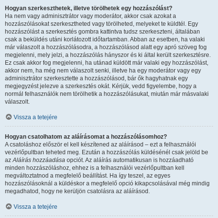
Hogyan szerkeszthetek, illetve törölhetek egy hozzászólást?
Ha nem vagy adminisztrátor vagy moderátor, akkor csak azokat a
hozzászólásokat szerkesztheted vagy törölheted, melyeket te küldtél. Egy
hozzászólást a szerkesztés gombra kattintva tudsz szerkeszteni, általában
csak a beküldés utáni korlátozott időtartamban. Abban az esetben, ha valaki
már válaszolt a hozzászólásodra, a hozzászólásod alatt egy apró szöveg fog
megjelenni, mely jelzi, a hozzászólás hányszor és ki által került szerkesztésre.
Ez csak akkor fog megjelenni, ha utánad küldött már valaki egy hozzászólást,
akkor nem, ha még nem válaszolt senki, illetve ha egy moderátor vagy egy
adminisztrátor szerkesztette a hozzászólásod, bár ők hagyhatnak egy
megjegyzést jelezve a szerkesztés okát. Kérjük, vedd figyelembe, hogy a
normál felhasználók nem törölhetik a hozzászólásukat, miután már másvalaki
válaszolt.
Vissza a tetejére
Hogyan csatolhatom az aláírásomat a hozzászólásomhoz?
A csatoláshoz először el kell készítened az aláírásod – ezt a felhasználói
vezérlőpultban teheted meg. Ezután a hozzászólás küldésénél csak jelöld be
az
Aláírás hozzáadása
opciót. Az aláírás automatikusan is hozzáadható
minden hozzászóláshoz, ehhez is a felhasználói vezérlőpultban kell
megváltoztatnod a megfelelő beállítást. Ha így teszel, az egyes
hozzászólásoknál a küldéskor a megfelelő opció kikapcsolásával még mindig
megadhatod, hogy ne kerüljön csatolásra az aláírásod.
Vissza a tetejére