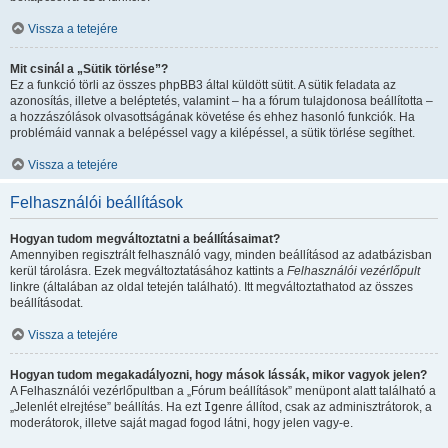
Vissza a tetejére
Mit csinál a „Sütik törlése”?
Ez a funkció törli az összes phpBB3 által küldött sütit. A sütik feladata az
azonosítás, illetve a beléptetés, valamint – ha a fórum tulajdonosa beállította –
a hozzászólások olvasottságának követése és ehhez hasonló funkciók. Ha
problémáid vannak a belépéssel vagy a kilépéssel, a sütik törlése segíthet.
Vissza a tetejére
Felhasználói beállítások
Hogyan tudom megváltoztatni a beállításaimat?
Amennyiben regisztrált felhasználó vagy, minden beállításod az adatbázisban
kerül tárolásra. Ezek megváltoztatásához kattints a
Felhasználói vezérlőpult
linkre (általában az oldal tetején található). Itt megváltoztathatod az összes
beállításodat.
Vissza a tetejére
Hogyan tudom megakadályozni, hogy mások lássák, mikor vagyok jelen?
A Felhasználói vezérlőpultban a „Fórum beállítások” menüpont alatt található a
„Jelenlét elrejtése” beállítás. Ha ezt
Igen
re állítod, csak az adminisztrátorok, a
moderátorok, illetve saját magad fogod látni, hogy jelen vagy-e.