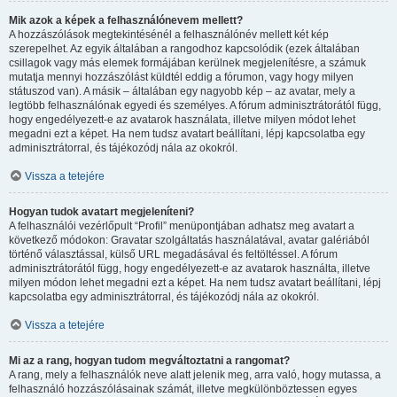
Mik azok a képek a felhasználónevem mellett?
A hozzászólások megtekintésénél a felhasználónév mellett két kép
szerepelhet. Az egyik általában a rangodhoz kapcsolódik (ezek általában
csillagok vagy más elemek formájában kerülnek megjelenítésre, a számuk
mutatja mennyi hozzászólást küldtél eddig a fórumon, vagy hogy milyen
státuszod van). A másik – általában egy nagyobb kép – az avatar, mely a
legtöbb felhasználónak egyedi és személyes. A fórum adminisztrátorától függ,
hogy engedélyezett-e az avatarok használata, illetve milyen módot lehet
megadni ezt a képet. Ha nem tudsz avatart beállítani, lépj kapcsolatba egy
adminisztrátorral, és tájékozódj nála az okokról.
Vissza a tetejére
Hogyan tudok avatart megjeleníteni?
A felhasználói vezérlőpult “Profil” menüpontjában adhatsz meg avatart a
következő módokon: Gravatar szolgáltatás használatával, avatar galériából
történő választással, külső URL megadásával és feltöltéssel. A fórum
adminisztrátorától függ, hogy engedélyezett-e az avatarok használta, illetve
milyen módon lehet megadni ezt a képet. Ha nem tudsz avatart beállítani, lépj
kapcsolatba egy adminisztrátorral, és tájékozódj nála az okokról.
Vissza a tetejére
Mi az a rang, hogyan tudom megváltoztatni a rangomat?
A rang, mely a felhasználók neve alatt jelenik meg, arra való, hogy mutassa, a
felhasználó hozzászólásainak számát, illetve megkülönböztessen egyes