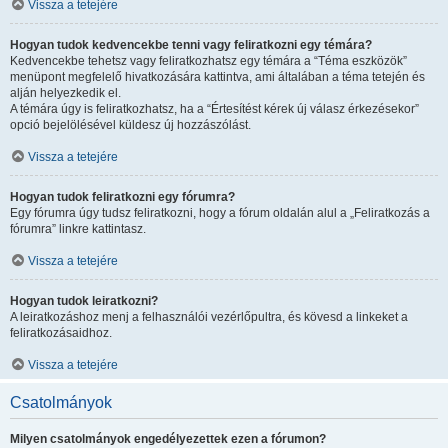
Vissza a tetejére
Hogyan tudok kedvencekbe tenni vagy feliratkozni egy témára?
Kedvencekbe tehetsz vagy feliratkozhatsz egy témára a “Téma eszközök”
menüpont megfelelő hivatkozására kattintva, ami általában a téma tetején és
alján helyezkedik el.
A témára úgy is feliratkozhatsz, ha a “Értesítést kérek új válasz érkezésekor”
opció bejelölésével küldesz új hozzászólást.
Vissza a tetejére
Hogyan tudok feliratkozni egy fórumra?
Egy fórumra úgy tudsz feliratkozni, hogy a fórum oldalán alul a „Feliratkozás a
fórumra” linkre kattintasz.
Vissza a tetejére
Hogyan tudok leiratkozni?
A leiratkozáshoz menj a felhasználói vezérlőpultra, és kövesd a linkeket a
feliratkozásaidhoz.
Vissza a tetejére
Csatolmányok
Milyen csatolmányok engedélyezettek ezen a fórumon?