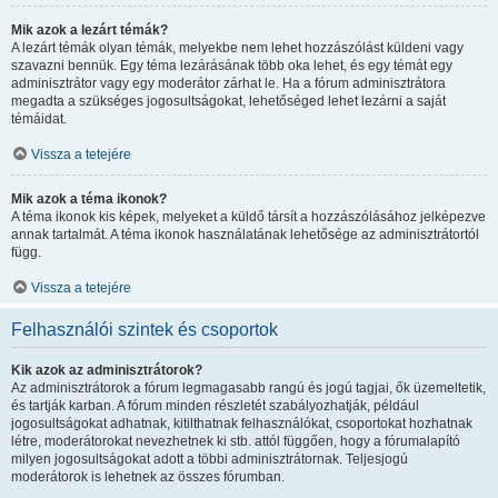
Mik azok a lezárt témák?
A lezárt témák olyan témák, melyekbe nem lehet hozzászólást küldeni vagy
szavazni bennük. Egy téma lezárásának több oka lehet, és egy témát egy
adminisztrátor vagy egy moderátor zárhat le. Ha a fórum adminisztrátora
megadta a szükséges jogosultságokat, lehetőséged lehet lezárni a saját
témáidat.
Vissza a tetejére
Mik azok a téma ikonok?
A téma ikonok kis képek, melyeket a küldő társít a hozzászólásához jelképezve
annak tartalmát. A téma ikonok használatának lehetősége az adminisztrátortól
függ.
Vissza a tetejére
Felhasználói szintek és csoportok
Kik azok az adminisztrátorok?
Az adminisztrátorok a fórum legmagasabb rangú és jogú tagjai, ők üzemeltetik,
és tartják karban. A fórum minden részletét szabályozhatják, például
jogosultságokat adhatnak, kitilthatnak felhasználókat, csoportokat hozhatnak
létre, moderátorokat nevezhetnek ki stb. attól függően, hogy a fórumalapító
milyen jogosultságokat adott a többi adminisztrátornak. Teljesjogú
moderátorok is lehetnek az összes fórumban.