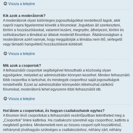
Vissza a tetejére
Kik azok a moderátorok?
A moderátorok olyan különleges jogosultságokkal rendelkező tagok, akik
napról napra figyelemmel követik a fórumokat. Jogukban áll szerkeszteni,
törölni a hozzászólásokat, valamint lezárni, megnyitni, áthelyezni, törölni és
szétválasztani a témákat az általuk moderált fórumban. Általánosságban a
moderátorok azért vannak, hogy meggátolják a témába nem illő, sértegető
vagy támadó hangvételű hozzászólások küldését.
Vissza a tetejére
Mik azok a csoportok?
A felhasználói csoportok segítségével felosztható a közösség olyan
egységekre, melyeket az adminisztrátor könnyen kezelhet. Minden felhasználó
több csoportba is tartozhat, és mindegyik csoporthoz saját jogosultságok
rendelhetők. Ezzel az adminisztrátor könnyedén létrehozhat zártkörű
fórumokat, moderátorrá tehet egyszerre több felhasználót stb.
Vissza a tetejére
Hol látom a csoportokat, és hogyan csatlakozhatok egyhez?
A fórumon lévő csoportokat a felhasználói vezérlőpultban tekintheted meg a
„Csoportok” linkre kattintva. Ha csatlakozni szeretnél egy csoporthoz, kattints a
megfelelő gombra. Mindemellett nem az összes csoport
nyílt hozzáférésű
,
néhánynál jóváhagyás szükséges a csatlakozáshoz, néhány zárt, néhány