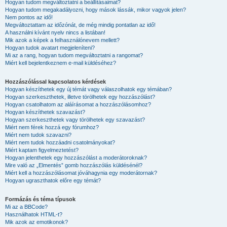
Hogyan tudom megváltoztatni a beállításaimat?
Hogyan tudom megakadályozni, hogy mások lássák, mikor vagyok jelen?
Nem pontos az idő!
Megváltoztattam az időzónát, de még mindig pontatlan az idő!
A használni kívánt nyelv nincs a listában!
Mik azok a képek a felhasználónevem mellett?
Hogyan tudok avatart megjeleníteni?
Mi az a rang, hogyan tudom megváltoztatni a rangomat?
Miért kell bejelentkeznem e-mail küldéséhez?
Hozzászólással kapcsolatos kérdések
Hogyan készíthetek egy új témát vagy válaszolhatok egy témában?
Hogyan szerkeszthetek, illetve törölhetek egy hozzászólást?
Hogyan csatolhatom az aláírásomat a hozzászólásomhoz?
Hogyan készíthetek szavazást?
Hogyan szerkeszthetek vagy törölhetek egy szavazást?
Miért nem férek hozzá egy fórumhoz?
Miért nem tudok szavazni?
Miért nem tudok hozzáadni csatolmányokat?
Miért kaptam figyelmeztetést?
Hogyan jelenthetek egy hozzászólást a moderátoroknak?
Mire való az „Elmentés” gomb hozzászólás küldésénél?
Miért kell a hozzászólásomat jóváhagynia egy moderátornak?
Hogyan ugraszthatok előre egy témát?
Formázás és téma típusok
Mi az a BBCode?
Használhatok HTML-t?
Mik azok az emotikonok?