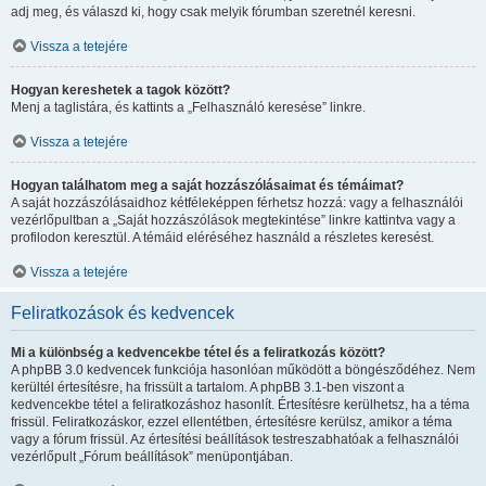
adj meg, és válaszd ki, hogy csak melyik fórumban szeretnél keresni.
Vissza a tetejére
Hogyan kereshetek a tagok között?
Menj a taglistára, és kattints a „Felhasználó keresése” linkre.
Vissza a tetejére
Hogyan találhatom meg a saját hozzászólásaimat és témáimat?
A saját hozzászólásaidhoz kétféleképpen férhetsz hozzá: vagy a felhasználói
vezérlőpultban a „Saját hozzászólások megtekintése” linkre kattintva vagy a
profilodon keresztül. A témáid eléréséhez használd a részletes keresést.
Vissza a tetejére
Feliratkozások és kedvencek
Mi a különbség a kedvencekbe tétel és a feliratkozás között?
A phpBB 3.0 kedvencek funkciója hasonlóan működött a böngésződéhez. Nem
kerültél értesítésre, ha frissült a tartalom. A phpBB 3.1-ben viszont a
kedvencekbe tétel a feliratkozáshoz hasonlít. Értesítésre kerülhetsz, ha a téma
frissül. Feliratkozáskor, ezzel ellentétben, értesítésre kerülsz, amikor a téma
vagy a fórum frissül. Az értesítési beállítások testreszabhatóak a felhasználói
vezérlőpult „Fórum beállítások” menüpontjában.