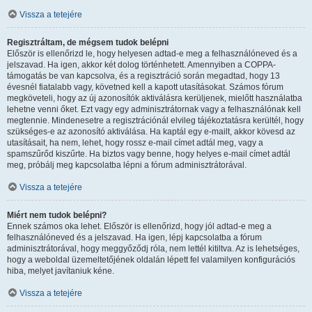
Vissza a tetejére
Regisztráltam, de mégsem tudok belépni
Először is ellenőrizd le, hogy helyesen adtad-e meg a felhasználóneved és a
jelszavad. Ha igen, akkor két dolog történhetett. Amennyiben a COPPA-
támogatás be van kapcsolva, és a regisztráció során megadtad, hogy 13
évesnél fiatalabb vagy, követned kell a kapott utasításokat. Számos fórum
megköveteli, hogy az új azonosítók aktiválásra kerüljenek, mielőtt használatba
lehetne venni őket. Ezt vagy egy adminisztrátornak vagy a felhasználónak kell
megtennie. Mindenesetre a regisztrációnál elvileg tájékoztatásra kerültél, hogy
szükséges-e az azonosító aktiválása. Ha kaptál egy e-mailt, akkor kövesd az
utasításait, ha nem, lehet, hogy rossz e-mail címet adtál meg, vagy a
spamszűrőd kiszűrte. Ha biztos vagy benne, hogy helyes e-mail címet adtál
meg, próbálj meg kapcsolatba lépni a fórum adminisztrátorával.
Vissza a tetejére
Miért nem tudok belépni?
Ennek számos oka lehet. Először is ellenőrizd, hogy jól adtad-e meg a
felhasználóneved és a jelszavad. Ha igen, lépj kapcsolatba a fórum
adminisztrátorával, hogy meggyőződj róla, nem lettél kitiltva. Az is lehetséges,
hogy a weboldal üzemeltetőjének oldalán lépett fel valamilyen konfigurációs
hiba, melyet javítaniuk kéne.
Vissza a tetejére