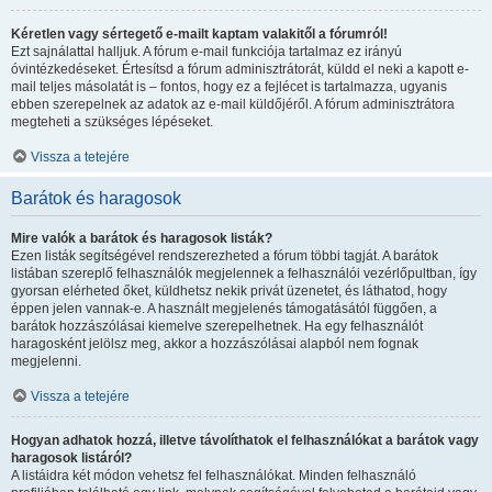
Kéretlen vagy sértegető e-mailt kaptam valakitől a fórumról!
Ezt sajnálattal halljuk. A fórum e-mail funkciója tartalmaz ez irányú
óvintézkedéseket. Értesítsd a fórum adminisztrátorát, küldd el neki a kapott e-
mail teljes másolatát is – fontos, hogy ez a fejlécet is tartalmazza, ugyanis
ebben szerepelnek az adatok az e-mail küldőjéről. A fórum adminisztrátora
megteheti a szükséges lépéseket.
Vissza a tetejére
Barátok és haragosok
Mire valók a barátok és haragosok listák?
Ezen listák segítségével rendszerezheted a fórum többi tagját. A barátok
listában szereplő felhasználók megjelennek a felhasználói vezérlőpultban, így
gyorsan elérheted őket, küldhetsz nekik privát üzenetet, és láthatod, hogy
éppen jelen vannak-e. A használt megjelenés támogatásától függően, a
barátok hozzászólásai kiemelve szerepelhetnek. Ha egy felhasználót
haragosként jelölsz meg, akkor a hozzászólásai alapból nem fognak
megjelenni.
Vissza a tetejére
Hogyan adhatok hozzá, illetve távolíthatok el felhasználókat a barátok vagy
haragosok listáról?
A listáidra két módon vehetsz fel felhasználókat. Minden felhasználó