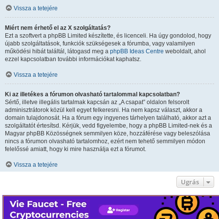
Vissza a tetejére
Miért nem érhető el az X szolgáltatás?
Ezt a szoftvert a phpBB Limited készítette, és licenceli. Ha úgy gondolod, hogy
újabb szolgáltatások, funkciók szükségesek a fórumba, vagy valamilyen
működési hibát találtál, látogasd meg a
phpBB Ideas Centre
weboldalt, ahol
ezzel kapcsolatban további információkat kaphatsz.
Vissza a tetejére
Ki az illetékes a fórumon olvasható tartalommal kapcsolatban?
Sértő, illetve illegális tartalmak kapcsán az „A csapat” oldalon felsorolt
adminisztrátorok közül kell egyet felkeresni. Ha nem kapsz választ, akkor a
domain tulajdonosát. Ha a fórum egy ingyenes tárhelyen található, akkor azt a
szolgáltatót értesítsd. Kérjük, vedd figyelembe, hogy a phpBB Limited-nek és a
Magyar phpBB Közösségnek semmilyen köze, hozzáférése vagy beleszólása
nincs a fórumon olvasható tartalomhoz, ezért nem tehető semmilyen módon
felelőssé amiatt, hogy ki mire használja ezt a fórumot.
Vissza a tetejére
Ugrás