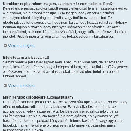
Korábban regisztráltam magam, azonban már nem tudok belépni?!
Keresd elő a regisztrációkor kapott e-mailt, ellenőrizd le a felhasználóneved és
a jelszavad, majd próbálkozz újra. Lehetséges, hogy az adminisztrátor
valamilyen okból kifolyólag inaktiválta, vagy törölte az azonosítód. Ez
utóbbinak egy lehetséges oka, hogy nem küldtél egy hozzászólást se. Néhány
fórumon ugyanis szokás, hogy bizonyos időközönként eltávolítják az olyan
felhasználókat, akik nem küldtek hozzászólást, hogy csökkentsék az adatbázis
méretét. Próbálj meg újra regisztrálni és bekapcsolódni a társalgásba.
Vissza a tetejére
Elfelejtettem a jelszavamat!
Semmi pánik! A jelszavad ugyan nem lehet utólag kideríteni, de lehetőséged
van új készítésére. Ehhez menj a belépés oldalra, majd kattints az
Elfelejtettem
a jelszavam
linkre. Kövesd az utasításokat, és rövid időn belül újra be kell
tudnod lépned.
Vissza a tetejére
Miért kerülök kiléptetésre automatikusan?
Ha belépéskor nem jelölöd be az
Emlékezzen rám
opciót, a rendszer csak egy
előre meghatározott ideig hagy belépve. Ez a viselkedés meggátolja az
azonosítóddal való visszaélést. A tartós belépve maradáshoz jelöld be az
említett opciót. Ezen funkció használata nem ajánlott, ha nyilvános helyről
használod a fórumot, például könyvtárból, internetkávézóból vagy egyetemi
laborból. Ha nem látod a jelölőnégyzetet, a fórumon valószínűleg nincs
bekapcsolva ez a funkció.