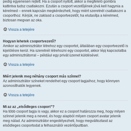
pedig egyenesen rejtett. Ha a csoport nyitott, akkor a megfelelő gombra
kattintva tudsz csatlakozni. Ezután a csoport vezetőjének jóvá kell hagynia a
kérelmed – ennek kapcsán megkérdezheti, hogy miért szeretnél csatlakozni a
csoporthoz. Kérjük, ne zaklasd a csoportvezetőt, ha elutasítja a kérelmed,
biztosan megvan az oka.
Vissza a tetejére
Hogyan lehetek csoportvezető?
Amikor az adminisztrátor létrehoz egy csoportot, általában egy csoportvezető is
kijelölésre kerül. Ha szeretnél létrehozni egy csoportot, akkor lépj kapcsolatba
egy adminisztrátorral – például egy privát üzenet küldésével.
Vissza a tetejére
Miért jelenik meg néhány csoport más színnel?
Az adminisztrátor színeket rendelhet egy csoport tagjaihoz, hogy könnyen
azonosíthatók legyenek.
Vissza a tetejére
Mi az az „elsődleges csoport”?
Ha több csoport tagja is vagy, akkor ez a csoport határozza meg, hogy milyen
színnel jelenik meg a neved, és hogy alapból milyen csoport avatar jelenik
meg nálad. Az adminisztrátor engedélyezheti, hogy megváltoztasd az
elsődleges csoportodat a felhasználói vezérlőpultban.