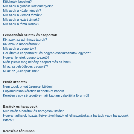
Küldhetek képeket?
Mik azok a globális közlemények?
Mik azok a közlemények?
Mik azok a kiemelt témák?
Mik azok a lezárt témák?
Mik azok a téma ikonok?
Felhasználói szintek és csoportok
Kik azok az adminisztrátorok?
Kik azok a moderátorok?
Mik azok a csoportok?
Hol látom a csoportokat, és hogyan csatlakozhatok egyhez?
Hogyan lehetek csoportvezető?
Miért jelenik meg néhány csoport más színnel?
Mi az az „elsődleges csoport”?
Mi az az „A csapat” link?
Privát üzenetek
Nem tudok privát üzenetet küldeni!
Folyamatosan kéretlen üzeneteket kapok!
Kéretlen vagy sértegető e-mailt kaptam valakitől a fórumról!
Barátok és haragosok
Mire valók a barátok és haragosok listák?
Hogyan adhatok hozzá, illetve távolíthatok el felhasználókat a barátok vagy haragosok
listáról?
Keresés a fórumban