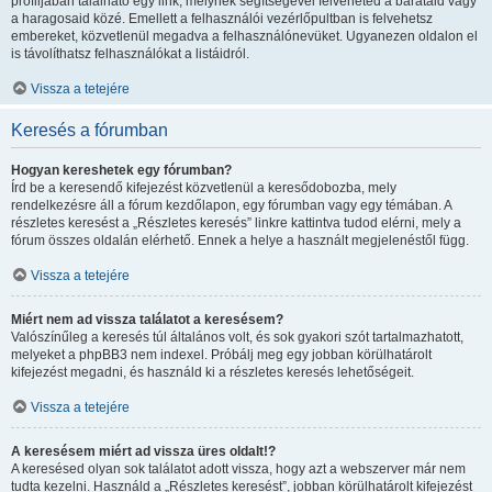
profiljában található egy link, melynek segítségével felveheted a barátaid vagy
a haragosaid közé. Emellett a felhasználói vezérlőpultban is felvehetsz
embereket, közvetlenül megadva a felhasználónevüket. Ugyanezen oldalon el
is távolíthatsz felhasználókat a listáidról.
Vissza a tetejére
Keresés a fórumban
Hogyan kereshetek egy fórumban?
Írd be a keresendő kifejezést közvetlenül a keresődobozba, mely
rendelkezésre áll a fórum kezdőlapon, egy fórumban vagy egy témában. A
részletes keresést a „Részletes keresés” linkre kattintva tudod elérni, mely a
fórum összes oldalán elérhető. Ennek a helye a használt megjelenéstől függ.
Vissza a tetejére
Miért nem ad vissza találatot a keresésem?
Valószínűleg a keresés túl általános volt, és sok gyakori szót tartalmazhatott,
melyeket a phpBB3 nem indexel. Próbálj meg egy jobban körülhatárolt
kifejezést megadni, és használd ki a részletes keresés lehetőségeit.
Vissza a tetejére
A keresésem miért ad vissza üres oldalt!?
A keresésed olyan sok találatot adott vissza, hogy azt a webszerver már nem
tudta kezelni. Használd a „Részletes keresést”, jobban körülhatárolt kifejezést