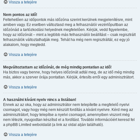
Vissza a tetejére
Nem pontos az idő!
Feltehetően az időpontok más időzóna szerint kerülnek megjelenítésre, mint
amiben vagy. Ez esetben változtasd meg a felhasználói vezérlőpultban az
időzónád a tartózkodási helyednek megfelelően. Kérjük, vedd figyelembe,
hogy az időzónát – mint a legtöbb más felhasználói beállítást – csak regisztrált
felhasználók változtathatják meg. Tehát ha még nem regisztráltál, ez egy jó
alakalom, hogy megtedd.
Vissza a tetejére
Megváltoztattam az időzónát, de még mindig pontatlan az idő!
Ha biztos vagy benne, hogy helyes időzónát adtál meg, de az idő még mindig
más, akkor a szerver órája pontatlan. Kérjük, értesíts erről egy adminisztrátort.
Vissza a tetejére
A használni kívánt nyelv nincs a listában!
Ennek az az oka, hogy az adminisztrátor nem telepítette a megfelelő nyelvi
csomagot, vagy hogy még nem készült fordítás a kívánt nyelvre. Kérd meg az
adminisztrátort, hogy telepítse a nyelvi csomagot, amennyiben viszont még
nem létezik, nyugodtan készítsd el a fordítást. További információért keresd fel
a phpBB Limited weboldalát (a link az oldal alján található).
Vissza a tetejére