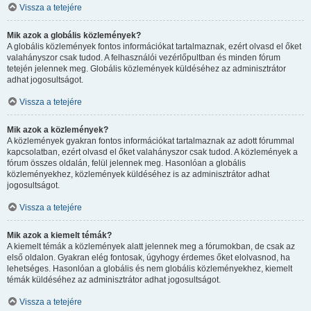
Vissza a tetejére
Mik azok a globális közlemények?
A globális közlemények fontos információkat tartalmaznak, ezért olvasd el őket
valahányszor csak tudod. A felhasználói vezérlőpultban és minden fórum
tetején jelennek meg. Globális közlemények küldéséhez az adminisztrátor
adhat jogosultságot.
Vissza a tetejére
Mik azok a közlemények?
A közlemények gyakran fontos információkat tartalmaznak az adott fórummal
kapcsolatban, ezért olvasd el őket valahányszor csak tudod. A közlemények a
fórum összes oldalán, felül jelennek meg. Hasonlóan a globális
közleményekhez, közlemények küldéséhez is az adminisztrátor adhat
jogosultságot.
Vissza a tetejére
Mik azok a kiemelt témák?
A kiemelt témák a közlemények alatt jelennek meg a fórumokban, de csak az
első oldalon. Gyakran elég fontosak, úgyhogy érdemes őket elolvasnod, ha
lehetséges. Hasonlóan a globális és nem globális közleményekhez, kiemelt
témák küldéséhez az adminisztrátor adhat jogosultságot.
Vissza a tetejére