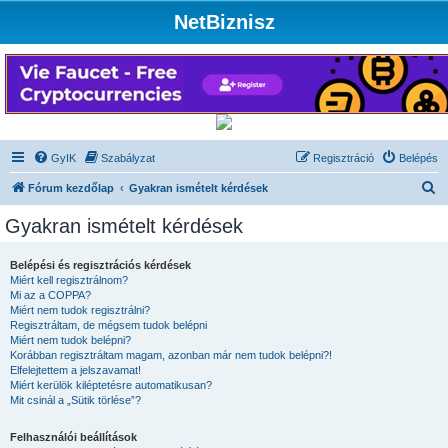
NetBiznisz
GyIK
Szabályzat
Regisztráció
Belépés
K
Fórum kezdőlap
Gyakran ismételt kérdések
e
Gyakran ismételt kérdések
r
e
Belépési és regisztrációs kérdések
Miért kell regisztrálnom?
s
Mi az a COPPA?
é
Miért nem tudok regisztrálni?
Regisztráltam, de mégsem tudok belépni
s
Miért nem tudok belépni?
Korábban regisztráltam magam, azonban már nem tudok belépni?!
Elfelejtettem a jelszavamat!
Miért kerülök kiléptetésre automatikusan?
Mit csinál a „Sütik törlése”?
Felhasználói beállítások