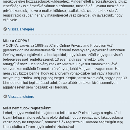
megköveteli-e hozzászólások küldéséhez. Mindemellett a regisztrációval plusz
lehetőségek is elérhetővé válnak a számodra, mint például avatar használata,
privát üzenetek, illetve e-mailek küldése, csatlakozás csoportokhoz stb. A
regisztráció csupán néhány másodpercet vesz igénybe, így javasoljuk, hogy
éljél vele.
Vissza a tetejére
Mi az a COPPA?
A COPPA, vagyis az 1998-as „Child Online Privacy and Protection Act”
(gyerekek online adatvédelméről intézkedő törvény) egy egyesült államokbeli
törvény, mely megköveteli a honlapoktól, hogy írásos szülői vagy gondviselői
beleegyezéssel rendelkezzenek 13 éven aluli személyektől való
adatgyűjtéshez. Ez a törvény csak az Amerikai Egyesült Államokban lévő
szervereken működő fórumokra érvényes, tehát Magyarországon nem. Ha
nem vagy biztos benne, hogy ez a törvény vonatkozik-e rád vagy a fórumra,
melyre regisztrálsz, kérj jogi segítséget. Kérjük, tartsd szem előtt, hogy a phpBB
Limited nem tud jogi tanácsot adni, és az alább leírtakon kívül semmilyen
aggály esetén sem hozzájuk kell fordulni.
Vissza a tetejére
Miért nem tudok regisztrálni?
Lehet, hogy a weboldal tulajdonosa letiltotta az IP-címed vagy a regisztrálni
kívánt felhasználónevet. Az is előfordulhat, hogy a regisztráció kikapcsolásra
került, hogy ne tudjanak új felhasználók regisztrálni. További segítségért lépj
kapcsolatba a fórum egyik adminisztrátorával.