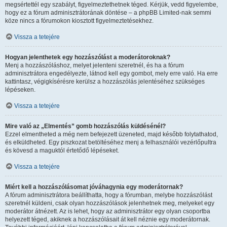
megsértettél egy szabályt, figyelmeztethetnek téged. Kérjük, vedd figyelembe,
hogy ez a fórum adminisztrátorának döntése – a phpBB Limited-nak semmi
köze nincs a fórumokon kiosztott figyelmeztetésekhez.
Vissza a tetejére
Hogyan jelenthetek egy hozzászólást a moderátoroknak?
Menj a hozzászóláshoz, melyet jelenteni szeretnél, és ha a fórum
adminisztrátora engedélyezte, látnod kell egy gombot, mely erre való. Ha erre
kattintasz, végigkísérésre kerülsz a hozzászólás jelentéséhez szükséges
lépéseken.
Vissza a tetejére
Mire való az „Elmentés” gomb hozzászólás küldésénél?
Ezzel elmentheted a még nem befejezett üzeneted, majd később folytathatod,
és elküldheted. Egy piszkozat betöltéséhez menj a felhasználói vezérlőpultra
és kövesd a maguktól értetődő lépéseket.
Vissza a tetejére
Miért kell a hozzászólásomat jóváhagynia egy moderátornak?
A fórum adminisztrátora beállíthatta, hogy a fórumban, melybe hozzászólást
szeretnél küldeni, csak olyan hozzászólások jelenhetnek meg, melyeket egy
moderátor átnézett. Az is lehet, hogy az adminisztrátor egy olyan csoportba
helyezett téged, akiknek a hozzászólásait át kell néznie egy moderátornak.