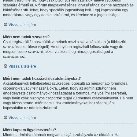
Néhány fórum lehet, hogy csak bizonyos felhasználók, illetve csoportok
számára érhető el. A fórum megtekintéséhez, olvasásához, benne hozzászólás
küldéséhez stb. lehet, hogy speciális jogosultság kell. Lépj kapcsolatba egy
moderátorral vagy egy adminisztrátorral, és kérelmezd a jogosultságot.
Vissza a tetejére
Miért nem tudok szavazni?
Csak regisztrált felhasználók vehetnek részt a szavazásokban (a többszöri
szavazás elkerülése végett). Amennyiben regisztrált felhasználó vagy de
mégsem tudsz szavazni, akkor valószínűleg nincs jogosultságod a
szavazáshoz.
Vissza a tetejére
Miért nem tudok hozzáadni csatolmányokat?
A csatolmányok feltöltéséhez szükséges jogosultság megadható fórumokra,
csoportokra vagy felhasználókra. Lehet, hogy az adminisztrátor nem
engedélyezte csatolmányok hozzáadását a fórumba, melybe írni szeretnél,
vagy talán csak bizonyos csoportok tagjai küldhetnek csatolmányokat. Ha nem
vagy biztos benne, miért nem tudsz csatolmányokat hozzáadni, lépj
kapcsolatba az adminisztrátorral.
Vissza a tetejére
Miért kaptam figyelmeztetést?
Minden adminisztrátornak megvan a saját szabályzata az oldalára. Ha