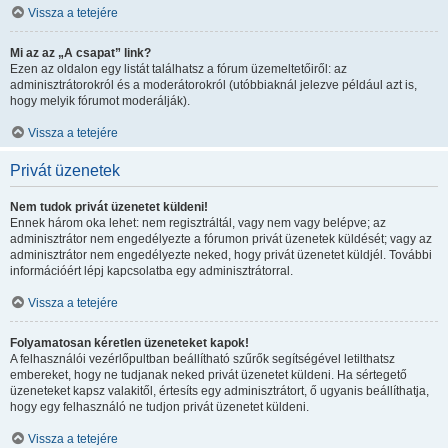
Vissza a tetejére
Mi az az „A csapat” link?
Ezen az oldalon egy listát találhatsz a fórum üzemeltetőiről: az
adminisztrátorokról és a moderátorokról (utóbbiaknál jelezve például azt is,
hogy melyik fórumot moderálják).
Vissza a tetejére
Privát üzenetek
Nem tudok privát üzenetet küldeni!
Ennek három oka lehet: nem regisztráltál, vagy nem vagy belépve; az
adminisztrátor nem engedélyezte a fórumon privát üzenetek küldését; vagy az
adminisztrátor nem engedélyezte neked, hogy privát üzenetet küldjél. További
információért lépj kapcsolatba egy adminisztrátorral.
Vissza a tetejére
Folyamatosan kéretlen üzeneteket kapok!
A felhasználói vezérlőpultban beállítható szűrők segítségével letilthatsz
embereket, hogy ne tudjanak neked privát üzenetet küldeni. Ha sértegető
üzeneteket kapsz valakitől, értesíts egy adminisztrátort, ő ugyanis beállíthatja,
hogy egy felhasználó ne tudjon privát üzenetet küldeni.
Vissza a tetejére