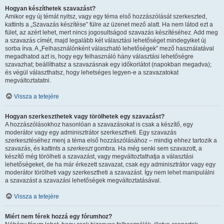
Hogyan készíthetek szavazást?
Amikor egy új témát nyitsz, vagy egy téma első hozzászólását szerkeszted,
kattints a „Szavazás készítése” fülre az üzenet mező alatt. Ha nem látod ezt a
fület, az azért lehet, mert nincs jogosultságod szavazás készítéséhez. Add meg
a szavazás címét, majd legalább két választási lehetőséget mindegyiket új
sorba írva. A „Felhasználónként válaszható lehetőségek” mező használatával
megadhatod azt is, hogy egy felhasználó hány választási lehetőségre
szavazhat; beállíthatsz a szavazásnak egy időkorlátot (napokban megadva);
és végül választhatsz, hogy lehetséges legyen-e a szavazatokat
megváltoztatatni.
Vissza a tetejére
Hogyan szerkeszthetek vagy törölhetek egy szavazást?
A hozzászólásokhoz hasonlóan a szavazásokat is csak a készítő, egy
moderátor vagy egy adminisztrátor szerkesztheti. Egy szavazás
szerkesztéséhez menj a téma első hozzászólásához – mindig ehhez tartozik a
szavazás, és kattints a
szerkeszt
gombra. Ha még senki sem szavazott, a
készítő még törölheti a szavazást, vagy megváltoztathatja a választási
lehetőségeket, de ha már érkezett szavazat, csak egy adminisztrátor vagy egy
moderátor törölheti vagy szerkesztheti a szavazást. Így nem lehet manipulálni
a szavazást a szavazási lehetőségek megváltoztatásával.
Vissza a tetejére
Miért nem férek hozzá egy fórumhoz?