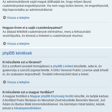
Az adminisztrátorok saját maguk állíthatják be, hogy milyen típusú
csatolmányokat engedélyeznek. Ha nem vagy biztos benne, mi engedélyezett,
lépj kapcsolatba az adminisztrátorral.
Vissza a tetejére
Hogyan érem el a saját csatolmányaimat?
Az általad feltöltött csatolmányok eléréséhez, menj a felhasználói
vezérlőpultra, és kövesd a linkeket a csatolmányok részhez.
Vissza a tetejére
phpBB kérdések
Ki készítette ezt a fórumot?
Ezt a szoftvert (eredeti formájában) a
phpBB Limited
készítette, adta ki, és
gyakorolja a szerzői jogokat felette. A GNU General Public License alatt érhető
el, és szabadon terjeszthető. További információért lásd a linket.
Vissza a tetejére
Ki készítette ezt a magyar fordítást?
A magyar fordítást a
Magyar phpBB Közösség
fordító
készítik, és tartják karban.
A fordítást Fodor Bertalan és Menyhárt Zsolt készítette Berentés Marcell, Joó
Ádám és Bartus Máté közreműködésével. Ha bármilyen hibát találsz, kérjük,
jelezd a
hibabejelentőnkben
.