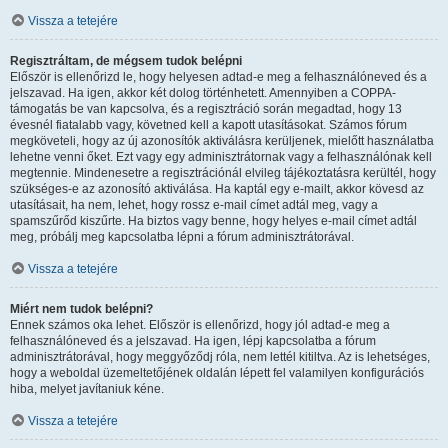
Vissza a tetejére
Regisztráltam, de mégsem tudok belépni
Először is ellenőrizd le, hogy helyesen adtad-e meg a felhasználóneved és a
jelszavad. Ha igen, akkor két dolog történhetett. Amennyiben a COPPA-
támogatás be van kapcsolva, és a regisztráció során megadtad, hogy 13
évesnél fiatalabb vagy, követned kell a kapott utasításokat. Számos fórum
megköveteli, hogy az új azonosítók aktiválásra kerüljenek, mielőtt használatba
lehetne venni őket. Ezt vagy egy adminisztrátornak vagy a felhasználónak kell
megtennie. Mindenesetre a regisztrációnál elvileg tájékoztatásra kerültél, hogy
szükséges-e az azonosító aktiválása. Ha kaptál egy e-mailt, akkor kövesd az
utasításait, ha nem, lehet, hogy rossz e-mail címet adtál meg, vagy a
spamszűrőd kiszűrte. Ha biztos vagy benne, hogy helyes e-mail címet adtál
meg, próbálj meg kapcsolatba lépni a fórum adminisztrátorával.
Vissza a tetejére
Miért nem tudok belépni?
Ennek számos oka lehet. Először is ellenőrizd, hogy jól adtad-e meg a
felhasználóneved és a jelszavad. Ha igen, lépj kapcsolatba a fórum
adminisztrátorával, hogy meggyőződj róla, nem lettél kitiltva. Az is lehetséges,
hogy a weboldal üzemeltetőjének oldalán lépett fel valamilyen konfigurációs
hiba, melyet javítaniuk kéne.
Vissza a tetejére