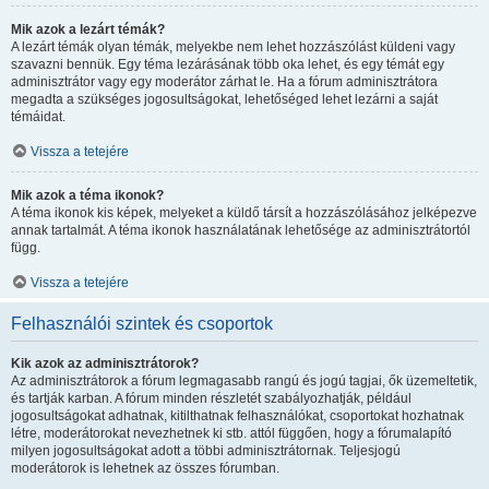
Mik azok a lezárt témák?
A lezárt témák olyan témák, melyekbe nem lehet hozzászólást küldeni vagy
szavazni bennük. Egy téma lezárásának több oka lehet, és egy témát egy
adminisztrátor vagy egy moderátor zárhat le. Ha a fórum adminisztrátora
megadta a szükséges jogosultságokat, lehetőséged lehet lezárni a saját
témáidat.
Vissza a tetejére
Mik azok a téma ikonok?
A téma ikonok kis képek, melyeket a küldő társít a hozzászólásához jelképezve
annak tartalmát. A téma ikonok használatának lehetősége az adminisztrátortól
függ.
Vissza a tetejére
Felhasználói szintek és csoportok
Kik azok az adminisztrátorok?
Az adminisztrátorok a fórum legmagasabb rangú és jogú tagjai, ők üzemeltetik,
és tartják karban. A fórum minden részletét szabályozhatják, például
jogosultságokat adhatnak, kitilthatnak felhasználókat, csoportokat hozhatnak
létre, moderátorokat nevezhetnek ki stb. attól függően, hogy a fórumalapító
milyen jogosultságokat adott a többi adminisztrátornak. Teljesjogú
moderátorok is lehetnek az összes fórumban.