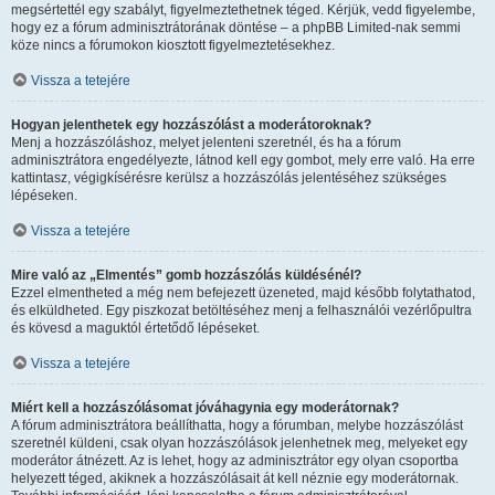
megsértettél egy szabályt, figyelmeztethetnek téged. Kérjük, vedd figyelembe,
hogy ez a fórum adminisztrátorának döntése – a phpBB Limited-nak semmi
köze nincs a fórumokon kiosztott figyelmeztetésekhez.
Vissza a tetejére
Hogyan jelenthetek egy hozzászólást a moderátoroknak?
Menj a hozzászóláshoz, melyet jelenteni szeretnél, és ha a fórum
adminisztrátora engedélyezte, látnod kell egy gombot, mely erre való. Ha erre
kattintasz, végigkísérésre kerülsz a hozzászólás jelentéséhez szükséges
lépéseken.
Vissza a tetejére
Mire való az „Elmentés” gomb hozzászólás küldésénél?
Ezzel elmentheted a még nem befejezett üzeneted, majd később folytathatod,
és elküldheted. Egy piszkozat betöltéséhez menj a felhasználói vezérlőpultra
és kövesd a maguktól értetődő lépéseket.
Vissza a tetejére
Miért kell a hozzászólásomat jóváhagynia egy moderátornak?
A fórum adminisztrátora beállíthatta, hogy a fórumban, melybe hozzászólást
szeretnél küldeni, csak olyan hozzászólások jelenhetnek meg, melyeket egy
moderátor átnézett. Az is lehet, hogy az adminisztrátor egy olyan csoportba
helyezett téged, akiknek a hozzászólásait át kell néznie egy moderátornak.