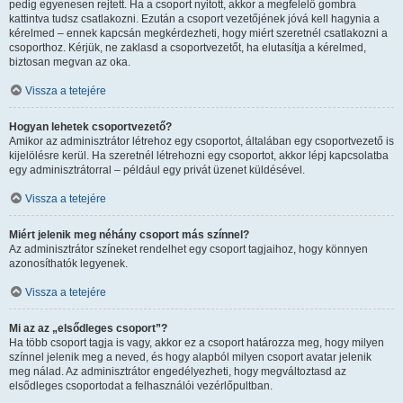
pedig egyenesen rejtett. Ha a csoport nyitott, akkor a megfelelő gombra
kattintva tudsz csatlakozni. Ezután a csoport vezetőjének jóvá kell hagynia a
kérelmed – ennek kapcsán megkérdezheti, hogy miért szeretnél csatlakozni a
csoporthoz. Kérjük, ne zaklasd a csoportvezetőt, ha elutasítja a kérelmed,
biztosan megvan az oka.
Vissza a tetejére
Hogyan lehetek csoportvezető?
Amikor az adminisztrátor létrehoz egy csoportot, általában egy csoportvezető is
kijelölésre kerül. Ha szeretnél létrehozni egy csoportot, akkor lépj kapcsolatba
egy adminisztrátorral – például egy privát üzenet küldésével.
Vissza a tetejére
Miért jelenik meg néhány csoport más színnel?
Az adminisztrátor színeket rendelhet egy csoport tagjaihoz, hogy könnyen
azonosíthatók legyenek.
Vissza a tetejére
Mi az az „elsődleges csoport”?
Ha több csoport tagja is vagy, akkor ez a csoport határozza meg, hogy milyen
színnel jelenik meg a neved, és hogy alapból milyen csoport avatar jelenik
meg nálad. Az adminisztrátor engedélyezheti, hogy megváltoztasd az
elsődleges csoportodat a felhasználói vezérlőpultban.