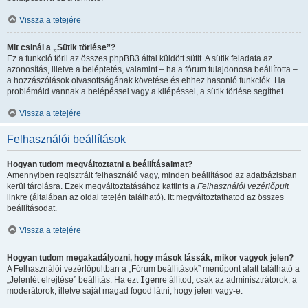
Vissza a tetejére
Mit csinál a „Sütik törlése”?
Ez a funkció törli az összes phpBB3 által küldött sütit. A sütik feladata az
azonosítás, illetve a beléptetés, valamint – ha a fórum tulajdonosa beállította –
a hozzászólások olvasottságának követése és ehhez hasonló funkciók. Ha
problémáid vannak a belépéssel vagy a kilépéssel, a sütik törlése segíthet.
Vissza a tetejére
Felhasználói beállítások
Hogyan tudom megváltoztatni a beállításaimat?
Amennyiben regisztrált felhasználó vagy, minden beállításod az adatbázisban
kerül tárolásra. Ezek megváltoztatásához kattints a
Felhasználói vezérlőpult
linkre (általában az oldal tetején található). Itt megváltoztathatod az összes
beállításodat.
Vissza a tetejére
Hogyan tudom megakadályozni, hogy mások lássák, mikor vagyok jelen?
A Felhasználói vezérlőpultban a „Fórum beállítások” menüpont alatt található a
„Jelenlét elrejtése” beállítás. Ha ezt
Igen
re állítod, csak az adminisztrátorok, a
moderátorok, illetve saját magad fogod látni, hogy jelen vagy-e.