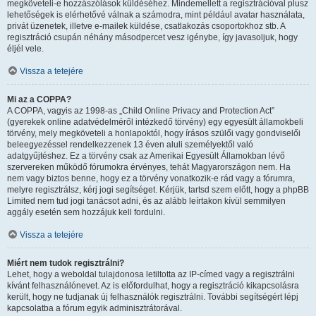
megköveteli-e hozzászólások küldéséhez. Mindemellett a regisztrációval plusz
lehetőségek is elérhetővé válnak a számodra, mint például avatar használata,
privát üzenetek, illetve e-mailek küldése, csatlakozás csoportokhoz stb. A
regisztráció csupán néhány másodpercet vesz igénybe, így javasoljuk, hogy
éljél vele.
Vissza a tetejére
Mi az a COPPA?
A COPPA, vagyis az 1998-as „Child Online Privacy and Protection Act”
(gyerekek online adatvédelméről intézkedő törvény) egy egyesült államokbeli
törvény, mely megköveteli a honlapoktól, hogy írásos szülői vagy gondviselői
beleegyezéssel rendelkezzenek 13 éven aluli személyektől való
adatgyűjtéshez. Ez a törvény csak az Amerikai Egyesült Államokban lévő
szervereken működő fórumokra érvényes, tehát Magyarországon nem. Ha
nem vagy biztos benne, hogy ez a törvény vonatkozik-e rád vagy a fórumra,
melyre regisztrálsz, kérj jogi segítséget. Kérjük, tartsd szem előtt, hogy a phpBB
Limited nem tud jogi tanácsot adni, és az alább leírtakon kívül semmilyen
aggály esetén sem hozzájuk kell fordulni.
Vissza a tetejére
Miért nem tudok regisztrálni?
Lehet, hogy a weboldal tulajdonosa letiltotta az IP-címed vagy a regisztrálni
kívánt felhasználónevet. Az is előfordulhat, hogy a regisztráció kikapcsolásra
került, hogy ne tudjanak új felhasználók regisztrálni. További segítségért lépj
kapcsolatba a fórum egyik adminisztrátorával.