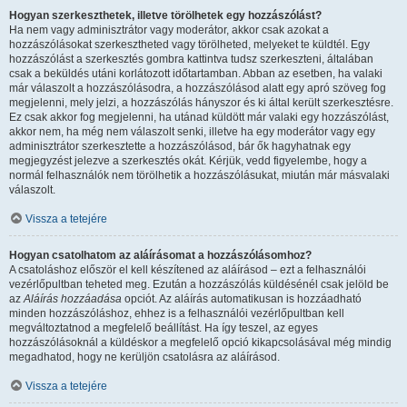
Hogyan szerkeszthetek, illetve törölhetek egy hozzászólást?
Ha nem vagy adminisztrátor vagy moderátor, akkor csak azokat a
hozzászólásokat szerkesztheted vagy törölheted, melyeket te küldtél. Egy
hozzászólást a szerkesztés gombra kattintva tudsz szerkeszteni, általában
csak a beküldés utáni korlátozott időtartamban. Abban az esetben, ha valaki
már válaszolt a hozzászólásodra, a hozzászólásod alatt egy apró szöveg fog
megjelenni, mely jelzi, a hozzászólás hányszor és ki által került szerkesztésre.
Ez csak akkor fog megjelenni, ha utánad küldött már valaki egy hozzászólást,
akkor nem, ha még nem válaszolt senki, illetve ha egy moderátor vagy egy
adminisztrátor szerkesztette a hozzászólásod, bár ők hagyhatnak egy
megjegyzést jelezve a szerkesztés okát. Kérjük, vedd figyelembe, hogy a
normál felhasználók nem törölhetik a hozzászólásukat, miután már másvalaki
válaszolt.
Vissza a tetejére
Hogyan csatolhatom az aláírásomat a hozzászólásomhoz?
A csatoláshoz először el kell készítened az aláírásod – ezt a felhasználói
vezérlőpultban teheted meg. Ezután a hozzászólás küldésénél csak jelöld be
az
Aláírás hozzáadása
opciót. Az aláírás automatikusan is hozzáadható
minden hozzászóláshoz, ehhez is a felhasználói vezérlőpultban kell
megváltoztatnod a megfelelő beállítást. Ha így teszel, az egyes
hozzászólásoknál a küldéskor a megfelelő opció kikapcsolásával még mindig
megadhatod, hogy ne kerüljön csatolásra az aláírásod.
Vissza a tetejére