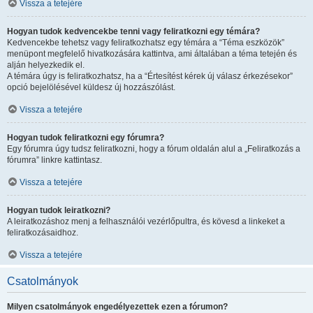
Vissza a tetejére
Hogyan tudok kedvencekbe tenni vagy feliratkozni egy témára?
Kedvencekbe tehetsz vagy feliratkozhatsz egy témára a “Téma eszközök”
menüpont megfelelő hivatkozására kattintva, ami általában a téma tetején és
alján helyezkedik el.
A témára úgy is feliratkozhatsz, ha a “Értesítést kérek új válasz érkezésekor”
opció bejelölésével küldesz új hozzászólást.
Vissza a tetejére
Hogyan tudok feliratkozni egy fórumra?
Egy fórumra úgy tudsz feliratkozni, hogy a fórum oldalán alul a „Feliratkozás a
fórumra” linkre kattintasz.
Vissza a tetejére
Hogyan tudok leiratkozni?
A leiratkozáshoz menj a felhasználói vezérlőpultra, és kövesd a linkeket a
feliratkozásaidhoz.
Vissza a tetejére
Csatolmányok
Milyen csatolmányok engedélyezettek ezen a fórumon?