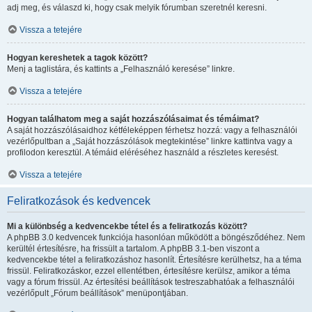
adj meg, és válaszd ki, hogy csak melyik fórumban szeretnél keresni.
Vissza a tetejére
Hogyan kereshetek a tagok között?
Menj a taglistára, és kattints a „Felhasználó keresése” linkre.
Vissza a tetejére
Hogyan találhatom meg a saját hozzászólásaimat és témáimat?
A saját hozzászólásaidhoz kétféleképpen férhetsz hozzá: vagy a felhasználói
vezérlőpultban a „Saját hozzászólások megtekintése” linkre kattintva vagy a
profilodon keresztül. A témáid eléréséhez használd a részletes keresést.
Vissza a tetejére
Feliratkozások és kedvencek
Mi a különbség a kedvencekbe tétel és a feliratkozás között?
A phpBB 3.0 kedvencek funkciója hasonlóan működött a böngésződéhez. Nem
kerültél értesítésre, ha frissült a tartalom. A phpBB 3.1-ben viszont a
kedvencekbe tétel a feliratkozáshoz hasonlít. Értesítésre kerülhetsz, ha a téma
frissül. Feliratkozáskor, ezzel ellentétben, értesítésre kerülsz, amikor a téma
vagy a fórum frissül. Az értesítési beállítások testreszabhatóak a felhasználói
vezérlőpult „Fórum beállítások” menüpontjában.