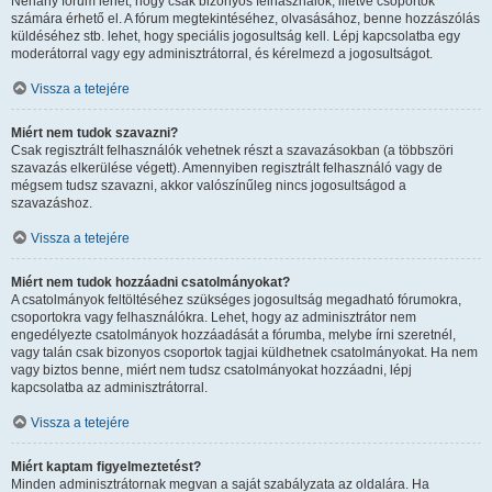
Néhány fórum lehet, hogy csak bizonyos felhasználók, illetve csoportok
számára érhető el. A fórum megtekintéséhez, olvasásához, benne hozzászólás
küldéséhez stb. lehet, hogy speciális jogosultság kell. Lépj kapcsolatba egy
moderátorral vagy egy adminisztrátorral, és kérelmezd a jogosultságot.
Vissza a tetejére
Miért nem tudok szavazni?
Csak regisztrált felhasználók vehetnek részt a szavazásokban (a többszöri
szavazás elkerülése végett). Amennyiben regisztrált felhasználó vagy de
mégsem tudsz szavazni, akkor valószínűleg nincs jogosultságod a
szavazáshoz.
Vissza a tetejére
Miért nem tudok hozzáadni csatolmányokat?
A csatolmányok feltöltéséhez szükséges jogosultság megadható fórumokra,
csoportokra vagy felhasználókra. Lehet, hogy az adminisztrátor nem
engedélyezte csatolmányok hozzáadását a fórumba, melybe írni szeretnél,
vagy talán csak bizonyos csoportok tagjai küldhetnek csatolmányokat. Ha nem
vagy biztos benne, miért nem tudsz csatolmányokat hozzáadni, lépj
kapcsolatba az adminisztrátorral.
Vissza a tetejére
Miért kaptam figyelmeztetést?
Minden adminisztrátornak megvan a saját szabályzata az oldalára. Ha