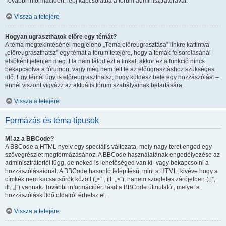
További információért, lépj kapcsolatba a fórum adminisztrátorával.
Vissza a tetejére
Hogyan ugraszthatok előre egy témát?
A téma megtekintésénél megjelenő „Téma előreugrasztása” linkre kattintva
„előreugraszthatsz” egy témát a fórum tetejére, hogy a témák felsorolásánál
elsőként jelenjen meg. Ha nem látod ezt a linket, akkor ez a funkció nincs
bekapcsolva a fórumon, vagy még nem telt le az előugrasztáshoz szükséges
idő. Egy témát úgy is előreugraszthatsz, hogy küldesz bele egy hozzászólást –
ennél viszont vigyázz az aktuális fórum szabályainak betartására.
Vissza a tetejére
Formázás és téma típusok
Mi az a BBCode?
A BBCode a HTML nyelv egy speciális változata, mely nagy teret enged egy
szövegrészlet megformázásához. A BBCode használatának engedélyezése az
adminisztrátortól függ, de neked is lehetőséged van ki- vagy bekapcsolni a
hozzászólásaidnál. A BBCode hasonló felépítésű, mint a HTML, kivéve hogy a
címkék nem kacsacsőrök között („<” , ill. „>”), hanem szögletes zárójelben („[”,
ill. „]”) vannak. További információért lásd a BBCode útmutatót, melyet a
hozzászólásküldő oldalról érhetsz el.
Vissza a tetejére