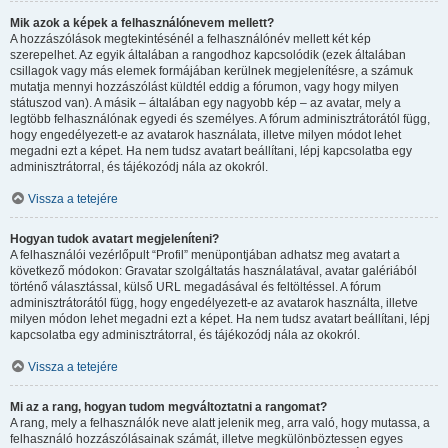
Mik azok a képek a felhasználónevem mellett?
A hozzászólások megtekintésénél a felhasználónév mellett két kép
szerepelhet. Az egyik általában a rangodhoz kapcsolódik (ezek általában
csillagok vagy más elemek formájában kerülnek megjelenítésre, a számuk
mutatja mennyi hozzászólást küldtél eddig a fórumon, vagy hogy milyen
státuszod van). A másik – általában egy nagyobb kép – az avatar, mely a
legtöbb felhasználónak egyedi és személyes. A fórum adminisztrátorától függ,
hogy engedélyezett-e az avatarok használata, illetve milyen módot lehet
megadni ezt a képet. Ha nem tudsz avatart beállítani, lépj kapcsolatba egy
adminisztrátorral, és tájékozódj nála az okokról.
Vissza a tetejére
Hogyan tudok avatart megjeleníteni?
A felhasználói vezérlőpult “Profil” menüpontjában adhatsz meg avatart a
következő módokon: Gravatar szolgáltatás használatával, avatar galériából
történő választással, külső URL megadásával és feltöltéssel. A fórum
adminisztrátorától függ, hogy engedélyezett-e az avatarok használta, illetve
milyen módon lehet megadni ezt a képet. Ha nem tudsz avatart beállítani, lépj
kapcsolatba egy adminisztrátorral, és tájékozódj nála az okokról.
Vissza a tetejére
Mi az a rang, hogyan tudom megváltoztatni a rangomat?
A rang, mely a felhasználók neve alatt jelenik meg, arra való, hogy mutassa, a
felhasználó hozzászólásainak számát, illetve megkülönböztessen egyes