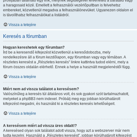
profiljában található egy link, melynek segítségével felveheted a barátaid vagy
a haragosaid közé. Emellett a felhasználói vezérlőpultban is felvehetsz
embereket, közvetlenül megadva a felhasználónevüket. Ugyanezen oldalon el
is távolíthatsz felhasználókat a listáidról.
Vissza a tetejére
Keresés a fórumban
Hogyan kereshetek egy fórumban?
Írd be a keresendő kifejezést közvetlenül a keresődobozba, mely
rendelkezésre áll a fórum kezdőlapon, egy fórumban vagy egy témában. A
részletes keresést a „Részletes keresés” linkre kattintva tudod elérni, mely a
fórum összes oldalán elérhető. Ennek a helye a használt megjelenéstől függ.
Vissza a tetejére
Miért nem ad vissza találatot a keresésem?
Valószínűleg a keresés túl általános volt, és sok gyakori szót tartalmazhatott,
melyeket a phpBB3 nem indexel. Próbálj meg egy jobban körülhatárolt
kifejezést megadni, és használd ki a részletes keresés lehetőségeit.
Vissza a tetejére
A keresésem miért ad vissza üres oldalt!?
A keresésed olyan sok találatot adott vissza, hogy azt a webszerver már nem
tudta kezelni. Használd a „Részletes keresést”, jobban körülhatárolt kifejezést