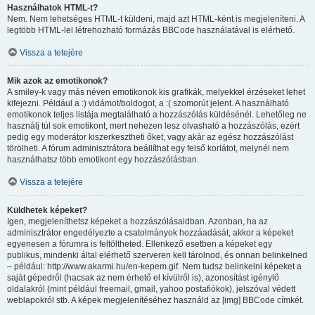
Használhatok HTML-t?
Nem. Nem lehetséges HTML-t küldeni, majd azt HTML-ként is megjeleníteni. A
legtöbb HTML-lel létrehozható formázás BBCode használatával is elérhető.
Vissza a tetejére
Mik azok az emotikonok?
A smiley-k vagy más néven emotikonok kis grafikák, melyekkel érzéseket lehet
kifejezni. Például a :) vidámot/boldogot, a :( szomorút jelent. A használható
emotikonok teljes listája megtalálható a hozzászólás küldésénél. Lehetőleg ne
használj túl sok emotikont, mert nehezen lesz olvasható a hozzászólás, ezért
pedig egy moderátor kiszerkesztheti őket, vagy akár az egész hozzászólást
törölheti. A fórum adminisztrátora beállíthat egy felső korlátot, melynél nem
használhatsz több emotikont egy hozzászólásban.
Vissza a tetejére
Küldhetek képeket?
Igen, megjeleníthetsz képeket a hozzászólásaidban. Azonban, ha az
adminisztrátor engedélyezte a csatolmányok hozzáadását, akkor a képeket
egyenesen a fórumra is feltöltheted. Ellenkező esetben a képeket egy
publikus, mindenki által elérhető szerveren kell tárolnod, és onnan belinkelned
– például: http://www.akarmi.hu/en-kepem.gif. Nem tudsz belinkelni képeket a
saját gépedről (hacsak az nem érhető el kívülről is), azonosítást igénylő
oldalakról (mint például freemail, gmail, yahoo postafiókok), jelszóval védett
weblapokról stb. A képek megjelenítéséhez használd az [img] BBCode címkét.