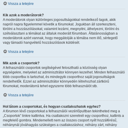
Vissza a tetejére
Kik azok a moderátorok?
A moderátorok olyan különleges jogosultságokkal rendelkező tagok, akik
napról napra figyelemmel követik a fórumokat. Jogukban áll szerkeszteni,
törölni a hozzászólásokat, valamint lezárni, megnyitni, áthelyezni, törölni és
szétválasztani a témákat az általuk moderált fórumban. Általánosságban a
moderátorok azért vannak, hogy meggátolják a témába nem illő, sértegető
vagy támadó hangvételű hozzászólások küldését.
Vissza a tetejére
Mik azok a csoportok?
A felhasználói csoportok segítségével felosztható a közösség olyan
egységekre, melyeket az adminisztrátor könnyen kezelhet. Minden felhasználó
több csoportba is tartozhat, és mindegyik csoporthoz saját jogosultságok
rendelhetők. Ezzel az adminisztrátor könnyedén létrehozhat zártkörű
fórumokat, moderátorrá tehet egyszerre több felhasználót stb.
Vissza a tetejére
Hol látom a csoportokat, és hogyan csatlakozhatok egyhez?
A fórumon lévő csoportokat a felhasználói vezérlőpultban tekintheted meg a
„Csoportok” linkre kattintva. Ha csatlakozni szeretnél egy csoporthoz, kattints a
megfelelő gombra. Mindemellett nem az összes csoport
nyílt hozzáférésű
,
néhánynál jóváhagyás szükséges a csatlakozáshoz, néhány zárt, néhány