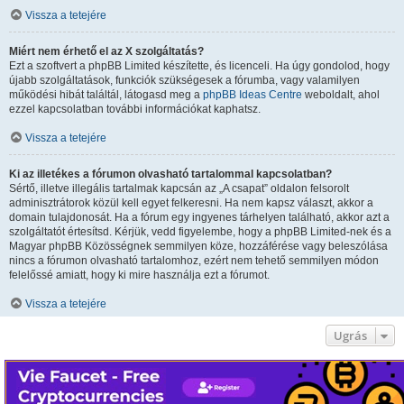
Vissza a tetejére
Miért nem érhető el az X szolgáltatás?
Ezt a szoftvert a phpBB Limited készítette, és licenceli. Ha úgy gondolod, hogy
újabb szolgáltatások, funkciók szükségesek a fórumba, vagy valamilyen
működési hibát találtál, látogasd meg a
phpBB Ideas Centre
weboldalt, ahol
ezzel kapcsolatban további információkat kaphatsz.
Vissza a tetejére
Ki az illetékes a fórumon olvasható tartalommal kapcsolatban?
Sértő, illetve illegális tartalmak kapcsán az „A csapat” oldalon felsorolt
adminisztrátorok közül kell egyet felkeresni. Ha nem kapsz választ, akkor a
domain tulajdonosát. Ha a fórum egy ingyenes tárhelyen található, akkor azt a
szolgáltatót értesítsd. Kérjük, vedd figyelembe, hogy a phpBB Limited-nek és a
Magyar phpBB Közösségnek semmilyen köze, hozzáférése vagy beleszólása
nincs a fórumon olvasható tartalomhoz, ezért nem tehető semmilyen módon
felelőssé amiatt, hogy ki mire használja ezt a fórumot.
Vissza a tetejére
Ugrás