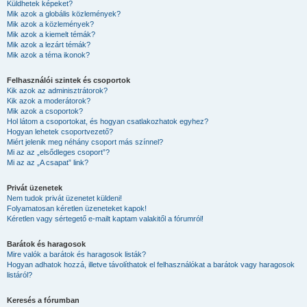
Küldhetek képeket?
Mik azok a globális közlemények?
Mik azok a közlemények?
Mik azok a kiemelt témák?
Mik azok a lezárt témák?
Mik azok a téma ikonok?
Felhasználói szintek és csoportok
Kik azok az adminisztrátorok?
Kik azok a moderátorok?
Mik azok a csoportok?
Hol látom a csoportokat, és hogyan csatlakozhatok egyhez?
Hogyan lehetek csoportvezető?
Miért jelenik meg néhány csoport más színnel?
Mi az az „elsődleges csoport”?
Mi az az „A csapat” link?
Privát üzenetek
Nem tudok privát üzenetet küldeni!
Folyamatosan kéretlen üzeneteket kapok!
Kéretlen vagy sértegető e-mailt kaptam valakitől a fórumról!
Barátok és haragosok
Mire valók a barátok és haragosok listák?
Hogyan adhatok hozzá, illetve távolíthatok el felhasználókat a barátok vagy haragosok
listáról?
Keresés a fórumban