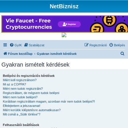
NetBiznisz
GyIK
Szabályzat
Regisztráció
Belépés
K
Fórum kezdőlap
Gyakran ismételt kérdések
e
Gyakran ismételt kérdések
r
e
Belépési és regisztrációs kérdések
Miért kell regisztrálnom?
s
Mi az a COPPA?
é
Miért nem tudok regisztrálni?
Regisztráltam, de mégsem tudok belépni
s
Miért nem tudok belépni?
Korábban regisztráltam magam, azonban már nem tudok belépni?!
Elfelejtettem a jelszavamat!
Miért kerülök kiléptetésre automatikusan?
Mit csinál a „Sütik törlése”?
Felhasználói beállítások