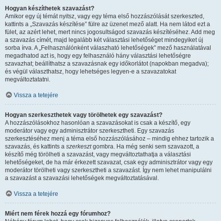
Hogyan készíthetek szavazást?
Amikor egy új témát nyitsz, vagy egy téma első hozzászólását szerkeszted,
kattints a „Szavazás készítése” fülre az üzenet mező alatt. Ha nem látod ezt a
fület, az azért lehet, mert nincs jogosultságod szavazás készítéséhez. Add meg
a szavazás címét, majd legalább két választási lehetőséget mindegyiket új
sorba írva. A „Felhasználónként válaszható lehetőségek” mező használatával
megadhatod azt is, hogy egy felhasználó hány választási lehetőségre
szavazhat; beállíthatsz a szavazásnak egy időkorlátot (napokban megadva);
és végül választhatsz, hogy lehetséges legyen-e a szavazatokat
megváltoztatatni.
Vissza a tetejére
Hogyan szerkeszthetek vagy törölhetek egy szavazást?
A hozzászólásokhoz hasonlóan a szavazásokat is csak a készítő, egy
moderátor vagy egy adminisztrátor szerkesztheti. Egy szavazás
szerkesztéséhez menj a téma első hozzászólásához – mindig ehhez tartozik a
szavazás, és kattints a
szerkeszt
gombra. Ha még senki sem szavazott, a
készítő még törölheti a szavazást, vagy megváltoztathatja a választási
lehetőségeket, de ha már érkezett szavazat, csak egy adminisztrátor vagy egy
moderátor törölheti vagy szerkesztheti a szavazást. Így nem lehet manipulálni
a szavazást a szavazási lehetőségek megváltoztatásával.
Vissza a tetejére
Miért nem férek hozzá egy fórumhoz?