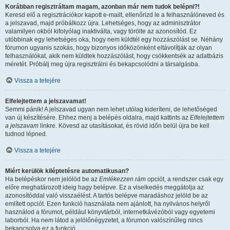
Korábban regisztráltam magam, azonban már nem tudok belépni?!
Keresd elő a regisztrációkor kapott e-mailt, ellenőrizd le a felhasználóneved és
a jelszavad, majd próbálkozz újra. Lehetséges, hogy az adminisztrátor
valamilyen okból kifolyólag inaktiválta, vagy törölte az azonosítód. Ez
utóbbinak egy lehetséges oka, hogy nem küldtél egy hozzászólást se. Néhány
fórumon ugyanis szokás, hogy bizonyos időközönként eltávolítják az olyan
felhasználókat, akik nem küldtek hozzászólást, hogy csökkentsék az adatbázis
méretét. Próbálj meg újra regisztrálni és bekapcsolódni a társalgásba.
Vissza a tetejére
Elfelejtettem a jelszavamat!
Semmi pánik! A jelszavad ugyan nem lehet utólag kideríteni, de lehetőséged
van új készítésére. Ehhez menj a belépés oldalra, majd kattints az
Elfelejtettem
a jelszavam
linkre. Kövesd az utasításokat, és rövid időn belül újra be kell
tudnod lépned.
Vissza a tetejére
Miért kerülök kiléptetésre automatikusan?
Ha belépéskor nem jelölöd be az
Emlékezzen rám
opciót, a rendszer csak egy
előre meghatározott ideig hagy belépve. Ez a viselkedés meggátolja az
azonosítóddal való visszaélést. A tartós belépve maradáshoz jelöld be az
említett opciót. Ezen funkció használata nem ajánlott, ha nyilvános helyről
használod a fórumot, például könyvtárból, internetkávézóból vagy egyetemi
laborból. Ha nem látod a jelölőnégyzetet, a fórumon valószínűleg nincs
bekapcsolva ez a funkció.