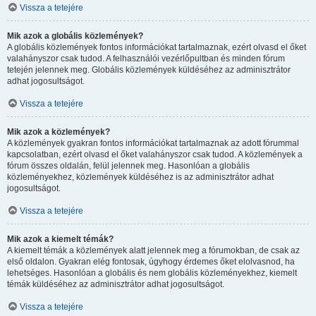
Vissza a tetejére
Mik azok a globális közlemények?
A globális közlemények fontos információkat tartalmaznak, ezért olvasd el őket
valahányszor csak tudod. A felhasználói vezérlőpultban és minden fórum
tetején jelennek meg. Globális közlemények küldéséhez az adminisztrátor
adhat jogosultságot.
Vissza a tetejére
Mik azok a közlemények?
A közlemények gyakran fontos információkat tartalmaznak az adott fórummal
kapcsolatban, ezért olvasd el őket valahányszor csak tudod. A közlemények a
fórum összes oldalán, felül jelennek meg. Hasonlóan a globális
közleményekhez, közlemények küldéséhez is az adminisztrátor adhat
jogosultságot.
Vissza a tetejére
Mik azok a kiemelt témák?
A kiemelt témák a közlemények alatt jelennek meg a fórumokban, de csak az
első oldalon. Gyakran elég fontosak, úgyhogy érdemes őket elolvasnod, ha
lehetséges. Hasonlóan a globális és nem globális közleményekhez, kiemelt
témák küldéséhez az adminisztrátor adhat jogosultságot.
Vissza a tetejére