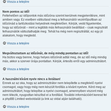
Vissza a tetejére
Nem pontos az idő!
Feltehetően az időpontok más időzóna szerint kerülnek megjelenítésre, mint
amiben vagy. Ez esetben változtasd meg a felhasználói vezérlőpultban az
időzónád a tartózkodási helyednek megfelelően. Kérjük, vedd figyelembe,
hogy az időzónát – mint a legtöbb más felhasználói beállítást – csak regisztrált
felhasználók változtathatják meg. Tehát ha még nem regisztráltál, ez egy jó
alakalom, hogy megtedd.
Vissza a tetejére
Megváltoztattam az időzónát, de még mindig pontatlan az idő!
Ha biztos vagy benne, hogy helyes időzónát adtál meg, de az idő még mindig
más, akkor a szerver órája pontatlan. Kérjük, értesíts erről egy adminisztrátort.
Vissza a tetejére
A használni kívánt nyelv nincs a listában!
Ennek az az oka, hogy az adminisztrátor nem telepítette a megfelelő nyelvi
csomagot, vagy hogy még nem készült fordítás a kívánt nyelvre. Kérd meg az
adminisztrátort, hogy telepítse a nyelvi csomagot, amennyiben viszont még
nem létezik, nyugodtan készítsd el a fordítást. További információért keresd fel
a phpBB Limited weboldalát (a link az oldal alján található).
Vissza a tetejére