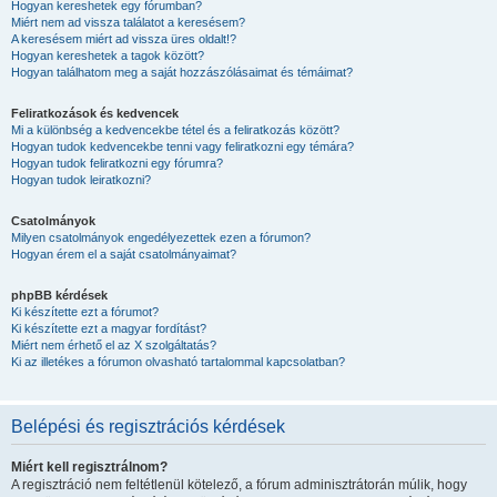
Hogyan kereshetek egy fórumban?
Miért nem ad vissza találatot a keresésem?
A keresésem miért ad vissza üres oldalt!?
Hogyan kereshetek a tagok között?
Hogyan találhatom meg a saját hozzászólásaimat és témáimat?
Feliratkozások és kedvencek
Mi a különbség a kedvencekbe tétel és a feliratkozás között?
Hogyan tudok kedvencekbe tenni vagy feliratkozni egy témára?
Hogyan tudok feliratkozni egy fórumra?
Hogyan tudok leiratkozni?
Csatolmányok
Milyen csatolmányok engedélyezettek ezen a fórumon?
Hogyan érem el a saját csatolmányaimat?
phpBB kérdések
Ki készítette ezt a fórumot?
Ki készítette ezt a magyar fordítást?
Miért nem érhető el az X szolgáltatás?
Ki az illetékes a fórumon olvasható tartalommal kapcsolatban?
Belépési és regisztrációs kérdések
Miért kell regisztrálnom?
A regisztráció nem feltétlenül kötelező, a fórum adminisztrátorán múlik, hogy