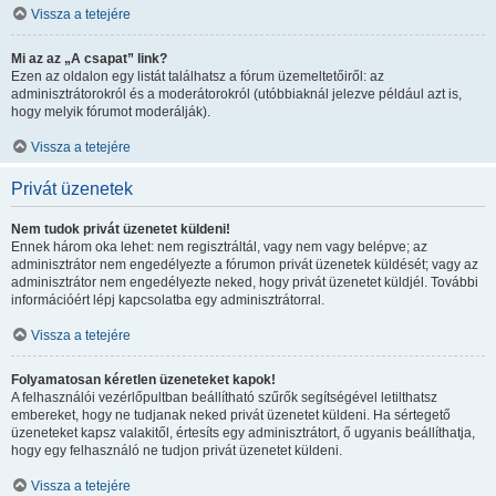
Vissza a tetejére
Mi az az „A csapat” link?
Ezen az oldalon egy listát találhatsz a fórum üzemeltetőiről: az
adminisztrátorokról és a moderátorokról (utóbbiaknál jelezve például azt is,
hogy melyik fórumot moderálják).
Vissza a tetejére
Privát üzenetek
Nem tudok privát üzenetet küldeni!
Ennek három oka lehet: nem regisztráltál, vagy nem vagy belépve; az
adminisztrátor nem engedélyezte a fórumon privát üzenetek küldését; vagy az
adminisztrátor nem engedélyezte neked, hogy privát üzenetet küldjél. További
információért lépj kapcsolatba egy adminisztrátorral.
Vissza a tetejére
Folyamatosan kéretlen üzeneteket kapok!
A felhasználói vezérlőpultban beállítható szűrők segítségével letilthatsz
embereket, hogy ne tudjanak neked privát üzenetet küldeni. Ha sértegető
üzeneteket kapsz valakitől, értesíts egy adminisztrátort, ő ugyanis beállíthatja,
hogy egy felhasználó ne tudjon privát üzenetet küldeni.
Vissza a tetejére