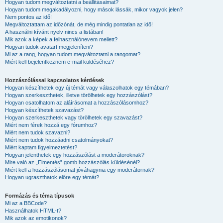
Hogyan tudom megváltoztatni a beállításaimat?
Hogyan tudom megakadályozni, hogy mások lássák, mikor vagyok jelen?
Nem pontos az idő!
Megváltoztattam az időzónát, de még mindig pontatlan az idő!
A használni kívánt nyelv nincs a listában!
Mik azok a képek a felhasználónevem mellett?
Hogyan tudok avatart megjeleníteni?
Mi az a rang, hogyan tudom megváltoztatni a rangomat?
Miért kell bejelentkeznem e-mail küldéséhez?
Hozzászólással kapcsolatos kérdések
Hogyan készíthetek egy új témát vagy válaszolhatok egy témában?
Hogyan szerkeszthetek, illetve törölhetek egy hozzászólást?
Hogyan csatolhatom az aláírásomat a hozzászólásomhoz?
Hogyan készíthetek szavazást?
Hogyan szerkeszthetek vagy törölhetek egy szavazást?
Miért nem férek hozzá egy fórumhoz?
Miért nem tudok szavazni?
Miért nem tudok hozzáadni csatolmányokat?
Miért kaptam figyelmeztetést?
Hogyan jelenthetek egy hozzászólást a moderátoroknak?
Mire való az „Elmentés” gomb hozzászólás küldésénél?
Miért kell a hozzászólásomat jóváhagynia egy moderátornak?
Hogyan ugraszthatok előre egy témát?
Formázás és téma típusok
Mi az a BBCode?
Használhatok HTML-t?
Mik azok az emotikonok?