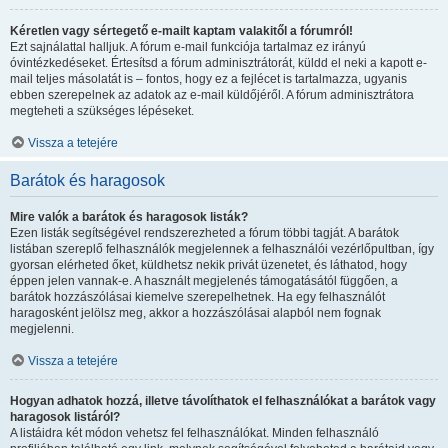
Kéretlen vagy sértegető e-mailt kaptam valakitől a fórumról!
Ezt sajnálattal halljuk. A fórum e-mail funkciója tartalmaz ez irányú
óvintézkedéseket. Értesítsd a fórum adminisztrátorát, küldd el neki a kapott e-
mail teljes másolatát is – fontos, hogy ez a fejlécet is tartalmazza, ugyanis
ebben szerepelnek az adatok az e-mail küldőjéről. A fórum adminisztrátora
megteheti a szükséges lépéseket.
Vissza a tetejére
Barátok és haragosok
Mire valók a barátok és haragosok listák?
Ezen listák segítségével rendszerezheted a fórum többi tagját. A barátok
listában szereplő felhasználók megjelennek a felhasználói vezérlőpultban, így
gyorsan elérheted őket, küldhetsz nekik privát üzenetet, és láthatod, hogy
éppen jelen vannak-e. A használt megjelenés támogatásától függően, a
barátok hozzászólásai kiemelve szerepelhetnek. Ha egy felhasználót
haragosként jelölsz meg, akkor a hozzászólásai alapból nem fognak
megjelenni.
Vissza a tetejére
Hogyan adhatok hozzá, illetve távolíthatok el felhasználókat a barátok vagy
haragosok listáról?
A listáidra két módon vehetsz fel felhasználókat. Minden felhasználó