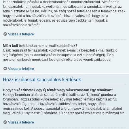
felhasználókat, például a moderátorokat és adminisztrátorokat. Általában a
felhasználók nem tudják közvetlenül megváltoztatni a rangjukat, mivel azt az
adminisztrátor állítja be. Kérünk, ne szólj hozzá feleslegesen a témákhoz, csak
hogy növeld a hozzászólásaid számát, hiszen valószínű, hogy ezt a
moderátorok fel fogják fedezni, és egyszerűen csökkenteni fogják a
hozzászólásaid számát.
Vissza a tetejére
Miért kell bejelentkeznem e-mail küldéséhez?
Csak regisztrált felhasználók küldhetnek e-mailt a beépített e-mail funkció
segítségével (ha az adminisztrátor bekapcsolta ezt a lehetőséget). Ez a
névtelen emberek nemkívánt leveleinek elkerülése végett szükséges.
Vissza a tetejére
Hozzászólással kapcsolatos kérdések
Hogyan készíthetek egy új témát vagy válaszolhatok egy témában?
Ha egy fórumban új témát szeretnél nyitni, kattints az "Új téma" gombra a
fórumban. Hozzászólás küldéséhez egy már létező témába kattints az "Új
hozzászólás" gombra. Hozzászólás küldéséhez lehet, hogy előbb
regisztrálnod kell. A jogosultságaidat a fórum vagy téma oldalak alján találod
meg. Például: Nyithatsz új témákat, Küldhetsz hozzászólást csatolmánnyal stb.
Vissza a tetejére