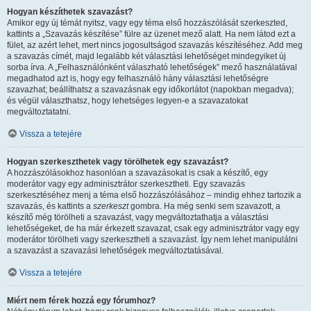
Hogyan készíthetek szavazást?
Amikor egy új témát nyitsz, vagy egy téma első hozzászólását szerkeszted,
kattints a „Szavazás készítése” fülre az üzenet mező alatt. Ha nem látod ezt a
fület, az azért lehet, mert nincs jogosultságod szavazás készítéséhez. Add meg
a szavazás címét, majd legalább két választási lehetőséget mindegyiket új
sorba írva. A „Felhasználónként válaszható lehetőségek” mező használatával
megadhatod azt is, hogy egy felhasználó hány választási lehetőségre
szavazhat; beállíthatsz a szavazásnak egy időkorlátot (napokban megadva);
és végül választhatsz, hogy lehetséges legyen-e a szavazatokat
megváltoztatatni.
Vissza a tetejére
Hogyan szerkeszthetek vagy törölhetek egy szavazást?
A hozzászólásokhoz hasonlóan a szavazásokat is csak a készítő, egy
moderátor vagy egy adminisztrátor szerkesztheti. Egy szavazás
szerkesztéséhez menj a téma első hozzászólásához – mindig ehhez tartozik a
szavazás, és kattints a
szerkeszt
gombra. Ha még senki sem szavazott, a
készítő még törölheti a szavazást, vagy megváltoztathatja a választási
lehetőségeket, de ha már érkezett szavazat, csak egy adminisztrátor vagy egy
moderátor törölheti vagy szerkesztheti a szavazást. Így nem lehet manipulálni
a szavazást a szavazási lehetőségek megváltoztatásával.
Vissza a tetejére
Miért nem férek hozzá egy fórumhoz?