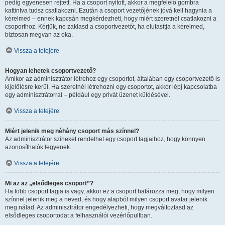
pedig egyenesen rejtett. Ha a csoport nyitott, akkor a megfelelő gombra
kattintva tudsz csatlakozni. Ezután a csoport vezetőjének jóvá kell hagynia a
kérelmed – ennek kapcsán megkérdezheti, hogy miért szeretnél csatlakozni a
csoporthoz. Kérjük, ne zaklasd a csoportvezetőt, ha elutasítja a kérelmed,
biztosan megvan az oka.
Vissza a tetejére
Hogyan lehetek csoportvezető?
Amikor az adminisztrátor létrehoz egy csoportot, általában egy csoportvezető is
kijelölésre kerül. Ha szeretnél létrehozni egy csoportot, akkor lépj kapcsolatba
egy adminisztrátorral – például egy privát üzenet küldésével.
Vissza a tetejére
Miért jelenik meg néhány csoport más színnel?
Az adminisztrátor színeket rendelhet egy csoport tagjaihoz, hogy könnyen
azonosíthatók legyenek.
Vissza a tetejére
Mi az az „elsődleges csoport”?
Ha több csoport tagja is vagy, akkor ez a csoport határozza meg, hogy milyen
színnel jelenik meg a neved, és hogy alapból milyen csoport avatar jelenik
meg nálad. Az adminisztrátor engedélyezheti, hogy megváltoztasd az
elsődleges csoportodat a felhasználói vezérlőpultban.