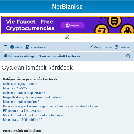
NetBiznisz
GyIK
Szabályzat
Regisztráció
Belépés
K
Fórum kezdőlap
Gyakran ismételt kérdések
e
Gyakran ismételt kérdések
r
e
Belépési és regisztrációs kérdések
Miért kell regisztrálnom?
s
Mi az a COPPA?
é
Miért nem tudok regisztrálni?
Regisztráltam, de mégsem tudok belépni
s
Miért nem tudok belépni?
Korábban regisztráltam magam, azonban már nem tudok belépni?!
Elfelejtettem a jelszavamat!
Miért kerülök kiléptetésre automatikusan?
Mit csinál a „Sütik törlése”?
Felhasználói beállítások