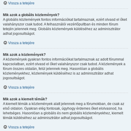
Vissza a tetejére
Mik azok a globális közlemények?
A globális közlemények fontos információkat tartalmaznak, ezért olvasd el őket
valahányszor csak tudod. A felhasználói vezérlőpultban és minden fórum
tetején jelennek meg. Globális közlemények küldéséhez az adminisztrátor
adhat jogosultságot.
Vissza a tetejére
Mik azok a közlemények?
A közlemények gyakran fontos információkat tartalmaznak az adott fórummal
kapcsolatban, ezért olvasd el őket valahányszor csak tudod. A közlemények a
fórum összes oldalán, felül jelennek meg. Hasonlóan a globális
közleményekhez, közlemények küldéséhez is az adminisztrátor adhat
jogosultságot.
Vissza a tetejére
Mik azok a kiemelt témák?
A kiemelt témák a közlemények alatt jelennek meg a fórumokban, de csak az
első oldalon. Gyakran elég fontosak, úgyhogy érdemes őket elolvasnod, ha
lehetséges. Hasonlóan a globális és nem globális közleményekhez, kiemelt
témák küldéséhez az adminisztrátor adhat jogosultságot.
Vissza a tetejére