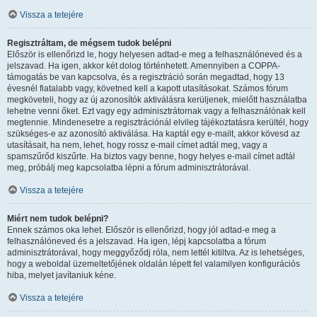
Vissza a tetejére
Regisztráltam, de mégsem tudok belépni
Először is ellenőrizd le, hogy helyesen adtad-e meg a felhasználóneved és a
jelszavad. Ha igen, akkor két dolog történhetett. Amennyiben a COPPA-
támogatás be van kapcsolva, és a regisztráció során megadtad, hogy 13
évesnél fiatalabb vagy, követned kell a kapott utasításokat. Számos fórum
megköveteli, hogy az új azonosítók aktiválásra kerüljenek, mielőtt használatba
lehetne venni őket. Ezt vagy egy adminisztrátornak vagy a felhasználónak kell
megtennie. Mindenesetre a regisztrációnál elvileg tájékoztatásra kerültél, hogy
szükséges-e az azonosító aktiválása. Ha kaptál egy e-mailt, akkor kövesd az
utasításait, ha nem, lehet, hogy rossz e-mail címet adtál meg, vagy a
spamszűrőd kiszűrte. Ha biztos vagy benne, hogy helyes e-mail címet adtál
meg, próbálj meg kapcsolatba lépni a fórum adminisztrátorával.
Vissza a tetejére
Miért nem tudok belépni?
Ennek számos oka lehet. Először is ellenőrizd, hogy jól adtad-e meg a
felhasználóneved és a jelszavad. Ha igen, lépj kapcsolatba a fórum
adminisztrátorával, hogy meggyőződj róla, nem lettél kitiltva. Az is lehetséges,
hogy a weboldal üzemeltetőjének oldalán lépett fel valamilyen konfigurációs
hiba, melyet javítaniuk kéne.
Vissza a tetejére