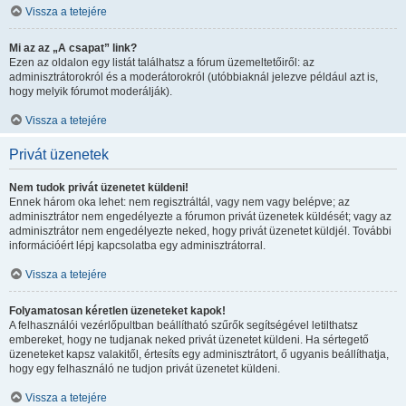
Vissza a tetejére
Mi az az „A csapat” link?
Ezen az oldalon egy listát találhatsz a fórum üzemeltetőiről: az
adminisztrátorokról és a moderátorokról (utóbbiaknál jelezve például azt is,
hogy melyik fórumot moderálják).
Vissza a tetejére
Privát üzenetek
Nem tudok privát üzenetet küldeni!
Ennek három oka lehet: nem regisztráltál, vagy nem vagy belépve; az
adminisztrátor nem engedélyezte a fórumon privát üzenetek küldését; vagy az
adminisztrátor nem engedélyezte neked, hogy privát üzenetet küldjél. További
információért lépj kapcsolatba egy adminisztrátorral.
Vissza a tetejére
Folyamatosan kéretlen üzeneteket kapok!
A felhasználói vezérlőpultban beállítható szűrők segítségével letilthatsz
embereket, hogy ne tudjanak neked privát üzenetet küldeni. Ha sértegető
üzeneteket kapsz valakitől, értesíts egy adminisztrátort, ő ugyanis beállíthatja,
hogy egy felhasználó ne tudjon privát üzenetet küldeni.
Vissza a tetejére