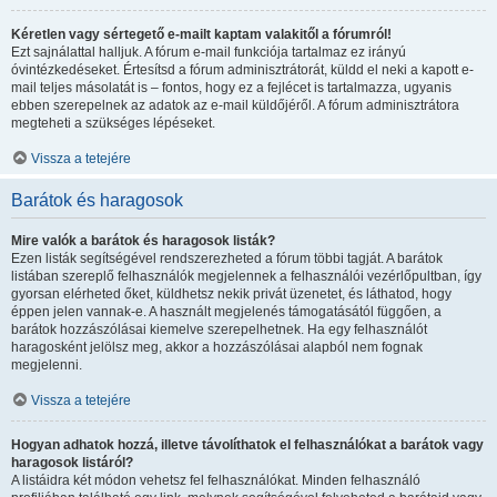
Kéretlen vagy sértegető e-mailt kaptam valakitől a fórumról!
Ezt sajnálattal halljuk. A fórum e-mail funkciója tartalmaz ez irányú
óvintézkedéseket. Értesítsd a fórum adminisztrátorát, küldd el neki a kapott e-
mail teljes másolatát is – fontos, hogy ez a fejlécet is tartalmazza, ugyanis
ebben szerepelnek az adatok az e-mail küldőjéről. A fórum adminisztrátora
megteheti a szükséges lépéseket.
Vissza a tetejére
Barátok és haragosok
Mire valók a barátok és haragosok listák?
Ezen listák segítségével rendszerezheted a fórum többi tagját. A barátok
listában szereplő felhasználók megjelennek a felhasználói vezérlőpultban, így
gyorsan elérheted őket, küldhetsz nekik privát üzenetet, és láthatod, hogy
éppen jelen vannak-e. A használt megjelenés támogatásától függően, a
barátok hozzászólásai kiemelve szerepelhetnek. Ha egy felhasználót
haragosként jelölsz meg, akkor a hozzászólásai alapból nem fognak
megjelenni.
Vissza a tetejére
Hogyan adhatok hozzá, illetve távolíthatok el felhasználókat a barátok vagy
haragosok listáról?
A listáidra két módon vehetsz fel felhasználókat. Minden felhasználó