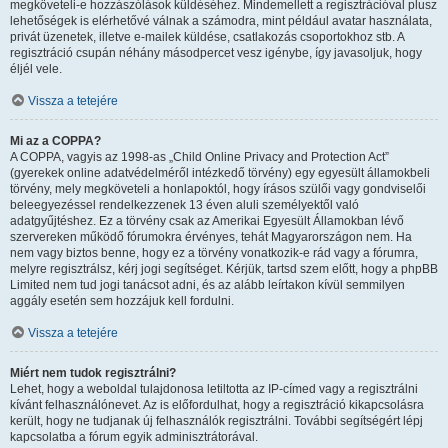
megköveteli-e hozzászólások küldéséhez. Mindemellett a regisztrációval plusz
lehetőségek is elérhetővé válnak a számodra, mint például avatar használata,
privát üzenetek, illetve e-mailek küldése, csatlakozás csoportokhoz stb. A
regisztráció csupán néhány másodpercet vesz igénybe, így javasoljuk, hogy
éljél vele.
Vissza a tetejére
Mi az a COPPA?
A COPPA, vagyis az 1998-as „Child Online Privacy and Protection Act”
(gyerekek online adatvédelméről intézkedő törvény) egy egyesült államokbeli
törvény, mely megköveteli a honlapoktól, hogy írásos szülői vagy gondviselői
beleegyezéssel rendelkezzenek 13 éven aluli személyektől való
adatgyűjtéshez. Ez a törvény csak az Amerikai Egyesült Államokban lévő
szervereken működő fórumokra érvényes, tehát Magyarországon nem. Ha
nem vagy biztos benne, hogy ez a törvény vonatkozik-e rád vagy a fórumra,
melyre regisztrálsz, kérj jogi segítséget. Kérjük, tartsd szem előtt, hogy a phpBB
Limited nem tud jogi tanácsot adni, és az alább leírtakon kívül semmilyen
aggály esetén sem hozzájuk kell fordulni.
Vissza a tetejére
Miért nem tudok regisztrálni?
Lehet, hogy a weboldal tulajdonosa letiltotta az IP-címed vagy a regisztrálni
kívánt felhasználónevet. Az is előfordulhat, hogy a regisztráció kikapcsolásra
került, hogy ne tudjanak új felhasználók regisztrálni. További segítségért lépj
kapcsolatba a fórum egyik adminisztrátorával.