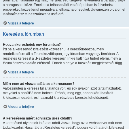
profiljában található egy link, melynek segítségével felveheted a barátaid vagy
a haragosaid közé. Emellett a felhasználói vezérlőpultban is felvehetsz
embereket, közvetlenül megadva a felhasználónevüket. Ugyanezen oldalon el
is távolíthatsz felhasználókat a listáidról.
Vissza a tetejére
Keresés a fórumban
Hogyan kereshetek egy fórumban?
Írd be a keresendő kifejezést közvetlenül a keresődobozba, mely
rendelkezésre áll a fórum kezdőlapon, egy fórumban vagy egy témában. A
részletes keresést a „Részletes keresés” linkre kattintva tudod elérni, mely a
fórum összes oldalán elérhető. Ennek a helye a használt megjelenéstől függ.
Vissza a tetejére
Miért nem ad vissza találatot a keresésem?
Valószínűleg a keresés túl általános volt, és sok gyakori szót tartalmazhatott,
melyeket a phpBB3 nem indexel. Próbálj meg egy jobban körülhatárolt
kifejezést megadni, és használd ki a részletes keresés lehetőségeit.
Vissza a tetejére
A keresésem miért ad vissza üres oldalt!?
A keresésed olyan sok találatot adott vissza, hogy azt a webszerver már nem
tudta kezelni. Használd a „Részletes keresést”, jobban körülhatárolt kifejezést