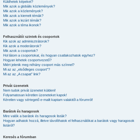
Küldhetek képeket?
Mik azok a globális közlemények?
Mik azok a közlemények?
Mik azok a kiemelt témák?
Mik azok a lezárt témák?
Mik azok a téma ikonok?
Felhasználói szintek és csoportok
Kik azok az adminisztrátorok?
Kik azok a moderátorok?
Mik azok a csoportok?
Hol látom a csoportokat, és hogyan csatlakozhatok egyhez?
Hogyan lehetek csoportvezető?
Miért jelenik meg néhány csoport más színnel?
Mi az az „elsődleges csoport”?
Mi az az „A csapat” link?
Privát üzenetek
Nem tudok privát üzenetet küldeni!
Folyamatosan kéretlen üzeneteket kapok!
Kéretlen vagy sértegető e-mailt kaptam valakitől a fórumról!
Barátok és haragosok
Mire valók a barátok és haragosok listák?
Hogyan adhatok hozzá, illetve távolíthatok el felhasználókat a barátok vagy haragosok
listáról?
Keresés a fórumban