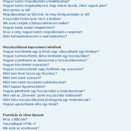
Hogyan tudom megváltoztatni a beállításaimat?
Hogyan tudom megakadályozni, hogy mások lássák, mikor vagyok jelen?
Nem pontos az idő!
Megváltoztattam az időzónát, de még mindig pontatlan az idő!
A használni kívánt nyelv nincs a listában!
Mik azok a képek a felhasználónevem mellett?
Hogyan tudok avatart megjeleníteni?
Mi az a rang, hogyan tudom megváltoztatni a rangomat?
Miért kell bejelentkeznem e-mail küldéséhez?
Hozzászólással kapcsolatos kérdések
Hogyan készíthetek egy új témát vagy válaszolhatok egy témában?
Hogyan szerkeszthetek, illetve törölhetek egy hozzászólást?
Hogyan csatolhatom az aláírásomat a hozzászólásomhoz?
Hogyan készíthetek szavazást?
Hogyan szerkeszthetek vagy törölhetek egy szavazást?
Miért nem férek hozzá egy fórumhoz?
Miért nem tudok szavazni?
Miért nem tudok hozzáadni csatolmányokat?
Miért kaptam figyelmeztetést?
Hogyan jelenthetek egy hozzászólást a moderátoroknak?
Mire való az „Elmentés” gomb hozzászólás küldésénél?
Miért kell a hozzászólásomat jóváhagynia egy moderátornak?
Hogyan ugraszthatok előre egy témát?
Formázás és téma típusok
Mi az a BBCode?
Használhatok HTML-t?
Mik azok az emotikonok?