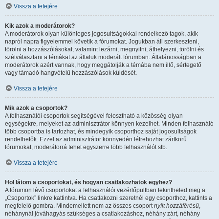
Vissza a tetejére
Kik azok a moderátorok?
A moderátorok olyan különleges jogosultságokkal rendelkező tagok, akik
napról napra figyelemmel követik a fórumokat. Jogukban áll szerkeszteni,
törölni a hozzászólásokat, valamint lezárni, megnyitni, áthelyezni, törölni és
szétválasztani a témákat az általuk moderált fórumban. Általánosságban a
moderátorok azért vannak, hogy meggátolják a témába nem illő, sértegető
vagy támadó hangvételű hozzászólások küldését.
Vissza a tetejére
Mik azok a csoportok?
A felhasználói csoportok segítségével felosztható a közösség olyan
egységekre, melyeket az adminisztrátor könnyen kezelhet. Minden felhasználó
több csoportba is tartozhat, és mindegyik csoporthoz saját jogosultságok
rendelhetők. Ezzel az adminisztrátor könnyedén létrehozhat zártkörű
fórumokat, moderátorrá tehet egyszerre több felhasználót stb.
Vissza a tetejére
Hol látom a csoportokat, és hogyan csatlakozhatok egyhez?
A fórumon lévő csoportokat a felhasználói vezérlőpultban tekintheted meg a
„Csoportok” linkre kattintva. Ha csatlakozni szeretnél egy csoporthoz, kattints a
megfelelő gombra. Mindemellett nem az összes csoport
nyílt hozzáférésű
,
néhánynál jóváhagyás szükséges a csatlakozáshoz, néhány zárt, néhány