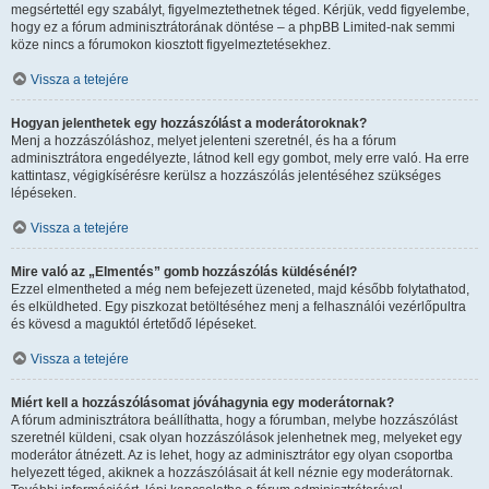
megsértettél egy szabályt, figyelmeztethetnek téged. Kérjük, vedd figyelembe,
hogy ez a fórum adminisztrátorának döntése – a phpBB Limited-nak semmi
köze nincs a fórumokon kiosztott figyelmeztetésekhez.
Vissza a tetejére
Hogyan jelenthetek egy hozzászólást a moderátoroknak?
Menj a hozzászóláshoz, melyet jelenteni szeretnél, és ha a fórum
adminisztrátora engedélyezte, látnod kell egy gombot, mely erre való. Ha erre
kattintasz, végigkísérésre kerülsz a hozzászólás jelentéséhez szükséges
lépéseken.
Vissza a tetejére
Mire való az „Elmentés” gomb hozzászólás küldésénél?
Ezzel elmentheted a még nem befejezett üzeneted, majd később folytathatod,
és elküldheted. Egy piszkozat betöltéséhez menj a felhasználói vezérlőpultra
és kövesd a maguktól értetődő lépéseket.
Vissza a tetejére
Miért kell a hozzászólásomat jóváhagynia egy moderátornak?
A fórum adminisztrátora beállíthatta, hogy a fórumban, melybe hozzászólást
szeretnél küldeni, csak olyan hozzászólások jelenhetnek meg, melyeket egy
moderátor átnézett. Az is lehet, hogy az adminisztrátor egy olyan csoportba
helyezett téged, akiknek a hozzászólásait át kell néznie egy moderátornak.