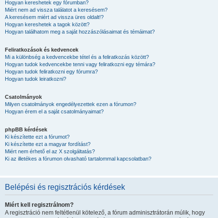
Hogyan kereshetek egy fórumban?
Miért nem ad vissza találatot a keresésem?
A keresésem miért ad vissza üres oldalt!?
Hogyan kereshetek a tagok között?
Hogyan találhatom meg a saját hozzászólásaimat és témáimat?
Feliratkozások és kedvencek
Mi a különbség a kedvencekbe tétel és a feliratkozás között?
Hogyan tudok kedvencekbe tenni vagy feliratkozni egy témára?
Hogyan tudok feliratkozni egy fórumra?
Hogyan tudok leiratkozni?
Csatolmányok
Milyen csatolmányok engedélyezettek ezen a fórumon?
Hogyan érem el a saját csatolmányaimat?
phpBB kérdések
Ki készítette ezt a fórumot?
Ki készítette ezt a magyar fordítást?
Miért nem érhető el az X szolgáltatás?
Ki az illetékes a fórumon olvasható tartalommal kapcsolatban?
Belépési és regisztrációs kérdések
Miért kell regisztrálnom?
A regisztráció nem feltétlenül kötelező, a fórum adminisztrátorán múlik, hogy