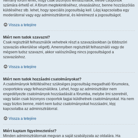
Néhány fórum lehet, hogy csak bizonyos felhasználók, illetve csoportok
számára érhető el. A fórum megtekintéséhez, olvasásához, benne hozzászólás
küldéséhez stb. lehet, hogy speciális jogosultság kell. Lépj kapcsolatba egy
moderátorral vagy egy adminisztrátorral, és kérelmezd a jogosultságot.
Vissza a tetejére
Miért nem tudok szavazni?
Csak regisztrált felhasználók vehetnek részt a szavazásokban (a többszöri
szavazás elkerülése végett). Amennyiben regisztrált felhasználó vagy de
mégsem tudsz szavazni, akkor valószínűleg nincs jogosultságod a
szavazáshoz.
Vissza a tetejére
Miért nem tudok hozzáadni csatolmányokat?
A csatolmányok feltöltéséhez szükséges jogosultság megadható fórumokra,
csoportokra vagy felhasználókra. Lehet, hogy az adminisztrátor nem
engedélyezte csatolmányok hozzáadását a fórumba, melybe írni szeretnél,
vagy talán csak bizonyos csoportok tagjai küldhetnek csatolmányokat. Ha nem
vagy biztos benne, miért nem tudsz csatolmányokat hozzáadni, lépj
kapcsolatba az adminisztrátorral.
Vissza a tetejére
Miért kaptam figyelmeztetést?
Minden adminisztrátornak megvan a saját szabályzata az oldalára. Ha