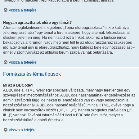
További információért, lépj kapcsolatba a fórum adminisztrátorával.
Vissza a tetejére
Hogyan ugraszthatok előre egy témát?
A téma megtekintésénél megjelenő „Téma előreugrasztása” linkre kattintva
„előreugraszthatsz” egy témát a fórum tetejére, hogy a témák felsorolásánál
elsőként jelenjen meg. Ha nem látod ezt a linket, akkor ez a funkció nincs
bekapcsolva a fórumon, vagy még nem telt le az előugrasztáshoz szükséges
idő. Egy témát úgy is előreugraszthatsz, hogy küldesz bele egy hozzászólást –
ennél viszont vigyázz az aktuális fórum szabályainak betartására.
Vissza a tetejére
Formázás és téma típusok
Mi az a BBCode?
A BBCode a HTML nyelv egy speciális változata, mely nagy teret enged egy
szövegrészlet megformázásához. A BBCode használatának engedélyezése az
adminisztrátortól függ, de neked is lehetőséged van ki- vagy bekapcsolni a
hozzászólásaidnál. A BBCode hasonló felépítésű, mint a HTML, kivéve hogy a
címkék nem kacsacsőrök között („<” , ill. „>”), hanem szögletes zárójelben („[”,
ill. „]”) vannak. További információért lásd a BBCode útmutatót, melyet a
hozzászólásküldő oldalról érhetsz el.
Vissza a tetejére