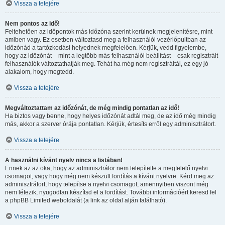
Vissza a tetejére
Nem pontos az idő!
Feltehetően az időpontok más időzóna szerint kerülnek megjelenítésre, mint
amiben vagy. Ez esetben változtasd meg a felhasználói vezérlőpultban az
időzónád a tartózkodási helyednek megfelelően. Kérjük, vedd figyelembe,
hogy az időzónát – mint a legtöbb más felhasználói beállítást – csak regisztrált
felhasználók változtathatják meg. Tehát ha még nem regisztráltál, ez egy jó
alakalom, hogy megtedd.
Vissza a tetejére
Megváltoztattam az időzónát, de még mindig pontatlan az idő!
Ha biztos vagy benne, hogy helyes időzónát adtál meg, de az idő még mindig
más, akkor a szerver órája pontatlan. Kérjük, értesíts erről egy adminisztrátort.
Vissza a tetejére
A használni kívánt nyelv nincs a listában!
Ennek az az oka, hogy az adminisztrátor nem telepítette a megfelelő nyelvi
csomagot, vagy hogy még nem készült fordítás a kívánt nyelvre. Kérd meg az
adminisztrátort, hogy telepítse a nyelvi csomagot, amennyiben viszont még
nem létezik, nyugodtan készítsd el a fordítást. További információért keresd fel
a phpBB Limited weboldalát (a link az oldal alján található).
Vissza a tetejére