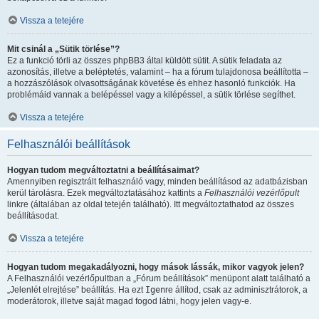
Vissza a tetejére
Mit csinál a „Sütik törlése”?
Ez a funkció törli az összes phpBB3 által küldött sütit. A sütik feladata az
azonosítás, illetve a beléptetés, valamint – ha a fórum tulajdonosa beállította –
a hozzászólások olvasottságának követése és ehhez hasonló funkciók. Ha
problémáid vannak a belépéssel vagy a kilépéssel, a sütik törlése segíthet.
Vissza a tetejére
Felhasználói beállítások
Hogyan tudom megváltoztatni a beállításaimat?
Amennyiben regisztrált felhasználó vagy, minden beállításod az adatbázisban
kerül tárolásra. Ezek megváltoztatásához kattints a
Felhasználói vezérlőpult
linkre (általában az oldal tetején található). Itt megváltoztathatod az összes
beállításodat.
Vissza a tetejére
Hogyan tudom megakadályozni, hogy mások lássák, mikor vagyok jelen?
A Felhasználói vezérlőpultban a „Fórum beállítások” menüpont alatt található a
„Jelenlét elrejtése” beállítás. Ha ezt
Igen
re állítod, csak az adminisztrátorok, a
moderátorok, illetve saját magad fogod látni, hogy jelen vagy-e.