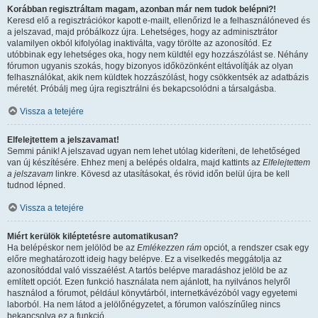
Korábban regisztráltam magam, azonban már nem tudok belépni?!
Keresd elő a regisztrációkor kapott e-mailt, ellenőrizd le a felhasználóneved és
a jelszavad, majd próbálkozz újra. Lehetséges, hogy az adminisztrátor
valamilyen okból kifolyólag inaktiválta, vagy törölte az azonosítód. Ez
utóbbinak egy lehetséges oka, hogy nem küldtél egy hozzászólást se. Néhány
fórumon ugyanis szokás, hogy bizonyos időközönként eltávolítják az olyan
felhasználókat, akik nem küldtek hozzászólást, hogy csökkentsék az adatbázis
méretét. Próbálj meg újra regisztrálni és bekapcsolódni a társalgásba.
Vissza a tetejére
Elfelejtettem a jelszavamat!
Semmi pánik! A jelszavad ugyan nem lehet utólag kideríteni, de lehetőséged
van új készítésére. Ehhez menj a belépés oldalra, majd kattints az
Elfelejtettem
a jelszavam
linkre. Kövesd az utasításokat, és rövid időn belül újra be kell
tudnod lépned.
Vissza a tetejére
Miért kerülök kiléptetésre automatikusan?
Ha belépéskor nem jelölöd be az
Emlékezzen rám
opciót, a rendszer csak egy
előre meghatározott ideig hagy belépve. Ez a viselkedés meggátolja az
azonosítóddal való visszaélést. A tartós belépve maradáshoz jelöld be az
említett opciót. Ezen funkció használata nem ajánlott, ha nyilvános helyről
használod a fórumot, például könyvtárból, internetkávézóból vagy egyetemi
laborból. Ha nem látod a jelölőnégyzetet, a fórumon valószínűleg nincs
bekapcsolva ez a funkció.