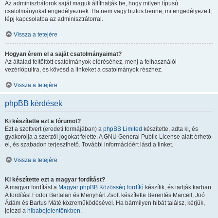
Az adminisztrátorok saját maguk állíthatják be, hogy milyen típusú
csatolmányokat engedélyeznek. Ha nem vagy biztos benne, mi engedélyezett,
lépj kapcsolatba az adminisztrátorral.
Vissza a tetejére
Hogyan érem el a saját csatolmányaimat?
Az általad feltöltött csatolmányok eléréséhez, menj a felhasználói
vezérlőpultra, és kövesd a linkeket a csatolmányok részhez.
Vissza a tetejére
phpBB kérdések
Ki készítette ezt a fórumot?
Ezt a szoftvert (eredeti formájában) a
phpBB Limited
készítette, adta ki, és
gyakorolja a szerzői jogokat felette. A GNU General Public License alatt érhető
el, és szabadon terjeszthető. További információért lásd a linket.
Vissza a tetejére
Ki készítette ezt a magyar fordítást?
A magyar fordítást a
Magyar phpBB Közösség
fordító
készítik, és tartják karban.
A fordítást Fodor Bertalan és Menyhárt Zsolt készítette Berentés Marcell, Joó
Ádám és Bartus Máté közreműködésével. Ha bármilyen hibát találsz, kérjük,
jelezd a
hibabejelentőnkben
.