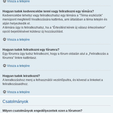
Vissza a tetejére
Hogyan tudok kedvencekbe tenni vagy feliratkozni egy témára?
Kedvencekbe tehetsz vagy feliratkozhatsz egy témára a “Téma eszközök”
menüpont megfelelő hivatkozására kattintva, ami általában a téma tetején és
alján helyezkedik el.
A témára úgy is feliratkozhatsz, ha a “Értesítést kérek új válasz érkezésekor”
opció bejelölésével küldesz új hozzászólást.
Vissza a tetejére
Hogyan tudok feliratkozni egy fórumra?
Egy fórumra úgy tudsz feliratkozni, hogy a fórum oldalán alul a „Feliratkozás a
fórumra” linkre kattintasz.
Vissza a tetejére
Hogyan tudok leiratkozni?
A leiratkozáshoz menj a felhasználói vezérlőpultra, és kövesd a linkeket a
feliratkozásaidhoz.
Vissza a tetejére
Csatolmányok
Milyen csatolmányok engedélyezettek ezen a fórumon?