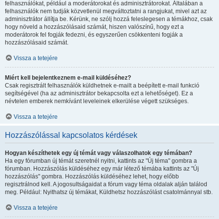
felhasználókat, például a moderátorokat és adminisztrátorokat. Általában a
felhasználók nem tudják közvetlenül megváltoztatni a rangjukat, mivel azt az
adminisztrátor állítja be. Kérünk, ne szólj hozzá feleslegesen a témákhoz, csak
hogy növeld a hozzászólásaid számát, hiszen valószínű, hogy ezt a
moderátorok fel fogják fedezni, és egyszerűen csökkenteni fogják a
hozzászólásaid számát.
Vissza a tetejére
Miért kell bejelentkeznem e-mail küldéséhez?
Csak regisztrált felhasználók küldhetnek e-mailt a beépített e-mail funkció
segítségével (ha az adminisztrátor bekapcsolta ezt a lehetőséget). Ez a
névtelen emberek nemkívánt leveleinek elkerülése végett szükséges.
Vissza a tetejére
Hozzászólással kapcsolatos kérdések
Hogyan készíthetek egy új témát vagy válaszolhatok egy témában?
Ha egy fórumban új témát szeretnél nyitni, kattints az "Új téma" gombra a
fórumban. Hozzászólás küldéséhez egy már létező témába kattints az "Új
hozzászólás" gombra. Hozzászólás küldéséhez lehet, hogy előbb
regisztrálnod kell. A jogosultságaidat a fórum vagy téma oldalak alján találod
meg. Például: Nyithatsz új témákat, Küldhetsz hozzászólást csatolmánnyal stb.
Vissza a tetejére