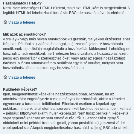
Használhatok HTML-t?
Nem. Nem lehetséges HTML-t küldeni, majd azt HTML-ként is megjeleníteni. A
legtöbb HTML-lel létrehozható formázás BBCode használatával is elérhető.
Vissza a tetejére
Mik azok az emotikonok?
A smiley-k vagy más néven emotikonok kis grafikák, melyekkel érzéseket lehet
kifejezni. Például a :) vidámot/boldogot, a :( szomorút jelent. A használható
emotikonok teljes listája megtalálható a hozzászólás küldésénél. Lehetőleg ne
használj túl sok emotikont, mert nehezen lesz olvasható a hozzászólás, ezért
pedig egy moderátor kiszerkesztheti őket, vagy akár az egész hozzászólást
törölheti. A fórum adminisztrátora beállíthat egy felső korlátot, melynél nem
használhatsz több emotikont egy hozzászólásban.
Vissza a tetejére
Küldhetek képeket?
Igen, megjeleníthetsz képeket a hozzászólásaidban. Azonban, ha az
adminisztrátor engedélyezte a csatolmányok hozzáadását, akkor a képeket
egyenesen a fórumra is feltöltheted. Ellenkező esetben a képeket egy
publikus, mindenki által elérhető szerveren kell tárolnod, és onnan belinkelned
– például: http://www.akarmi.hu/en-kepem.gif. Nem tudsz belinkelni képeket a
saját gépedről (hacsak az nem érhető el kívülről is), azonosítást igénylő
oldalakról (mint például freemail, gmail, yahoo postafiókok), jelszóval védett
weblapokról stb. A képek megjelenítéséhez használd az [img] BBCode címkét.