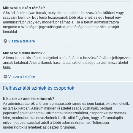
Mik azok a lezárt témák?
A lezárt témák olyan témák, melyekbe nem lehet hozzászólást küldeni vagy
szavazni bennük. Egy téma lezárásának több oka lehet, és egy témát egy
adminisztrátor vagy egy moderátor zárhat le. Ha a fórum adminisztrátora
megadta a szükséges jogosultságokat, lehetőséged lehet lezárni a saját
témáidat.
Vissza a tetejére
Mik azok a téma ikonok?
A téma ikonok kis képek, melyeket a küldő társít a hozzászólásához jelképezve
annak tartalmát. A téma ikonok használatának lehetősége az adminisztrátortól
függ.
Vissza a tetejére
Felhasználói szintek és csoportok
Kik azok az adminisztrátorok?
Az adminisztrátorok a fórum legmagasabb rangú és jogú tagjai, ők üzemeltetik,
és tartják karban. A fórum minden részletét szabályozhatják, például
jogosultságokat adhatnak, kitilthatnak felhasználókat, csoportokat hozhatnak
létre, moderátorokat nevezhetnek ki stb. attól függően, hogy a fórumalapító
milyen jogosultságokat adott a többi adminisztrátornak. Teljesjogú
moderátorok is lehetnek az összes fórumban.