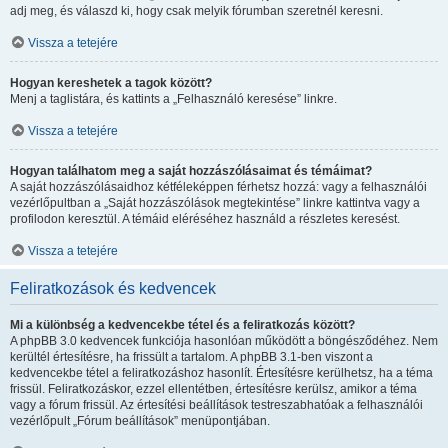
adj meg, és válaszd ki, hogy csak melyik fórumban szeretnél keresni.
Vissza a tetejére
Hogyan kereshetek a tagok között?
Menj a taglistára, és kattints a „Felhasználó keresése” linkre.
Vissza a tetejére
Hogyan találhatom meg a saját hozzászólásaimat és témáimat?
A saját hozzászólásaidhoz kétféleképpen férhetsz hozzá: vagy a felhasználói
vezérlőpultban a „Saját hozzászólások megtekintése” linkre kattintva vagy a
profilodon keresztül. A témáid eléréséhez használd a részletes keresést.
Vissza a tetejére
Feliratkozások és kedvencek
Mi a különbség a kedvencekbe tétel és a feliratkozás között?
A phpBB 3.0 kedvencek funkciója hasonlóan működött a böngésződéhez. Nem
kerültél értesítésre, ha frissült a tartalom. A phpBB 3.1-ben viszont a
kedvencekbe tétel a feliratkozáshoz hasonlít. Értesítésre kerülhetsz, ha a téma
frissül. Feliratkozáskor, ezzel ellentétben, értesítésre kerülsz, amikor a téma
vagy a fórum frissül. Az értesítési beállítások testreszabhatóak a felhasználói
vezérlőpult „Fórum beállítások” menüpontjában.