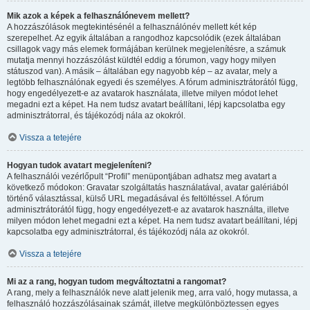
Mik azok a képek a felhasználónevem mellett?
A hozzászólások megtekintésénél a felhasználónév mellett két kép
szerepelhet. Az egyik általában a rangodhoz kapcsolódik (ezek általában
csillagok vagy más elemek formájában kerülnek megjelenítésre, a számuk
mutatja mennyi hozzászólást küldtél eddig a fórumon, vagy hogy milyen
státuszod van). A másik – általában egy nagyobb kép – az avatar, mely a
legtöbb felhasználónak egyedi és személyes. A fórum adminisztrátorától függ,
hogy engedélyezett-e az avatarok használata, illetve milyen módot lehet
megadni ezt a képet. Ha nem tudsz avatart beállítani, lépj kapcsolatba egy
adminisztrátorral, és tájékozódj nála az okokról.
Vissza a tetejére
Hogyan tudok avatart megjeleníteni?
A felhasználói vezérlőpult “Profil” menüpontjában adhatsz meg avatart a
következő módokon: Gravatar szolgáltatás használatával, avatar galériából
történő választással, külső URL megadásával és feltöltéssel. A fórum
adminisztrátorától függ, hogy engedélyezett-e az avatarok használta, illetve
milyen módon lehet megadni ezt a képet. Ha nem tudsz avatart beállítani, lépj
kapcsolatba egy adminisztrátorral, és tájékozódj nála az okokról.
Vissza a tetejére
Mi az a rang, hogyan tudom megváltoztatni a rangomat?
A rang, mely a felhasználók neve alatt jelenik meg, arra való, hogy mutassa, a
felhasználó hozzászólásainak számát, illetve megkülönböztessen egyes