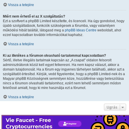
Vissza a tetejére
Miért nem érhető el az X szolgáltatás?
Ezt a szoftvert a phpBB Limited készítette, és licenceli. Ha úgy gondolod, hogy
újabb szolgáltatások, funkciók szükségesek a fórumba, vagy valamilyen
működési hibát találtál, látogasd meg a
phpBB Ideas Centre
weboldalt, ahol
ezzel kapcsolatban további információkat kaphatsz.
Vissza a tetejére
Ki az illetékes a fórumon olvasható tartalommal kapcsolatban?
Sértő, illetve illegális tartalmak kapcsán az „A csapat” oldalon felsorolt
adminisztrátorok közül kell egyet felkeresni. Ha nem kapsz választ, akkor a
domain tulajdonosát. Ha a fórum egy ingyenes tárhelyen található, akkor azt a
szolgáltatót értesítsd. Kérjük, vedd figyelembe, hogy a phpBB Limited-nek és a
Magyar phpBB Közösségnek semmilyen köze, hozzáférése vagy beleszólása
nincs a fórumon olvasható tartalomhoz, ezért nem tehető semmilyen módon
felelőssé amiatt, hogy ki mire használja ezt a fórumot.
Vissza a tetejére
Ugrás