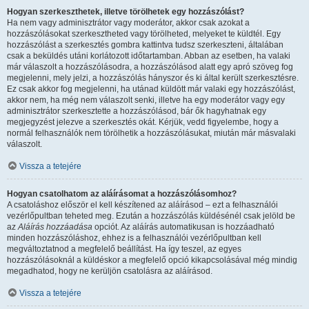
Hogyan szerkeszthetek, illetve törölhetek egy hozzászólást?
Ha nem vagy adminisztrátor vagy moderátor, akkor csak azokat a
hozzászólásokat szerkesztheted vagy törölheted, melyeket te küldtél. Egy
hozzászólást a szerkesztés gombra kattintva tudsz szerkeszteni, általában
csak a beküldés utáni korlátozott időtartamban. Abban az esetben, ha valaki
már válaszolt a hozzászólásodra, a hozzászólásod alatt egy apró szöveg fog
megjelenni, mely jelzi, a hozzászólás hányszor és ki által került szerkesztésre.
Ez csak akkor fog megjelenni, ha utánad küldött már valaki egy hozzászólást,
akkor nem, ha még nem válaszolt senki, illetve ha egy moderátor vagy egy
adminisztrátor szerkesztette a hozzászólásod, bár ők hagyhatnak egy
megjegyzést jelezve a szerkesztés okát. Kérjük, vedd figyelembe, hogy a
normál felhasználók nem törölhetik a hozzászólásukat, miután már másvalaki
válaszolt.
Vissza a tetejére
Hogyan csatolhatom az aláírásomat a hozzászólásomhoz?
A csatoláshoz először el kell készítened az aláírásod – ezt a felhasználói
vezérlőpultban teheted meg. Ezután a hozzászólás küldésénél csak jelöld be
az
Aláírás hozzáadása
opciót. Az aláírás automatikusan is hozzáadható
minden hozzászóláshoz, ehhez is a felhasználói vezérlőpultban kell
megváltoztatnod a megfelelő beállítást. Ha így teszel, az egyes
hozzászólásoknál a küldéskor a megfelelő opció kikapcsolásával még mindig
megadhatod, hogy ne kerüljön csatolásra az aláírásod.
Vissza a tetejére