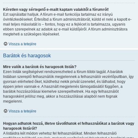
Kéretlen vagy sértegető e-mailt kaptam valakitől a fórumról!
Ezt sajnálattal halljuk. A fórum e-mail funkciója tartalmaz ez irányú
óvintézkedéseket. Értesítsd a fórum adminisztrátorát, küldd el neki a kapott e-
mail teljes másolatát is – fontos, hogy ez a fejlécet is tartalmazza, ugyanis
ebben szerepelnek az adatok az e-mail küldőjéről. A fórum adminisztrátora
megteheti a szükséges lépéseket.
Vissza a tetejére
Barátok és haragosok
Mire valók a barátok és haragosok listák?
Ezen listák segítségével rendszerezheted a fórum többi tagját. A barátok
listában szereplő felhasználók megjelennek a felhasználói vezérlőpultban, így
gyorsan elérheted őket, küldhetsz nekik privát üzenetet, és láthatod, hogy
éppen jelen vannak-e. A használt megjelenés támogatásától függően, a
barátok hozzászólásai kiemelve szerepelhetnek. Ha egy felhasználót
haragosként jelölsz meg, akkor a hozzászólásai alapból nem fognak
megjelenni.
Vissza a tetejére
Hogyan adhatok hozzá, illetve távolíthatok el felhasználókat a barátok vagy
haragosok listáról?
A listáidra két módon vehetsz fel felhasználókat. Minden felhasználó