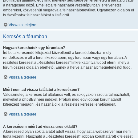
profiljában található egy link, melynek segítségével felveheted a barátaid vagy
a haragosaid közé. Emellett a felhasználói vezérlőpultban is felvehetsz
embereket, közvetlenül megadva a felhasználónevüket. Ugyanezen oldalon el
is távolíthatsz felhasználókat a listáidról.
Vissza a tetejére
Keresés a fórumban
Hogyan kereshetek egy fórumban?
Írd be a keresendő kifejezést közvetlenül a keresődobozba, mely
rendelkezésre áll a fórum kezdőlapon, egy fórumban vagy egy témában. A
részletes keresést a „Részletes keresés” linkre kattintva tudod elérni, mely a
fórum összes oldalán elérhető. Ennek a helye a használt megjelenéstől függ.
Vissza a tetejére
Miért nem ad vissza találatot a keresésem?
Valószínűleg a keresés túl általános volt, és sok gyakori szót tartalmazhatott,
melyeket a phpBB3 nem indexel. Próbálj meg egy jobban körülhatárolt
kifejezést megadni, és használd ki a részletes keresés lehetőségeit.
Vissza a tetejére
A keresésem miért ad vissza üres oldalt!?
A keresésed olyan sok találatot adott vissza, hogy azt a webszerver már nem
tudta kezelni. Használd a „Részletes keresést”, jobban körülhatárolt kifejezést