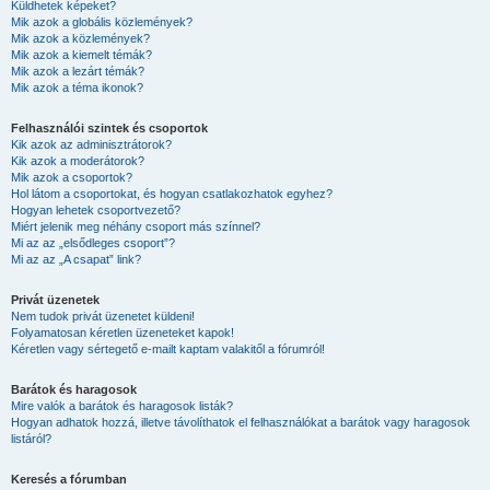
Küldhetek képeket?
Mik azok a globális közlemények?
Mik azok a közlemények?
Mik azok a kiemelt témák?
Mik azok a lezárt témák?
Mik azok a téma ikonok?
Felhasználói szintek és csoportok
Kik azok az adminisztrátorok?
Kik azok a moderátorok?
Mik azok a csoportok?
Hol látom a csoportokat, és hogyan csatlakozhatok egyhez?
Hogyan lehetek csoportvezető?
Miért jelenik meg néhány csoport más színnel?
Mi az az „elsődleges csoport”?
Mi az az „A csapat” link?
Privát üzenetek
Nem tudok privát üzenetet küldeni!
Folyamatosan kéretlen üzeneteket kapok!
Kéretlen vagy sértegető e-mailt kaptam valakitől a fórumról!
Barátok és haragosok
Mire valók a barátok és haragosok listák?
Hogyan adhatok hozzá, illetve távolíthatok el felhasználókat a barátok vagy haragosok
listáról?
Keresés a fórumban