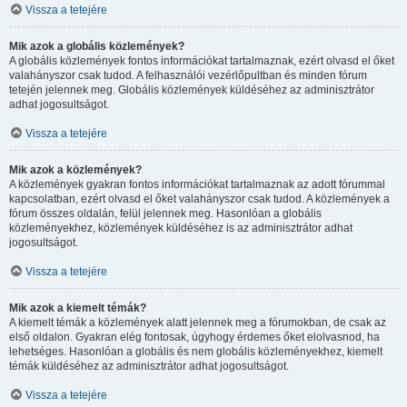
Vissza a tetejére
Mik azok a globális közlemények?
A globális közlemények fontos információkat tartalmaznak, ezért olvasd el őket
valahányszor csak tudod. A felhasználói vezérlőpultban és minden fórum
tetején jelennek meg. Globális közlemények küldéséhez az adminisztrátor
adhat jogosultságot.
Vissza a tetejére
Mik azok a közlemények?
A közlemények gyakran fontos információkat tartalmaznak az adott fórummal
kapcsolatban, ezért olvasd el őket valahányszor csak tudod. A közlemények a
fórum összes oldalán, felül jelennek meg. Hasonlóan a globális
közleményekhez, közlemények küldéséhez is az adminisztrátor adhat
jogosultságot.
Vissza a tetejére
Mik azok a kiemelt témák?
A kiemelt témák a közlemények alatt jelennek meg a fórumokban, de csak az
első oldalon. Gyakran elég fontosak, úgyhogy érdemes őket elolvasnod, ha
lehetséges. Hasonlóan a globális és nem globális közleményekhez, kiemelt
témák küldéséhez az adminisztrátor adhat jogosultságot.
Vissza a tetejére