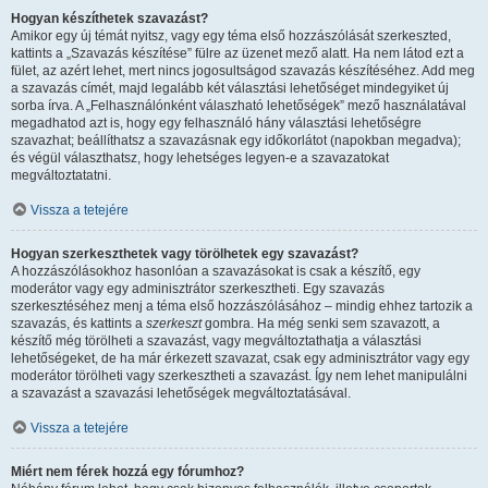
Hogyan készíthetek szavazást?
Amikor egy új témát nyitsz, vagy egy téma első hozzászólását szerkeszted,
kattints a „Szavazás készítése” fülre az üzenet mező alatt. Ha nem látod ezt a
fület, az azért lehet, mert nincs jogosultságod szavazás készítéséhez. Add meg
a szavazás címét, majd legalább két választási lehetőséget mindegyiket új
sorba írva. A „Felhasználónként válaszható lehetőségek” mező használatával
megadhatod azt is, hogy egy felhasználó hány választási lehetőségre
szavazhat; beállíthatsz a szavazásnak egy időkorlátot (napokban megadva);
és végül választhatsz, hogy lehetséges legyen-e a szavazatokat
megváltoztatatni.
Vissza a tetejére
Hogyan szerkeszthetek vagy törölhetek egy szavazást?
A hozzászólásokhoz hasonlóan a szavazásokat is csak a készítő, egy
moderátor vagy egy adminisztrátor szerkesztheti. Egy szavazás
szerkesztéséhez menj a téma első hozzászólásához – mindig ehhez tartozik a
szavazás, és kattints a
szerkeszt
gombra. Ha még senki sem szavazott, a
készítő még törölheti a szavazást, vagy megváltoztathatja a választási
lehetőségeket, de ha már érkezett szavazat, csak egy adminisztrátor vagy egy
moderátor törölheti vagy szerkesztheti a szavazást. Így nem lehet manipulálni
a szavazást a szavazási lehetőségek megváltoztatásával.
Vissza a tetejére
Miért nem férek hozzá egy fórumhoz?