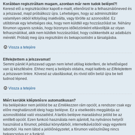
Korábban regisztráltam magam, azonban már nem tudok belépni?!
Keresd elő a regisztrációkor kapott e-mailt, ellenőrizd le a felhasználóneved és
a jelszavad, majd próbálkozz újra. Lehetséges, hogy az adminisztrátor
valamilyen okból kifolyólag inaktiválta, vagy törölte az azonosítód. Ez
utóbbinak egy lehetséges oka, hogy nem küldtél egy hozzászólást se. Néhány
fórumon ugyanis szokás, hogy bizonyos időközönként eltávolítják az olyan
felhasználókat, akik nem küldtek hozzászólást, hogy csökkentsék az adatbázis
méretét. Próbálj meg újra regisztrálni és bekapcsolódni a társalgásba.
Vissza a tetejére
Elfelejtettem a jelszavamat!
Semmi pánik! A jelszavad ugyan nem lehet utólag kideríteni, de lehetőséged
van új készítésére. Ehhez menj a belépés oldalra, majd kattints az
Elfelejtettem
a jelszavam
linkre. Kövesd az utasításokat, és rövid időn belül újra be kell
tudnod lépned.
Vissza a tetejére
Miért kerülök kiléptetésre automatikusan?
Ha belépéskor nem jelölöd be az
Emlékezzen rám
opciót, a rendszer csak egy
előre meghatározott ideig hagy belépve. Ez a viselkedés meggátolja az
azonosítóddal való visszaélést. A tartós belépve maradáshoz jelöld be az
említett opciót. Ezen funkció használata nem ajánlott, ha nyilvános helyről
használod a fórumot, például könyvtárból, internetkávézóból vagy egyetemi
laborból. Ha nem látod a jelölőnégyzetet, a fórumon valószínűleg nincs
bekapcsolva ez a funkció.