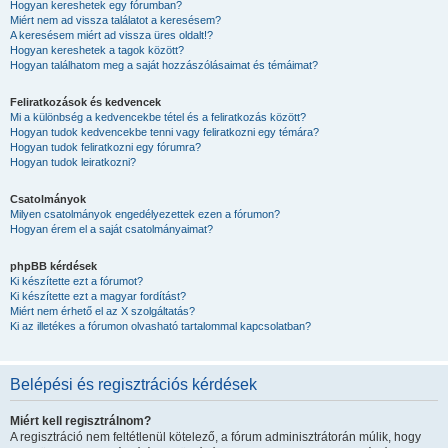
Hogyan kereshetek egy fórumban?
Miért nem ad vissza találatot a keresésem?
A keresésem miért ad vissza üres oldalt!?
Hogyan kereshetek a tagok között?
Hogyan találhatom meg a saját hozzászólásaimat és témáimat?
Feliratkozások és kedvencek
Mi a különbség a kedvencekbe tétel és a feliratkozás között?
Hogyan tudok kedvencekbe tenni vagy feliratkozni egy témára?
Hogyan tudok feliratkozni egy fórumra?
Hogyan tudok leiratkozni?
Csatolmányok
Milyen csatolmányok engedélyezettek ezen a fórumon?
Hogyan érem el a saját csatolmányaimat?
phpBB kérdések
Ki készítette ezt a fórumot?
Ki készítette ezt a magyar fordítást?
Miért nem érhető el az X szolgáltatás?
Ki az illetékes a fórumon olvasható tartalommal kapcsolatban?
Belépési és regisztrációs kérdések
Miért kell regisztrálnom?
A regisztráció nem feltétlenül kötelező, a fórum adminisztrátorán múlik, hogy