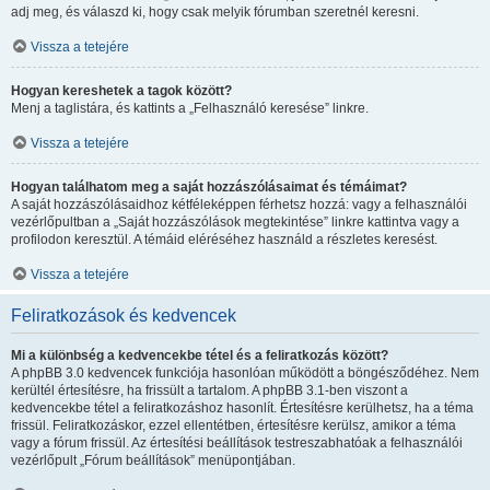
adj meg, és válaszd ki, hogy csak melyik fórumban szeretnél keresni.
Vissza a tetejére
Hogyan kereshetek a tagok között?
Menj a taglistára, és kattints a „Felhasználó keresése” linkre.
Vissza a tetejére
Hogyan találhatom meg a saját hozzászólásaimat és témáimat?
A saját hozzászólásaidhoz kétféleképpen férhetsz hozzá: vagy a felhasználói
vezérlőpultban a „Saját hozzászólások megtekintése” linkre kattintva vagy a
profilodon keresztül. A témáid eléréséhez használd a részletes keresést.
Vissza a tetejére
Feliratkozások és kedvencek
Mi a különbség a kedvencekbe tétel és a feliratkozás között?
A phpBB 3.0 kedvencek funkciója hasonlóan működött a böngésződéhez. Nem
kerültél értesítésre, ha frissült a tartalom. A phpBB 3.1-ben viszont a
kedvencekbe tétel a feliratkozáshoz hasonlít. Értesítésre kerülhetsz, ha a téma
frissül. Feliratkozáskor, ezzel ellentétben, értesítésre kerülsz, amikor a téma
vagy a fórum frissül. Az értesítési beállítások testreszabhatóak a felhasználói
vezérlőpult „Fórum beállítások” menüpontjában.