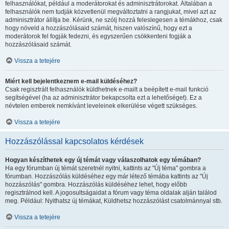
felhasználókat, például a moderátorokat és adminisztrátorokat. Általában a
felhasználók nem tudják közvetlenül megváltoztatni a rangjukat, mivel azt az
adminisztrátor állítja be. Kérünk, ne szólj hozzá feleslegesen a témákhoz, csak
hogy növeld a hozzászólásaid számát, hiszen valószínű, hogy ezt a
moderátorok fel fogják fedezni, és egyszerűen csökkenteni fogják a
hozzászólásaid számát.
Vissza a tetejére
Miért kell bejelentkeznem e-mail küldéséhez?
Csak regisztrált felhasználók küldhetnek e-mailt a beépített e-mail funkció
segítségével (ha az adminisztrátor bekapcsolta ezt a lehetőséget). Ez a
névtelen emberek nemkívánt leveleinek elkerülése végett szükséges.
Vissza a tetejére
Hozzászólással kapcsolatos kérdések
Hogyan készíthetek egy új témát vagy válaszolhatok egy témában?
Ha egy fórumban új témát szeretnél nyitni, kattints az "Új téma" gombra a
fórumban. Hozzászólás küldéséhez egy már létező témába kattints az "Új
hozzászólás" gombra. Hozzászólás küldéséhez lehet, hogy előbb
regisztrálnod kell. A jogosultságaidat a fórum vagy téma oldalak alján találod
meg. Például: Nyithatsz új témákat, Küldhetsz hozzászólást csatolmánnyal stb.
Vissza a tetejére