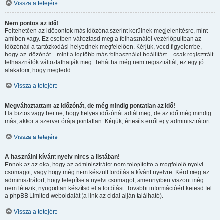
Vissza a tetejére
Nem pontos az idő!
Feltehetően az időpontok más időzóna szerint kerülnek megjelenítésre, mint
amiben vagy. Ez esetben változtasd meg a felhasználói vezérlőpultban az
időzónád a tartózkodási helyednek megfelelően. Kérjük, vedd figyelembe,
hogy az időzónát – mint a legtöbb más felhasználói beállítást – csak regisztrált
felhasználók változtathatják meg. Tehát ha még nem regisztráltál, ez egy jó
alakalom, hogy megtedd.
Vissza a tetejére
Megváltoztattam az időzónát, de még mindig pontatlan az idő!
Ha biztos vagy benne, hogy helyes időzónát adtál meg, de az idő még mindig
más, akkor a szerver órája pontatlan. Kérjük, értesíts erről egy adminisztrátort.
Vissza a tetejére
A használni kívánt nyelv nincs a listában!
Ennek az az oka, hogy az adminisztrátor nem telepítette a megfelelő nyelvi
csomagot, vagy hogy még nem készült fordítás a kívánt nyelvre. Kérd meg az
adminisztrátort, hogy telepítse a nyelvi csomagot, amennyiben viszont még
nem létezik, nyugodtan készítsd el a fordítást. További információért keresd fel
a phpBB Limited weboldalát (a link az oldal alján található).
Vissza a tetejére