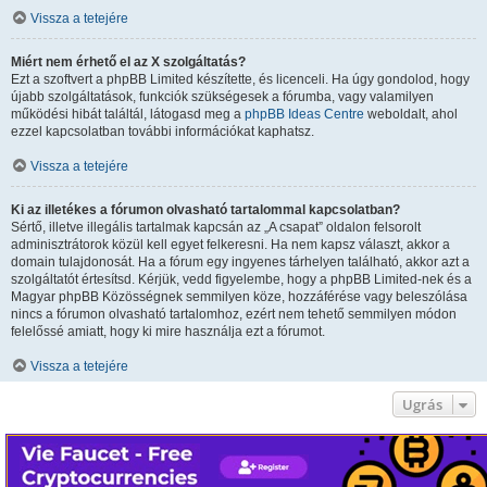
Vissza a tetejére
Miért nem érhető el az X szolgáltatás?
Ezt a szoftvert a phpBB Limited készítette, és licenceli. Ha úgy gondolod, hogy
újabb szolgáltatások, funkciók szükségesek a fórumba, vagy valamilyen
működési hibát találtál, látogasd meg a
phpBB Ideas Centre
weboldalt, ahol
ezzel kapcsolatban további információkat kaphatsz.
Vissza a tetejére
Ki az illetékes a fórumon olvasható tartalommal kapcsolatban?
Sértő, illetve illegális tartalmak kapcsán az „A csapat” oldalon felsorolt
adminisztrátorok közül kell egyet felkeresni. Ha nem kapsz választ, akkor a
domain tulajdonosát. Ha a fórum egy ingyenes tárhelyen található, akkor azt a
szolgáltatót értesítsd. Kérjük, vedd figyelembe, hogy a phpBB Limited-nek és a
Magyar phpBB Közösségnek semmilyen köze, hozzáférése vagy beleszólása
nincs a fórumon olvasható tartalomhoz, ezért nem tehető semmilyen módon
felelőssé amiatt, hogy ki mire használja ezt a fórumot.
Vissza a tetejére
Ugrás