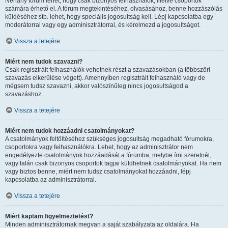
Néhány fórum lehet, hogy csak bizonyos felhasználók, illetve csoportok
számára érhető el. A fórum megtekintéséhez, olvasásához, benne hozzászólás
küldéséhez stb. lehet, hogy speciális jogosultság kell. Lépj kapcsolatba egy
moderátorral vagy egy adminisztrátorral, és kérelmezd a jogosultságot.
Vissza a tetejére
Miért nem tudok szavazni?
Csak regisztrált felhasználók vehetnek részt a szavazásokban (a többszöri
szavazás elkerülése végett). Amennyiben regisztrált felhasználó vagy de
mégsem tudsz szavazni, akkor valószínűleg nincs jogosultságod a
szavazáshoz.
Vissza a tetejére
Miért nem tudok hozzáadni csatolmányokat?
A csatolmányok feltöltéséhez szükséges jogosultság megadható fórumokra,
csoportokra vagy felhasználókra. Lehet, hogy az adminisztrátor nem
engedélyezte csatolmányok hozzáadását a fórumba, melybe írni szeretnél,
vagy talán csak bizonyos csoportok tagjai küldhetnek csatolmányokat. Ha nem
vagy biztos benne, miért nem tudsz csatolmányokat hozzáadni, lépj
kapcsolatba az adminisztrátorral.
Vissza a tetejére
Miért kaptam figyelmeztetést?
Minden adminisztrátornak megvan a saját szabályzata az oldalára. Ha