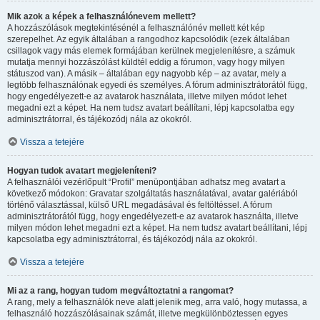
Mik azok a képek a felhasználónevem mellett?
A hozzászólások megtekintésénél a felhasználónév mellett két kép
szerepelhet. Az egyik általában a rangodhoz kapcsolódik (ezek általában
csillagok vagy más elemek formájában kerülnek megjelenítésre, a számuk
mutatja mennyi hozzászólást küldtél eddig a fórumon, vagy hogy milyen
státuszod van). A másik – általában egy nagyobb kép – az avatar, mely a
legtöbb felhasználónak egyedi és személyes. A fórum adminisztrátorától függ,
hogy engedélyezett-e az avatarok használata, illetve milyen módot lehet
megadni ezt a képet. Ha nem tudsz avatart beállítani, lépj kapcsolatba egy
adminisztrátorral, és tájékozódj nála az okokról.
Vissza a tetejére
Hogyan tudok avatart megjeleníteni?
A felhasználói vezérlőpult “Profil” menüpontjában adhatsz meg avatart a
következő módokon: Gravatar szolgáltatás használatával, avatar galériából
történő választással, külső URL megadásával és feltöltéssel. A fórum
adminisztrátorától függ, hogy engedélyezett-e az avatarok használta, illetve
milyen módon lehet megadni ezt a képet. Ha nem tudsz avatart beállítani, lépj
kapcsolatba egy adminisztrátorral, és tájékozódj nála az okokról.
Vissza a tetejére
Mi az a rang, hogyan tudom megváltoztatni a rangomat?
A rang, mely a felhasználók neve alatt jelenik meg, arra való, hogy mutassa, a
felhasználó hozzászólásainak számát, illetve megkülönböztessen egyes