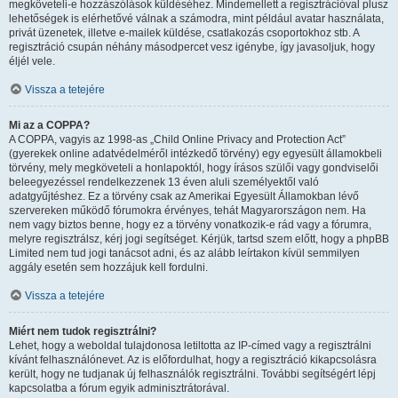
megköveteli-e hozzászólások küldéséhez. Mindemellett a regisztrációval plusz
lehetőségek is elérhetővé válnak a számodra, mint például avatar használata,
privát üzenetek, illetve e-mailek küldése, csatlakozás csoportokhoz stb. A
regisztráció csupán néhány másodpercet vesz igénybe, így javasoljuk, hogy
éljél vele.
Vissza a tetejére
Mi az a COPPA?
A COPPA, vagyis az 1998-as „Child Online Privacy and Protection Act”
(gyerekek online adatvédelméről intézkedő törvény) egy egyesült államokbeli
törvény, mely megköveteli a honlapoktól, hogy írásos szülői vagy gondviselői
beleegyezéssel rendelkezzenek 13 éven aluli személyektől való
adatgyűjtéshez. Ez a törvény csak az Amerikai Egyesült Államokban lévő
szervereken működő fórumokra érvényes, tehát Magyarországon nem. Ha
nem vagy biztos benne, hogy ez a törvény vonatkozik-e rád vagy a fórumra,
melyre regisztrálsz, kérj jogi segítséget. Kérjük, tartsd szem előtt, hogy a phpBB
Limited nem tud jogi tanácsot adni, és az alább leírtakon kívül semmilyen
aggály esetén sem hozzájuk kell fordulni.
Vissza a tetejére
Miért nem tudok regisztrálni?
Lehet, hogy a weboldal tulajdonosa letiltotta az IP-címed vagy a regisztrálni
kívánt felhasználónevet. Az is előfordulhat, hogy a regisztráció kikapcsolásra
került, hogy ne tudjanak új felhasználók regisztrálni. További segítségért lépj
kapcsolatba a fórum egyik adminisztrátorával.