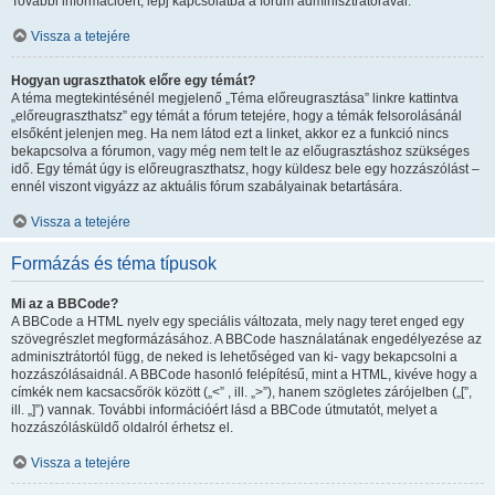
További információért, lépj kapcsolatba a fórum adminisztrátorával.
Vissza a tetejére
Hogyan ugraszthatok előre egy témát?
A téma megtekintésénél megjelenő „Téma előreugrasztása” linkre kattintva
„előreugraszthatsz” egy témát a fórum tetejére, hogy a témák felsorolásánál
elsőként jelenjen meg. Ha nem látod ezt a linket, akkor ez a funkció nincs
bekapcsolva a fórumon, vagy még nem telt le az előugrasztáshoz szükséges
idő. Egy témát úgy is előreugraszthatsz, hogy küldesz bele egy hozzászólást –
ennél viszont vigyázz az aktuális fórum szabályainak betartására.
Vissza a tetejére
Formázás és téma típusok
Mi az a BBCode?
A BBCode a HTML nyelv egy speciális változata, mely nagy teret enged egy
szövegrészlet megformázásához. A BBCode használatának engedélyezése az
adminisztrátortól függ, de neked is lehetőséged van ki- vagy bekapcsolni a
hozzászólásaidnál. A BBCode hasonló felépítésű, mint a HTML, kivéve hogy a
címkék nem kacsacsőrök között („<” , ill. „>”), hanem szögletes zárójelben („[”,
ill. „]”) vannak. További információért lásd a BBCode útmutatót, melyet a
hozzászólásküldő oldalról érhetsz el.
Vissza a tetejére