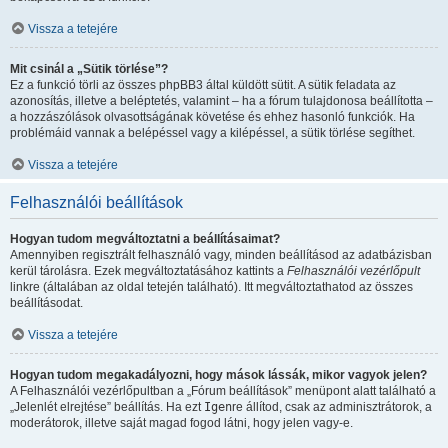
Vissza a tetejére
Mit csinál a „Sütik törlése”?
Ez a funkció törli az összes phpBB3 által küldött sütit. A sütik feladata az
azonosítás, illetve a beléptetés, valamint – ha a fórum tulajdonosa beállította –
a hozzászólások olvasottságának követése és ehhez hasonló funkciók. Ha
problémáid vannak a belépéssel vagy a kilépéssel, a sütik törlése segíthet.
Vissza a tetejére
Felhasználói beállítások
Hogyan tudom megváltoztatni a beállításaimat?
Amennyiben regisztrált felhasználó vagy, minden beállításod az adatbázisban
kerül tárolásra. Ezek megváltoztatásához kattints a
Felhasználói vezérlőpult
linkre (általában az oldal tetején található). Itt megváltoztathatod az összes
beállításodat.
Vissza a tetejére
Hogyan tudom megakadályozni, hogy mások lássák, mikor vagyok jelen?
A Felhasználói vezérlőpultban a „Fórum beállítások” menüpont alatt található a
„Jelenlét elrejtése” beállítás. Ha ezt
Igen
re állítod, csak az adminisztrátorok, a
moderátorok, illetve saját magad fogod látni, hogy jelen vagy-e.