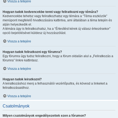
Vissza a tetejére
Hogyan tudok kedvencekbe tenni vagy feliratkozni egy témára?
Kedvencekbe tehetsz vagy feliratkozhatsz egy témára a “Téma eszközök”
menüpont megfelelő hivatkozására kattintva, ami általában a téma tetején és
alján helyezkedik el.
A témára úgy is feliratkozhatsz, ha a “Értesítést kérek új válasz érkezésekor”
opció bejelölésével küldesz új hozzászólást.
Vissza a tetejére
Hogyan tudok feliratkozni egy fórumra?
Egy fórumra úgy tudsz feliratkozni, hogy a fórum oldalán alul a „Feliratkozás a
fórumra” linkre kattintasz.
Vissza a tetejére
Hogyan tudok leiratkozni?
A leiratkozáshoz menj a felhasználói vezérlőpultra, és kövesd a linkeket a
feliratkozásaidhoz.
Vissza a tetejére
Csatolmányok
Milyen csatolmányok engedélyezettek ezen a fórumon?