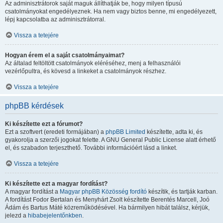
Az adminisztrátorok saját maguk állíthatják be, hogy milyen típusú
csatolmányokat engedélyeznek. Ha nem vagy biztos benne, mi engedélyezett,
lépj kapcsolatba az adminisztrátorral.
Vissza a tetejére
Hogyan érem el a saját csatolmányaimat?
Az általad feltöltött csatolmányok eléréséhez, menj a felhasználói
vezérlőpultra, és kövesd a linkeket a csatolmányok részhez.
Vissza a tetejére
phpBB kérdések
Ki készítette ezt a fórumot?
Ezt a szoftvert (eredeti formájában) a
phpBB Limited
készítette, adta ki, és
gyakorolja a szerzői jogokat felette. A GNU General Public License alatt érhető
el, és szabadon terjeszthető. További információért lásd a linket.
Vissza a tetejére
Ki készítette ezt a magyar fordítást?
A magyar fordítást a
Magyar phpBB Közösség
fordító
készítik, és tartják karban.
A fordítást Fodor Bertalan és Menyhárt Zsolt készítette Berentés Marcell, Joó
Ádám és Bartus Máté közreműködésével. Ha bármilyen hibát találsz, kérjük,
jelezd a
hibabejelentőnkben
.