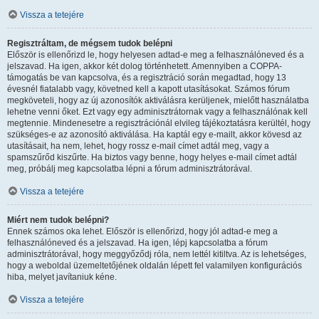
Vissza a tetejére
Regisztráltam, de mégsem tudok belépni
Először is ellenőrizd le, hogy helyesen adtad-e meg a felhasználóneved és a
jelszavad. Ha igen, akkor két dolog történhetett. Amennyiben a COPPA-
támogatás be van kapcsolva, és a regisztráció során megadtad, hogy 13
évesnél fiatalabb vagy, követned kell a kapott utasításokat. Számos fórum
megköveteli, hogy az új azonosítók aktiválásra kerüljenek, mielőtt használatba
lehetne venni őket. Ezt vagy egy adminisztrátornak vagy a felhasználónak kell
megtennie. Mindenesetre a regisztrációnál elvileg tájékoztatásra kerültél, hogy
szükséges-e az azonosító aktiválása. Ha kaptál egy e-mailt, akkor kövesd az
utasításait, ha nem, lehet, hogy rossz e-mail címet adtál meg, vagy a
spamszűrőd kiszűrte. Ha biztos vagy benne, hogy helyes e-mail címet adtál
meg, próbálj meg kapcsolatba lépni a fórum adminisztrátorával.
Vissza a tetejére
Miért nem tudok belépni?
Ennek számos oka lehet. Először is ellenőrizd, hogy jól adtad-e meg a
felhasználóneved és a jelszavad. Ha igen, lépj kapcsolatba a fórum
adminisztrátorával, hogy meggyőződj róla, nem lettél kitiltva. Az is lehetséges,
hogy a weboldal üzemeltetőjének oldalán lépett fel valamilyen konfigurációs
hiba, melyet javítaniuk kéne.
Vissza a tetejére