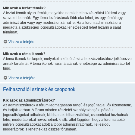
Mik azok a lezárt témák?
A lezárt témák olyan témák, melyekbe nem lehet hozzászólást küldeni vagy
szavazni bennük. Egy téma lezárásának több oka lehet, és egy témát egy
adminisztrátor vagy egy moderátor zárhat le. Ha a fórum adminisztrátora
megadta a szükséges jogosultságokat, lehetőséged lehet lezárni a saját
témáidat.
Vissza a tetejére
Mik azok a téma ikonok?
A téma ikonok kis képek, melyeket a küldő társít a hozzászólásához jelképezve
annak tartalmát. A téma ikonok használatának lehetősége az adminisztrátortól
függ.
Vissza a tetejére
Felhasználói szintek és csoportok
Kik azok az adminisztrátorok?
Az adminisztrátorok a fórum legmagasabb rangú és jogú tagjai, ők üzemeltetik,
és tartják karban. A fórum minden részletét szabályozhatják, például
jogosultságokat adhatnak, kitilthatnak felhasználókat, csoportokat hozhatnak
létre, moderátorokat nevezhetnek ki stb. attól függően, hogy a fórumalapító
milyen jogosultságokat adott a többi adminisztrátornak. Teljesjogú
moderátorok is lehetnek az összes fórumban.