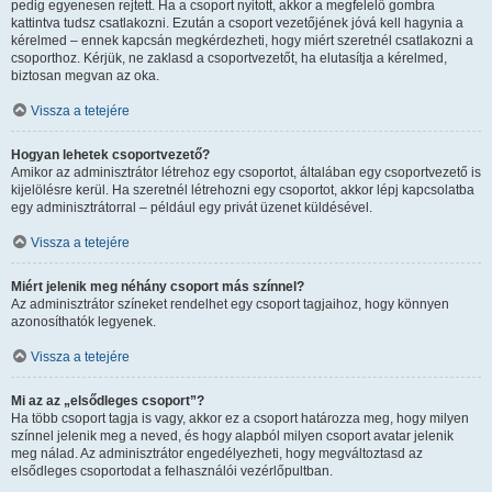
pedig egyenesen rejtett. Ha a csoport nyitott, akkor a megfelelő gombra
kattintva tudsz csatlakozni. Ezután a csoport vezetőjének jóvá kell hagynia a
kérelmed – ennek kapcsán megkérdezheti, hogy miért szeretnél csatlakozni a
csoporthoz. Kérjük, ne zaklasd a csoportvezetőt, ha elutasítja a kérelmed,
biztosan megvan az oka.
Vissza a tetejére
Hogyan lehetek csoportvezető?
Amikor az adminisztrátor létrehoz egy csoportot, általában egy csoportvezető is
kijelölésre kerül. Ha szeretnél létrehozni egy csoportot, akkor lépj kapcsolatba
egy adminisztrátorral – például egy privát üzenet küldésével.
Vissza a tetejére
Miért jelenik meg néhány csoport más színnel?
Az adminisztrátor színeket rendelhet egy csoport tagjaihoz, hogy könnyen
azonosíthatók legyenek.
Vissza a tetejére
Mi az az „elsődleges csoport”?
Ha több csoport tagja is vagy, akkor ez a csoport határozza meg, hogy milyen
színnel jelenik meg a neved, és hogy alapból milyen csoport avatar jelenik
meg nálad. Az adminisztrátor engedélyezheti, hogy megváltoztasd az
elsődleges csoportodat a felhasználói vezérlőpultban.