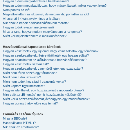
Hogyan tudom megváltoztatni a beállításaimat?
Hogyan tudom megakadályozni, hogy mások lássák, mikor vagyok jelen?
Nem pontos az idő!
Megváltoztattam az időzónát, de még mindig pontatlan az idő!
A használni kívánt nyelv nincs a listában!
Mik azok a képek a felhasználónevem mellett?
Hogyan tudok avatart megjeleníteni?
Mi az a rang, hogyan tudom megváltoztatni a rangomat?
Miért kell bejelentkeznem e-mail küldéséhez?
Hozzászólással kapcsolatos kérdések
Hogyan készíthetek egy új témát vagy válaszolhatok egy témában?
Hogyan szerkeszthetek, illetve törölhetek egy hozzászólást?
Hogyan csatolhatom az aláírásomat a hozzászólásomhoz?
Hogyan készíthetek szavazást?
Hogyan szerkeszthetek vagy törölhetek egy szavazást?
Miért nem férek hozzá egy fórumhoz?
Miért nem tudok szavazni?
Miért nem tudok hozzáadni csatolmányokat?
Miért kaptam figyelmeztetést?
Hogyan jelenthetek egy hozzászólást a moderátoroknak?
Mire való az „Elmentés” gomb hozzászólás küldésénél?
Miért kell a hozzászólásomat jóváhagynia egy moderátornak?
Hogyan ugraszthatok előre egy témát?
Formázás és téma típusok
Mi az a BBCode?
Használhatok HTML-t?
Mik azok az emotikonok?