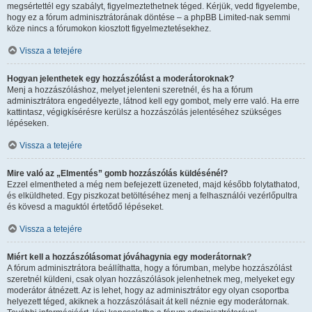
megsértettél egy szabályt, figyelmeztethetnek téged. Kérjük, vedd figyelembe,
hogy ez a fórum adminisztrátorának döntése – a phpBB Limited-nak semmi
köze nincs a fórumokon kiosztott figyelmeztetésekhez.
Vissza a tetejére
Hogyan jelenthetek egy hozzászólást a moderátoroknak?
Menj a hozzászóláshoz, melyet jelenteni szeretnél, és ha a fórum
adminisztrátora engedélyezte, látnod kell egy gombot, mely erre való. Ha erre
kattintasz, végigkísérésre kerülsz a hozzászólás jelentéséhez szükséges
lépéseken.
Vissza a tetejére
Mire való az „Elmentés” gomb hozzászólás küldésénél?
Ezzel elmentheted a még nem befejezett üzeneted, majd később folytathatod,
és elküldheted. Egy piszkozat betöltéséhez menj a felhasználói vezérlőpultra
és kövesd a maguktól értetődő lépéseket.
Vissza a tetejére
Miért kell a hozzászólásomat jóváhagynia egy moderátornak?
A fórum adminisztrátora beállíthatta, hogy a fórumban, melybe hozzászólást
szeretnél küldeni, csak olyan hozzászólások jelenhetnek meg, melyeket egy
moderátor átnézett. Az is lehet, hogy az adminisztrátor egy olyan csoportba
helyezett téged, akiknek a hozzászólásait át kell néznie egy moderátornak.