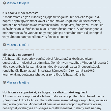
Vissza a tetejére
Kik azok a moderátorok?
A moderátorok olyan különleges jogosultságokkal rendelkező tagok, akik
napról napra figyelemmel követik a fórumokat. Jogukban áll szerkeszteni,
törölni a hozzászólásokat, valamint lezárni, megnyitni, áthelyezni, törölni és
szétválasztani a témákat az általuk moderált fórumban. Általánosságban a
moderátorok azért vannak, hogy meggátolják a témába nem illő, sértegető
vagy támadó hangvételű hozzászólások küldését.
Vissza a tetejére
Mik azok a csoportok?
A felhasználói csoportok segítségével felosztható a közösség olyan
egységekre, melyeket az adminisztrátor könnyen kezelhet. Minden felhasználó
több csoportba is tartozhat, és mindegyik csoporthoz saját jogosultságok
rendelhetők. Ezzel az adminisztrátor könnyedén létrehozhat zártkörű
fórumokat, moderátorrá tehet egyszerre több felhasználót stb.
Vissza a tetejére
Hol látom a csoportokat, és hogyan csatlakozhatok egyhez?
A fórumon lévő csoportokat a felhasználói vezérlőpultban tekintheted meg a
„Csoportok” linkre kattintva. Ha csatlakozni szeretnél egy csoporthoz, kattints a
megfelelő gombra. Mindemellett nem az összes csoport
nyílt hozzáférésű
,
néhánynál jóváhagyás szükséges a csatlakozáshoz, néhány zárt, néhány