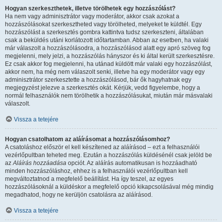
Hogyan szerkeszthetek, illetve törölhetek egy hozzászólást?
Ha nem vagy adminisztrátor vagy moderátor, akkor csak azokat a
hozzászólásokat szerkesztheted vagy törölheted, melyeket te küldtél. Egy
hozzászólást a szerkesztés gombra kattintva tudsz szerkeszteni, általában
csak a beküldés utáni korlátozott időtartamban. Abban az esetben, ha valaki
már válaszolt a hozzászólásodra, a hozzászólásod alatt egy apró szöveg fog
megjelenni, mely jelzi, a hozzászólás hányszor és ki által került szerkesztésre.
Ez csak akkor fog megjelenni, ha utánad küldött már valaki egy hozzászólást,
akkor nem, ha még nem válaszolt senki, illetve ha egy moderátor vagy egy
adminisztrátor szerkesztette a hozzászólásod, bár ők hagyhatnak egy
megjegyzést jelezve a szerkesztés okát. Kérjük, vedd figyelembe, hogy a
normál felhasználók nem törölhetik a hozzászólásukat, miután már másvalaki
válaszolt.
Vissza a tetejére
Hogyan csatolhatom az aláírásomat a hozzászólásomhoz?
A csatoláshoz először el kell készítened az aláírásod – ezt a felhasználói
vezérlőpultban teheted meg. Ezután a hozzászólás küldésénél csak jelöld be
az
Aláírás hozzáadása
opciót. Az aláírás automatikusan is hozzáadható
minden hozzászóláshoz, ehhez is a felhasználói vezérlőpultban kell
megváltoztatnod a megfelelő beállítást. Ha így teszel, az egyes
hozzászólásoknál a küldéskor a megfelelő opció kikapcsolásával még mindig
megadhatod, hogy ne kerüljön csatolásra az aláírásod.
Vissza a tetejére