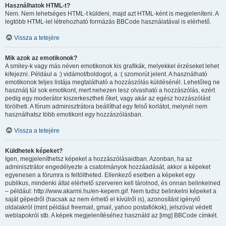
Használhatok HTML-t?
Nem. Nem lehetséges HTML-t küldeni, majd azt HTML-ként is megjeleníteni. A
legtöbb HTML-lel létrehozható formázás BBCode használatával is elérhető.
Vissza a tetejére
Mik azok az emotikonok?
A smiley-k vagy más néven emotikonok kis grafikák, melyekkel érzéseket lehet
kifejezni. Például a :) vidámot/boldogot, a :( szomorút jelent. A használható
emotikonok teljes listája megtalálható a hozzászólás küldésénél. Lehetőleg ne
használj túl sok emotikont, mert nehezen lesz olvasható a hozzászólás, ezért
pedig egy moderátor kiszerkesztheti őket, vagy akár az egész hozzászólást
törölheti. A fórum adminisztrátora beállíthat egy felső korlátot, melynél nem
használhatsz több emotikont egy hozzászólásban.
Vissza a tetejére
Küldhetek képeket?
Igen, megjeleníthetsz képeket a hozzászólásaidban. Azonban, ha az
adminisztrátor engedélyezte a csatolmányok hozzáadását, akkor a képeket
egyenesen a fórumra is feltöltheted. Ellenkező esetben a képeket egy
publikus, mindenki által elérhető szerveren kell tárolnod, és onnan belinkelned
– például: http://www.akarmi.hu/en-kepem.gif. Nem tudsz belinkelni képeket a
saját gépedről (hacsak az nem érhető el kívülről is), azonosítást igénylő
oldalakról (mint például freemail, gmail, yahoo postafiókok), jelszóval védett
weblapokról stb. A képek megjelenítéséhez használd az [img] BBCode címkét.