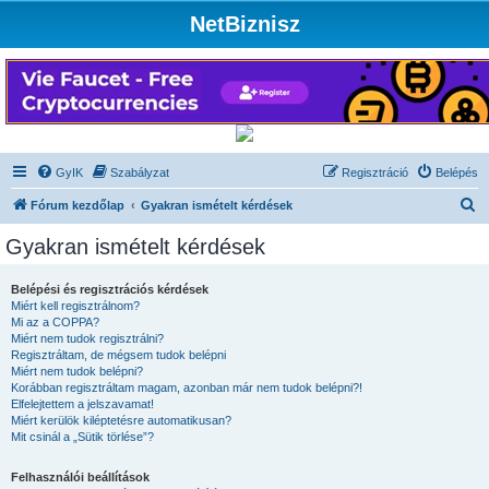
NetBiznisz
GyIK
Szabályzat
Regisztráció
Belépés
K
Fórum kezdőlap
Gyakran ismételt kérdések
e
Gyakran ismételt kérdések
r
e
Belépési és regisztrációs kérdések
Miért kell regisztrálnom?
s
Mi az a COPPA?
é
Miért nem tudok regisztrálni?
Regisztráltam, de mégsem tudok belépni
s
Miért nem tudok belépni?
Korábban regisztráltam magam, azonban már nem tudok belépni?!
Elfelejtettem a jelszavamat!
Miért kerülök kiléptetésre automatikusan?
Mit csinál a „Sütik törlése”?
Felhasználói beállítások