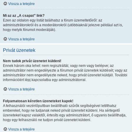
Vissza a tetejére
Mi az az „A csapat” link?
Ezen az oldalon egy listát találhatsz a fórum üzemeltetőiről: az
adminisztrátorokról és a moderátorokról (utóbbiaknál jelezve például azt is,
hogy melyik fórumot moderálják).
Vissza a tetejére
Privát üzenetek
Nem tudok privát üzenetet küldeni!
Ennek három oka lehet: nem regisztráltál, vagy nem vagy belépve; az
adminisztrátor nem engedélyezte a fórumon privát üzenetek küldését; vagy az
adminisztrátor nem engedélyezte neked, hogy privát üzenetet küldjél. További
információért lépj kapcsolatba egy adminisztrátorral.
Vissza a tetejére
Folyamatosan kéretlen üzeneteket kapok!
A felhasználói vezérlőpultban beállítható szűrők segítségével letilthatsz
embereket, hogy ne tudjanak neked privát üzenetet küldeni. Ha sértegető
üzeneteket kapsz valakitől, értesíts egy adminisztrátort, ő ugyanis beállíthatja,
hogy egy felhasználó ne tudjon privát üzenetet küldeni.
Vissza a tetejére