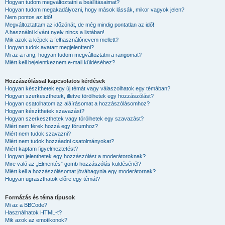
Hogyan tudom megváltoztatni a beállításaimat?
Hogyan tudom megakadályozni, hogy mások lássák, mikor vagyok jelen?
Nem pontos az idő!
Megváltoztattam az időzónát, de még mindig pontatlan az idő!
A használni kívánt nyelv nincs a listában!
Mik azok a képek a felhasználónevem mellett?
Hogyan tudok avatart megjeleníteni?
Mi az a rang, hogyan tudom megváltoztatni a rangomat?
Miért kell bejelentkeznem e-mail küldéséhez?
Hozzászólással kapcsolatos kérdések
Hogyan készíthetek egy új témát vagy válaszolhatok egy témában?
Hogyan szerkeszthetek, illetve törölhetek egy hozzászólást?
Hogyan csatolhatom az aláírásomat a hozzászólásomhoz?
Hogyan készíthetek szavazást?
Hogyan szerkeszthetek vagy törölhetek egy szavazást?
Miért nem férek hozzá egy fórumhoz?
Miért nem tudok szavazni?
Miért nem tudok hozzáadni csatolmányokat?
Miért kaptam figyelmeztetést?
Hogyan jelenthetek egy hozzászólást a moderátoroknak?
Mire való az „Elmentés” gomb hozzászólás küldésénél?
Miért kell a hozzászólásomat jóváhagynia egy moderátornak?
Hogyan ugraszthatok előre egy témát?
Formázás és téma típusok
Mi az a BBCode?
Használhatok HTML-t?
Mik azok az emotikonok?