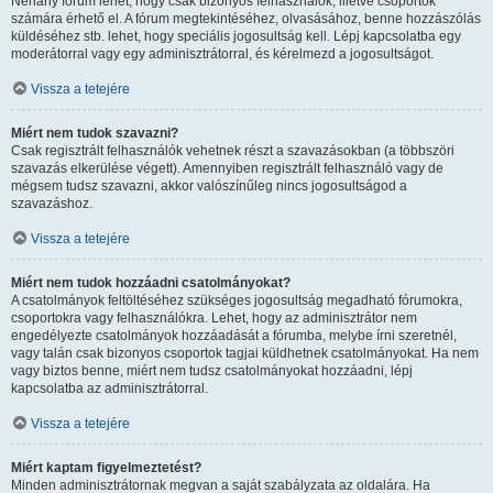
Néhány fórum lehet, hogy csak bizonyos felhasználók, illetve csoportok
számára érhető el. A fórum megtekintéséhez, olvasásához, benne hozzászólás
küldéséhez stb. lehet, hogy speciális jogosultság kell. Lépj kapcsolatba egy
moderátorral vagy egy adminisztrátorral, és kérelmezd a jogosultságot.
Vissza a tetejére
Miért nem tudok szavazni?
Csak regisztrált felhasználók vehetnek részt a szavazásokban (a többszöri
szavazás elkerülése végett). Amennyiben regisztrált felhasználó vagy de
mégsem tudsz szavazni, akkor valószínűleg nincs jogosultságod a
szavazáshoz.
Vissza a tetejére
Miért nem tudok hozzáadni csatolmányokat?
A csatolmányok feltöltéséhez szükséges jogosultság megadható fórumokra,
csoportokra vagy felhasználókra. Lehet, hogy az adminisztrátor nem
engedélyezte csatolmányok hozzáadását a fórumba, melybe írni szeretnél,
vagy talán csak bizonyos csoportok tagjai küldhetnek csatolmányokat. Ha nem
vagy biztos benne, miért nem tudsz csatolmányokat hozzáadni, lépj
kapcsolatba az adminisztrátorral.
Vissza a tetejére
Miért kaptam figyelmeztetést?
Minden adminisztrátornak megvan a saját szabályzata az oldalára. Ha