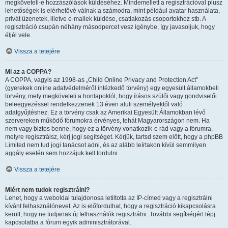
megköveteli-e hozzászólások küldéséhez. Mindemellett a regisztrációval plusz
lehetőségek is elérhetővé válnak a számodra, mint például avatar használata,
privát üzenetek, illetve e-mailek küldése, csatlakozás csoportokhoz stb. A
regisztráció csupán néhány másodpercet vesz igénybe, így javasoljuk, hogy
éljél vele.
Vissza a tetejére
Mi az a COPPA?
A COPPA, vagyis az 1998-as „Child Online Privacy and Protection Act”
(gyerekek online adatvédelméről intézkedő törvény) egy egyesült államokbeli
törvény, mely megköveteli a honlapoktól, hogy írásos szülői vagy gondviselői
beleegyezéssel rendelkezzenek 13 éven aluli személyektől való
adatgyűjtéshez. Ez a törvény csak az Amerikai Egyesült Államokban lévő
szervereken működő fórumokra érvényes, tehát Magyarországon nem. Ha
nem vagy biztos benne, hogy ez a törvény vonatkozik-e rád vagy a fórumra,
melyre regisztrálsz, kérj jogi segítséget. Kérjük, tartsd szem előtt, hogy a phpBB
Limited nem tud jogi tanácsot adni, és az alább leírtakon kívül semmilyen
aggály esetén sem hozzájuk kell fordulni.
Vissza a tetejére
Miért nem tudok regisztrálni?
Lehet, hogy a weboldal tulajdonosa letiltotta az IP-címed vagy a regisztrálni
kívánt felhasználónevet. Az is előfordulhat, hogy a regisztráció kikapcsolásra
került, hogy ne tudjanak új felhasználók regisztrálni. További segítségért lépj
kapcsolatba a fórum egyik adminisztrátorával.