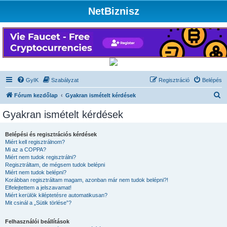
NetBiznisz
GyIK
Szabályzat
Regisztráció
Belépés
K
Fórum kezdőlap
Gyakran ismételt kérdések
e
Gyakran ismételt kérdések
r
e
Belépési és regisztrációs kérdések
Miért kell regisztrálnom?
s
Mi az a COPPA?
é
Miért nem tudok regisztrálni?
Regisztráltam, de mégsem tudok belépni
s
Miért nem tudok belépni?
Korábban regisztráltam magam, azonban már nem tudok belépni?!
Elfelejtettem a jelszavamat!
Miért kerülök kiléptetésre automatikusan?
Mit csinál a „Sütik törlése”?
Felhasználói beállítások