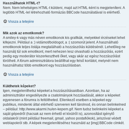
Használhatok HTML-t?
Nem. Nem lehetséges HTML-t küldeni, majd azt HTML-ként is megjeleníteni. A
legtöbb HTML-lel létrehozható formázás BBCode használatával is elérhető.
Vissza a tetejére
Mik azok az emotikonok?
A smiley-k vagy más néven emotikonok kis grafikák, melyekkel érzéseket lehet
kifejezni. Például a :) vidámot/boldogot, a :( szomorút jelent. A használható
emotikonok teljes listája megtalálható a hozzászólás küldésénél. Lehetőleg ne
használj túl sok emotikont, mert nehezen lesz olvasható a hozzászólás, ezért
pedig egy moderátor kiszerkesztheti őket, vagy akár az egész hozzászólást
törölheti. A fórum adminisztrátora beállíthat egy felső korlátot, melynél nem
használhatsz több emotikont egy hozzászólásban.
Vissza a tetejére
Küldhetek képeket?
Igen, megjeleníthetsz képeket a hozzászólásaidban. Azonban, ha az
adminisztrátor engedélyezte a csatolmányok hozzáadását, akkor a képeket
egyenesen a fórumra is feltöltheted. Ellenkező esetben a képeket egy
publikus, mindenki által elérhető szerveren kell tárolnod, és onnan belinkelned
– például: http://www.akarmi.hu/en-kepem.gif. Nem tudsz belinkelni képeket a
saját gépedről (hacsak az nem érhető el kívülről is), azonosítást igénylő
oldalakról (mint például freemail, gmail, yahoo postafiókok), jelszóval védett
weblapokról stb. A képek megjelenítéséhez használd az [img] BBCode címkét.