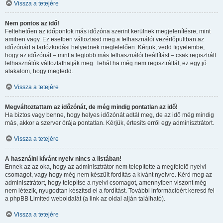
Vissza a tetejére
Nem pontos az idő!
Feltehetően az időpontok más időzóna szerint kerülnek megjelenítésre, mint
amiben vagy. Ez esetben változtasd meg a felhasználói vezérlőpultban az
időzónád a tartózkodási helyednek megfelelően. Kérjük, vedd figyelembe,
hogy az időzónát – mint a legtöbb más felhasználói beállítást – csak regisztrált
felhasználók változtathatják meg. Tehát ha még nem regisztráltál, ez egy jó
alakalom, hogy megtedd.
Vissza a tetejére
Megváltoztattam az időzónát, de még mindig pontatlan az idő!
Ha biztos vagy benne, hogy helyes időzónát adtál meg, de az idő még mindig
más, akkor a szerver órája pontatlan. Kérjük, értesíts erről egy adminisztrátort.
Vissza a tetejére
A használni kívánt nyelv nincs a listában!
Ennek az az oka, hogy az adminisztrátor nem telepítette a megfelelő nyelvi
csomagot, vagy hogy még nem készült fordítás a kívánt nyelvre. Kérd meg az
adminisztrátort, hogy telepítse a nyelvi csomagot, amennyiben viszont még
nem létezik, nyugodtan készítsd el a fordítást. További információért keresd fel
a phpBB Limited weboldalát (a link az oldal alján található).
Vissza a tetejére