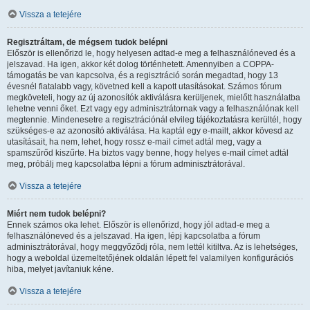
Vissza a tetejére
Regisztráltam, de mégsem tudok belépni
Először is ellenőrizd le, hogy helyesen adtad-e meg a felhasználóneved és a
jelszavad. Ha igen, akkor két dolog történhetett. Amennyiben a COPPA-
támogatás be van kapcsolva, és a regisztráció során megadtad, hogy 13
évesnél fiatalabb vagy, követned kell a kapott utasításokat. Számos fórum
megköveteli, hogy az új azonosítók aktiválásra kerüljenek, mielőtt használatba
lehetne venni őket. Ezt vagy egy adminisztrátornak vagy a felhasználónak kell
megtennie. Mindenesetre a regisztrációnál elvileg tájékoztatásra kerültél, hogy
szükséges-e az azonosító aktiválása. Ha kaptál egy e-mailt, akkor kövesd az
utasításait, ha nem, lehet, hogy rossz e-mail címet adtál meg, vagy a
spamszűrőd kiszűrte. Ha biztos vagy benne, hogy helyes e-mail címet adtál
meg, próbálj meg kapcsolatba lépni a fórum adminisztrátorával.
Vissza a tetejére
Miért nem tudok belépni?
Ennek számos oka lehet. Először is ellenőrizd, hogy jól adtad-e meg a
felhasználóneved és a jelszavad. Ha igen, lépj kapcsolatba a fórum
adminisztrátorával, hogy meggyőződj róla, nem lettél kitiltva. Az is lehetséges,
hogy a weboldal üzemeltetőjének oldalán lépett fel valamilyen konfigurációs
hiba, melyet javítaniuk kéne.
Vissza a tetejére