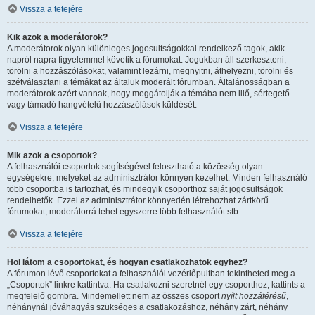
Vissza a tetejére
Kik azok a moderátorok?
A moderátorok olyan különleges jogosultságokkal rendelkező tagok, akik
napról napra figyelemmel követik a fórumokat. Jogukban áll szerkeszteni,
törölni a hozzászólásokat, valamint lezárni, megnyitni, áthelyezni, törölni és
szétválasztani a témákat az általuk moderált fórumban. Általánosságban a
moderátorok azért vannak, hogy meggátolják a témába nem illő, sértegető
vagy támadó hangvételű hozzászólások küldését.
Vissza a tetejére
Mik azok a csoportok?
A felhasználói csoportok segítségével felosztható a közösség olyan
egységekre, melyeket az adminisztrátor könnyen kezelhet. Minden felhasználó
több csoportba is tartozhat, és mindegyik csoporthoz saját jogosultságok
rendelhetők. Ezzel az adminisztrátor könnyedén létrehozhat zártkörű
fórumokat, moderátorrá tehet egyszerre több felhasználót stb.
Vissza a tetejére
Hol látom a csoportokat, és hogyan csatlakozhatok egyhez?
A fórumon lévő csoportokat a felhasználói vezérlőpultban tekintheted meg a
„Csoportok” linkre kattintva. Ha csatlakozni szeretnél egy csoporthoz, kattints a
megfelelő gombra. Mindemellett nem az összes csoport
nyílt hozzáférésű
,
néhánynál jóváhagyás szükséges a csatlakozáshoz, néhány zárt, néhány