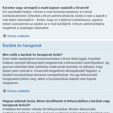
Kéretlen vagy sértegető e-mailt kaptam valakitől a fórumról!
Ezt sajnálattal halljuk. A fórum e-mail funkciója tartalmaz ez irányú
óvintézkedéseket. Értesítsd a fórum adminisztrátorát, küldd el neki a kapott e-
mail teljes másolatát is – fontos, hogy ez a fejlécet is tartalmazza, ugyanis
ebben szerepelnek az adatok az e-mail küldőjéről. A fórum adminisztrátora
megteheti a szükséges lépéseket.
Vissza a tetejére
Barátok és haragosok
Mire valók a barátok és haragosok listák?
Ezen listák segítségével rendszerezheted a fórum többi tagját. A barátok
listában szereplő felhasználók megjelennek a felhasználói vezérlőpultban, így
gyorsan elérheted őket, küldhetsz nekik privát üzenetet, és láthatod, hogy
éppen jelen vannak-e. A használt megjelenés támogatásától függően, a
barátok hozzászólásai kiemelve szerepelhetnek. Ha egy felhasználót
haragosként jelölsz meg, akkor a hozzászólásai alapból nem fognak
megjelenni.
Vissza a tetejére
Hogyan adhatok hozzá, illetve távolíthatok el felhasználókat a barátok vagy
haragosok listáról?
A listáidra két módon vehetsz fel felhasználókat. Minden felhasználó