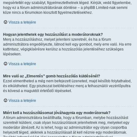
megsértettél egy szabályt, figyelmeztethetnek téged. Kérjük, vedd figyelembe,
hogy ez a fórum adminisztrátorának döntése – a phpBB Limited-nak semmi
köze nincs a fórumokon kiosztott figyelmeztetésekhez.
Vissza a tetejére
Hogyan jelenthetek egy hozzászólást a moderátoroknak?
Menj a hozzászóláshoz, melyet jelenteni szeretnél, és ha a fórum
adminisztrátora engedélyezte, látnod kell egy gombot, mely erre való. Ha erre
kattintasz, végigkísérésre kerülsz a hozzászólás jelentéséhez szükséges
lépéseken.
Vissza a tetejére
Mire való az „Elmentés” gomb hozzászólás küldésénél?
Ezzel elmentheted a még nem befejezett üzeneted, majd később folytathatod,
és elküldheted. Egy piszkozat betöltéséhez menj a felhasználói vezérlőpultra
és kövesd a maguktól értetődő lépéseket.
Vissza a tetejére
Miért kell a hozzászólásomat jóváhagynia egy moderátornak?
A fórum adminisztrátora beállíthatta, hogy a fórumban, melybe hozzászólást
szeretnél küldeni, csak olyan hozzászólások jelenhetnek meg, melyeket egy
moderátor átnézett. Az is lehet, hogy az adminisztrátor egy olyan csoportba
helyezett téged, akiknek a hozzászólásait át kell néznie egy moderátornak.