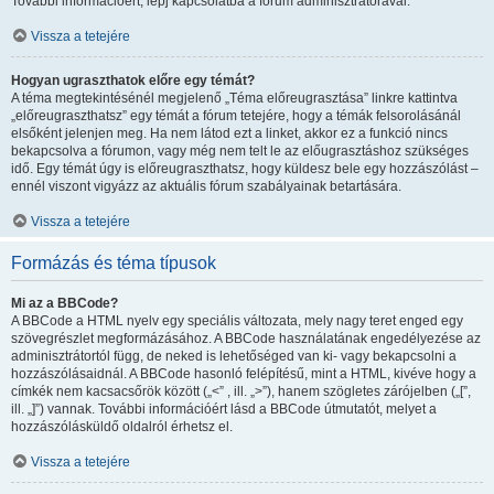
További információért, lépj kapcsolatba a fórum adminisztrátorával.
Vissza a tetejére
Hogyan ugraszthatok előre egy témát?
A téma megtekintésénél megjelenő „Téma előreugrasztása” linkre kattintva
„előreugraszthatsz” egy témát a fórum tetejére, hogy a témák felsorolásánál
elsőként jelenjen meg. Ha nem látod ezt a linket, akkor ez a funkció nincs
bekapcsolva a fórumon, vagy még nem telt le az előugrasztáshoz szükséges
idő. Egy témát úgy is előreugraszthatsz, hogy küldesz bele egy hozzászólást –
ennél viszont vigyázz az aktuális fórum szabályainak betartására.
Vissza a tetejére
Formázás és téma típusok
Mi az a BBCode?
A BBCode a HTML nyelv egy speciális változata, mely nagy teret enged egy
szövegrészlet megformázásához. A BBCode használatának engedélyezése az
adminisztrátortól függ, de neked is lehetőséged van ki- vagy bekapcsolni a
hozzászólásaidnál. A BBCode hasonló felépítésű, mint a HTML, kivéve hogy a
címkék nem kacsacsőrök között („<” , ill. „>”), hanem szögletes zárójelben („[”,
ill. „]”) vannak. További információért lásd a BBCode útmutatót, melyet a
hozzászólásküldő oldalról érhetsz el.
Vissza a tetejére