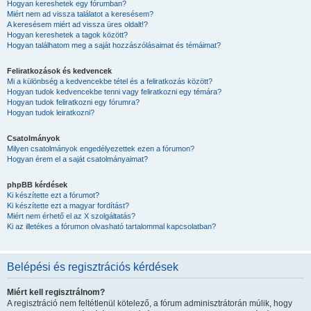
Hogyan kereshetek egy fórumban?
Miért nem ad vissza találatot a keresésem?
A keresésem miért ad vissza üres oldalt!?
Hogyan kereshetek a tagok között?
Hogyan találhatom meg a saját hozzászólásaimat és témáimat?
Feliratkozások és kedvencek
Mi a különbség a kedvencekbe tétel és a feliratkozás között?
Hogyan tudok kedvencekbe tenni vagy feliratkozni egy témára?
Hogyan tudok feliratkozni egy fórumra?
Hogyan tudok leiratkozni?
Csatolmányok
Milyen csatolmányok engedélyezettek ezen a fórumon?
Hogyan érem el a saját csatolmányaimat?
phpBB kérdések
Ki készítette ezt a fórumot?
Ki készítette ezt a magyar fordítást?
Miért nem érhető el az X szolgáltatás?
Ki az illetékes a fórumon olvasható tartalommal kapcsolatban?
Belépési és regisztrációs kérdések
Miért kell regisztrálnom?
A regisztráció nem feltétlenül kötelező, a fórum adminisztrátorán múlik, hogy