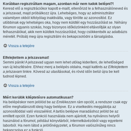
Korábban regisztráltam magam, azonban már nem tudok belépni?!
Keresd elő a regisztrációkor kapott e-mailt, ellenőrizd le a felhasználóneved és
a jelszavad, majd próbálkozz újra. Lehetséges, hogy az adminisztrátor
valamilyen okból kifolyólag inaktiválta, vagy törölte az azonosítód. Ez
utóbbinak egy lehetséges oka, hogy nem küldtél egy hozzászólást se. Néhány
fórumon ugyanis szokás, hogy bizonyos időközönként eltávolítják az olyan
felhasználókat, akik nem küldtek hozzászólást, hogy csökkentsék az adatbázis
méretét. Próbálj meg újra regisztrálni és bekapcsolódni a társalgásba.
Vissza a tetejére
Elfelejtettem a jelszavamat!
Semmi pánik! A jelszavad ugyan nem lehet utólag kideríteni, de lehetőséged
van új készítésére. Ehhez menj a belépés oldalra, majd kattints az
Elfelejtettem
a jelszavam
linkre. Kövesd az utasításokat, és rövid időn belül újra be kell
tudnod lépned.
Vissza a tetejére
Miért kerülök kiléptetésre automatikusan?
Ha belépéskor nem jelölöd be az
Emlékezzen rám
opciót, a rendszer csak egy
előre meghatározott ideig hagy belépve. Ez a viselkedés meggátolja az
azonosítóddal való visszaélést. A tartós belépve maradáshoz jelöld be az
említett opciót. Ezen funkció használata nem ajánlott, ha nyilvános helyről
használod a fórumot, például könyvtárból, internetkávézóból vagy egyetemi
laborból. Ha nem látod a jelölőnégyzetet, a fórumon valószínűleg nincs
bekapcsolva ez a funkció.