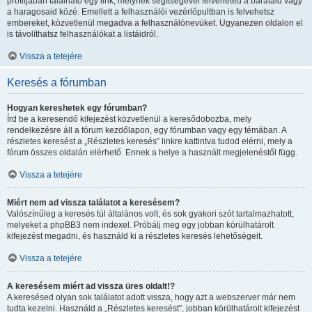
profiljában található egy link, melynek segítségével felveheted a barátaid vagy
a haragosaid közé. Emellett a felhasználói vezérlőpultban is felvehetsz
embereket, közvetlenül megadva a felhasználónevüket. Ugyanezen oldalon el
is távolíthatsz felhasználókat a listáidról.
Vissza a tetejére
Keresés a fórumban
Hogyan kereshetek egy fórumban?
Írd be a keresendő kifejezést közvetlenül a keresődobozba, mely
rendelkezésre áll a fórum kezdőlapon, egy fórumban vagy egy témában. A
részletes keresést a „Részletes keresés” linkre kattintva tudod elérni, mely a
fórum összes oldalán elérhető. Ennek a helye a használt megjelenéstől függ.
Vissza a tetejére
Miért nem ad vissza találatot a keresésem?
Valószínűleg a keresés túl általános volt, és sok gyakori szót tartalmazhatott,
melyeket a phpBB3 nem indexel. Próbálj meg egy jobban körülhatárolt
kifejezést megadni, és használd ki a részletes keresés lehetőségeit.
Vissza a tetejére
A keresésem miért ad vissza üres oldalt!?
A keresésed olyan sok találatot adott vissza, hogy azt a webszerver már nem
tudta kezelni. Használd a „Részletes keresést”, jobban körülhatárolt kifejezést