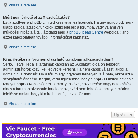
Vissza a tetejére
Miért nem érhető el az X szolgáltatás?
Ezt a szoftvert a phpBB Limited készítette, és licenceli. Ha úgy gondolod, hogy
újabb szolgáltatások, funkciók szükségesek a fórumba, vagy valamilyen
működési hibát találtál, látogasd meg a
phpBB Ideas Centre
weboldalt, ahol
ezzel kapcsolatban további információkat kaphatsz.
Vissza a tetejére
Ki az illetékes a fórumon olvasható tartalommal kapcsolatban?
Sértő, illetve illegális tartalmak kapcsán az „A csapat” oldalon felsorolt
adminisztrátorok közül kell egyet felkeresni. Ha nem kapsz választ, akkor a
domain tulajdonosát. Ha a fórum egy ingyenes tárhelyen található, akkor azt a
szolgáltatót értesítsd. Kérjük, vedd figyelembe, hogy a phpBB Limited-nek és a
Magyar phpBB Közösségnek semmilyen köze, hozzáférése vagy beleszólása
nincs a fórumon olvasható tartalomhoz, ezért nem tehető semmilyen módon
felelőssé amiatt, hogy ki mire használja ezt a fórumot.
Vissza a tetejére
Ugrás