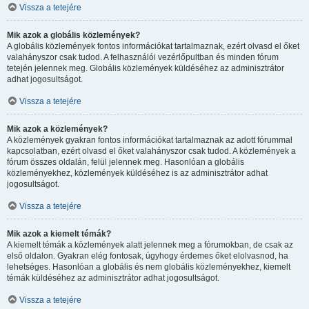
Vissza a tetejére
Mik azok a globális közlemények?
A globális közlemények fontos információkat tartalmaznak, ezért olvasd el őket
valahányszor csak tudod. A felhasználói vezérlőpultban és minden fórum
tetején jelennek meg. Globális közlemények küldéséhez az adminisztrátor
adhat jogosultságot.
Vissza a tetejére
Mik azok a közlemények?
A közlemények gyakran fontos információkat tartalmaznak az adott fórummal
kapcsolatban, ezért olvasd el őket valahányszor csak tudod. A közlemények a
fórum összes oldalán, felül jelennek meg. Hasonlóan a globális
közleményekhez, közlemények küldéséhez is az adminisztrátor adhat
jogosultságot.
Vissza a tetejére
Mik azok a kiemelt témák?
A kiemelt témák a közlemények alatt jelennek meg a fórumokban, de csak az
első oldalon. Gyakran elég fontosak, úgyhogy érdemes őket elolvasnod, ha
lehetséges. Hasonlóan a globális és nem globális közleményekhez, kiemelt
témák küldéséhez az adminisztrátor adhat jogosultságot.
Vissza a tetejére