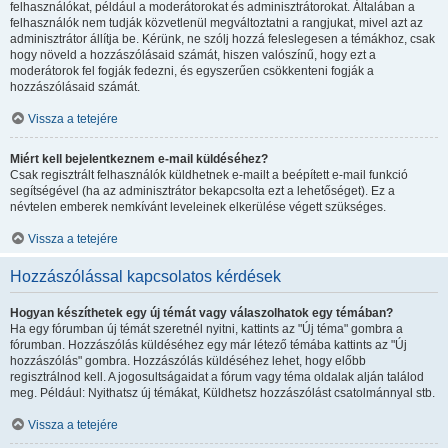
felhasználókat, például a moderátorokat és adminisztrátorokat. Általában a
felhasználók nem tudják közvetlenül megváltoztatni a rangjukat, mivel azt az
adminisztrátor állítja be. Kérünk, ne szólj hozzá feleslegesen a témákhoz, csak
hogy növeld a hozzászólásaid számát, hiszen valószínű, hogy ezt a
moderátorok fel fogják fedezni, és egyszerűen csökkenteni fogják a
hozzászólásaid számát.
Vissza a tetejére
Miért kell bejelentkeznem e-mail küldéséhez?
Csak regisztrált felhasználók küldhetnek e-mailt a beépített e-mail funkció
segítségével (ha az adminisztrátor bekapcsolta ezt a lehetőséget). Ez a
névtelen emberek nemkívánt leveleinek elkerülése végett szükséges.
Vissza a tetejére
Hozzászólással kapcsolatos kérdések
Hogyan készíthetek egy új témát vagy válaszolhatok egy témában?
Ha egy fórumban új témát szeretnél nyitni, kattints az "Új téma" gombra a
fórumban. Hozzászólás küldéséhez egy már létező témába kattints az "Új
hozzászólás" gombra. Hozzászólás küldéséhez lehet, hogy előbb
regisztrálnod kell. A jogosultságaidat a fórum vagy téma oldalak alján találod
meg. Például: Nyithatsz új témákat, Küldhetsz hozzászólást csatolmánnyal stb.
Vissza a tetejére