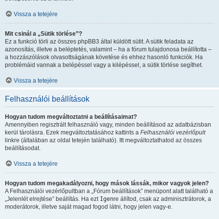
Vissza a tetejére
Mit csinál a „Sütik törlése”?
Ez a funkció törli az összes phpBB3 által küldött sütit. A sütik feladata az
azonosítás, illetve a beléptetés, valamint – ha a fórum tulajdonosa beállította –
a hozzászólások olvasottságának követése és ehhez hasonló funkciók. Ha
problémáid vannak a belépéssel vagy a kilépéssel, a sütik törlése segíthet.
Vissza a tetejére
Felhasználói beállítások
Hogyan tudom megváltoztatni a beállításaimat?
Amennyiben regisztrált felhasználó vagy, minden beállításod az adatbázisban
kerül tárolásra. Ezek megváltoztatásához kattints a
Felhasználói vezérlőpult
linkre (általában az oldal tetején található). Itt megváltoztathatod az összes
beállításodat.
Vissza a tetejére
Hogyan tudom megakadályozni, hogy mások lássák, mikor vagyok jelen?
A Felhasználói vezérlőpultban a „Fórum beállítások” menüpont alatt található a
„Jelenlét elrejtése” beállítás. Ha ezt
Igen
re állítod, csak az adminisztrátorok, a
moderátorok, illetve saját magad fogod látni, hogy jelen vagy-e.