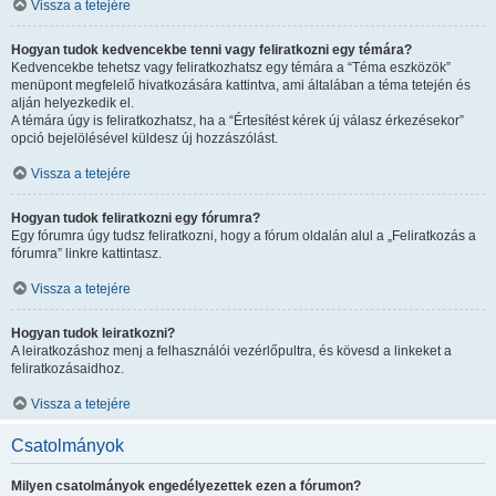
Vissza a tetejére
Hogyan tudok kedvencekbe tenni vagy feliratkozni egy témára?
Kedvencekbe tehetsz vagy feliratkozhatsz egy témára a “Téma eszközök”
menüpont megfelelő hivatkozására kattintva, ami általában a téma tetején és
alján helyezkedik el.
A témára úgy is feliratkozhatsz, ha a “Értesítést kérek új válasz érkezésekor”
opció bejelölésével küldesz új hozzászólást.
Vissza a tetejére
Hogyan tudok feliratkozni egy fórumra?
Egy fórumra úgy tudsz feliratkozni, hogy a fórum oldalán alul a „Feliratkozás a
fórumra” linkre kattintasz.
Vissza a tetejére
Hogyan tudok leiratkozni?
A leiratkozáshoz menj a felhasználói vezérlőpultra, és kövesd a linkeket a
feliratkozásaidhoz.
Vissza a tetejére
Csatolmányok
Milyen csatolmányok engedélyezettek ezen a fórumon?