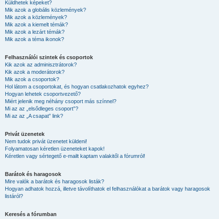
Küldhetek képeket?
Mik azok a globális közlemények?
Mik azok a közlemények?
Mik azok a kiemelt témák?
Mik azok a lezárt témák?
Mik azok a téma ikonok?
Felhasználói szintek és csoportok
Kik azok az adminisztrátorok?
Kik azok a moderátorok?
Mik azok a csoportok?
Hol látom a csoportokat, és hogyan csatlakozhatok egyhez?
Hogyan lehetek csoportvezető?
Miért jelenik meg néhány csoport más színnel?
Mi az az „elsődleges csoport”?
Mi az az „A csapat” link?
Privát üzenetek
Nem tudok privát üzenetet küldeni!
Folyamatosan kéretlen üzeneteket kapok!
Kéretlen vagy sértegető e-mailt kaptam valakitől a fórumról!
Barátok és haragosok
Mire valók a barátok és haragosok listák?
Hogyan adhatok hozzá, illetve távolíthatok el felhasználókat a barátok vagy haragosok
listáról?
Keresés a fórumban