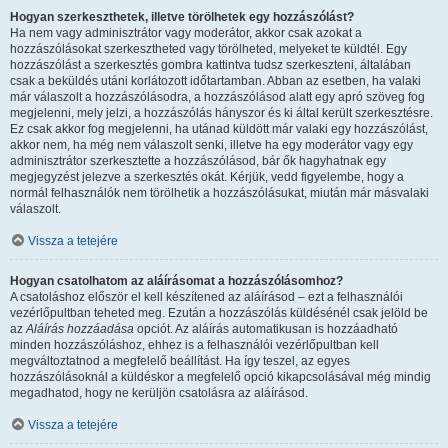
Hogyan szerkeszthetek, illetve törölhetek egy hozzászólást?
Ha nem vagy adminisztrátor vagy moderátor, akkor csak azokat a
hozzászólásokat szerkesztheted vagy törölheted, melyeket te küldtél. Egy
hozzászólást a szerkesztés gombra kattintva tudsz szerkeszteni, általában
csak a beküldés utáni korlátozott időtartamban. Abban az esetben, ha valaki
már válaszolt a hozzászólásodra, a hozzászólásod alatt egy apró szöveg fog
megjelenni, mely jelzi, a hozzászólás hányszor és ki által került szerkesztésre.
Ez csak akkor fog megjelenni, ha utánad küldött már valaki egy hozzászólást,
akkor nem, ha még nem válaszolt senki, illetve ha egy moderátor vagy egy
adminisztrátor szerkesztette a hozzászólásod, bár ők hagyhatnak egy
megjegyzést jelezve a szerkesztés okát. Kérjük, vedd figyelembe, hogy a
normál felhasználók nem törölhetik a hozzászólásukat, miután már másvalaki
válaszolt.
Vissza a tetejére
Hogyan csatolhatom az aláírásomat a hozzászólásomhoz?
A csatoláshoz először el kell készítened az aláírásod – ezt a felhasználói
vezérlőpultban teheted meg. Ezután a hozzászólás küldésénél csak jelöld be
az
Aláírás hozzáadása
opciót. Az aláírás automatikusan is hozzáadható
minden hozzászóláshoz, ehhez is a felhasználói vezérlőpultban kell
megváltoztatnod a megfelelő beállítást. Ha így teszel, az egyes
hozzászólásoknál a küldéskor a megfelelő opció kikapcsolásával még mindig
megadhatod, hogy ne kerüljön csatolásra az aláírásod.
Vissza a tetejére