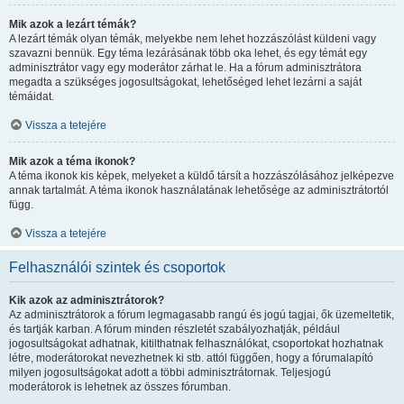
Mik azok a lezárt témák?
A lezárt témák olyan témák, melyekbe nem lehet hozzászólást küldeni vagy
szavazni bennük. Egy téma lezárásának több oka lehet, és egy témát egy
adminisztrátor vagy egy moderátor zárhat le. Ha a fórum adminisztrátora
megadta a szükséges jogosultságokat, lehetőséged lehet lezárni a saját
témáidat.
Vissza a tetejére
Mik azok a téma ikonok?
A téma ikonok kis képek, melyeket a küldő társít a hozzászólásához jelképezve
annak tartalmát. A téma ikonok használatának lehetősége az adminisztrátortól
függ.
Vissza a tetejére
Felhasználói szintek és csoportok
Kik azok az adminisztrátorok?
Az adminisztrátorok a fórum legmagasabb rangú és jogú tagjai, ők üzemeltetik,
és tartják karban. A fórum minden részletét szabályozhatják, például
jogosultságokat adhatnak, kitilthatnak felhasználókat, csoportokat hozhatnak
létre, moderátorokat nevezhetnek ki stb. attól függően, hogy a fórumalapító
milyen jogosultságokat adott a többi adminisztrátornak. Teljesjogú
moderátorok is lehetnek az összes fórumban.