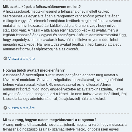
Mik azok a képek a felhasználónevem mellett?
A hozzászólások megtekintésénél a felhasználónév mellett két kép
szerepelhet. Az egyik általában a rangodhoz kapcsolódik (ezek általában
csillagok vagy más elemek formájában kerülnek megjelenítésre, a számuk
mutatja mennyi hozzászólást küldtél eddig a fórumon, vagy hogy milyen
státuszod van). A másik – általában egy nagyobb kép – az avatar, mely a
legtöbb felhasználónak egyedi és személyes. A fórum adminisztrátorától függ,
hogy engedélyezett-e az avatarok használata, illetve milyen módot lehet
megadni ezt a képet. Ha nem tudsz avatart beállítani, lépj kapcsolatba egy
adminisztrátorral, és tájékozódj nála az okokról.
Vissza a tetejére
Hogyan tudok avatart megjeleníteni?
A felhasználói vezérlőpult “Profil” menüpontjában adhatsz meg avatart a
következő módokon: Gravatar szolgáltatás használatával, avatar galériából
történő választással, külső URL megadásával és feltöltéssel. A fórum
adminisztrátorától függ, hogy engedélyezett-e az avatarok használta, illetve
milyen módon lehet megadni ezt a képet. Ha nem tudsz avatart beállítani, lépj
kapcsolatba egy adminisztrátorral, és tájékozódj nála az okokról.
Vissza a tetejére
Mi az a rang, hogyan tudom megváltoztatni a rangomat?
A rang, mely a felhasználók neve alatt jelenik meg, arra való, hogy mutassa, a
felhasználó hozzászólásainak számát, illetve megkülönböztessen egyes