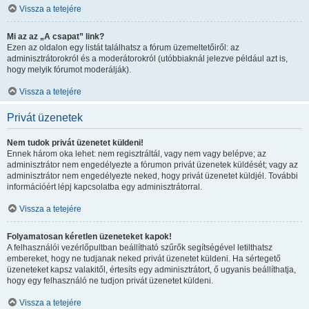
Vissza a tetejére
Mi az az „A csapat” link?
Ezen az oldalon egy listát találhatsz a fórum üzemeltetőiről: az
adminisztrátorokról és a moderátorokról (utóbbiaknál jelezve például azt is,
hogy melyik fórumot moderálják).
Vissza a tetejére
Privát üzenetek
Nem tudok privát üzenetet küldeni!
Ennek három oka lehet: nem regisztráltál, vagy nem vagy belépve; az
adminisztrátor nem engedélyezte a fórumon privát üzenetek küldését; vagy az
adminisztrátor nem engedélyezte neked, hogy privát üzenetet küldjél. További
információért lépj kapcsolatba egy adminisztrátorral.
Vissza a tetejére
Folyamatosan kéretlen üzeneteket kapok!
A felhasználói vezérlőpultban beállítható szűrők segítségével letilthatsz
embereket, hogy ne tudjanak neked privát üzenetet küldeni. Ha sértegető
üzeneteket kapsz valakitől, értesíts egy adminisztrátort, ő ugyanis beállíthatja,
hogy egy felhasználó ne tudjon privát üzenetet küldeni.
Vissza a tetejére