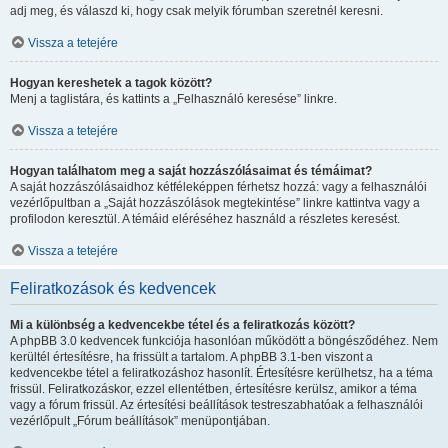
adj meg, és válaszd ki, hogy csak melyik fórumban szeretnél keresni.
Vissza a tetejére
Hogyan kereshetek a tagok között?
Menj a taglistára, és kattints a „Felhasználó keresése” linkre.
Vissza a tetejére
Hogyan találhatom meg a saját hozzászólásaimat és témáimat?
A saját hozzászólásaidhoz kétféleképpen férhetsz hozzá: vagy a felhasználói
vezérlőpultban a „Saját hozzászólások megtekintése” linkre kattintva vagy a
profilodon keresztül. A témáid eléréséhez használd a részletes keresést.
Vissza a tetejére
Feliratkozások és kedvencek
Mi a különbség a kedvencekbe tétel és a feliratkozás között?
A phpBB 3.0 kedvencek funkciója hasonlóan működött a böngésződéhez. Nem
kerültél értesítésre, ha frissült a tartalom. A phpBB 3.1-ben viszont a
kedvencekbe tétel a feliratkozáshoz hasonlít. Értesítésre kerülhetsz, ha a téma
frissül. Feliratkozáskor, ezzel ellentétben, értesítésre kerülsz, amikor a téma
vagy a fórum frissül. Az értesítési beállítások testreszabhatóak a felhasználói
vezérlőpult „Fórum beállítások” menüpontjában.