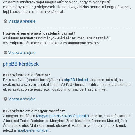
Az adminisztrátorok saját maguk állíthatják be, hogy milyen típusú
csatolmányokat engedélyeznek. Ha nem vagy biztos benne, mi engedélyezett,
lépj kapcsolatba az adminisztrátorral.
Vissza a tetejére
Hogyan érem el a saját csatolmányaimat?
Az általad feltöltött csatolmányok eléréséhez, menj a felhasználói
vezérlőpultra, és kövesd a linkeket a csatolmányok részhez.
Vissza a tetejére
phpBB kérdések
Ki készítette ezt a fórumot?
Ezt a szoftvert (eredeti formájában) a
phpBB Limited
készítette, adta ki, és
gyakorolja a szerzői jogokat felette. A GNU General Public License alatt érhető
el, és szabadon terjeszthető. További információért lásd a linket.
Vissza a tetejére
Ki készítette ezt a magyar fordítást?
A magyar fordítást a
Magyar phpBB Közösség
fordító
készítik, és tartják karban.
A fordítást Fodor Bertalan és Menyhárt Zsolt készítette Berentés Marcell, Joó
Ádám és Bartus Máté közreműködésével. Ha bármilyen hibát találsz, kérjük,
jelezd a
hibabejelentőnkben
.