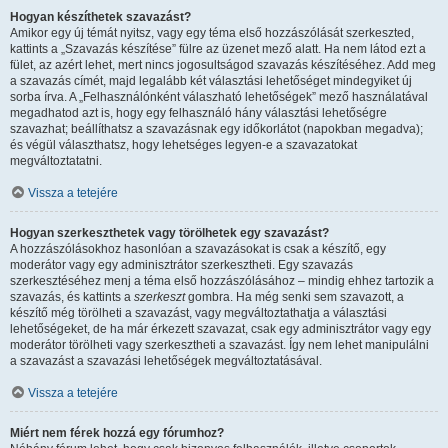
Hogyan készíthetek szavazást?
Amikor egy új témát nyitsz, vagy egy téma első hozzászólását szerkeszted,
kattints a „Szavazás készítése” fülre az üzenet mező alatt. Ha nem látod ezt a
fület, az azért lehet, mert nincs jogosultságod szavazás készítéséhez. Add meg
a szavazás címét, majd legalább két választási lehetőséget mindegyiket új
sorba írva. A „Felhasználónként válaszható lehetőségek” mező használatával
megadhatod azt is, hogy egy felhasználó hány választási lehetőségre
szavazhat; beállíthatsz a szavazásnak egy időkorlátot (napokban megadva);
és végül választhatsz, hogy lehetséges legyen-e a szavazatokat
megváltoztatatni.
Vissza a tetejére
Hogyan szerkeszthetek vagy törölhetek egy szavazást?
A hozzászólásokhoz hasonlóan a szavazásokat is csak a készítő, egy
moderátor vagy egy adminisztrátor szerkesztheti. Egy szavazás
szerkesztéséhez menj a téma első hozzászólásához – mindig ehhez tartozik a
szavazás, és kattints a
szerkeszt
gombra. Ha még senki sem szavazott, a
készítő még törölheti a szavazást, vagy megváltoztathatja a választási
lehetőségeket, de ha már érkezett szavazat, csak egy adminisztrátor vagy egy
moderátor törölheti vagy szerkesztheti a szavazást. Így nem lehet manipulálni
a szavazást a szavazási lehetőségek megváltoztatásával.
Vissza a tetejére
Miért nem férek hozzá egy fórumhoz?