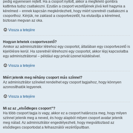
pedig egyenesen rejtett. Ha a csoport nyitott, akkor a megfelelő gombra
kattintva tudsz csatlakozni. Ezután a csoport vezetőjének jóvá kell hagynia a
kérelmed – ennek kapcsán megkérdezheti, hogy miért szeretnél csatlakozni a
csoporthoz. Kérjük, ne zaklasd a csoportvezetőt, ha elutasítja a kérelmed,
biztosan megvan az oka.
Vissza a tetejére
Hogyan lehetek csoportvezető?
Amikor az adminisztrátor létrehoz egy csoportot, általában egy csoportvezető is
kijelölésre kerül. Ha szeretnél létrehozni egy csoportot, akkor lépj kapcsolatba
egy adminisztrátorral – például egy privát üzenet küldésével.
Vissza a tetejére
Miért jelenik meg néhány csoport más színnel?
Az adminisztrátor színeket rendelhet egy csoport tagjaihoz, hogy könnyen
azonosíthatók legyenek.
Vissza a tetejére
Mi az az „elsődleges csoport”?
Ha több csoport tagja is vagy, akkor ez a csoport határozza meg, hogy milyen
színnel jelenik meg a neved, és hogy alapból milyen csoport avatar jelenik
meg nálad. Az adminisztrátor engedélyezheti, hogy megváltoztasd az
elsődleges csoportodat a felhasználói vezérlőpultban.