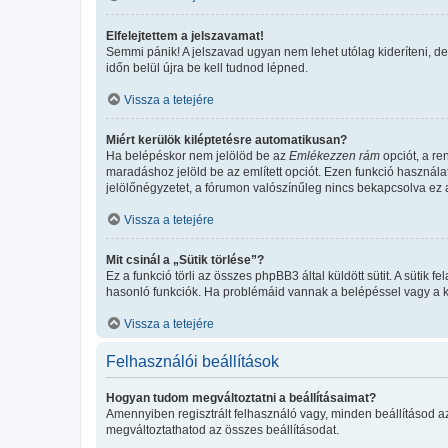
Elfelejtettem a jelszavamat!
Semmi pánik! A jelszavad ugyan nem lehet utólag kideríteni, de
időn belül újra be kell tudnod lépned.
Vissza a tetejére
Miért kerülök kiléptetésre automatikusan?
Ha belépéskor nem jelölöd be az
Emlékezzen rám
opciót, a re
maradáshoz jelöld be az említett opciót. Ezen funkció használa
jelölőnégyzetet, a fórumon valószínűleg nincs bekapcsolva ez a
Vissza a tetejére
Mit csinál a „Sütik törlése”?
Ez a funkció törli az összes phpBB3 által küldött sütit. A sütik
hasonló funkciók. Ha problémáid vannak a belépéssel vagy a kil
Vissza a tetejére
Felhasználói beállítások
Hogyan tudom megváltoztatni a beállításaimat?
Amennyiben regisztrált felhasználó vagy, minden beállításod a
megváltoztathatod az összes beállításodat.