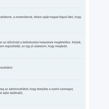
sztrátorok, a moderátorok, illetve saját magad fogod látni, hogy
an az időzónád a tartózkodási helyednek megfelelően. Kérjük,
nem regisztráltál, ez egy jó alakalom, hogy megtedd.
sztrátort.
eg az adminisztrátort, hogy telepítse a nyelvi csomagot,
 alján található).