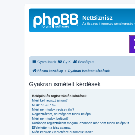
NetBiznisz
Az összes internetes pénzkeresés 
Gyors linkek
GyIK
Szabályzat
Fórum kezdőlap
Gyakran ismételt kérdések
Gyakran ismételt kérdések
Belépési és regisztrációs kérdések
Miért kell regisztrálnom?
Mi az a COPPA?
Miért nem tudok regisztrálni?
Regisztráltam, de mégsem tudok belépni
Miért nem tudok belépni?
Korábban regisztráltam magam, azonban már nem tudok belépni?!
Elfelejtettem a jelszavamat!
Miért kerülök kiléptetésre automatikusan?