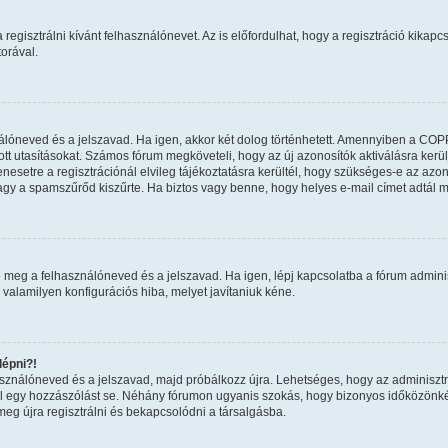
regisztrálni kívánt felhasználónevet. Az is előfordulhat, hogy a regisztráció kikapcs
orával.
nálóneved és a jelszavad. Ha igen, akkor két dolog történhetett. Amennyiben a COP
tt utasításokat. Számos fórum megköveteli, hogy az új azonosítók aktiválásra kerül
esetre a regisztrációnál elvileg tájékoztatásra kerültél, hogy szükséges-e az azon
 vagy a spamszűrőd kiszűrte. Ha biztos vagy benne, hogy helyes e-mail címet adtál 
 meg a felhasználóneved és a jelszavad. Ha igen, lépj kapcsolatba a fórum adminiszt
 valamilyen konfigurációs hiba, melyet javítaniuk kéne.
épni?!
használóneved és a jelszavad, majd próbálkozz újra. Lehetséges, hogy az adminisztrát
 egy hozzászólást se. Néhány fórumon ugyanis szokás, hogy bizonyos időközönként 
eg újra regisztrálni és bekapcsolódni a társalgásba.