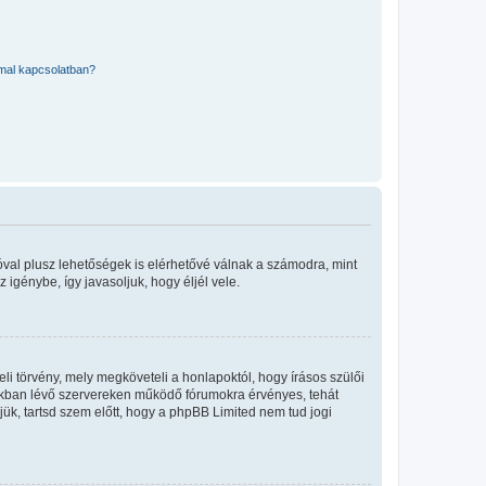
mmal kapcsolatban?
óval plusz lehetőségek is elérhetővé válnak a számodra, mint
igénybe, így javasoljuk, hogy éljél vele.
i törvény, mely megköveteli a honlapoktól, hogy írásos szülői
okban lévő szervereken működő fórumokra érvényes, tehát
ük, tartsd szem előtt, hogy a phpBB Limited nem tud jogi