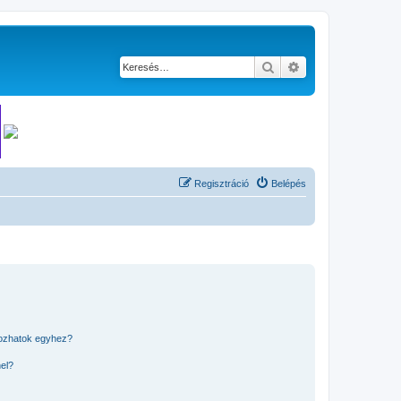
Keresés
Részletes keresés
Regisztráció
Belépés
kozhatok egyhez?
nel?