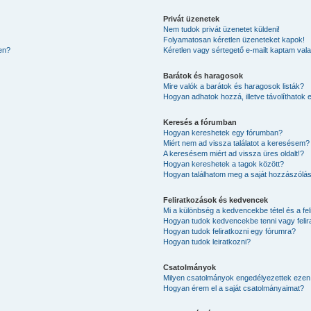
Privát üzenetek
Nem tudok privát üzenetet küldeni!
Folyamatosan kéretlen üzeneteket kapok!
en?
Kéretlen vagy sértegető e-mailt kaptam valak
Barátok és haragosok
Mire valók a barátok és haragosok listák?
Hogyan adhatok hozzá, illetve távolíthatok 
Keresés a fórumban
Hogyan kereshetek egy fórumban?
Miért nem ad vissza találatot a keresésem?
A keresésem miért ad vissza üres oldalt!?
Hogyan kereshetek a tagok között?
Hogyan találhatom meg a saját hozzászólá
Feliratkozások és kedvencek
Mi a különbség a kedvencekbe tétel és a fel
Hogyan tudok kedvencekbe tenni vagy felir
Hogyan tudok feliratkozni egy fórumra?
Hogyan tudok leiratkozni?
Csatolmányok
Milyen csatolmányok engedélyezettek ezen
Hogyan érem el a saját csatolmányaimat?