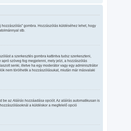
"Új hozzászólás" gombra. Hozzászólás küldéséhez lehet, hogy
atolmánnyal stb.
zólást a szerkesztés gombra kattintva tudsz szerkeszteni,
y apró szöveg fog megjelenni, mely jelzi, a hozzászólás
aszolt senki, illetve ha egy moderátor vagy egy adminisztrátor
álók nem törölhetik a hozzászólásukat, miután már másvalaki
ld be az
Aláírás hozzáadása
opciót. Az aláírás automatikusan is
s hozzászólásoknál a küldéskor a megfelelő opció