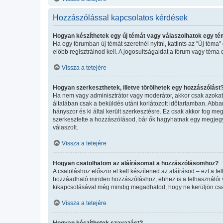
Hozzászólással kapcsolatos kérdések
Hogyan készíthetek egy új témát vagy válaszolhatok egy t
Ha egy fórumban új témát szeretnél nyitni, kattints az "Új té
előbb regisztrálnod kell. A jogosultságaidat a fórum vagy téma 
Vissza a tetejére
Hogyan szerkeszthetek, illetve törölhetek egy hozzászólást
Ha nem vagy adminisztrátor vagy moderátor, akkor csak azokat 
általában csak a beküldés utáni korlátozott időtartamban. Abba
hányszor és ki által került szerkesztésre. Ez csak akkor fog m
szerkesztette a hozzászólásod, bár ők hagyhatnak egy megjegyz
válaszolt.
Vissza a tetejére
Hogyan csatolhatom az aláírásomat a hozzászólásomhoz?
A csatoláshoz először el kell készítened az aláírásod – ezt a 
hozzáadható minden hozzászóláshoz, ehhez is a felhasználói ve
kikapcsolásával még mindig megadhatod, hogy ne kerüljön csat
Vissza a tetejére
Hogyan készíthetek szavazást?