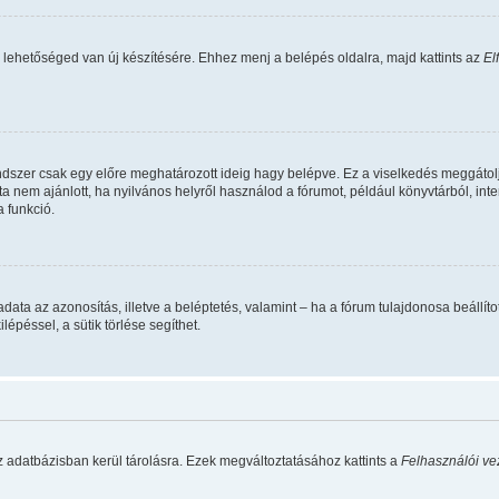
 lehetőséged van új készítésére. Ehhez menj a belépés oldalra, majd kattints az
El
ndszer csak egy előre meghatározott ideig hagy belépve. Ez a viselkedés meggátolj
ta nem ajánlott, ha nyilvános helyről használod a fórumot, például könyvtárból, in
 funkció.
 feladata az azonosítás, illetve a beléptetés, valamint – ha a fórum tulajdonosa beá
épéssel, a sütik törlése segíthet.
z adatbázisban kerül tárolásra. Ezek megváltoztatásához kattints a
Felhasználói ve