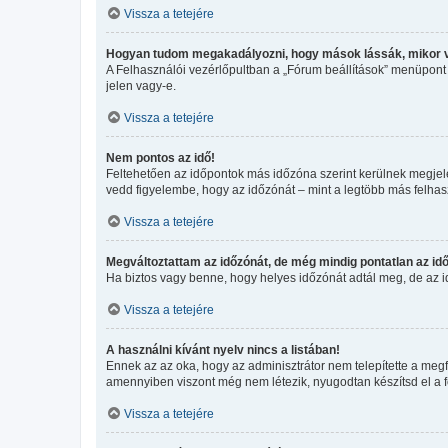
Vissza a tetejére
Hogyan tudom megakadályozni, hogy mások lássák, mikor 
A Felhasználói vezérlőpultban a „Fórum beállítások” menüpont ala
jelen vagy-e.
Vissza a tetejére
Nem pontos az idő!
Feltehetően az időpontok más időzóna szerint kerülnek megjele
vedd figyelembe, hogy az időzónát – mint a legtöbb más felhaszn
Vissza a tetejére
Megváltoztattam az időzónát, de még mindig pontatlan az idő
Ha biztos vagy benne, hogy helyes időzónát adtál meg, de az idő
Vissza a tetejére
A használni kívánt nyelv nincs a listában!
Ennek az az oka, hogy az adminisztrátor nem telepítette a megf
amennyiben viszont még nem létezik, nyugodtan készítsd el a for
Vissza a tetejére