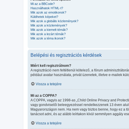
Mi az a BBCode?
Használhatok HTML-t?
Mik azok az emotikonok?
Küldhetek képeket?
Mik azok a globális közlemények?
Mik azok a közlemények?
Mik azok a kiemelt témák?
Mik azok a lezárt témák?
Mik azok a téma ikonok?
Belépési és regisztrációs kérdések
Miért kell regisztrálnom?
A regisztráció nem feltétlenül kötelező, a fórum adminisztráto
például avatar használata, privát üzenetek, illetve e-mailek kü
Vissza a tetejére
Mi az a COPPA?
A COPPA, vagyis az 1998-as „Child Online Privacy and Protecti
vagy gondviselői beleegyezéssel rendelkezzenek 13 éven aluli
Magyarországon nem. Ha nem vagy biztos benne, hogy ez a törvén
tanácsot adni, és az alább leírtakon kívül semmilyen aggály ese
Vissza a tetejére