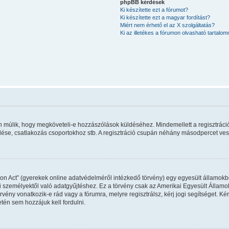
phpBB kérdések
Ki készítette ezt a fórumot?
Ki készítette ezt a magyar fordítást?
Miért nem érhető el az X szolgáltatás?
Ki az illetékes a fórumon olvasható tartalo
rán múlik, hogy megköveteli-e hozzászólások küldéséhez. Mindemellett a regisztráci
ldése, csatlakozás csoportokhoz stb. A regisztráció csupán néhány másodpercet vesz 
on Act” (gyerekek online adatvédelméről intézkedő törvény) egy egyesült államokbel
 személyektől való adatgyűjtéshez. Ez a törvény csak az Amerikai Egyesült Állam
y vonatkozik-e rád vagy a fórumra, melyre regisztrálsz, kérj jogi segítséget. Kérj
tén sem hozzájuk kell fordulni.