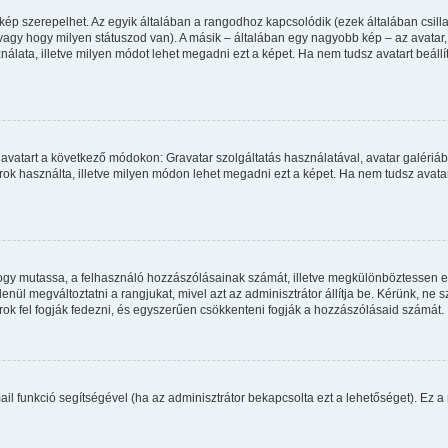
kép szerepelhet. Az egyik általában a rangodhoz kapcsolódik (ezek általában csi
agy hogy milyen státuszod van). A másik – általában egy nagyobb kép – az avatar
álata, illetve milyen módot lehet megadni ezt a képet. Ha nem tudsz avatart beállít
avatart a következő módokon: Gravatar szolgáltatás használatával, avatar galériáb
ok használta, illetve milyen módon lehet megadni ezt a képet. Ha nem tudsz avatart 
, hogy mutassa, a felhasználó hozzászólásainak számát, illetve megkülönböztessen 
enül megváltoztatni a rangjukat, mivel azt az adminisztrátor állítja be. Kérünk, ne
ok fel fogják fedezni, és egyszerűen csökkenteni fogják a hozzászólásaid számát.
mail funkció segítségével (ha az adminisztrátor bekapcsolta ezt a lehetőséget). Ez