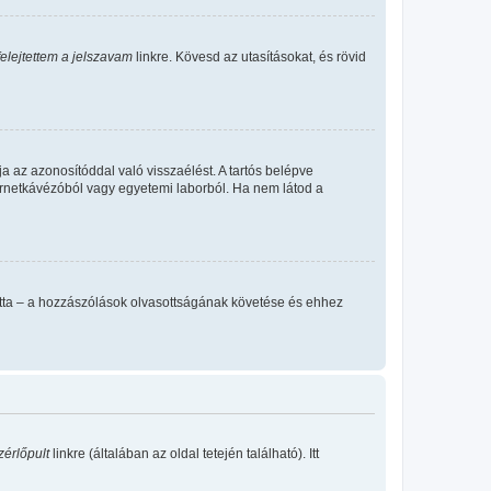
felejtettem a jelszavam
linkre. Kövesd az utasításokat, és rövid
a az azonosítóddal való visszaélést. A tartós belépve
ternetkávézóból vagy egyetemi laborból. Ha nem látod a
llította – a hozzászólások olvasottságának követése és ehhez
zérlőpult
linkre (általában az oldal tetején található). Itt