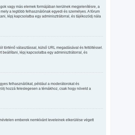
llagok vagy más elemek formájában kerülnek megjelenítésre, a
, mely a legtöbb felhasználónak egyedi és személyes. A fórum
ani, lépj kapcsolatba egy adminisztrátorral, és tájékozódj nála
ól történő választással, külső URL megadásával és feltöltéssel.
beállítani, lépj kapcsolatba egy adminisztrátorral, és
egyes felhasználókat, például a moderátorokat és
 szólj hozzá feleslegesen a témákhoz, csak hogy növeld a
 a névtelen emberek nemkívánt leveleinek elkerülése végett