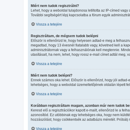
Miért nem tudok regisztrálni?
Lehet, hogy a weboldal tulajdonosa letiltotta az IP-címed vagy a 
További segítségért lépj kapcsolatba a fórum egyik adminisztrát
Vissza a tetejére
Regisztráltam, de mégsem tudok belépni
Először is ellenőrizd le, hogy helyesen adtad-e meg a felhasz
megadtad, hogy 13 évesnél fiatalabb vagy, követned kell a kapo
adminisztrátornak vagy a felhasználónak kell megtennie. Minden
utasításait, ha nem, lehet, hogy rossz e-mail címet adtál meg,
Vissza a tetejére
Miért nem tudok belépni?
Ennek számos oka lehet. Először is ellenőrizd, hogy jól adtad-e
lehetséges, hogy a weboldal üzemeltetőjének oldalán lépett fel
Vissza a tetejére
Korábban regisztráltam magam, azonban már nem tudok bel
Keresd elő a regisztrációkor kapott e-mailt, ellenőrizd le a fel
azonosítód. Ez utóbbinak egy lehetséges oka, hogy nem küldtél
hozzászólást, hogy csökkentsék az adatbázis méretét. Próbálj m
Vissza a tetejére