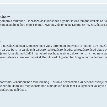
émában?
ma" gombra a fórumban. Hozzászólás küldéséhez egy már létező témába kattints az 
oldalak alján találod meg. Például: Nyithatsz új témákat, Küldhetsz hozzászólást cs
?
a hozzászólásokat szerkesztheted vagy törölheted, melyeket te küldtél. Egy hozzás
n az esetben, ha valaki már válaszolt a hozzászólásodra, a hozzászólásod alatt eg
egjelenni, ha utánad küldött már valaki egy hozzászólást, akkor nem, ha még nem vál
ést jelezve a szerkesztés okát. Kérjük, vedd figyelembe, hogy a normál felhaszn
felhasználói vezérlőpultban teheted meg. Ezután a hozzászólás küldésénél csak jelö
zérlőpultban kell megváltoztatnod a megfelelő beállítást. Ha így teszel, az egye
olásra az aláírásod.