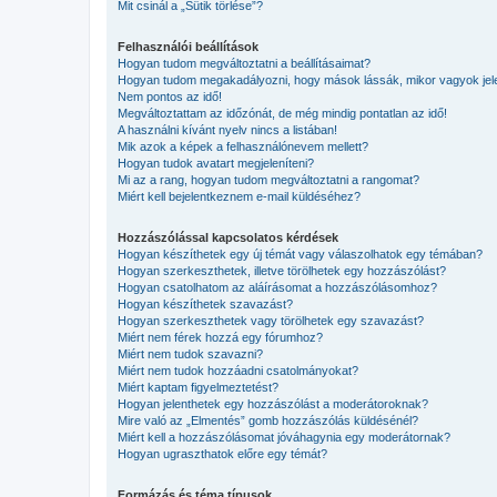
Mit csinál a „Sütik törlése”?
Felhasználói beállítások
Hogyan tudom megváltoztatni a beállításaimat?
Hogyan tudom megakadályozni, hogy mások lássák, mikor vagyok jel
Nem pontos az idő!
Megváltoztattam az időzónát, de még mindig pontatlan az idő!
A használni kívánt nyelv nincs a listában!
Mik azok a képek a felhasználónevem mellett?
Hogyan tudok avatart megjeleníteni?
Mi az a rang, hogyan tudom megváltoztatni a rangomat?
Miért kell bejelentkeznem e-mail küldéséhez?
Hozzászólással kapcsolatos kérdések
Hogyan készíthetek egy új témát vagy válaszolhatok egy témában?
Hogyan szerkeszthetek, illetve törölhetek egy hozzászólást?
Hogyan csatolhatom az aláírásomat a hozzászólásomhoz?
Hogyan készíthetek szavazást?
Hogyan szerkeszthetek vagy törölhetek egy szavazást?
Miért nem férek hozzá egy fórumhoz?
Miért nem tudok szavazni?
Miért nem tudok hozzáadni csatolmányokat?
Miért kaptam figyelmeztetést?
Hogyan jelenthetek egy hozzászólást a moderátoroknak?
Mire való az „Elmentés” gomb hozzászólás küldésénél?
Miért kell a hozzászólásomat jóváhagynia egy moderátornak?
Hogyan ugraszthatok előre egy témát?
Formázás és téma típusok