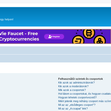
egy helyen!
Felhasználói szintek és csoportok
Kik azok az adminisztrátorok?
Kik azok a moderátorok?
Mik azok a csoportok?
Hol látom a csoportokat, és hogyan csatla
Hogyan lehetek csoportvezető?
Miért jelenik meg néhány csoport más szín
Mi az az „elsődleges csoport”?
Mi az az „A csapat” link?