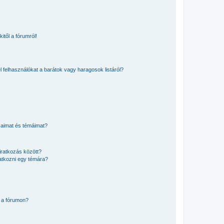
itől a fórumról!
el felhasználókat a barátok vagy haragosok listáról?
saimat és témáimat?
iratkozás között?
atkozni egy témára?
 a fórumon?