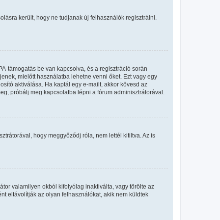
olásra került, hogy ne tudjanak új felhasználók regisztrálni.
PA-támogatás be van kapcsolva, és a regisztráció során
jenek, mielőtt használatba lehetne venni őket. Ezt vagy egy
osító aktiválása. Ha kaptál egy e-mailt, akkor kövesd az
meg, próbálj meg kapcsolatba lépni a fórum adminisztrátorával.
rátorával, hogy meggyőződj róla, nem lettél kitiltva. Az is
or valamilyen okból kifolyólag inaktiválta, vagy törölte az
eltávolítják az olyan felhasználókat, akik nem küldtek