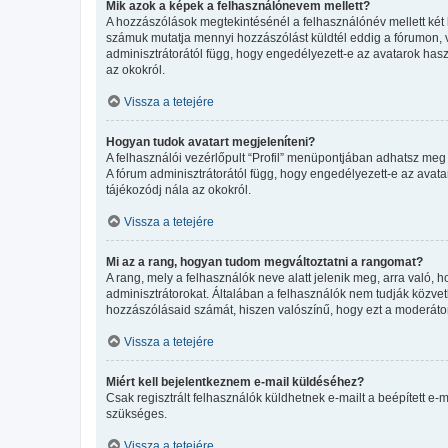
Mik azok a képek a felhasználónevem mellett?
A hozzászólások megtekintésénél a felhasználónév mellett két 
számuk mutatja mennyi hozzászólást küldtél eddig a fórumon, v
adminisztrátorától függ, hogy engedélyezett-e az avatarok haszn
az okokról.
Vissza a tetejére
Hogyan tudok avatart megjeleníteni?
A felhasználói vezérlőpult “Profil” menüpontjában adhatsz meg 
A fórum adminisztrátorától függ, hogy engedélyezett-e az avatar
tájékozódj nála az okokról.
Vissza a tetejére
Mi az a rang, hogyan tudom megváltoztatni a rangomat?
A rang, mely a felhasználók neve alatt jelenik meg, arra való
adminisztrátorokat. Általában a felhasználók nem tudják közvetl
hozzászólásaid számát, hiszen valószínű, hogy ezt a moderátor
Vissza a tetejére
Miért kell bejelentkeznem e-mail küldéséhez?
Csak regisztrált felhasználók küldhetnek e-mailt a beépített e-
szükséges.
Vissza a tetejére