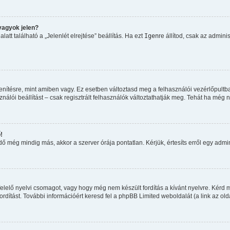
vagyok jelen?
tt található a „Jelenlét elrejtése” beállítás. Ha ezt
Igen
re állítod, csak az admini
nítésre, mint amiben vagy. Ez esetben változtasd meg a felhasználói vezérlőpultb
álói beállítást – csak regisztrált felhasználók változtathatják meg. Tehát ha még 
!
 még mindig más, akkor a szerver órája pontatlan. Kérjük, értesíts erről egy admini
elelő nyelvi csomagot, vagy hogy még nem készült fordítás a kívánt nyelvre. Kérd m
dítást. További információért keresd fel a phpBB Limited weboldalát (a link az oldal