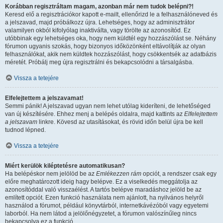
Korábban regisztráltam magam, azonban már nem tudok belépni?!
Keresd elő a regisztrációkor kapott e-mailt, ellenőrizd le a felhasználóneved és
a jelszavad, majd próbálkozz újra. Lehetséges, hogy az adminisztrátor
valamilyen okból kifolyólag inaktiválta, vagy törölte az azonosítód. Ez
utóbbinak egy lehetséges oka, hogy nem küldtél egy hozzászólást se. Néhány
fórumon ugyanis szokás, hogy bizonyos időközönként eltávolítják az olyan
felhasználókat, akik nem küldtek hozzászólást, hogy csökkentsék az adatbázis
méretét. Próbálj meg újra regisztrálni és bekapcsolódni a társalgásba.
Vissza a tetejére
Elfelejtettem a jelszavamat!
Semmi pánik! A jelszavad ugyan nem lehet utólag kideríteni, de lehetőséged
van új készítésére. Ehhez menj a belépés oldalra, majd kattints az
Elfelejtettem
a jelszavam
linkre. Kövesd az utasításokat, és rövid időn belül újra be kell
tudnod lépned.
Vissza a tetejére
Miért kerülök kiléptetésre automatikusan?
Ha belépéskor nem jelölöd be az
Emlékezzen rám
opciót, a rendszer csak egy
előre meghatározott ideig hagy belépve. Ez a viselkedés meggátolja az
azonosítóddal való visszaélést. A tartós belépve maradáshoz jelöld be az
említett opciót. Ezen funkció használata nem ajánlott, ha nyilvános helyről
használod a fórumot, például könyvtárból, internetkávézóból vagy egyetemi
laborból. Ha nem látod a jelölőnégyzetet, a fórumon valószínűleg nincs
bekapcsolva ez a funkció.