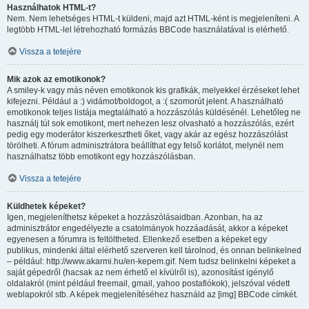
Használhatok HTML-t?
Nem. Nem lehetséges HTML-t küldeni, majd azt HTML-ként is megjeleníteni. A
legtöbb HTML-lel létrehozható formázás BBCode használatával is elérhető.
Vissza a tetejére
Mik azok az emotikonok?
A smiley-k vagy más néven emotikonok kis grafikák, melyekkel érzéseket lehet
kifejezni. Például a :) vidámot/boldogot, a :( szomorút jelent. A használható
emotikonok teljes listája megtalálható a hozzászólás küldésénél. Lehetőleg ne
használj túl sok emotikont, mert nehezen lesz olvasható a hozzászólás, ezért
pedig egy moderátor kiszerkesztheti őket, vagy akár az egész hozzászólást
törölheti. A fórum adminisztrátora beállíthat egy felső korlátot, melynél nem
használhatsz több emotikont egy hozzászólásban.
Vissza a tetejére
Küldhetek képeket?
Igen, megjeleníthetsz képeket a hozzászólásaidban. Azonban, ha az
adminisztrátor engedélyezte a csatolmányok hozzáadását, akkor a képeket
egyenesen a fórumra is feltöltheted. Ellenkező esetben a képeket egy
publikus, mindenki által elérhető szerveren kell tárolnod, és onnan belinkelned
– például: http://www.akarmi.hu/en-kepem.gif. Nem tudsz belinkelni képeket a
saját gépedről (hacsak az nem érhető el kívülről is), azonosítást igénylő
oldalakról (mint például freemail, gmail, yahoo postafiókok), jelszóval védett
weblapokról stb. A képek megjelenítéséhez használd az [img] BBCode címkét.