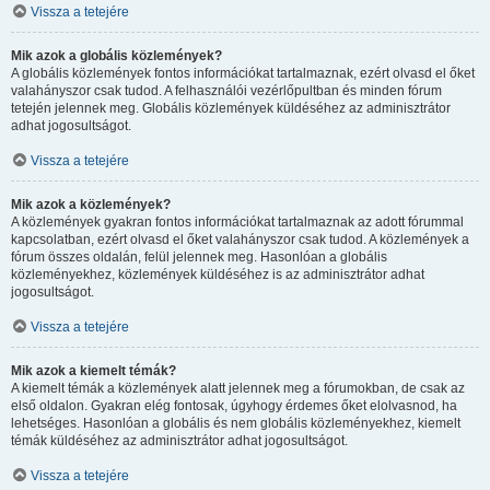
Vissza a tetejére
Mik azok a globális közlemények?
A globális közlemények fontos információkat tartalmaznak, ezért olvasd el őket
valahányszor csak tudod. A felhasználói vezérlőpultban és minden fórum
tetején jelennek meg. Globális közlemények küldéséhez az adminisztrátor
adhat jogosultságot.
Vissza a tetejére
Mik azok a közlemények?
A közlemények gyakran fontos információkat tartalmaznak az adott fórummal
kapcsolatban, ezért olvasd el őket valahányszor csak tudod. A közlemények a
fórum összes oldalán, felül jelennek meg. Hasonlóan a globális
közleményekhez, közlemények küldéséhez is az adminisztrátor adhat
jogosultságot.
Vissza a tetejére
Mik azok a kiemelt témák?
A kiemelt témák a közlemények alatt jelennek meg a fórumokban, de csak az
első oldalon. Gyakran elég fontosak, úgyhogy érdemes őket elolvasnod, ha
lehetséges. Hasonlóan a globális és nem globális közleményekhez, kiemelt
témák küldéséhez az adminisztrátor adhat jogosultságot.
Vissza a tetejére