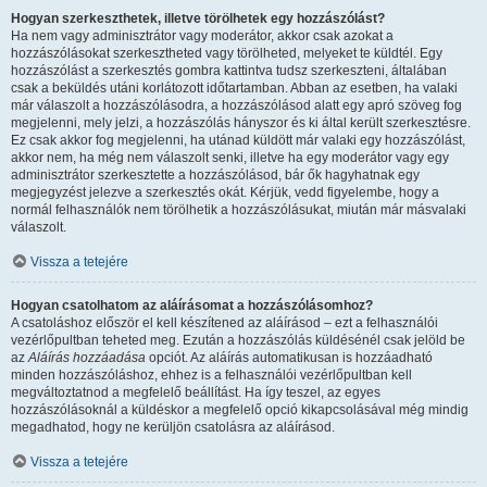
Hogyan szerkeszthetek, illetve törölhetek egy hozzászólást?
Ha nem vagy adminisztrátor vagy moderátor, akkor csak azokat a
hozzászólásokat szerkesztheted vagy törölheted, melyeket te küldtél. Egy
hozzászólást a szerkesztés gombra kattintva tudsz szerkeszteni, általában
csak a beküldés utáni korlátozott időtartamban. Abban az esetben, ha valaki
már válaszolt a hozzászólásodra, a hozzászólásod alatt egy apró szöveg fog
megjelenni, mely jelzi, a hozzászólás hányszor és ki által került szerkesztésre.
Ez csak akkor fog megjelenni, ha utánad küldött már valaki egy hozzászólást,
akkor nem, ha még nem válaszolt senki, illetve ha egy moderátor vagy egy
adminisztrátor szerkesztette a hozzászólásod, bár ők hagyhatnak egy
megjegyzést jelezve a szerkesztés okát. Kérjük, vedd figyelembe, hogy a
normál felhasználók nem törölhetik a hozzászólásukat, miután már másvalaki
válaszolt.
Vissza a tetejére
Hogyan csatolhatom az aláírásomat a hozzászólásomhoz?
A csatoláshoz először el kell készítened az aláírásod – ezt a felhasználói
vezérlőpultban teheted meg. Ezután a hozzászólás küldésénél csak jelöld be
az
Aláírás hozzáadása
opciót. Az aláírás automatikusan is hozzáadható
minden hozzászóláshoz, ehhez is a felhasználói vezérlőpultban kell
megváltoztatnod a megfelelő beállítást. Ha így teszel, az egyes
hozzászólásoknál a küldéskor a megfelelő opció kikapcsolásával még mindig
megadhatod, hogy ne kerüljön csatolásra az aláírásod.
Vissza a tetejére