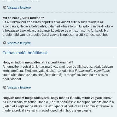
Vissza a tetejére
Mit csinál a „Sütik törlése”?
Ez a funkció törli az összes phpBB3 által küldött sütit. A sütik feladata az
azonosítás, illetve a beléptetés, valamint – ha a fórum tulajdonosa beállította –
a hozzászólások olvasottságának követése és ehhez hasonló funkciók. Ha
problémáid vannak a belépéssel vagy a kilépéssel, a sütik törlése segíthet.
Vissza a tetejére
Felhasználói beállítások
Hogyan tudom megváltoztatni a beállításaimat?
Amennyiben regisztrált felhasználó vagy, minden beállításod az adatbázisban
kerül tárolásra. Ezek megváltoztatásához kattints a
Felhasználói vezérlőpult
linkre (általában az oldal tetején található). Itt megváltoztathatod az összes
beállításodat.
Vissza a tetejére
Hogyan tudom megakadályozni, hogy mások lássák, mikor vagyok jelen?
A Felhasználói vezérlőpultban a „Fórum beállítások” menüpont alatt található a
„Jelenlét elrejtése” beállítás. Ha ezt
Igen
re állítod, csak az adminisztrátorok, a
moderátorok, illetve saját magad fogod látni, hogy jelen vagy-e.