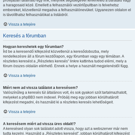
profiljában található egy link, melynek segítségével felveheted a barátaid vagy
a haragosaid közé. Emellett a felhasználói vezérlőpultban is felvehetsz
embereket, közvetlenül megadva a felhasználónevüket. Ugyanezen oldalon el
is távolíthatsz felhasználókat a listáidról.
Vissza a tetejére
Keresés a fórumban
Hogyan kereshetek egy fórumban?
Írd be a keresendő kifejezést közvetlenül a keresődobozba, mely
rendelkezésre áll a fórum kezdőlapon, egy fórumban vagy egy témában. A
részletes keresést a „Részletes keresés” linkre kattintva tudod elérni, mely a
fórum összes oldalán elérhető. Ennek a helye a használt megjelenéstől függ.
Vissza a tetejére
Miért nem ad vissza találatot a keresésem?
Valószínűleg a keresés túl általános volt, és sok gyakori szót tartalmazhatott,
melyeket a phpBB3 nem indexel. Próbálj meg egy jobban körülhatárolt
kifejezést megadni, és használd ki a részletes keresés lehetőségeit.
Vissza a tetejére
A keresésem miért ad vissza üres oldalt!?
A keresésed olyan sok találatot adott vissza, hogy azt a webszerver már nem
tudta kezelni. Használd a „Részletes keresést”, jobban körülhatárolt kifejezést