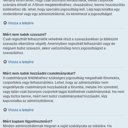
Néhány fórum lehet, hogy csak bizonyos felhasználók, illetve csoportok
számára érhető el. A fórum megtekintéséhez, olvasásához, benne hozzászólás
küldéséhez stb. lehet, hogy speciális jogosultság kell. Lépj kapcsolatba egy
moderátorral vagy egy adminisztrátorral, és kérelmezd a jogosultságot.
Vissza a tetejére
Miért nem tudok szavazni?
Csak regisztrált felhasználók vehetnek részt a szavazásokban (a többszöri
szavazás elkerülése végett). Amennyiben regisztrált felhasználó vagy de
mégsem tudsz szavazni, akkor valószínűleg nincs jogosultságod a
szavazáshoz.
Vissza a tetejére
Miért nem tudok hozzáadni csatolmányokat?
A csatolmányok feltöltéséhez szükséges jogosultság megadható fórumokra,
csoportokra vagy felhasználókra. Lehet, hogy az adminisztrátor nem
engedélyezte csatolmányok hozzáadását a fórumba, melybe írni szeretnél,
vagy talán csak bizonyos csoportok tagjai küldhetnek csatolmányokat. Ha nem
vagy biztos benne, miért nem tudsz csatolmányokat hozzáadni, lépj
kapcsolatba az adminisztrátorral.
Vissza a tetejére
Miért kaptam figyelmeztetést?
Minden adminisztrátornak megvan a saját szabályzata az oldalára. Ha