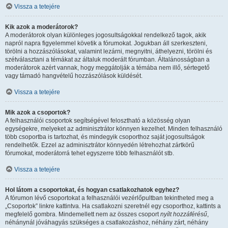
Vissza a tetejére
Kik azok a moderátorok?
A moderátorok olyan különleges jogosultságokkal rendelkező tagok, akik
napról napra figyelemmel követik a fórumokat. Jogukban áll szerkeszteni,
törölni a hozzászólásokat, valamint lezárni, megnyitni, áthelyezni, törölni és
szétválasztani a témákat az általuk moderált fórumban. Általánosságban a
moderátorok azért vannak, hogy meggátolják a témába nem illő, sértegető
vagy támadó hangvételű hozzászólások küldését.
Vissza a tetejére
Mik azok a csoportok?
A felhasználói csoportok segítségével felosztható a közösség olyan
egységekre, melyeket az adminisztrátor könnyen kezelhet. Minden felhasználó
több csoportba is tartozhat, és mindegyik csoporthoz saját jogosultságok
rendelhetők. Ezzel az adminisztrátor könnyedén létrehozhat zártkörű
fórumokat, moderátorrá tehet egyszerre több felhasználót stb.
Vissza a tetejére
Hol látom a csoportokat, és hogyan csatlakozhatok egyhez?
A fórumon lévő csoportokat a felhasználói vezérlőpultban tekintheted meg a
„Csoportok” linkre kattintva. Ha csatlakozni szeretnél egy csoporthoz, kattints a
megfelelő gombra. Mindemellett nem az összes csoport
nyílt hozzáférésű
,
néhánynál jóváhagyás szükséges a csatlakozáshoz, néhány zárt, néhány