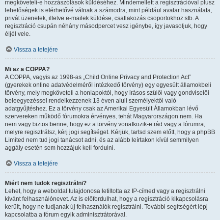
megköveteli-e hozzászólások küldéséhez. Mindemellett a regisztrációval plusz
lehetőségek is elérhetővé válnak a számodra, mint például avatar használata,
privát üzenetek, illetve e-mailek küldése, csatlakozás csoportokhoz stb. A
regisztráció csupán néhány másodpercet vesz igénybe, így javasoljuk, hogy
éljél vele.
Vissza a tetejére
Mi az a COPPA?
A COPPA, vagyis az 1998-as „Child Online Privacy and Protection Act”
(gyerekek online adatvédelméről intézkedő törvény) egy egyesült államokbeli
törvény, mely megköveteli a honlapoktól, hogy írásos szülői vagy gondviselői
beleegyezéssel rendelkezzenek 13 éven aluli személyektől való
adatgyűjtéshez. Ez a törvény csak az Amerikai Egyesült Államokban lévő
szervereken működő fórumokra érvényes, tehát Magyarországon nem. Ha
nem vagy biztos benne, hogy ez a törvény vonatkozik-e rád vagy a fórumra,
melyre regisztrálsz, kérj jogi segítséget. Kérjük, tartsd szem előtt, hogy a phpBB
Limited nem tud jogi tanácsot adni, és az alább leírtakon kívül semmilyen
aggály esetén sem hozzájuk kell fordulni.
Vissza a tetejére
Miért nem tudok regisztrálni?
Lehet, hogy a weboldal tulajdonosa letiltotta az IP-címed vagy a regisztrálni
kívánt felhasználónevet. Az is előfordulhat, hogy a regisztráció kikapcsolásra
került, hogy ne tudjanak új felhasználók regisztrálni. További segítségért lépj
kapcsolatba a fórum egyik adminisztrátorával.