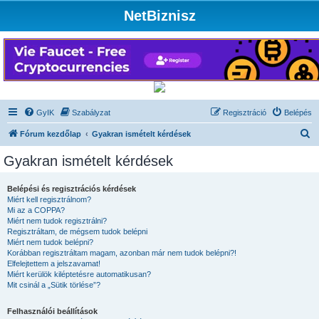
NetBiznisz
GyIK
Szabályzat
Regisztráció
Belépés
K
Fórum kezdőlap
Gyakran ismételt kérdések
e
Gyakran ismételt kérdések
r
e
Belépési és regisztrációs kérdések
Miért kell regisztrálnom?
s
Mi az a COPPA?
é
Miért nem tudok regisztrálni?
Regisztráltam, de mégsem tudok belépni
s
Miért nem tudok belépni?
Korábban regisztráltam magam, azonban már nem tudok belépni?!
Elfelejtettem a jelszavamat!
Miért kerülök kiléptetésre automatikusan?
Mit csinál a „Sütik törlése”?
Felhasználói beállítások