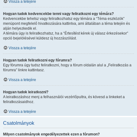
Vissza a tetejére
Hogyan tudok kedvencekbe tenni vagy feliratkozni egy témára?
Kedvencekbe tehetsz vagy feliratkozhatsz egy témára a “Téma eszközök”
menüpont megfelelő hivatkozására kattintva, ami általában a téma tetején és
alján helyezkedik el.
A témára úgy is feliratkozhatsz, ha a “Értesítést kérek új válasz érkezésekor”
opció bejelölésével küldesz új hozzászólást.
Vissza a tetejére
Hogyan tudok feliratkozni egy fórumra?
Egy fórumra úgy tudsz feliratkozni, hogy a fórum oldalán alul a „Feliratkozás a
fórumra” linkre kattintasz.
Vissza a tetejére
Hogyan tudok leiratkozni?
A leiratkozáshoz menj a felhasználói vezérlőpultra, és kövesd a linkeket a
feliratkozásaidhoz.
Vissza a tetejére
Csatolmányok
Milyen csatolmányok engedélyezettek ezen a fórumon?