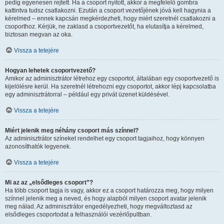
pedig egyenesen rejtett. Ha a csoport nyitott, akkor a megfelelő gombra
kattintva tudsz csatlakozni. Ezután a csoport vezetőjének jóvá kell hagynia a
kérelmed – ennek kapcsán megkérdezheti, hogy miért szeretnél csatlakozni a
csoporthoz. Kérjük, ne zaklasd a csoportvezetőt, ha elutasítja a kérelmed,
biztosan megvan az oka.
Vissza a tetejére
Hogyan lehetek csoportvezető?
Amikor az adminisztrátor létrehoz egy csoportot, általában egy csoportvezető is
kijelölésre kerül. Ha szeretnél létrehozni egy csoportot, akkor lépj kapcsolatba
egy adminisztrátorral – például egy privát üzenet küldésével.
Vissza a tetejére
Miért jelenik meg néhány csoport más színnel?
Az adminisztrátor színeket rendelhet egy csoport tagjaihoz, hogy könnyen
azonosíthatók legyenek.
Vissza a tetejére
Mi az az „elsődleges csoport”?
Ha több csoport tagja is vagy, akkor ez a csoport határozza meg, hogy milyen
színnel jelenik meg a neved, és hogy alapból milyen csoport avatar jelenik
meg nálad. Az adminisztrátor engedélyezheti, hogy megváltoztasd az
elsődleges csoportodat a felhasználói vezérlőpultban.