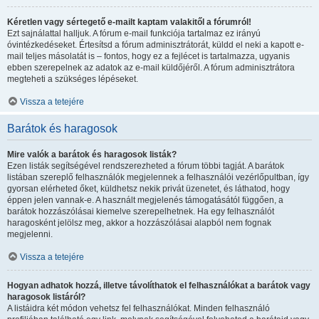
Kéretlen vagy sértegető e-mailt kaptam valakitől a fórumról!
Ezt sajnálattal halljuk. A fórum e-mail funkciója tartalmaz ez irányú
óvintézkedéseket. Értesítsd a fórum adminisztrátorát, küldd el neki a kapott e-
mail teljes másolatát is – fontos, hogy ez a fejlécet is tartalmazza, ugyanis
ebben szerepelnek az adatok az e-mail küldőjéről. A fórum adminisztrátora
megteheti a szükséges lépéseket.
Vissza a tetejére
Barátok és haragosok
Mire valók a barátok és haragosok listák?
Ezen listák segítségével rendszerezheted a fórum többi tagját. A barátok
listában szereplő felhasználók megjelennek a felhasználói vezérlőpultban, így
gyorsan elérheted őket, küldhetsz nekik privát üzenetet, és láthatod, hogy
éppen jelen vannak-e. A használt megjelenés támogatásától függően, a
barátok hozzászólásai kiemelve szerepelhetnek. Ha egy felhasználót
haragosként jelölsz meg, akkor a hozzászólásai alapból nem fognak
megjelenni.
Vissza a tetejére
Hogyan adhatok hozzá, illetve távolíthatok el felhasználókat a barátok vagy
haragosok listáról?
A listáidra két módon vehetsz fel felhasználókat. Minden felhasználó