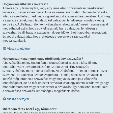
Hogyan készíthetek szavazást?
Amikor egy új témát nyitsz, vagy egy téma első hozzászólását szerkeszted,
kattints a „Szavazás készítése” fülre az üzenet mező alatt. Ha nem látod ezt a
fület, az azért lehet, mert nincs jogosultságod szavazás készítéséhez. Add meg
a szavazás címét, majd legalább két választási lehetőséget mindegyiket új
sorba írva. A „Felhasználónként válaszható lehetőségek” mező használatával
megadhatod azt is, hogy egy felhasználó hány választási lehetőségre
szavazhat; beállíthatsz a szavazásnak egy időkorlátot (napokban megadva);
és végül választhatsz, hogy lehetséges legyen-e a szavazatokat
megváltoztatatni.
Vissza a tetejére
Hogyan szerkeszthetek vagy törölhetek egy szavazást?
A hozzászólásokhoz hasonlóan a szavazásokat is csak a készítő, egy
moderátor vagy egy adminisztrátor szerkesztheti. Egy szavazás
szerkesztéséhez menj a téma első hozzászólásához – mindig ehhez tartozik a
szavazás, és kattints a
szerkeszt
gombra. Ha még senki sem szavazott, a
készítő még törölheti a szavazást, vagy megváltoztathatja a választási
lehetőségeket, de ha már érkezett szavazat, csak egy adminisztrátor vagy egy
moderátor törölheti vagy szerkesztheti a szavazást. Így nem lehet manipulálni
a szavazást a szavazási lehetőségek megváltoztatásával.
Vissza a tetejére
Miért nem férek hozzá egy fórumhoz?