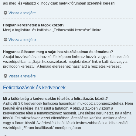
adj meg, és válaszd ki, hogy csak melyik fórumban szeretnél keresni.
Vissza a tetejére
Hogyan kereshetek a tagok között?
Menj a taglistára, és kattints a „Felhasználó keresése” linkre.
Vissza a tetejére
Hogyan találhatom meg a saját hozzászólásaimat és témáimat?
A saját hozzászólásaidhoz kétféleképpen férhetsz hozzá: vagy a felhasználói
vezérlőpultban a „Saját hozzászólások megtekintése” linkre kattintva vagy a
profilodon keresztül. A témáid eléréséhez használd a részletes keresést.
Vissza a tetejére
Feliratkozások és kedvencek
Mi a különbség a kedvencekbe tétel és a feliratkozás között?
A phpBB 3.0 kedvencek funkciója hasonlóan működött a böngésződéhez. Nem
kerültél értesítésre, ha frissült a tartalom. A phpBB 3.1-ben viszont a
kedvencekbe tétel a feliratkozáshoz hasonlít. Értesítésre kerülhetsz, ha a téma
frissül. Feliratkozáskor, ezzel ellentétben, értesítésre kerülsz, amikor a téma
vagy a fórum frissül. Az értesítési beállítások testreszabhatóak a felhasználói
vezérlőpult „Fórum beállítások” menüpontjában.