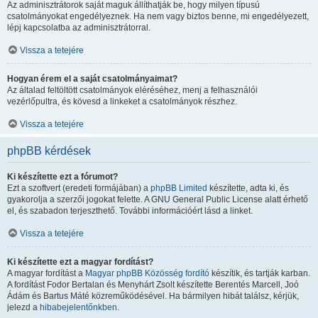
Az adminisztrátorok saját maguk állíthatják be, hogy milyen típusú
csatolmányokat engedélyeznek. Ha nem vagy biztos benne, mi engedélyezett,
lépj kapcsolatba az adminisztrátorral.
Vissza a tetejére
Hogyan érem el a saját csatolmányaimat?
Az általad feltöltött csatolmányok eléréséhez, menj a felhasználói
vezérlőpultra, és kövesd a linkeket a csatolmányok részhez.
Vissza a tetejére
phpBB kérdések
Ki készítette ezt a fórumot?
Ezt a szoftvert (eredeti formájában) a
phpBB Limited
készítette, adta ki, és
gyakorolja a szerzői jogokat felette. A GNU General Public License alatt érhető
el, és szabadon terjeszthető. További információért lásd a linket.
Vissza a tetejére
Ki készítette ezt a magyar fordítást?
A magyar fordítást a
Magyar phpBB Közösség
fordító
készítik, és tartják karban.
A fordítást Fodor Bertalan és Menyhárt Zsolt készítette Berentés Marcell, Joó
Ádám és Bartus Máté közreműködésével. Ha bármilyen hibát találsz, kérjük,
jelezd a
hibabejelentőnkben
.