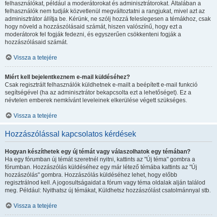
felhasználókat, például a moderátorokat és adminisztrátorokat. Általában a
felhasználók nem tudják közvetlenül megváltoztatni a rangjukat, mivel azt az
adminisztrátor állítja be. Kérünk, ne szólj hozzá feleslegesen a témákhoz, csak
hogy növeld a hozzászólásaid számát, hiszen valószínű, hogy ezt a
moderátorok fel fogják fedezni, és egyszerűen csökkenteni fogják a
hozzászólásaid számát.
Vissza a tetejére
Miért kell bejelentkeznem e-mail küldéséhez?
Csak regisztrált felhasználók küldhetnek e-mailt a beépített e-mail funkció
segítségével (ha az adminisztrátor bekapcsolta ezt a lehetőséget). Ez a
névtelen emberek nemkívánt leveleinek elkerülése végett szükséges.
Vissza a tetejére
Hozzászólással kapcsolatos kérdések
Hogyan készíthetek egy új témát vagy válaszolhatok egy témában?
Ha egy fórumban új témát szeretnél nyitni, kattints az "Új téma" gombra a
fórumban. Hozzászólás küldéséhez egy már létező témába kattints az "Új
hozzászólás" gombra. Hozzászólás küldéséhez lehet, hogy előbb
regisztrálnod kell. A jogosultságaidat a fórum vagy téma oldalak alján találod
meg. Például: Nyithatsz új témákat, Küldhetsz hozzászólást csatolmánnyal stb.
Vissza a tetejére