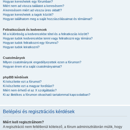
Hogyan kereshetek egy fórumban?
Miért nem ad vissza találatot a keresésem?
A keresésem miért ad vissza üres oldalt!?
Hogyan kereshetek a tagok között?
Hogyan találhatom meg a saját hozzászólásaimat és témáimat?
Feliratkozások és kedvencek
Mi a különbség a kedvencekbe tétel és a feliratkozás között?
Hogyan tudok kedvencekbe tenni vagy feliratkozni egy témára?
Hogyan tudok feliratkozni egy fórumra?
Hogyan tudok leiratkozni?
Csatolmányok
Milyen csatolmányok engedélyezettek ezen a fórumon?
Hogyan érem el a saját csatolmányaimat?
phpBB kérdések
Ki készítette ezt a fórumot?
Ki készítette ezt a magyar fordítást?
Miért nem érhető el az X szolgáltatás?
Ki az illetékes a fórumon olvasható tartalommal kapcsolatban?
Belépési és regisztrációs kérdések
Miért kell regisztrálnom?
A regisztráció nem feltétlenül kötelező, a fórum adminisztrátorán múlik, hogy