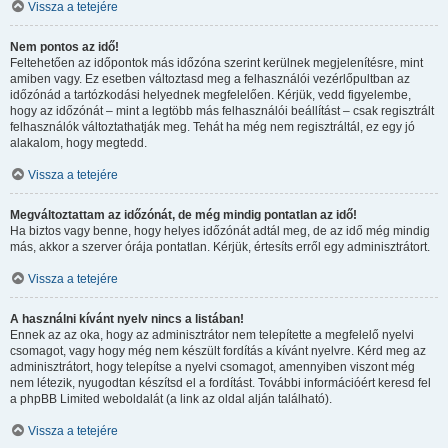
Vissza a tetejére
Nem pontos az idő!
Feltehetően az időpontok más időzóna szerint kerülnek megjelenítésre, mint
amiben vagy. Ez esetben változtasd meg a felhasználói vezérlőpultban az
időzónád a tartózkodási helyednek megfelelően. Kérjük, vedd figyelembe,
hogy az időzónát – mint a legtöbb más felhasználói beállítást – csak regisztrált
felhasználók változtathatják meg. Tehát ha még nem regisztráltál, ez egy jó
alakalom, hogy megtedd.
Vissza a tetejére
Megváltoztattam az időzónát, de még mindig pontatlan az idő!
Ha biztos vagy benne, hogy helyes időzónát adtál meg, de az idő még mindig
más, akkor a szerver órája pontatlan. Kérjük, értesíts erről egy adminisztrátort.
Vissza a tetejére
A használni kívánt nyelv nincs a listában!
Ennek az az oka, hogy az adminisztrátor nem telepítette a megfelelő nyelvi
csomagot, vagy hogy még nem készült fordítás a kívánt nyelvre. Kérd meg az
adminisztrátort, hogy telepítse a nyelvi csomagot, amennyiben viszont még
nem létezik, nyugodtan készítsd el a fordítást. További információért keresd fel
a phpBB Limited weboldalát (a link az oldal alján található).
Vissza a tetejére