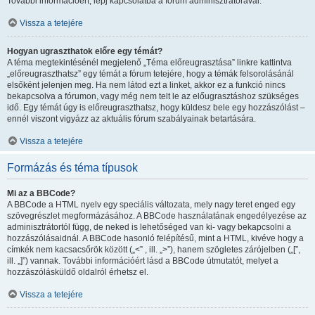
További információért, lépj kapcsolatba a fórum adminisztrátorával.
Vissza a tetejére
Hogyan ugraszthatok előre egy témát?
A téma megtekintésénél megjelenő „Téma előreugrasztása” linkre kattintva
„előreugraszthatsz” egy témát a fórum tetejére, hogy a témák felsorolásánál
elsőként jelenjen meg. Ha nem látod ezt a linket, akkor ez a funkció nincs
bekapcsolva a fórumon, vagy még nem telt le az előugrasztáshoz szükséges
idő. Egy témát úgy is előreugraszthatsz, hogy küldesz bele egy hozzászólást –
ennél viszont vigyázz az aktuális fórum szabályainak betartására.
Vissza a tetejére
Formázás és téma típusok
Mi az a BBCode?
A BBCode a HTML nyelv egy speciális változata, mely nagy teret enged egy
szövegrészlet megformázásához. A BBCode használatának engedélyezése az
adminisztrátortól függ, de neked is lehetőséged van ki- vagy bekapcsolni a
hozzászólásaidnál. A BBCode hasonló felépítésű, mint a HTML, kivéve hogy a
címkék nem kacsacsőrök között („<” , ill. „>”), hanem szögletes zárójelben („[”,
ill. „]”) vannak. További információért lásd a BBCode útmutatót, melyet a
hozzászólásküldő oldalról érhetsz el.
Vissza a tetejére