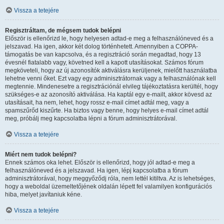
Vissza a tetejére
Regisztráltam, de mégsem tudok belépni
Először is ellenőrizd le, hogy helyesen adtad-e meg a felhasználóneved és a
jelszavad. Ha igen, akkor két dolog történhetett. Amennyiben a COPPA-
támogatás be van kapcsolva, és a regisztráció során megadtad, hogy 13
évesnél fiatalabb vagy, követned kell a kapott utasításokat. Számos fórum
megköveteli, hogy az új azonosítók aktiválásra kerüljenek, mielőtt használatba
lehetne venni őket. Ezt vagy egy adminisztrátornak vagy a felhasználónak kell
megtennie. Mindenesetre a regisztrációnál elvileg tájékoztatásra kerültél, hogy
szükséges-e az azonosító aktiválása. Ha kaptál egy e-mailt, akkor kövesd az
utasításait, ha nem, lehet, hogy rossz e-mail címet adtál meg, vagy a
spamszűrőd kiszűrte. Ha biztos vagy benne, hogy helyes e-mail címet adtál
meg, próbálj meg kapcsolatba lépni a fórum adminisztrátorával.
Vissza a tetejére
Miért nem tudok belépni?
Ennek számos oka lehet. Először is ellenőrizd, hogy jól adtad-e meg a
felhasználóneved és a jelszavad. Ha igen, lépj kapcsolatba a fórum
adminisztrátorával, hogy meggyőződj róla, nem lettél kitiltva. Az is lehetséges,
hogy a weboldal üzemeltetőjének oldalán lépett fel valamilyen konfigurációs
hiba, melyet javítaniuk kéne.
Vissza a tetejére