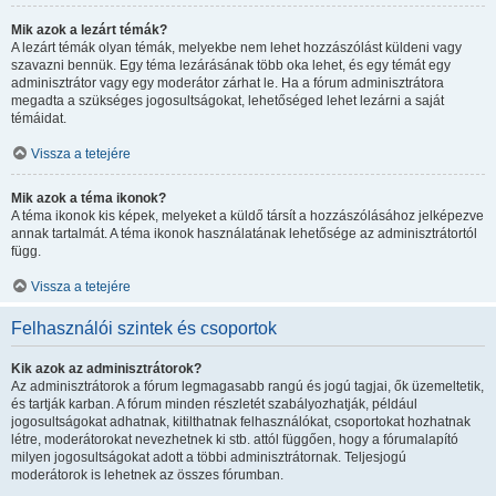
Mik azok a lezárt témák?
A lezárt témák olyan témák, melyekbe nem lehet hozzászólást küldeni vagy
szavazni bennük. Egy téma lezárásának több oka lehet, és egy témát egy
adminisztrátor vagy egy moderátor zárhat le. Ha a fórum adminisztrátora
megadta a szükséges jogosultságokat, lehetőséged lehet lezárni a saját
témáidat.
Vissza a tetejére
Mik azok a téma ikonok?
A téma ikonok kis képek, melyeket a küldő társít a hozzászólásához jelképezve
annak tartalmát. A téma ikonok használatának lehetősége az adminisztrátortól
függ.
Vissza a tetejére
Felhasználói szintek és csoportok
Kik azok az adminisztrátorok?
Az adminisztrátorok a fórum legmagasabb rangú és jogú tagjai, ők üzemeltetik,
és tartják karban. A fórum minden részletét szabályozhatják, például
jogosultságokat adhatnak, kitilthatnak felhasználókat, csoportokat hozhatnak
létre, moderátorokat nevezhetnek ki stb. attól függően, hogy a fórumalapító
milyen jogosultságokat adott a többi adminisztrátornak. Teljesjogú
moderátorok is lehetnek az összes fórumban.