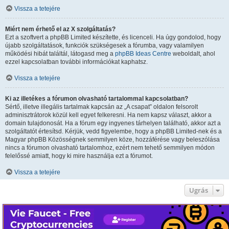
Vissza a tetejére
Miért nem érhető el az X szolgáltatás?
Ezt a szoftvert a phpBB Limited készítette, és licenceli. Ha úgy gondolod, hogy
újabb szolgáltatások, funkciók szükségesek a fórumba, vagy valamilyen
működési hibát találtál, látogasd meg a
phpBB Ideas Centre
weboldalt, ahol
ezzel kapcsolatban további információkat kaphatsz.
Vissza a tetejére
Ki az illetékes a fórumon olvasható tartalommal kapcsolatban?
Sértő, illetve illegális tartalmak kapcsán az „A csapat” oldalon felsorolt
adminisztrátorok közül kell egyet felkeresni. Ha nem kapsz választ, akkor a
domain tulajdonosát. Ha a fórum egy ingyenes tárhelyen található, akkor azt a
szolgáltatót értesítsd. Kérjük, vedd figyelembe, hogy a phpBB Limited-nek és a
Magyar phpBB Közösségnek semmilyen köze, hozzáférése vagy beleszólása
nincs a fórumon olvasható tartalomhoz, ezért nem tehető semmilyen módon
felelőssé amiatt, hogy ki mire használja ezt a fórumot.
Vissza a tetejére
Ugrás