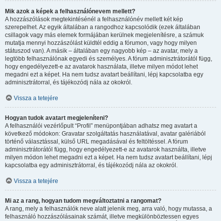
Mik azok a képek a felhasználónevem mellett?
A hozzászólások megtekintésénél a felhasználónév mellett két kép
szerepelhet. Az egyik általában a rangodhoz kapcsolódik (ezek általában
csillagok vagy más elemek formájában kerülnek megjelenítésre, a számuk
mutatja mennyi hozzászólást küldtél eddig a fórumon, vagy hogy milyen
státuszod van). A másik – általában egy nagyobb kép – az avatar, mely a
legtöbb felhasználónak egyedi és személyes. A fórum adminisztrátorától függ,
hogy engedélyezett-e az avatarok használata, illetve milyen módot lehet
megadni ezt a képet. Ha nem tudsz avatart beállítani, lépj kapcsolatba egy
adminisztrátorral, és tájékozódj nála az okokról.
Vissza a tetejére
Hogyan tudok avatart megjeleníteni?
A felhasználói vezérlőpult “Profil” menüpontjában adhatsz meg avatart a
következő módokon: Gravatar szolgáltatás használatával, avatar galériából
történő választással, külső URL megadásával és feltöltéssel. A fórum
adminisztrátorától függ, hogy engedélyezett-e az avatarok használta, illetve
milyen módon lehet megadni ezt a képet. Ha nem tudsz avatart beállítani, lépj
kapcsolatba egy adminisztrátorral, és tájékozódj nála az okokról.
Vissza a tetejére
Mi az a rang, hogyan tudom megváltoztatni a rangomat?
A rang, mely a felhasználók neve alatt jelenik meg, arra való, hogy mutassa, a
felhasználó hozzászólásainak számát, illetve megkülönböztessen egyes