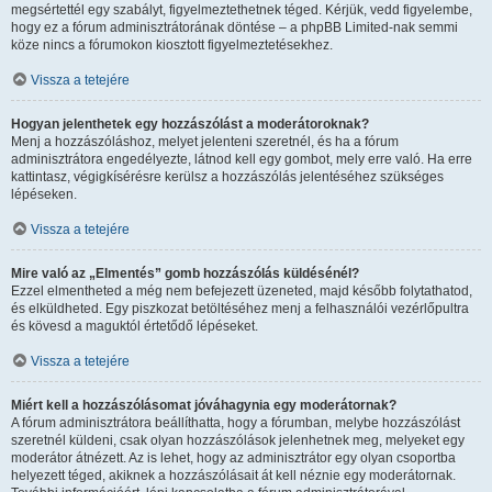
megsértettél egy szabályt, figyelmeztethetnek téged. Kérjük, vedd figyelembe,
hogy ez a fórum adminisztrátorának döntése – a phpBB Limited-nak semmi
köze nincs a fórumokon kiosztott figyelmeztetésekhez.
Vissza a tetejére
Hogyan jelenthetek egy hozzászólást a moderátoroknak?
Menj a hozzászóláshoz, melyet jelenteni szeretnél, és ha a fórum
adminisztrátora engedélyezte, látnod kell egy gombot, mely erre való. Ha erre
kattintasz, végigkísérésre kerülsz a hozzászólás jelentéséhez szükséges
lépéseken.
Vissza a tetejére
Mire való az „Elmentés” gomb hozzászólás küldésénél?
Ezzel elmentheted a még nem befejezett üzeneted, majd később folytathatod,
és elküldheted. Egy piszkozat betöltéséhez menj a felhasználói vezérlőpultra
és kövesd a maguktól értetődő lépéseket.
Vissza a tetejére
Miért kell a hozzászólásomat jóváhagynia egy moderátornak?
A fórum adminisztrátora beállíthatta, hogy a fórumban, melybe hozzászólást
szeretnél küldeni, csak olyan hozzászólások jelenhetnek meg, melyeket egy
moderátor átnézett. Az is lehet, hogy az adminisztrátor egy olyan csoportba
helyezett téged, akiknek a hozzászólásait át kell néznie egy moderátornak.