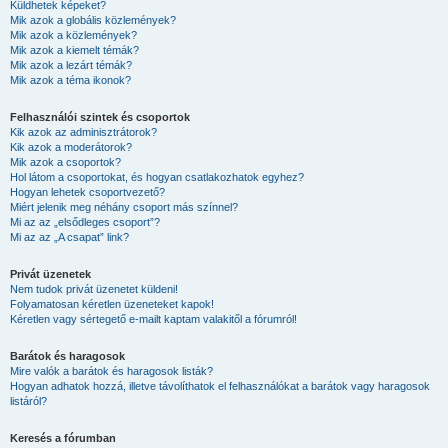
Küldhetek képeket?
Mik azok a globális közlemények?
Mik azok a közlemények?
Mik azok a kiemelt témák?
Mik azok a lezárt témák?
Mik azok a téma ikonok?
Felhasználói szintek és csoportok
Kik azok az adminisztrátorok?
Kik azok a moderátorok?
Mik azok a csoportok?
Hol látom a csoportokat, és hogyan csatlakozhatok egyhez?
Hogyan lehetek csoportvezető?
Miért jelenik meg néhány csoport más színnel?
Mi az az „elsődleges csoport”?
Mi az az „A csapat” link?
Privát üzenetek
Nem tudok privát üzenetet küldeni!
Folyamatosan kéretlen üzeneteket kapok!
Kéretlen vagy sértegető e-mailt kaptam valakitől a fórumról!
Barátok és haragosok
Mire valók a barátok és haragosok listák?
Hogyan adhatok hozzá, illetve távolíthatok el felhasználókat a barátok vagy haragosok
listáról?
Keresés a fórumban