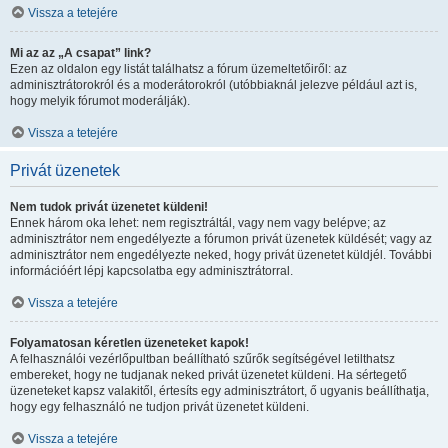
Vissza a tetejére
Mi az az „A csapat” link?
Ezen az oldalon egy listát találhatsz a fórum üzemeltetőiről: az
adminisztrátorokról és a moderátorokról (utóbbiaknál jelezve például azt is,
hogy melyik fórumot moderálják).
Vissza a tetejére
Privát üzenetek
Nem tudok privát üzenetet küldeni!
Ennek három oka lehet: nem regisztráltál, vagy nem vagy belépve; az
adminisztrátor nem engedélyezte a fórumon privát üzenetek küldését; vagy az
adminisztrátor nem engedélyezte neked, hogy privát üzenetet küldjél. További
információért lépj kapcsolatba egy adminisztrátorral.
Vissza a tetejére
Folyamatosan kéretlen üzeneteket kapok!
A felhasználói vezérlőpultban beállítható szűrők segítségével letilthatsz
embereket, hogy ne tudjanak neked privát üzenetet küldeni. Ha sértegető
üzeneteket kapsz valakitől, értesíts egy adminisztrátort, ő ugyanis beállíthatja,
hogy egy felhasználó ne tudjon privát üzenetet küldeni.
Vissza a tetejére