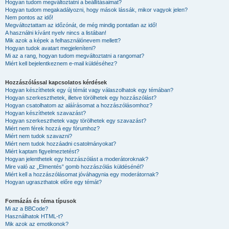
Hogyan tudom megváltoztatni a beállításaimat?
Hogyan tudom megakadályozni, hogy mások lássák, mikor vagyok jelen?
Nem pontos az idő!
Megváltoztattam az időzónát, de még mindig pontatlan az idő!
A használni kívánt nyelv nincs a listában!
Mik azok a képek a felhasználónevem mellett?
Hogyan tudok avatart megjeleníteni?
Mi az a rang, hogyan tudom megváltoztatni a rangomat?
Miért kell bejelentkeznem e-mail küldéséhez?
Hozzászólással kapcsolatos kérdések
Hogyan készíthetek egy új témát vagy válaszolhatok egy témában?
Hogyan szerkeszthetek, illetve törölhetek egy hozzászólást?
Hogyan csatolhatom az aláírásomat a hozzászólásomhoz?
Hogyan készíthetek szavazást?
Hogyan szerkeszthetek vagy törölhetek egy szavazást?
Miért nem férek hozzá egy fórumhoz?
Miért nem tudok szavazni?
Miért nem tudok hozzáadni csatolmányokat?
Miért kaptam figyelmeztetést?
Hogyan jelenthetek egy hozzászólást a moderátoroknak?
Mire való az „Elmentés” gomb hozzászólás küldésénél?
Miért kell a hozzászólásomat jóváhagynia egy moderátornak?
Hogyan ugraszthatok előre egy témát?
Formázás és téma típusok
Mi az a BBCode?
Használhatok HTML-t?
Mik azok az emotikonok?