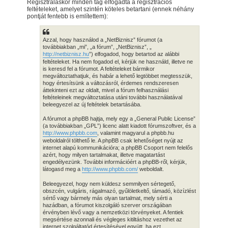
Regisztráláskor minden tag elfogadta a regisztrációs
feltételeket, amelyet szintén köteles betartani (ennek néhány
pontját fentebb is említettem):
Azzal, hogy használod a „NetBiznisz” fórumot (a
továbbiakban „mi”, „a fórum”, „NetBiznisz”, „
http://netbiznisz.hu
”) elfogadod, hogy betartod az alábbi
feltételeket. Ha nem fogadod el, kérjük ne használd, illetve ne
is keresd fel a fórumot. A feltételeket bármikor
megváltoztathatjuk, és habár a lehető legtöbbet megtesszük,
hogy értesítsünk a változásról, érdemes rendszeresen
áttekinteni ezt az oldalt, mivel a fórum felhasználási
feltételeinek megváltoztatása utáni további használatával
beleegyezel az új feltételek betartásába.
A fórumot a phpBB hajtja, mely egy a „General Public License”
(a továbbiakban „GPL”) licenc alatt kiadott fórumszoftver, és a
http://www.phpbb.com
, valamint magyarul a phpbb.hu
weboldalról tölthető le. A phpBB csak lehetőséget nyújt az
internet alapú kommunikációra; a phpBB Csoport nem felelős
azért, hogy milyen tartalmakat, illetve magatartást
engedélyezünk. További információért a phpBB-ről, kérjük,
látogasd meg a
http://www.phpbb.com/
weboldalt.
Beleegyezel, hogy nem küldesz semmilyen sértegető,
obszcén, vulgáris, rágalmazó, gyűlöletkeltő, támadó, közízlést
sértő vagy bármely más olyan tartalmat, mely sérti a
hazádban, a fórumot kiszolgáló szerver országában
érvényben lévő vagy a nemzetközi törvényeket. A fentiek
megsértése azonnali és végleges kitiltáshoz vezethet az
internet szolgáltatód értesítésével együtt, ha ezt