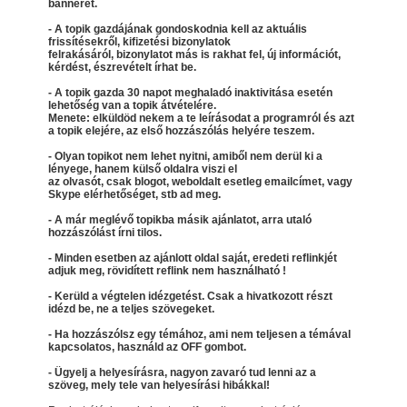
bannerét.
- A topik gazdájának gondoskodnia kell az aktuális
frissítésekről, kifizetési bizonylatok
felrakásáról, bizonylatot más is rakhat fel, új információt,
kérdést, észrevételt írhat be.
- A topik gazda 30 napot meghaladó inaktivitása esetén
lehetőség van a topik átvételére.
Menete: elküldöd nekem a te leírásodat a programról és azt
a topik elejére, az első hozzászólás helyére teszem.
- Olyan topikot nem lehet nyitni, amiből nem derül ki a
lényege, hanem külső oldalra viszi el
az olvasót, csak blogot, weboldalt esetleg emailcímet, vagy
Skype elérhetőséget, stb ad meg.
- A már meglévő topikba másik ajánlatot, arra utaló
hozzászólást írni tilos.
- Minden esetben az ajánlott oldal saját, eredeti reflinkjét
adjuk meg, rövidített reflink nem használható !
- Kerüld a végtelen idézgetést. Csak a hivatkozott részt
idézd be, ne a teljes szövegeket.
- Ha hozzászólsz egy témához, ami nem teljesen a témával
kapcsolatos, használd az OFF gombot.
- Ügyelj a helyesírásra, nagyon zavaró tud lenni az a
szöveg, mely tele van helyesírási hibákkal!