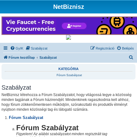
NetBiznisz
GyIK
Szabályzat
Regisztráció
Belépés
K
Fórum kezdőlap
Szabályzat
e
KATEGÓRIA
r
Fórum Szabályzat
e
Szabályzat
s
é
NetBiznisz létrehozza a Fórum Szabályzatot, hogy világossá tegye a közösség
minden tagjának a Fórum házirendjét. Mindenkinek ragaszkodnia kell ahhoz,
s
hogy fórum zökkenőmentesen működjön, szórakoztató és produktív élményt
nyújtson minden közösségi tag és látogató számára.
Fórum Szabályzat
Fórum Szabályzat
Figyelem! Az alábbi szabályzatot minden regisztrált tag