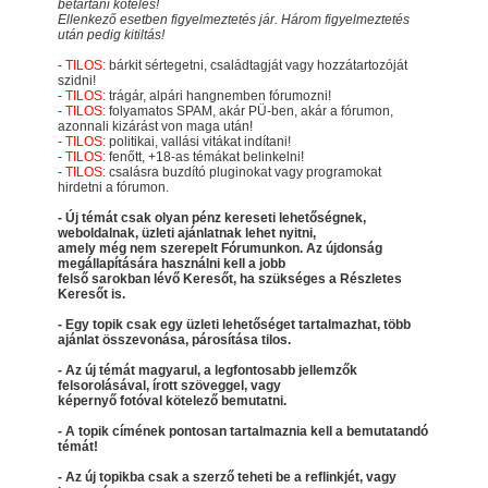
betartani köteles!
Ellenkező esetben figyelmeztetés jár. Három figyelmeztetés
után pedig kitiltás!
-
TILOS:
bárkit sértegetni, családtagját vagy hozzátartozóját
szidni!
-
TILOS:
trágár, alpári hangnemben fórumozni!
-
TILOS:
folyamatos SPAM, akár PÜ-ben, akár a fórumon,
azonnali kizárást von maga után!
-
TILOS:
politikai, vallási vitákat indítani!
-
TILOS:
fenőtt, +18-as témákat belinkelni!
-
TILOS:
csalásra buzdító pluginokat vagy programokat
hirdetni a fórumon.
- Új témát csak olyan pénz kereseti lehetőségnek,
weboldalnak, üzleti ajánlatnak lehet nyitni,
amely még nem szerepelt Fórumunkon. Az újdonság
megállapítására használni kell a jobb
felső sarokban lévő Keresőt, ha szükséges a Részletes
Keresőt is.
- Egy topik csak egy üzleti lehetőséget tartalmazhat, több
ajánlat összevonása, párosítása tilos.
- Az új témát magyarul, a legfontosabb jellemzők
felsorolásával, írott szöveggel, vagy
képernyő fotóval kötelező bemutatni.
- A topik címének pontosan tartalmaznia kell a bemutatandó
témát!
- Az új topikba csak a szerző teheti be a reflinkjét, vagy