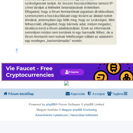
szükségesnek tartjuk. Az összes hozzászóláshoz tartozó IP-
címet tároljuk a feltételek betartatásának érdekében.
Elfogadod, hogy a fórum fenntartóinak jogukban áll eltávolítani,
szerkeszteni a hozzászólásaid vagy lezárni az általad nyitott
témákat, amennyiben úgy ítélik meg, hogy ez szükséges. Mint
felhasználó, elfogadod, hogy bármely adat, melyet megadsz,
tárolásra kerül a fórum adatbázisában. Ezek az információk
semmilyen módon nem kerülnek ki egy harmadik félhez, de a
fórum fenntartói nem tudnak felelősséget vállalni az adatokért
egy esetleges „hackertámadás” esetén.
#
Fórum kezdőlap
Kapcsolat
A csapat
Taglista
Powered by
phpBB
® Forum Software © phpBB Limited
Magyar fordítás ©
Magyar phpBB Közösség
Adatvédelmi nyilatkozat
|
Használati feltételek