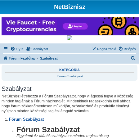
NetBiznisz
GyIK
Szabályzat
Regisztráció
Belépés
K
Fórum kezdőlap
Szabályzat
e
KATEGÓRIA
r
Fórum Szabályzat
e
Szabályzat
s
é
NetBiznisz létrehozza a Fórum Szabályzatot, hogy világossá tegye a közösség
minden tagjának a Fórum házirendjét. Mindenkinek ragaszkodnia kell ahhoz,
s
hogy fórum zökkenőmentesen működjön, szórakoztató és produktív élményt
nyújtson minden közösségi tag és látogató számára.
Fórum Szabályzat
Fórum Szabályzat
Figyelem! Az alábbi szabályzatot minden regisztrált tag