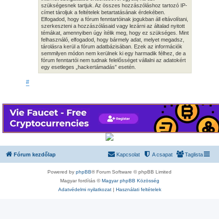
szükségesnek tartjuk. Az összes hozzászóláshoz tartozó IP-
címet tároljuk a feltételek betartatásának érdekében.
Elfogadod, hogy a fórum fenntartóinak jogukban áll eltávolítani,
szerkeszteni a hozzászólásaid vagy lezárni az általad nyitott
témákat, amennyiben úgy ítélik meg, hogy ez szükséges. Mint
felhasználó, elfogadod, hogy bármely adat, melyet megadsz,
tárolásra kerül a fórum adatbázisában. Ezek az információk
semmilyen módon nem kerülnek ki egy harmadik félhez, de a
fórum fenntartói nem tudnak felelősséget vállalni az adatokért
egy esetleges „hackertámadás” esetén.
#
Fórum kezdőlap
Kapcsolat
A csapat
Taglista
Powered by
phpBB
® Forum Software © phpBB Limited
Magyar fordítás ©
Magyar phpBB Közösség
Adatvédelmi nyilatkozat
|
Használati feltételek