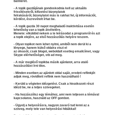
bannerét.
- A topik gazdájának gondoskodnia kell az aktuális
frissítésekről, kifizetési bizonylatok
felrakásáról, bizonylatot más is rakhat fel, új információt,
kérdést, észrevételt írhat be.
- A topik gazda 30 napot meghaladó inaktivitása esetén
lehetőség van a topik átvételére.
Menete: elküldöd nekem a te leírásodat a programról és azt
a topik elejére, az első hozzászólás helyére teszem.
- Olyan topikot nem lehet nyitni, amiből nem derül ki a
lényege, hanem külső oldalra viszi el
az olvasót, csak blogot, weboldalt esetleg emailcímet, vagy
Skype elérhetőséget, stb ad meg.
- A már meglévő topikba másik ajánlatot, arra utaló
hozzászólást írni tilos.
- Minden esetben az ajánlott oldal saját, eredeti reflinkjét
adjuk meg, rövidített reflink nem használható !
- Kerüld a végtelen idézgetést. Csak a hivatkozott részt
idézd be, ne a teljes szövegeket.
- Ha hozzászólsz egy témához, ami nem teljesen a témával
kapcsolatos, használd az OFF gombot.
- Ügyelj a helyesírásra, nagyon zavaró tud lenni az a
szöveg, mely tele van helyesírási hibákkal!