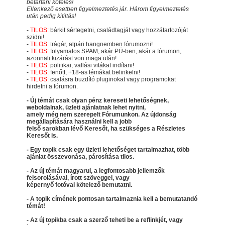
betartani köteles!
Ellenkező esetben figyelmeztetés jár. Három figyelmeztetés
után pedig kitiltás!
-
TILOS:
bárkit sértegetni, családtagját vagy hozzátartozóját
szidni!
-
TILOS:
trágár, alpári hangnemben fórumozni!
-
TILOS:
folyamatos SPAM, akár PÜ-ben, akár a fórumon,
azonnali kizárást von maga után!
-
TILOS:
politikai, vallási vitákat indítani!
-
TILOS:
fenőtt, +18-as témákat belinkelni!
-
TILOS:
csalásra buzdító pluginokat vagy programokat
hirdetni a fórumon.
- Új témát csak olyan pénz kereseti lehetőségnek,
weboldalnak, üzleti ajánlatnak lehet nyitni,
amely még nem szerepelt Fórumunkon. Az újdonság
megállapítására használni kell a jobb
felső sarokban lévő Keresőt, ha szükséges a Részletes
Keresőt is.
- Egy topik csak egy üzleti lehetőséget tartalmazhat, több
ajánlat összevonása, párosítása tilos.
- Az új témát magyarul, a legfontosabb jellemzők
felsorolásával, írott szöveggel, vagy
képernyő fotóval kötelező bemutatni.
- A topik címének pontosan tartalmaznia kell a bemutatandó
témát!
- Az új topikba csak a szerző teheti be a reflinkjét, vagy