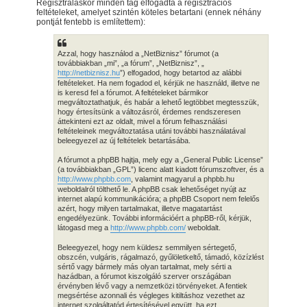
Regisztráláskor minden tag elfogadta a regisztrációs
feltételeket, amelyet szintén köteles betartani (ennek néhány
pontját fentebb is említettem):
Azzal, hogy használod a „NetBiznisz” fórumot (a
továbbiakban „mi”, „a fórum”, „NetBiznisz”, „
http://netbiznisz.hu
”) elfogadod, hogy betartod az alábbi
feltételeket. Ha nem fogadod el, kérjük ne használd, illetve ne
is keresd fel a fórumot. A feltételeket bármikor
megváltoztathatjuk, és habár a lehető legtöbbet megtesszük,
hogy értesítsünk a változásról, érdemes rendszeresen
áttekinteni ezt az oldalt, mivel a fórum felhasználási
feltételeinek megváltoztatása utáni további használatával
beleegyezel az új feltételek betartásába.
A fórumot a phpBB hajtja, mely egy a „General Public License”
(a továbbiakban „GPL”) licenc alatt kiadott fórumszoftver, és a
http://www.phpbb.com
, valamint magyarul a phpbb.hu
weboldalról tölthető le. A phpBB csak lehetőséget nyújt az
internet alapú kommunikációra; a phpBB Csoport nem felelős
azért, hogy milyen tartalmakat, illetve magatartást
engedélyezünk. További információért a phpBB-ről, kérjük,
látogasd meg a
http://www.phpbb.com/
weboldalt.
Beleegyezel, hogy nem küldesz semmilyen sértegető,
obszcén, vulgáris, rágalmazó, gyűlöletkeltő, támadó, közízlést
sértő vagy bármely más olyan tartalmat, mely sérti a
hazádban, a fórumot kiszolgáló szerver országában
érvényben lévő vagy a nemzetközi törvényeket. A fentiek
megsértése azonnali és végleges kitiltáshoz vezethet az
internet szolgáltatód értesítésével együtt, ha ezt