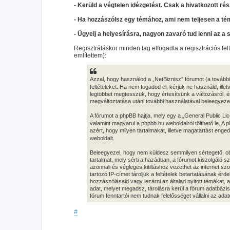
- Kerüld a végtelen idézgetést. Csak a hivatkozott rés
- Ha hozzászólsz egy témához, ami nem teljesen a té
- Ügyelj a helyesírásra, nagyon zavaró tud lenni az a 
Regisztráláskor minden tag elfogadta a regisztrációs fel
említettem):
Azzal, hogy használod a „NetBiznisz” fórumot (a továbbia
feltételeket. Ha nem fogadod el, kérjük ne használd, illet
legtöbbet megtesszük, hogy értesítsünk a változásról, ér
megváltoztatása utáni további használatával beleegyezel 
A fórumot a phpBB hajtja, mely egy a „General Public Lic
valamint magyarul a phpbb.hu weboldalról tölthető le. A
azért, hogy milyen tartalmakat, illetve magatartást eng
weboldalt.
Beleegyezel, hogy nem küldesz semmilyen sértegető, obs
tartalmat, mely sérti a hazádban, a fórumot kiszolgáló
azonnali és végleges kitiltáshoz vezethet az internet s
tartozó IP-címet tároljuk a feltételek betartatásának érd
hozzászólásaid vagy lezárni az általad nyitott témákat,
adat, melyet megadsz, tárolásra kerül a fórum adatbáz
fórum fenntartói nem tudnak felelősséget vállalni az ad
#