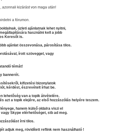
 azonnali kizárást von maga után!
irdetni a fórumon.
ldalnak, üzleti ajánlatnak lehet nyitni,
gállapítására használni kell a jobb
es Keresőt is.
több ajánlat összevonása, párosítása tilos.
rolásával, írott szöveggel, vagy
atandó témát!
gy bannerét.
sítésekről, kifizetési bizonylatok
iót, kérdést, észrevételt írhat be.
n lehetőség van a topik átvételére.
s azt a topik elejére, az első hozzászólás helyére teszem.
 lényege, hanem külső oldalra viszi el
t, vagy Skype elérhetőséget, stb ad meg.
zászólást írni tilos.
kjét adjuk meg, rövidített reflink nem használható !