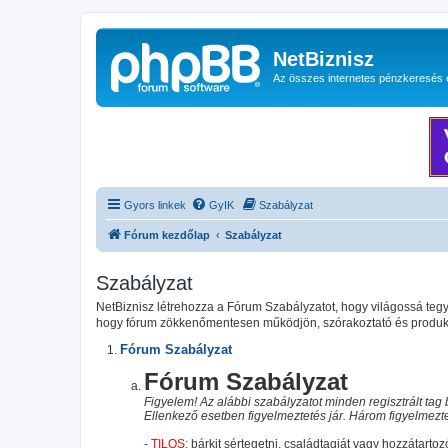
NetBiznisz
Az összes internetes pénzkeresés 
Gyors linkek
GyIK
Szabályzat
Fórum kezdőlap
Szabályzat
Szabályzat
NetBiznisz létrehozza a Fórum Szabályzatot, hogy világossá te
hogy fórum zökkenőmentesen működjön, szórakoztató és produktí
Fórum Szabályzat
Fórum Szabályzat
Figyelem! Az alábbi szabályzatot minden regisztrált tag b
Ellenkező esetben figyelmeztetés jár. Három figyelmeztet
-
TILOS:
bárkit sértegetni, családtagját vagy hozzátartozó