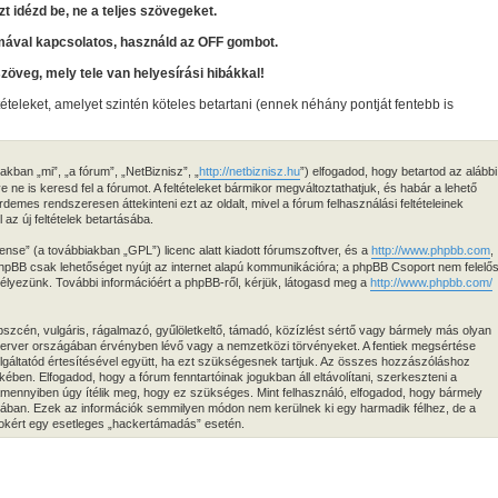
zt idézd be, ne a teljes szövegeket.
mával kapcsolatos, használd az OFF gombot.
szöveg, mely tele van helyesírási hibákkal!
tételeket, amelyet szintén köteles betartani (ennek néhány pontját fentebb is
kban „mi”, „a fórum”, „NetBiznisz”, „
http://netbiznisz.hu
”) elfogadod, hogy betartod az alábbi
ve ne is keresd fel a fórumot. A feltételeket bármikor megváltoztathatjuk, és habár a lehető
demes rendszeresen áttekinteni ezt az oldalt, mivel a fórum felhasználási feltételeinek
az új feltételek betartásába.
ense” (a továbbiakban „GPL”) licenc alatt kiadott fórumszoftver, és a
http://www.phpbb.com
,
 phpBB csak lehetőséget nyújt az internet alapú kommunikációra; a phpBB Csoport nem felelő
edélyezünk. További információért a phpBB-ről, kérjük, látogasd meg a
http://www.phpbb.com/
zcén, vulgáris, rágalmazó, gyűlöletkeltő, támadó, közízlést sértő vagy bármely más olyan
 szerver országában érvényben lévő vagy a nemzetközi törvényeket. A fentiek megsértése
zolgáltatód értesítésével együtt, ha ezt szükségesnek tartjuk. Az összes hozzászóláshoz
ekében. Elfogadod, hogy a fórum fenntartóinak jogukban áll eltávolítani, szerkeszteni a
 amennyiben úgy ítélik meg, hogy ez szükséges. Mint felhasználó, elfogadod, hogy bármely
isában. Ezek az információk semmilyen módon nem kerülnek ki egy harmadik félhez, de a
atokért egy esetleges „hackertámadás” esetén.