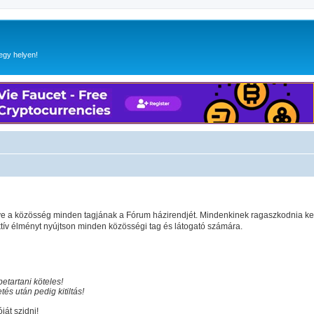
egy helyen!
gye a közösség minden tagjának a Fórum házirendjét. Mindenkinek ragaszkodnia ke
v élményt nyújtson minden közösségi tag és látogató számára.
etartani köteles!
és után pedig kitiltás!
ját szidni!