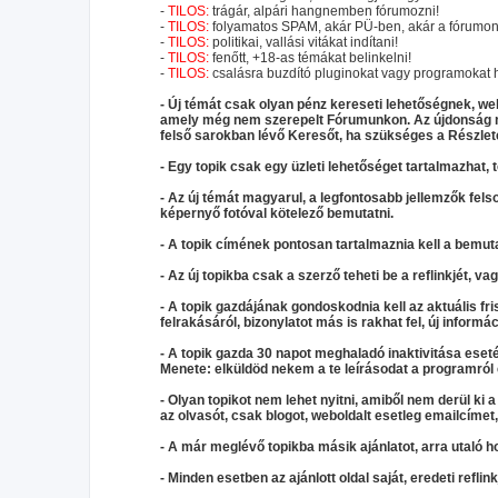
-
TILOS:
trágár, alpári hangnemben fórumozni!
-
TILOS:
folyamatos SPAM, akár PÜ-ben, akár a fórumon,
-
TILOS:
politikai, vallási vitákat indítani!
-
TILOS:
fenőtt, +18-as témákat belinkelni!
-
TILOS:
csalásra buzdító pluginokat vagy programokat h
- Új témát csak olyan pénz kereseti lehetőségnek, webo
amely még nem szerepelt Fórumunkon. Az újdonság me
felső sarokban lévő Keresőt, ha szükséges a Részlet
- Egy topik csak egy üzleti lehetőséget tartalmazhat, 
- Az új témát magyarul, a legfontosabb jellemzők felso
képernyő fotóval kötelező bemutatni.
- A topik címének pontosan tartalmaznia kell a bemut
- Az új topikba csak a szerző teheti be a reflinkjét, va
- A topik gazdájának gondoskodnia kell az aktuális fris
felrakásáról, bizonylatot más is rakhat fel, új informác
- A topik gazda 30 napot meghaladó inaktivitása eseté
Menete: elküldöd nekem a te leírásodat a programról é
- Olyan topikot nem lehet nyitni, amiből nem derül ki a
az olvasót, csak blogot, weboldalt esetleg emailcíme
- A már meglévő topikba másik ajánlatot, arra utaló hoz
- Minden esetben az ajánlott oldal saját, eredeti reflin