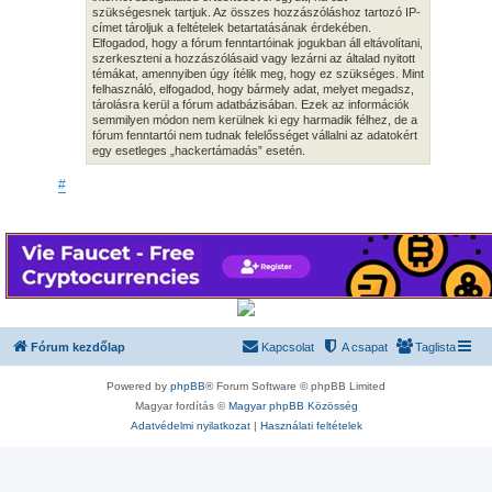
szükségesnek tartjuk. Az összes hozzászóláshoz tartozó IP-
címet tároljuk a feltételek betartatásának érdekében.
Elfogadod, hogy a fórum fenntartóinak jogukban áll eltávolítani,
szerkeszteni a hozzászólásaid vagy lezárni az általad nyitott
témákat, amennyiben úgy ítélik meg, hogy ez szükséges. Mint
felhasználó, elfogadod, hogy bármely adat, melyet megadsz,
tárolásra kerül a fórum adatbázisában. Ezek az információk
semmilyen módon nem kerülnek ki egy harmadik félhez, de a
fórum fenntartói nem tudnak felelősséget vállalni az adatokért
egy esetleges „hackertámadás” esetén.
#
Fórum kezdőlap
Kapcsolat
A csapat
Taglista
Powered by
phpBB
® Forum Software © phpBB Limited
Magyar fordítás ©
Magyar phpBB Közösség
Adatvédelmi nyilatkozat
|
Használati feltételek