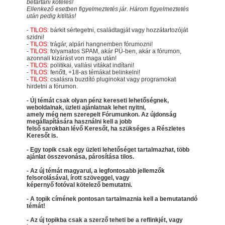
betartani köteles!
Ellenkező esetben figyelmeztetés jár. Három figyelmeztetés
után pedig kitiltás!
-
TILOS:
bárkit sértegetni, családtagját vagy hozzátartozóját
szidni!
-
TILOS:
trágár, alpári hangnemben fórumozni!
-
TILOS:
folyamatos SPAM, akár PÜ-ben, akár a fórumon,
azonnali kizárást von maga után!
-
TILOS:
politikai, vallási vitákat indítani!
-
TILOS:
fenőtt, +18-as témákat belinkelni!
-
TILOS:
csalásra buzdító pluginokat vagy programokat
hirdetni a fórumon.
- Új témát csak olyan pénz kereseti lehetőségnek,
weboldalnak, üzleti ajánlatnak lehet nyitni,
amely még nem szerepelt Fórumunkon. Az újdonság
megállapítására használni kell a jobb
felső sarokban lévő Keresőt, ha szükséges a Részletes
Keresőt is.
- Egy topik csak egy üzleti lehetőséget tartalmazhat, több
ajánlat összevonása, párosítása tilos.
- Az új témát magyarul, a legfontosabb jellemzők
felsorolásával, írott szöveggel, vagy
képernyő fotóval kötelező bemutatni.
- A topik címének pontosan tartalmaznia kell a bemutatandó
témát!
- Az új topikba csak a szerző teheti be a reflinkjét, vagy