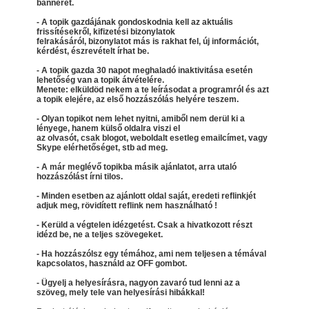
bannerét.
- A topik gazdájának gondoskodnia kell az aktuális
frissítésekről, kifizetési bizonylatok
felrakásáról, bizonylatot más is rakhat fel, új információt,
kérdést, észrevételt írhat be.
- A topik gazda 30 napot meghaladó inaktivitása esetén
lehetőség van a topik átvételére.
Menete: elküldöd nekem a te leírásodat a programról és azt
a topik elejére, az első hozzászólás helyére teszem.
- Olyan topikot nem lehet nyitni, amiből nem derül ki a
lényege, hanem külső oldalra viszi el
az olvasót, csak blogot, weboldalt esetleg emailcímet, vagy
Skype elérhetőséget, stb ad meg.
- A már meglévő topikba másik ajánlatot, arra utaló
hozzászólást írni tilos.
- Minden esetben az ajánlott oldal saját, eredeti reflinkjét
adjuk meg, rövidített reflink nem használható !
- Kerüld a végtelen idézgetést. Csak a hivatkozott részt
idézd be, ne a teljes szövegeket.
- Ha hozzászólsz egy témához, ami nem teljesen a témával
kapcsolatos, használd az OFF gombot.
- Ügyelj a helyesírásra, nagyon zavaró tud lenni az a
szöveg, mely tele van helyesírási hibákkal!