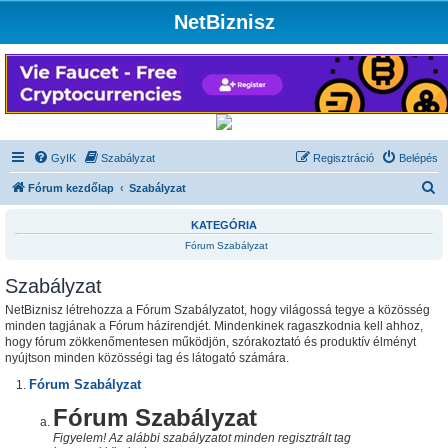
NetBiznisz
GyIK
Szabályzat
Regisztráció
Belépés
K
Fórum kezdőlap
Szabályzat
e
KATEGÓRIA
r
Fórum Szabályzat
e
Szabályzat
s
é
NetBiznisz létrehozza a Fórum Szabályzatot, hogy világossá tegye a közösség
minden tagjának a Fórum házirendjét. Mindenkinek ragaszkodnia kell ahhoz,
s
hogy fórum zökkenőmentesen működjön, szórakoztató és produktív élményt
nyújtson minden közösségi tag és látogató számára.
Fórum Szabályzat
Fórum Szabályzat
Figyelem! Az alábbi szabályzatot minden regisztrált tag