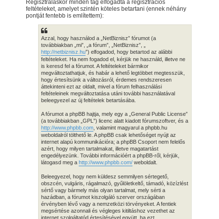
Regisztráláskor minden tag elfogadta a regisztrációs
feltételeket, amelyet szintén köteles betartani (ennek néhány
pontját fentebb is említettem):
Azzal, hogy használod a „NetBiznisz” fórumot (a
továbbiakban „mi”, „a fórum”, „NetBiznisz”, „
http://netbiznisz.hu
”) elfogadod, hogy betartod az alábbi
feltételeket. Ha nem fogadod el, kérjük ne használd, illetve ne
is keresd fel a fórumot. A feltételeket bármikor
megváltoztathatjuk, és habár a lehető legtöbbet megtesszük,
hogy értesítsünk a változásról, érdemes rendszeresen
áttekinteni ezt az oldalt, mivel a fórum felhasználási
feltételeinek megváltoztatása utáni további használatával
beleegyezel az új feltételek betartásába.
A fórumot a phpBB hajtja, mely egy a „General Public License”
(a továbbiakban „GPL”) licenc alatt kiadott fórumszoftver, és a
http://www.phpbb.com
, valamint magyarul a phpbb.hu
weboldalról tölthető le. A phpBB csak lehetőséget nyújt az
internet alapú kommunikációra; a phpBB Csoport nem felelős
azért, hogy milyen tartalmakat, illetve magatartást
engedélyezünk. További információért a phpBB-ről, kérjük,
látogasd meg a
http://www.phpbb.com/
weboldalt.
Beleegyezel, hogy nem küldesz semmilyen sértegető,
obszcén, vulgáris, rágalmazó, gyűlöletkeltő, támadó, közízlést
sértő vagy bármely más olyan tartalmat, mely sérti a
hazádban, a fórumot kiszolgáló szerver országában
érvényben lévő vagy a nemzetközi törvényeket. A fentiek
megsértése azonnali és végleges kitiltáshoz vezethet az
internet szolgáltatód értesítésével együtt, ha ezt