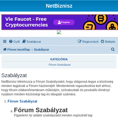
NetBiznisz
GyIK
Szabályzat
Regisztráció
Belépés
K
Fórum kezdőlap
Szabályzat
e
KATEGÓRIA
r
Fórum Szabályzat
e
Szabályzat
s
é
NetBiznisz létrehozza a Fórum Szabályzatot, hogy világossá tegye a közösség
minden tagjának a Fórum házirendjét. Mindenkinek ragaszkodnia kell ahhoz,
s
hogy fórum zökkenőmentesen működjön, szórakoztató és produktív élményt
nyújtson minden közösségi tag és látogató számára.
Fórum Szabályzat
Fórum Szabályzat
Figyelem! Az alábbi szabályzatot minden regisztrált tag