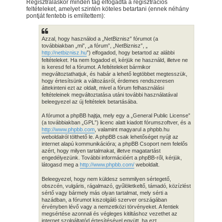
Regisztráláskor minden tag elfogadta a regisztrációs
feltételeket, amelyet szintén köteles betartani (ennek néhány
pontját fentebb is említettem):
Azzal, hogy használod a „NetBiznisz” fórumot (a
továbbiakban „mi”, „a fórum”, „NetBiznisz”, „
http://netbiznisz.hu
”) elfogadod, hogy betartod az alábbi
feltételeket. Ha nem fogadod el, kérjük ne használd, illetve ne
is keresd fel a fórumot. A feltételeket bármikor
megváltoztathatjuk, és habár a lehető legtöbbet megtesszük,
hogy értesítsünk a változásról, érdemes rendszeresen
áttekinteni ezt az oldalt, mivel a fórum felhasználási
feltételeinek megváltoztatása utáni további használatával
beleegyezel az új feltételek betartásába.
A fórumot a phpBB hajtja, mely egy a „General Public License”
(a továbbiakban „GPL”) licenc alatt kiadott fórumszoftver, és a
http://www.phpbb.com
, valamint magyarul a phpbb.hu
weboldalról tölthető le. A phpBB csak lehetőséget nyújt az
internet alapú kommunikációra; a phpBB Csoport nem felelős
azért, hogy milyen tartalmakat, illetve magatartást
engedélyezünk. További információért a phpBB-ről, kérjük,
látogasd meg a
http://www.phpbb.com/
weboldalt.
Beleegyezel, hogy nem küldesz semmilyen sértegető,
obszcén, vulgáris, rágalmazó, gyűlöletkeltő, támadó, közízlést
sértő vagy bármely más olyan tartalmat, mely sérti a
hazádban, a fórumot kiszolgáló szerver országában
érvényben lévő vagy a nemzetközi törvényeket. A fentiek
megsértése azonnali és végleges kitiltáshoz vezethet az
internet szolgáltatód értesítésével együtt, ha ezt