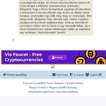
szükségesnek tartjuk. Az összes hozzászóláshoz tartozó IP-
címet tároljuk a feltételek betartatásának érdekében.
Elfogadod, hogy a fórum fenntartóinak jogukban áll eltávolítani,
szerkeszteni a hozzászólásaid vagy lezárni az általad nyitott
témákat, amennyiben úgy ítélik meg, hogy ez szükséges. Mint
felhasználó, elfogadod, hogy bármely adat, melyet megadsz,
tárolásra kerül a fórum adatbázisában. Ezek az információk
semmilyen módon nem kerülnek ki egy harmadik félhez, de a
fórum fenntartói nem tudnak felelősséget vállalni az adatokért
egy esetleges „hackertámadás” esetén.
#
Fórum kezdőlap
Kapcsolat
A csapat
Taglista
Powered by
phpBB
® Forum Software © phpBB Limited
Magyar fordítás ©
Magyar phpBB Közösség
Adatvédelmi nyilatkozat
|
Használati feltételek