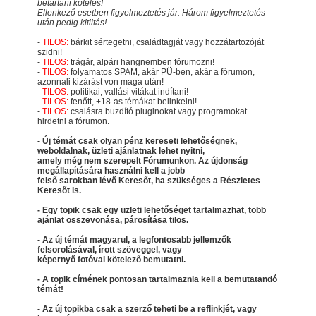
betartani köteles!
Ellenkező esetben figyelmeztetés jár. Három figyelmeztetés
után pedig kitiltás!
-
TILOS:
bárkit sértegetni, családtagját vagy hozzátartozóját
szidni!
-
TILOS:
trágár, alpári hangnemben fórumozni!
-
TILOS:
folyamatos SPAM, akár PÜ-ben, akár a fórumon,
azonnali kizárást von maga után!
-
TILOS:
politikai, vallási vitákat indítani!
-
TILOS:
fenőtt, +18-as témákat belinkelni!
-
TILOS:
csalásra buzdító pluginokat vagy programokat
hirdetni a fórumon.
- Új témát csak olyan pénz kereseti lehetőségnek,
weboldalnak, üzleti ajánlatnak lehet nyitni,
amely még nem szerepelt Fórumunkon. Az újdonság
megállapítására használni kell a jobb
felső sarokban lévő Keresőt, ha szükséges a Részletes
Keresőt is.
- Egy topik csak egy üzleti lehetőséget tartalmazhat, több
ajánlat összevonása, párosítása tilos.
- Az új témát magyarul, a legfontosabb jellemzők
felsorolásával, írott szöveggel, vagy
képernyő fotóval kötelező bemutatni.
- A topik címének pontosan tartalmaznia kell a bemutatandó
témát!
- Az új topikba csak a szerző teheti be a reflinkjét, vagy