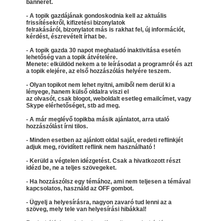
bannerét.
- A topik gazdájának gondoskodnia kell az aktuális
frissítésekről, kifizetési bizonylatok
felrakásáról, bizonylatot más is rakhat fel, új információt,
kérdést, észrevételt írhat be.
- A topik gazda 30 napot meghaladó inaktivitása esetén
lehetőség van a topik átvételére.
Menete: elküldöd nekem a te leírásodat a programról és azt
a topik elejére, az első hozzászólás helyére teszem.
- Olyan topikot nem lehet nyitni, amiből nem derül ki a
lényege, hanem külső oldalra viszi el
az olvasót, csak blogot, weboldalt esetleg emailcímet, vagy
Skype elérhetőséget, stb ad meg.
- A már meglévő topikba másik ajánlatot, arra utaló
hozzászólást írni tilos.
- Minden esetben az ajánlott oldal saját, eredeti reflinkjét
adjuk meg, rövidített reflink nem használható !
- Kerüld a végtelen idézgetést. Csak a hivatkozott részt
idézd be, ne a teljes szövegeket.
- Ha hozzászólsz egy témához, ami nem teljesen a témával
kapcsolatos, használd az OFF gombot.
- Ügyelj a helyesírásra, nagyon zavaró tud lenni az a
szöveg, mely tele van helyesírási hibákkal!