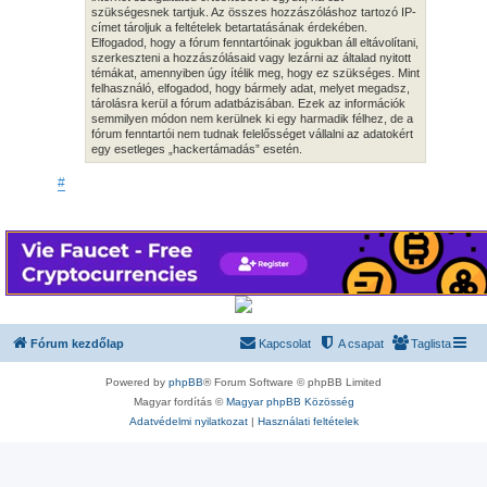
szükségesnek tartjuk. Az összes hozzászóláshoz tartozó IP-
címet tároljuk a feltételek betartatásának érdekében.
Elfogadod, hogy a fórum fenntartóinak jogukban áll eltávolítani,
szerkeszteni a hozzászólásaid vagy lezárni az általad nyitott
témákat, amennyiben úgy ítélik meg, hogy ez szükséges. Mint
felhasználó, elfogadod, hogy bármely adat, melyet megadsz,
tárolásra kerül a fórum adatbázisában. Ezek az információk
semmilyen módon nem kerülnek ki egy harmadik félhez, de a
fórum fenntartói nem tudnak felelősséget vállalni az adatokért
egy esetleges „hackertámadás” esetén.
#
Fórum kezdőlap
Kapcsolat
A csapat
Taglista
Powered by
phpBB
® Forum Software © phpBB Limited
Magyar fordítás ©
Magyar phpBB Közösség
Adatvédelmi nyilatkozat
|
Használati feltételek