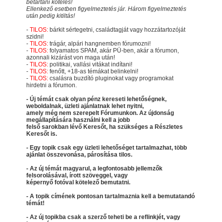
betartani köteles!
Ellenkező esetben figyelmeztetés jár. Három figyelmeztetés
után pedig kitiltás!
-
TILOS:
bárkit sértegetni, családtagját vagy hozzátartozóját
szidni!
-
TILOS:
trágár, alpári hangnemben fórumozni!
-
TILOS:
folyamatos SPAM, akár PÜ-ben, akár a fórumon,
azonnali kizárást von maga után!
-
TILOS:
politikai, vallási vitákat indítani!
-
TILOS:
fenőtt, +18-as témákat belinkelni!
-
TILOS:
csalásra buzdító pluginokat vagy programokat
hirdetni a fórumon.
- Új témát csak olyan pénz kereseti lehetőségnek,
weboldalnak, üzleti ajánlatnak lehet nyitni,
amely még nem szerepelt Fórumunkon. Az újdonság
megállapítására használni kell a jobb
felső sarokban lévő Keresőt, ha szükséges a Részletes
Keresőt is.
- Egy topik csak egy üzleti lehetőséget tartalmazhat, több
ajánlat összevonása, párosítása tilos.
- Az új témát magyarul, a legfontosabb jellemzők
felsorolásával, írott szöveggel, vagy
képernyő fotóval kötelező bemutatni.
- A topik címének pontosan tartalmaznia kell a bemutatandó
témát!
- Az új topikba csak a szerző teheti be a reflinkjét, vagy