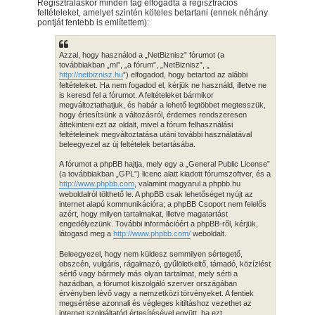
Regisztráláskor minden tag elfogadta a regisztrációs
feltételeket, amelyet szintén köteles betartani (ennek néhány
pontját fentebb is említettem):
Azzal, hogy használod a „NetBiznisz” fórumot (a
továbbiakban „mi”, „a fórum”, „NetBiznisz”, „
http://netbiznisz.hu
”) elfogadod, hogy betartod az alábbi
feltételeket. Ha nem fogadod el, kérjük ne használd, illetve ne
is keresd fel a fórumot. A feltételeket bármikor
megváltoztathatjuk, és habár a lehető legtöbbet megtesszük,
hogy értesítsünk a változásról, érdemes rendszeresen
áttekinteni ezt az oldalt, mivel a fórum felhasználási
feltételeinek megváltoztatása utáni további használatával
beleegyezel az új feltételek betartásába.
A fórumot a phpBB hajtja, mely egy a „General Public License”
(a továbbiakban „GPL”) licenc alatt kiadott fórumszoftver, és a
http://www.phpbb.com
, valamint magyarul a phpbb.hu
weboldalról tölthető le. A phpBB csak lehetőséget nyújt az
internet alapú kommunikációra; a phpBB Csoport nem felelős
azért, hogy milyen tartalmakat, illetve magatartást
engedélyezünk. További információért a phpBB-ről, kérjük,
látogasd meg a
http://www.phpbb.com/
weboldalt.
Beleegyezel, hogy nem küldesz semmilyen sértegető,
obszcén, vulgáris, rágalmazó, gyűlöletkeltő, támadó, közízlést
sértő vagy bármely más olyan tartalmat, mely sérti a
hazádban, a fórumot kiszolgáló szerver országában
érvényben lévő vagy a nemzetközi törvényeket. A fentiek
megsértése azonnali és végleges kitiltáshoz vezethet az
internet szolgáltatód értesítésével együtt, ha ezt