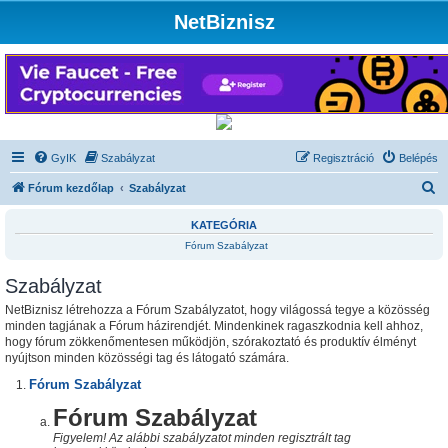
NetBiznisz
GyIK
Szabályzat
Regisztráció
Belépés
K
Fórum kezdőlap
Szabályzat
e
KATEGÓRIA
r
Fórum Szabályzat
e
Szabályzat
s
é
NetBiznisz létrehozza a Fórum Szabályzatot, hogy világossá tegye a közösség
minden tagjának a Fórum házirendjét. Mindenkinek ragaszkodnia kell ahhoz,
s
hogy fórum zökkenőmentesen működjön, szórakoztató és produktív élményt
nyújtson minden közösségi tag és látogató számára.
Fórum Szabályzat
Fórum Szabályzat
Figyelem! Az alábbi szabályzatot minden regisztrált tag