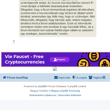
szükségesnek tartjuk. Az összes hozzászóláshoz tartozó IP-
címet tároljuk a feltételek betartatásának érdekében.
Elfogadod, hogy a fórum fenntartóinak jogukban áll eltávolítani,
szerkeszteni a hozzászólásaid vagy lezárni az általad nyitott
témákat, amennyiben úgy ítélik meg, hogy ez szükséges. Mint
felhasználó, elfogadod, hogy bármely adat, melyet megadsz,
tárolásra kerül a fórum adatbázisában. Ezek az információk
semmilyen módon nem kerülnek ki egy harmadik félhez, de a
fórum fenntartói nem tudnak felelősséget vállalni az adatokért
egy esetleges „hackertámadás” esetén.
#
Fórum kezdőlap
Kapcsolat
A csapat
Taglista
Powered by
phpBB
® Forum Software © phpBB Limited
Magyar fordítás ©
Magyar phpBB Közösség
Adatvédelmi nyilatkozat
|
Használati feltételek