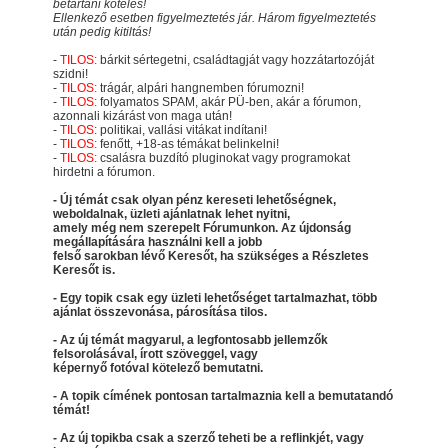
betartani köteles!
Ellenkező esetben figyelmeztetés jár. Három figyelmeztetés
után pedig kitiltás!
-
TILOS:
bárkit sértegetni, családtagját vagy hozzátartozóját
szidni!
-
TILOS:
trágár, alpári hangnemben fórumozni!
-
TILOS:
folyamatos SPAM, akár PÜ-ben, akár a fórumon,
azonnali kizárást von maga után!
-
TILOS:
politikai, vallási vitákat indítani!
-
TILOS:
fenőtt, +18-as témákat belinkelni!
-
TILOS:
csalásra buzdító pluginokat vagy programokat
hirdetni a fórumon.
- Új témát csak olyan pénz kereseti lehetőségnek,
weboldalnak, üzleti ajánlatnak lehet nyitni,
amely még nem szerepelt Fórumunkon. Az újdonság
megállapítására használni kell a jobb
felső sarokban lévő Keresőt, ha szükséges a Részletes
Keresőt is.
- Egy topik csak egy üzleti lehetőséget tartalmazhat, több
ajánlat összevonása, párosítása tilos.
- Az új témát magyarul, a legfontosabb jellemzők
felsorolásával, írott szöveggel, vagy
képernyő fotóval kötelező bemutatni.
- A topik címének pontosan tartalmaznia kell a bemutatandó
témát!
- Az új topikba csak a szerző teheti be a reflinkjét, vagy