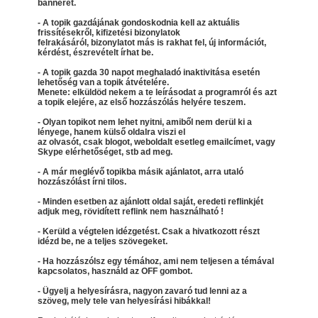
bannerét.
- A topik gazdájának gondoskodnia kell az aktuális
frissítésekről, kifizetési bizonylatok
felrakásáról, bizonylatot más is rakhat fel, új információt,
kérdést, észrevételt írhat be.
- A topik gazda 30 napot meghaladó inaktivitása esetén
lehetőség van a topik átvételére.
Menete: elküldöd nekem a te leírásodat a programról és azt
a topik elejére, az első hozzászólás helyére teszem.
- Olyan topikot nem lehet nyitni, amiből nem derül ki a
lényege, hanem külső oldalra viszi el
az olvasót, csak blogot, weboldalt esetleg emailcímet, vagy
Skype elérhetőséget, stb ad meg.
- A már meglévő topikba másik ajánlatot, arra utaló
hozzászólást írni tilos.
- Minden esetben az ajánlott oldal saját, eredeti reflinkjét
adjuk meg, rövidített reflink nem használható !
- Kerüld a végtelen idézgetést. Csak a hivatkozott részt
idézd be, ne a teljes szövegeket.
- Ha hozzászólsz egy témához, ami nem teljesen a témával
kapcsolatos, használd az OFF gombot.
- Ügyelj a helyesírásra, nagyon zavaró tud lenni az a
szöveg, mely tele van helyesírási hibákkal!