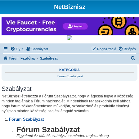
NetBiznisz
GyIK
Szabályzat
Regisztráció
Belépés
K
Fórum kezdőlap
Szabályzat
e
KATEGÓRIA
r
Fórum Szabályzat
e
Szabályzat
s
é
NetBiznisz létrehozza a Fórum Szabályzatot, hogy világossá tegye a közösség
minden tagjának a Fórum házirendjét. Mindenkinek ragaszkodnia kell ahhoz,
s
hogy fórum zökkenőmentesen működjön, szórakoztató és produktív élményt
nyújtson minden közösségi tag és látogató számára.
Fórum Szabályzat
Fórum Szabályzat
Figyelem! Az alábbi szabályzatot minden regisztrált tag