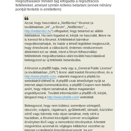
Regisztráláskor minden tag elfogadta a regisztrációs
feltételeket, amelyet szintén köteles betartani (ennek néhány
pontját fentebb is említettem):
Azzal, hogy használod a „NetBiznisz” fórumot (a
továbbiakban „mi”, „a fórum”, „NetBiznisz”, „
http://netbiznisz.hu
”) elfogadod, hogy betartod az alábbi
feltételeket. Ha nem fogadod el, kérjük ne használd, illetve ne
is keresd fel a fórumot. A feltételeket bármikor
megváltoztathatjuk, és habár a lehető legtöbbet megtesszük,
hogy értesítsünk a változásról, érdemes rendszeresen
áttekinteni ezt az oldalt, mivel a fórum felhasználási
feltételeinek megváltoztatása utáni további használatával
beleegyezel az új feltételek betartásába.
A fórumot a phpBB hajtja, mely egy a „General Public License”
(a továbbiakban „GPL”) licenc alatt kiadott fórumszoftver, és a
http://www.phpbb.com
, valamint magyarul a phpbb.hu
weboldalról tölthető le. A phpBB csak lehetőséget nyújt az
internet alapú kommunikációra; a phpBB Csoport nem felelős
azért, hogy milyen tartalmakat, illetve magatartást
engedélyezünk. További információért a phpBB-ről, kérjük,
látogasd meg a
http://www.phpbb.com/
weboldalt.
Beleegyezel, hogy nem küldesz semmilyen sértegető,
obszcén, vulgáris, rágalmazó, gyűlöletkeltő, támadó, közízlést
sértő vagy bármely más olyan tartalmat, mely sérti a
hazádban, a fórumot kiszolgáló szerver országában
érvényben lévő vagy a nemzetközi törvényeket. A fentiek
megsértése azonnali és végleges kitiltáshoz vezethet az
internet szolgáltatód értesítésével együtt, ha ezt