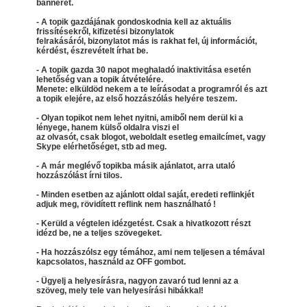
bannerét.
- A topik gazdájának gondoskodnia kell az aktuális
frissítésekről, kifizetési bizonylatok
felrakásáról, bizonylatot más is rakhat fel, új információt,
kérdést, észrevételt írhat be.
- A topik gazda 30 napot meghaladó inaktivitása esetén
lehetőség van a topik átvételére.
Menete: elküldöd nekem a te leírásodat a programról és azt
a topik elejére, az első hozzászólás helyére teszem.
- Olyan topikot nem lehet nyitni, amiből nem derül ki a
lényege, hanem külső oldalra viszi el
az olvasót, csak blogot, weboldalt esetleg emailcímet, vagy
Skype elérhetőséget, stb ad meg.
- A már meglévő topikba másik ajánlatot, arra utaló
hozzászólást írni tilos.
- Minden esetben az ajánlott oldal saját, eredeti reflinkjét
adjuk meg, rövidített reflink nem használható !
- Kerüld a végtelen idézgetést. Csak a hivatkozott részt
idézd be, ne a teljes szövegeket.
- Ha hozzászólsz egy témához, ami nem teljesen a témával
kapcsolatos, használd az OFF gombot.
- Ügyelj a helyesírásra, nagyon zavaró tud lenni az a
szöveg, mely tele van helyesírási hibákkal!