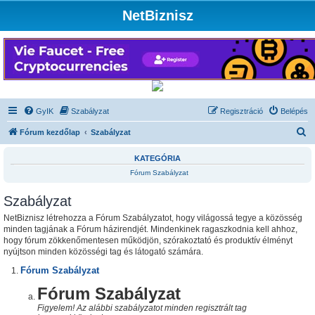
NetBiznisz
GyIK
Szabályzat
Regisztráció
Belépés
K
Fórum kezdőlap
Szabályzat
e
KATEGÓRIA
r
Fórum Szabályzat
e
Szabályzat
s
é
NetBiznisz létrehozza a Fórum Szabályzatot, hogy világossá tegye a közösség
minden tagjának a Fórum házirendjét. Mindenkinek ragaszkodnia kell ahhoz,
s
hogy fórum zökkenőmentesen működjön, szórakoztató és produktív élményt
nyújtson minden közösségi tag és látogató számára.
Fórum Szabályzat
Fórum Szabályzat
Figyelem! Az alábbi szabályzatot minden regisztrált tag