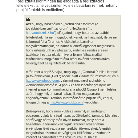
Regisztráláskor minden tag elfogadta a regisztrációs
feltételeket, amelyet szintén köteles betartani (ennek néhány
pontját fentebb is említettem):
Azzal, hogy használod a „NetBiznisz” fórumot (a
továbbiakban „mi”, „a fórum”, „NetBiznisz”, „
http://netbiznisz.hu
”) elfogadod, hogy betartod az alábbi
feltételeket. Ha nem fogadod el, kérjük ne használd, illetve ne
is keresd fel a fórumot. A feltételeket bármikor
megváltoztathatjuk, és habár a lehető legtöbbet megtesszük,
hogy értesítsünk a változásról, érdemes rendszeresen
áttekinteni ezt az oldalt, mivel a fórum felhasználási
feltételeinek megváltoztatása utáni további használatával
beleegyezel az új feltételek betartásába.
A fórumot a phpBB hajtja, mely egy a „General Public License”
(a továbbiakban „GPL”) licenc alatt kiadott fórumszoftver, és a
http://www.phpbb.com
, valamint magyarul a phpbb.hu
weboldalról tölthető le. A phpBB csak lehetőséget nyújt az
internet alapú kommunikációra; a phpBB Csoport nem felelős
azért, hogy milyen tartalmakat, illetve magatartást
engedélyezünk. További információért a phpBB-ről, kérjük,
látogasd meg a
http://www.phpbb.com/
weboldalt.
Beleegyezel, hogy nem küldesz semmilyen sértegető,
obszcén, vulgáris, rágalmazó, gyűlöletkeltő, támadó, közízlést
sértő vagy bármely más olyan tartalmat, mely sérti a
hazádban, a fórumot kiszolgáló szerver országában
érvényben lévő vagy a nemzetközi törvényeket. A fentiek
megsértése azonnali és végleges kitiltáshoz vezethet az
internet szolgáltatód értesítésével együtt, ha ezt