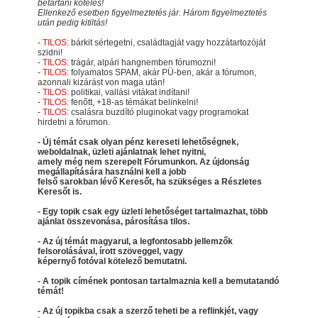
betartani köteles!
Ellenkező esetben figyelmeztetés jár. Három figyelmeztetés
után pedig kitiltás!
-
TILOS:
bárkit sértegetni, családtagját vagy hozzátartozóját
szidni!
-
TILOS:
trágár, alpári hangnemben fórumozni!
-
TILOS:
folyamatos SPAM, akár PÜ-ben, akár a fórumon,
azonnali kizárást von maga után!
-
TILOS:
politikai, vallási vitákat indítani!
-
TILOS:
fenőtt, +18-as témákat belinkelni!
-
TILOS:
csalásra buzdító pluginokat vagy programokat
hirdetni a fórumon.
- Új témát csak olyan pénz kereseti lehetőségnek,
weboldalnak, üzleti ajánlatnak lehet nyitni,
amely még nem szerepelt Fórumunkon. Az újdonság
megállapítására használni kell a jobb
felső sarokban lévő Keresőt, ha szükséges a Részletes
Keresőt is.
- Egy topik csak egy üzleti lehetőséget tartalmazhat, több
ajánlat összevonása, párosítása tilos.
- Az új témát magyarul, a legfontosabb jellemzők
felsorolásával, írott szöveggel, vagy
képernyő fotóval kötelező bemutatni.
- A topik címének pontosan tartalmaznia kell a bemutatandó
témát!
- Az új topikba csak a szerző teheti be a reflinkjét, vagy