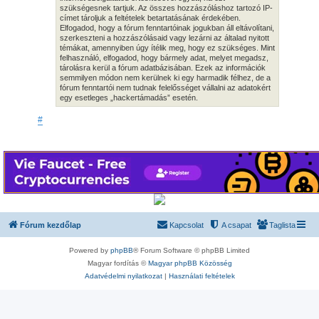
szükségesnek tartjuk. Az összes hozzászóláshoz tartozó IP-
címet tároljuk a feltételek betartatásának érdekében.
Elfogadod, hogy a fórum fenntartóinak jogukban áll eltávolítani,
szerkeszteni a hozzászólásaid vagy lezárni az általad nyitott
témákat, amennyiben úgy ítélik meg, hogy ez szükséges. Mint
felhasználó, elfogadod, hogy bármely adat, melyet megadsz,
tárolásra kerül a fórum adatbázisában. Ezek az információk
semmilyen módon nem kerülnek ki egy harmadik félhez, de a
fórum fenntartói nem tudnak felelősséget vállalni az adatokért
egy esetleges „hackertámadás” esetén.
#
Fórum kezdőlap
Kapcsolat
A csapat
Taglista
Powered by
phpBB
® Forum Software © phpBB Limited
Magyar fordítás ©
Magyar phpBB Közösség
Adatvédelmi nyilatkozat
|
Használati feltételek