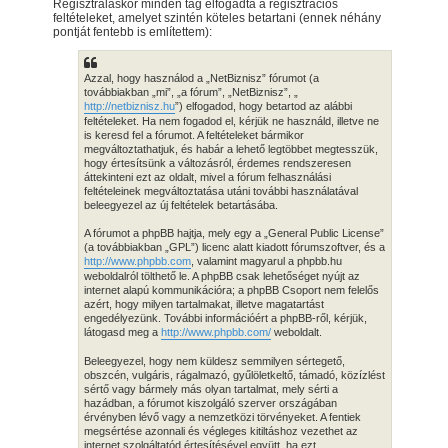
Regisztráláskor minden tag elfogadta a regisztrációs
feltételeket, amelyet szintén köteles betartani (ennek néhány
pontját fentebb is említettem):
Azzal, hogy használod a „NetBiznisz” fórumot (a
továbbiakban „mi”, „a fórum”, „NetBiznisz”, „
http://netbiznisz.hu
”) elfogadod, hogy betartod az alábbi
feltételeket. Ha nem fogadod el, kérjük ne használd, illetve ne
is keresd fel a fórumot. A feltételeket bármikor
megváltoztathatjuk, és habár a lehető legtöbbet megtesszük,
hogy értesítsünk a változásról, érdemes rendszeresen
áttekinteni ezt az oldalt, mivel a fórum felhasználási
feltételeinek megváltoztatása utáni további használatával
beleegyezel az új feltételek betartásába.
A fórumot a phpBB hajtja, mely egy a „General Public License”
(a továbbiakban „GPL”) licenc alatt kiadott fórumszoftver, és a
http://www.phpbb.com
, valamint magyarul a phpbb.hu
weboldalról tölthető le. A phpBB csak lehetőséget nyújt az
internet alapú kommunikációra; a phpBB Csoport nem felelős
azért, hogy milyen tartalmakat, illetve magatartást
engedélyezünk. További információért a phpBB-ről, kérjük,
látogasd meg a
http://www.phpbb.com/
weboldalt.
Beleegyezel, hogy nem küldesz semmilyen sértegető,
obszcén, vulgáris, rágalmazó, gyűlöletkeltő, támadó, közízlést
sértő vagy bármely más olyan tartalmat, mely sérti a
hazádban, a fórumot kiszolgáló szerver országában
érvényben lévő vagy a nemzetközi törvényeket. A fentiek
megsértése azonnali és végleges kitiltáshoz vezethet az
internet szolgáltatód értesítésével együtt, ha ezt