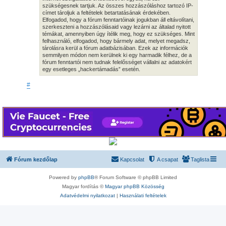
szükségesnek tartjuk. Az összes hozzászóláshoz tartozó IP-
címet tároljuk a feltételek betartatásának érdekében.
Elfogadod, hogy a fórum fenntartóinak jogukban áll eltávolítani,
szerkeszteni a hozzászólásaid vagy lezárni az általad nyitott
témákat, amennyiben úgy ítélik meg, hogy ez szükséges. Mint
felhasználó, elfogadod, hogy bármely adat, melyet megadsz,
tárolásra kerül a fórum adatbázisában. Ezek az információk
semmilyen módon nem kerülnek ki egy harmadik félhez, de a
fórum fenntartói nem tudnak felelősséget vállalni az adatokért
egy esetleges „hackertámadás” esetén.
#
Fórum kezdőlap
Kapcsolat
A csapat
Taglista
Powered by
phpBB
® Forum Software © phpBB Limited
Magyar fordítás ©
Magyar phpBB Közösség
Adatvédelmi nyilatkozat
|
Használati feltételek