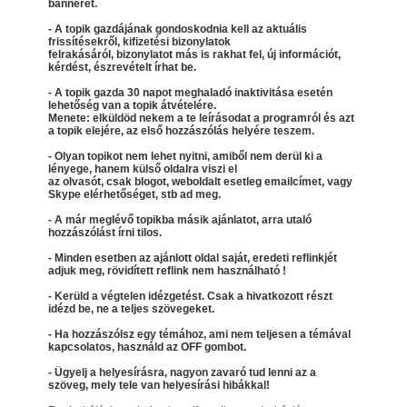
bannerét.
- A topik gazdájának gondoskodnia kell az aktuális
frissítésekről, kifizetési bizonylatok
felrakásáról, bizonylatot más is rakhat fel, új információt,
kérdést, észrevételt írhat be.
- A topik gazda 30 napot meghaladó inaktivitása esetén
lehetőség van a topik átvételére.
Menete: elküldöd nekem a te leírásodat a programról és azt
a topik elejére, az első hozzászólás helyére teszem.
- Olyan topikot nem lehet nyitni, amiből nem derül ki a
lényege, hanem külső oldalra viszi el
az olvasót, csak blogot, weboldalt esetleg emailcímet, vagy
Skype elérhetőséget, stb ad meg.
- A már meglévő topikba másik ajánlatot, arra utaló
hozzászólást írni tilos.
- Minden esetben az ajánlott oldal saját, eredeti reflinkjét
adjuk meg, rövidített reflink nem használható !
- Kerüld a végtelen idézgetést. Csak a hivatkozott részt
idézd be, ne a teljes szövegeket.
- Ha hozzászólsz egy témához, ami nem teljesen a témával
kapcsolatos, használd az OFF gombot.
- Ügyelj a helyesírásra, nagyon zavaró tud lenni az a
szöveg, mely tele van helyesírási hibákkal!