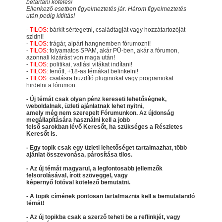
betartani köteles!
Ellenkező esetben figyelmeztetés jár. Három figyelmeztetés
után pedig kitiltás!
-
TILOS:
bárkit sértegetni, családtagját vagy hozzátartozóját
szidni!
-
TILOS:
trágár, alpári hangnemben fórumozni!
-
TILOS:
folyamatos SPAM, akár PÜ-ben, akár a fórumon,
azonnali kizárást von maga után!
-
TILOS:
politikai, vallási vitákat indítani!
-
TILOS:
fenőtt, +18-as témákat belinkelni!
-
TILOS:
csalásra buzdító pluginokat vagy programokat
hirdetni a fórumon.
- Új témát csak olyan pénz kereseti lehetőségnek,
weboldalnak, üzleti ajánlatnak lehet nyitni,
amely még nem szerepelt Fórumunkon. Az újdonság
megállapítására használni kell a jobb
felső sarokban lévő Keresőt, ha szükséges a Részletes
Keresőt is.
- Egy topik csak egy üzleti lehetőséget tartalmazhat, több
ajánlat összevonása, párosítása tilos.
- Az új témát magyarul, a legfontosabb jellemzők
felsorolásával, írott szöveggel, vagy
képernyő fotóval kötelező bemutatni.
- A topik címének pontosan tartalmaznia kell a bemutatandó
témát!
- Az új topikba csak a szerző teheti be a reflinkjét, vagy