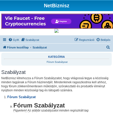
NetBiznisz
GyIK
Szabályzat
Regisztráció
Belépés
K
Fórum kezdőlap
Szabályzat
e
KATEGÓRIA
r
Fórum Szabályzat
e
Szabályzat
s
é
NetBiznisz létrehozza a Fórum Szabályzatot, hogy világossá tegye a közösség
minden tagjának a Fórum házirendjét. Mindenkinek ragaszkodnia kell ahhoz,
s
hogy fórum zökkenőmentesen működjön, szórakoztató és produktív élményt
nyújtson minden közösségi tag és látogató számára.
Fórum Szabályzat
Fórum Szabályzat
Figyelem! Az alábbi szabályzatot minden regisztrált tag