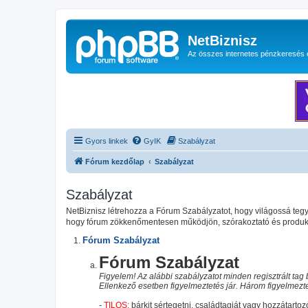
NetBiznisz
Az összes internetes pénzkeresés 
Gyors linkek
GyIK
Szabályzat
Fórum kezdőlap
Szabályzat
Szabályzat
NetBiznisz létrehozza a Fórum Szabályzatot, hogy világossá te
hogy fórum zökkenőmentesen működjön, szórakoztató és produktí
Fórum Szabályzat
Fórum Szabályzat
Figyelem! Az alábbi szabályzatot minden regisztrált tag b
Ellenkező esetben figyelmeztetés jár. Három figyelmeztet
-
TILOS:
bárkit sértegetni, családtagját vagy hozzátartozó