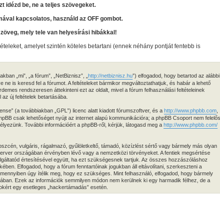
zt idézd be, ne a teljes szövegeket.
mával kapcsolatos, használd az OFF gombot.
szöveg, mely tele van helyesírási hibákkal!
tételeket, amelyet szintén köteles betartani (ennek néhány pontját fentebb is
kban „mi”, „a fórum”, „NetBiznisz”, „
http://netbiznisz.hu
”) elfogadod, hogy betartod az alábbi
ve ne is keresd fel a fórumot. A feltételeket bármikor megváltoztathatjuk, és habár a lehető
demes rendszeresen áttekinteni ezt az oldalt, mivel a fórum felhasználási feltételeinek
az új feltételek betartásába.
ense” (a továbbiakban „GPL”) licenc alatt kiadott fórumszoftver, és a
http://www.phpbb.com
,
 phpBB csak lehetőséget nyújt az internet alapú kommunikációra; a phpBB Csoport nem felelő
edélyezünk. További információért a phpBB-ről, kérjük, látogasd meg a
http://www.phpbb.com/
zcén, vulgáris, rágalmazó, gyűlöletkeltő, támadó, közízlést sértő vagy bármely más olyan
 szerver országában érvényben lévő vagy a nemzetközi törvényeket. A fentiek megsértése
zolgáltatód értesítésével együtt, ha ezt szükségesnek tartjuk. Az összes hozzászóláshoz
ekében. Elfogadod, hogy a fórum fenntartóinak jogukban áll eltávolítani, szerkeszteni a
 amennyiben úgy ítélik meg, hogy ez szükséges. Mint felhasználó, elfogadod, hogy bármely
isában. Ezek az információk semmilyen módon nem kerülnek ki egy harmadik félhez, de a
atokért egy esetleges „hackertámadás” esetén.