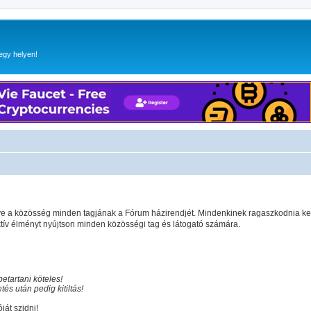
egy helyen!
gye a közösség minden tagjának a Fórum házirendjét. Mindenkinek ragaszkodnia ke
v élményt nyújtson minden közösségi tag és látogató számára.
etartani köteles!
és után pedig kitiltás!
ját szidni!