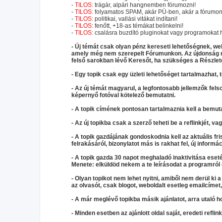
-
TILOS:
trágár, alpári hangnemben fórumozni!
-
TILOS:
folyamatos SPAM, akár PÜ-ben, akár a fórumon,
-
TILOS:
politikai, vallási vitákat indítani!
-
TILOS:
fenőtt, +18-as témákat belinkelni!
-
TILOS:
csalásra buzdító pluginokat vagy programokat h
- Új témát csak olyan pénz kereseti lehetőségnek, webo
amely még nem szerepelt Fórumunkon. Az újdonság me
felső sarokban lévő Keresőt, ha szükséges a Részlet
- Egy topik csak egy üzleti lehetőséget tartalmazhat, 
- Az új témát magyarul, a legfontosabb jellemzők felso
képernyő fotóval kötelező bemutatni.
- A topik címének pontosan tartalmaznia kell a bemut
- Az új topikba csak a szerző teheti be a reflinkjét, va
- A topik gazdájának gondoskodnia kell az aktuális fris
felrakásáról, bizonylatot más is rakhat fel, új informác
- A topik gazda 30 napot meghaladó inaktivitása eseté
Menete: elküldöd nekem a te leírásodat a programról é
- Olyan topikot nem lehet nyitni, amiből nem derül ki a
az olvasót, csak blogot, weboldalt esetleg emailcíme
- A már meglévő topikba másik ajánlatot, arra utaló hoz
- Minden esetben az ajánlott oldal saját, eredeti reflin