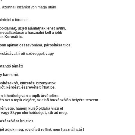
 azonnali kizárást von maga után!
irdetni a fórumon.
ldalnak, üzleti ajánlatnak lehet nyitni,
gállapítására használni kell a jobb
es Keresőt is.
több ajánlat összevonása, párosítása tilos.
rolásával, írott szöveggel, vagy
atandó témát!
gy bannerét.
sítésekről, kifizetési bizonylatok
iót, kérdést, észrevételt írhat be.
n lehetőség van a topik átvételére.
s azt a topik elejére, az első hozzászólás helyére teszem.
 lényege, hanem külső oldalra viszi el
t, vagy Skype elérhetőséget, stb ad meg.
zászólást írni tilos.
kjét adjuk meg, rövidített reflink nem használható !