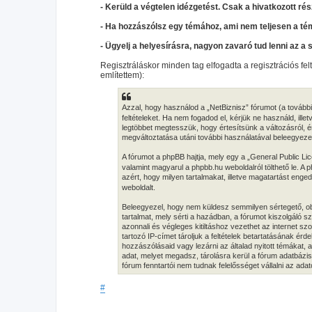
- Kerüld a végtelen idézgetést. Csak a hivatkozott rés
- Ha hozzászólsz egy témához, ami nem teljesen a té
- Ügyelj a helyesírásra, nagyon zavaró tud lenni az a 
Regisztráláskor minden tag elfogadta a regisztrációs fel
említettem):
Azzal, hogy használod a „NetBiznisz” fórumot (a továbbia
feltételeket. Ha nem fogadod el, kérjük ne használd, illet
legtöbbet megtesszük, hogy értesítsünk a változásról, ér
megváltoztatása utáni további használatával beleegyezel 
A fórumot a phpBB hajtja, mely egy a „General Public Lic
valamint magyarul a phpbb.hu weboldalról tölthető le. A
azért, hogy milyen tartalmakat, illetve magatartást eng
weboldalt.
Beleegyezel, hogy nem küldesz semmilyen sértegető, obs
tartalmat, mely sérti a hazádban, a fórumot kiszolgáló
azonnali és végleges kitiltáshoz vezethet az internet s
tartozó IP-címet tároljuk a feltételek betartatásának érd
hozzászólásaid vagy lezárni az általad nyitott témákat,
adat, melyet megadsz, tárolásra kerül a fórum adatbáz
fórum fenntartói nem tudnak felelősséget vállalni az ad
#