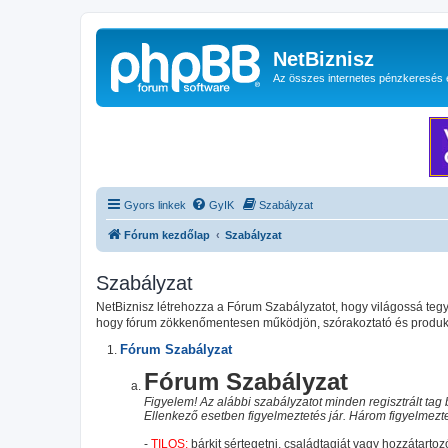
NetBiznisz
Az összes internetes pénzkeresés 
Gyors linkek
GyIK
Szabályzat
Fórum kezdőlap
Szabályzat
Szabályzat
NetBiznisz létrehozza a Fórum Szabályzatot, hogy világossá te
hogy fórum zökkenőmentesen működjön, szórakoztató és produktí
Fórum Szabályzat
Fórum Szabályzat
Figyelem! Az alábbi szabályzatot minden regisztrált tag b
Ellenkező esetben figyelmeztetés jár. Három figyelmeztet
-
TILOS:
bárkit sértegetni, családtagját vagy hozzátartozó