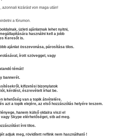
 azonnali kizárást von maga után!
irdetni a fórumon.
ldalnak, üzleti ajánlatnak lehet nyitni,
gállapítására használni kell a jobb
es Keresőt is.
több ajánlat összevonása, párosítása tilos.
rolásával, írott szöveggel, vagy
atandó témát!
gy bannerét.
sítésekről, kifizetési bizonylatok
iót, kérdést, észrevételt írhat be.
n lehetőség van a topik átvételére.
s azt a topik elejére, az első hozzászólás helyére teszem.
 lényege, hanem külső oldalra viszi el
t, vagy Skype elérhetőséget, stb ad meg.
zászólást írni tilos.
kjét adjuk meg, rövidített reflink nem használható !