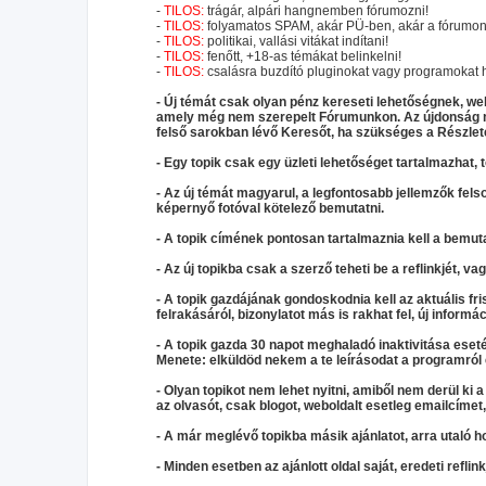
-
TILOS:
trágár, alpári hangnemben fórumozni!
-
TILOS:
folyamatos SPAM, akár PÜ-ben, akár a fórumon,
-
TILOS:
politikai, vallási vitákat indítani!
-
TILOS:
fenőtt, +18-as témákat belinkelni!
-
TILOS:
csalásra buzdító pluginokat vagy programokat h
- Új témát csak olyan pénz kereseti lehetőségnek, webo
amely még nem szerepelt Fórumunkon. Az újdonság me
felső sarokban lévő Keresőt, ha szükséges a Részlet
- Egy topik csak egy üzleti lehetőséget tartalmazhat, 
- Az új témát magyarul, a legfontosabb jellemzők felso
képernyő fotóval kötelező bemutatni.
- A topik címének pontosan tartalmaznia kell a bemut
- Az új topikba csak a szerző teheti be a reflinkjét, va
- A topik gazdájának gondoskodnia kell az aktuális fris
felrakásáról, bizonylatot más is rakhat fel, új informác
- A topik gazda 30 napot meghaladó inaktivitása eseté
Menete: elküldöd nekem a te leírásodat a programról é
- Olyan topikot nem lehet nyitni, amiből nem derül ki a
az olvasót, csak blogot, weboldalt esetleg emailcíme
- A már meglévő topikba másik ajánlatot, arra utaló hoz
- Minden esetben az ajánlott oldal saját, eredeti reflin