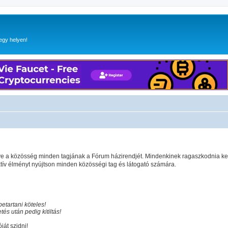
egy helyen!
gye a közösség minden tagjának a Fórum házirendjét. Mindenkinek ragaszkodnia ke
v élményt nyújtson minden közösségi tag és látogató számára.
etartani köteles!
és után pedig kitiltás!
ját szidni!