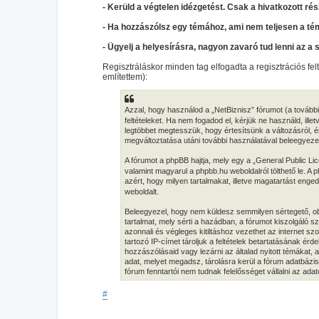
- Kerüld a végtelen idézgetést. Csak a hivatkozott rés
- Ha hozzászólsz egy témához, ami nem teljesen a té
- Ügyelj a helyesírásra, nagyon zavaró tud lenni az a 
Regisztráláskor minden tag elfogadta a regisztrációs fel
említettem):
Azzal, hogy használod a „NetBiznisz” fórumot (a továbbia
feltételeket. Ha nem fogadod el, kérjük ne használd, illet
legtöbbet megtesszük, hogy értesítsünk a változásról, ér
megváltoztatása utáni további használatával beleegyezel 
A fórumot a phpBB hajtja, mely egy a „General Public Lic
valamint magyarul a phpbb.hu weboldalról tölthető le. A
azért, hogy milyen tartalmakat, illetve magatartást eng
weboldalt.
Beleegyezel, hogy nem küldesz semmilyen sértegető, obs
tartalmat, mely sérti a hazádban, a fórumot kiszolgáló
azonnali és végleges kitiltáshoz vezethet az internet s
tartozó IP-címet tároljuk a feltételek betartatásának érd
hozzászólásaid vagy lezárni az általad nyitott témákat,
adat, melyet megadsz, tárolásra kerül a fórum adatbáz
fórum fenntartói nem tudnak felelősséget vállalni az ad
#