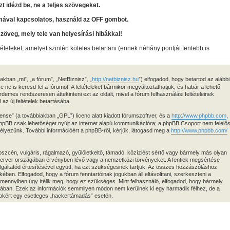
zt idézd be, ne a teljes szövegeket.
mával kapcsolatos, használd az OFF gombot.
szöveg, mely tele van helyesírási hibákkal!
tételeket, amelyet szintén köteles betartani (ennek néhány pontját fentebb is
kban „mi”, „a fórum”, „NetBiznisz”, „
http://netbiznisz.hu
”) elfogadod, hogy betartod az alábbi
ve ne is keresd fel a fórumot. A feltételeket bármikor megváltoztathatjuk, és habár a lehető
demes rendszeresen áttekinteni ezt az oldalt, mivel a fórum felhasználási feltételeinek
az új feltételek betartásába.
ense” (a továbbiakban „GPL”) licenc alatt kiadott fórumszoftver, és a
http://www.phpbb.com
,
 phpBB csak lehetőséget nyújt az internet alapú kommunikációra; a phpBB Csoport nem felelő
edélyezünk. További információért a phpBB-ről, kérjük, látogasd meg a
http://www.phpbb.com/
zcén, vulgáris, rágalmazó, gyűlöletkeltő, támadó, közízlést sértő vagy bármely más olyan
 szerver országában érvényben lévő vagy a nemzetközi törvényeket. A fentiek megsértése
zolgáltatód értesítésével együtt, ha ezt szükségesnek tartjuk. Az összes hozzászóláshoz
ekében. Elfogadod, hogy a fórum fenntartóinak jogukban áll eltávolítani, szerkeszteni a
 amennyiben úgy ítélik meg, hogy ez szükséges. Mint felhasználó, elfogadod, hogy bármely
isában. Ezek az információk semmilyen módon nem kerülnek ki egy harmadik félhez, de a
atokért egy esetleges „hackertámadás” esetén.