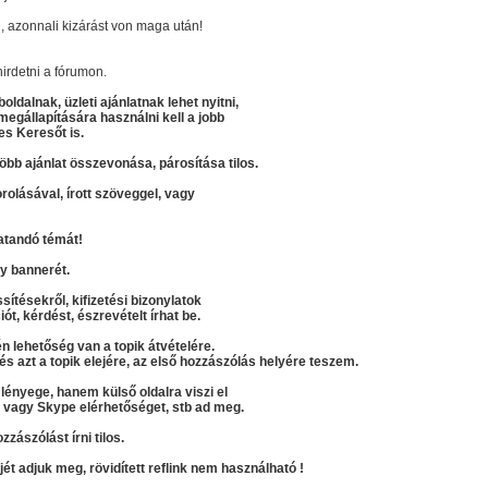
 azonnali kizárást von maga után!
irdetni a fórumon.
ldalnak, üzleti ajánlatnak lehet nyitni,
gállapítására használni kell a jobb
es Keresőt is.
több ajánlat összevonása, párosítása tilos.
rolásával, írott szöveggel, vagy
atandó témát!
gy bannerét.
sítésekről, kifizetési bizonylatok
iót, kérdést, észrevételt írhat be.
n lehetőség van a topik átvételére.
s azt a topik elejére, az első hozzászólás helyére teszem.
 lényege, hanem külső oldalra viszi el
t, vagy Skype elérhetőséget, stb ad meg.
zászólást írni tilos.
kjét adjuk meg, rövidített reflink nem használható !