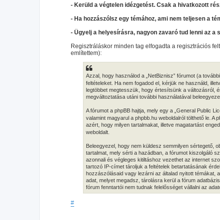
- Kerüld a végtelen idézgetést. Csak a hivatkozott rés
- Ha hozzászólsz egy témához, ami nem teljesen a té
- Ügyelj a helyesírásra, nagyon zavaró tud lenni az a 
Regisztráláskor minden tag elfogadta a regisztrációs fel
említettem):
Azzal, hogy használod a „NetBiznisz” fórumot (a továbbia
feltételeket. Ha nem fogadod el, kérjük ne használd, illet
legtöbbet megtesszük, hogy értesítsünk a változásról, ér
megváltoztatása utáni további használatával beleegyezel 
A fórumot a phpBB hajtja, mely egy a „General Public Lic
valamint magyarul a phpbb.hu weboldalról tölthető le. A
azért, hogy milyen tartalmakat, illetve magatartást eng
weboldalt.
Beleegyezel, hogy nem küldesz semmilyen sértegető, obs
tartalmat, mely sérti a hazádban, a fórumot kiszolgáló
azonnali és végleges kitiltáshoz vezethet az internet s
tartozó IP-címet tároljuk a feltételek betartatásának érd
hozzászólásaid vagy lezárni az általad nyitott témákat,
adat, melyet megadsz, tárolásra kerül a fórum adatbáz
fórum fenntartói nem tudnak felelősséget vállalni az ad
#