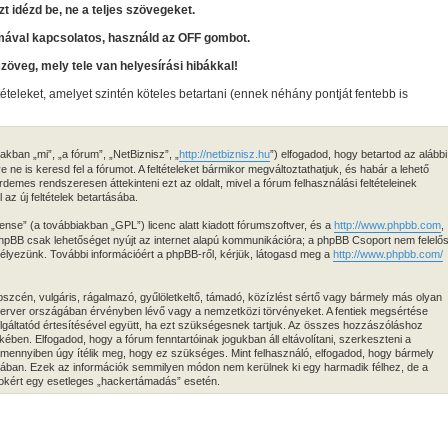
zt idézd be, ne a teljes szövegeket.
mával kapcsolatos, használd az OFF gombot.
szöveg, mely tele van helyesírási hibákkal!
tételeket, amelyet szintén köteles betartani (ennek néhány pontját fentebb is
kban „mi”, „a fórum”, „NetBiznisz”, „
http://netbiznisz.hu
”) elfogadod, hogy betartod az alábbi
ve ne is keresd fel a fórumot. A feltételeket bármikor megváltoztathatjuk, és habár a lehető
demes rendszeresen áttekinteni ezt az oldalt, mivel a fórum felhasználási feltételeinek
az új feltételek betartásába.
ense” (a továbbiakban „GPL”) licenc alatt kiadott fórumszoftver, és a
http://www.phpbb.com
,
 phpBB csak lehetőséget nyújt az internet alapú kommunikációra; a phpBB Csoport nem felelő
edélyezünk. További információért a phpBB-ről, kérjük, látogasd meg a
http://www.phpbb.com/
zcén, vulgáris, rágalmazó, gyűlöletkeltő, támadó, közízlést sértő vagy bármely más olyan
 szerver országában érvényben lévő vagy a nemzetközi törvényeket. A fentiek megsértése
zolgáltatód értesítésével együtt, ha ezt szükségesnek tartjuk. Az összes hozzászóláshoz
ekében. Elfogadod, hogy a fórum fenntartóinak jogukban áll eltávolítani, szerkeszteni a
 amennyiben úgy ítélik meg, hogy ez szükséges. Mint felhasználó, elfogadod, hogy bármely
isában. Ezek az információk semmilyen módon nem kerülnek ki egy harmadik félhez, de a
atokért egy esetleges „hackertámadás” esetén.