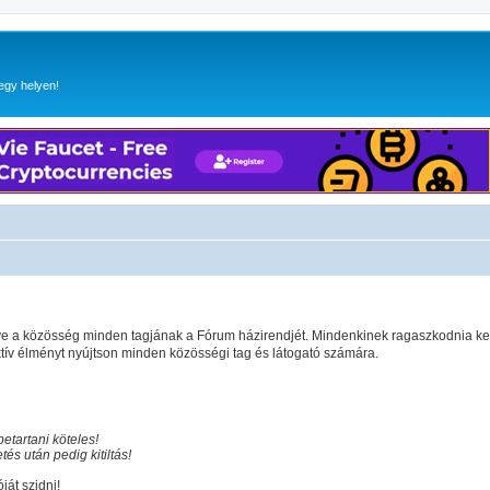
egy helyen!
gye a közösség minden tagjának a Fórum házirendjét. Mindenkinek ragaszkodnia ke
v élményt nyújtson minden közösségi tag és látogató számára.
etartani köteles!
és után pedig kitiltás!
ját szidni!