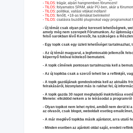
-
TILOS:
trágár, alpári hangnemben fórumozni!
-
TILOS:
folyamatos SPAM, akár PÜ-ben, akár a fórumon,
-
TILOS:
politikai, vallási vitákat indítani!
-
TILOS:
fenőtt, +18-as témákat belinkelni!
-
TILOS:
csalásra buzdító pluginokat vagy programokat h
- Új témát csak olyan pénz kereseti lehetőségnek, webo
amely még nem szerepelt Fórumunkon. Az újdonság me
felső sarokban lévő Keresőt, ha szükséges a Részlet
- Egy topik csak egy üzleti lehetőséget tartalmazhat, 
- Az új témát magyarul, a legfontosabb jellemzők felso
képernyő fotóval kötelező bemutatni.
- A topik címének pontosan tartalmaznia kell a bemut
- Az új topikba csak a szerző teheti be a reflinkjét, va
- A topik gazdájának gondoskodnia kell az aktuális fris
felrakásáról, bizonylatot más is rakhat fel, új informác
- A topik gazda 30 napot meghaladó inaktivitása eseté
Menete: elküldöd nekem a te leírásodat a programról é
- Olyan topikot nem lehet nyitni, amiből nem derül ki a
az olvasót, csak blogot, weboldalt esetleg emailcíme
- A már meglévő topikba másik ajánlatot, arra utaló hoz
- Minden esetben az ajánlott oldal saját, eredeti reflin