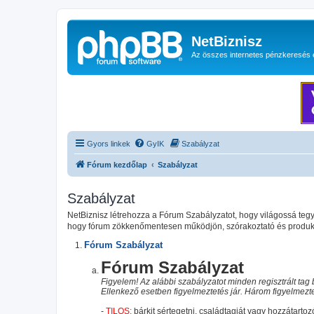
NetBiznisz
Az összes internetes pénzkeresés 
Gyors linkek
GyIK
Szabályzat
Fórum kezdőlap
Szabályzat
Szabályzat
NetBiznisz létrehozza a Fórum Szabályzatot, hogy világossá te
hogy fórum zökkenőmentesen működjön, szórakoztató és produktí
Fórum Szabályzat
Fórum Szabályzat
Figyelem! Az alábbi szabályzatot minden regisztrált tag b
Ellenkező esetben figyelmeztetés jár. Három figyelmeztet
-
TILOS:
bárkit sértegetni, családtagját vagy hozzátartozó