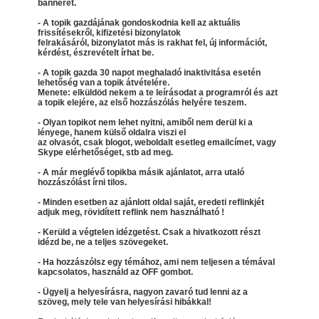
bannerét.
- A topik gazdájának gondoskodnia kell az aktuális
frissítésekről, kifizetési bizonylatok
felrakásáról, bizonylatot más is rakhat fel, új információt,
kérdést, észrevételt írhat be.
- A topik gazda 30 napot meghaladó inaktivitása esetén
lehetőség van a topik átvételére.
Menete: elküldöd nekem a te leírásodat a programról és azt
a topik elejére, az első hozzászólás helyére teszem.
- Olyan topikot nem lehet nyitni, amiből nem derül ki a
lényege, hanem külső oldalra viszi el
az olvasót, csak blogot, weboldalt esetleg emailcímet, vagy
Skype elérhetőséget, stb ad meg.
- A már meglévő topikba másik ajánlatot, arra utaló
hozzászólást írni tilos.
- Minden esetben az ajánlott oldal saját, eredeti reflinkjét
adjuk meg, rövidített reflink nem használható !
- Kerüld a végtelen idézgetést. Csak a hivatkozott részt
idézd be, ne a teljes szövegeket.
- Ha hozzászólsz egy témához, ami nem teljesen a témával
kapcsolatos, használd az OFF gombot.
- Ügyelj a helyesírásra, nagyon zavaró tud lenni az a
szöveg, mely tele van helyesírási hibákkal!