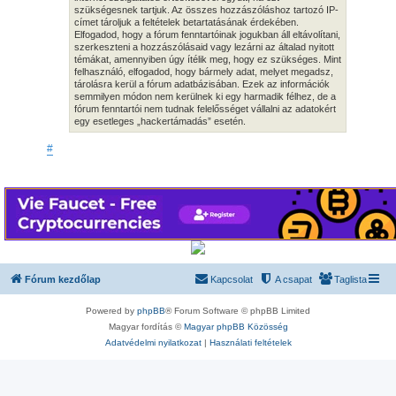
szükségesnek tartjuk. Az összes hozzászóláshoz tartozó IP-
címet tároljuk a feltételek betartatásának érdekében.
Elfogadod, hogy a fórum fenntartóinak jogukban áll eltávolítani,
szerkeszteni a hozzászólásaid vagy lezárni az általad nyitott
témákat, amennyiben úgy ítélik meg, hogy ez szükséges. Mint
felhasználó, elfogadod, hogy bármely adat, melyet megadsz,
tárolásra kerül a fórum adatbázisában. Ezek az információk
semmilyen módon nem kerülnek ki egy harmadik félhez, de a
fórum fenntartói nem tudnak felelősséget vállalni az adatokért
egy esetleges „hackertámadás” esetén.
#
Fórum kezdőlap
Kapcsolat
A csapat
Taglista
Powered by
phpBB
® Forum Software © phpBB Limited
Magyar fordítás ©
Magyar phpBB Közösség
Adatvédelmi nyilatkozat
|
Használati feltételek