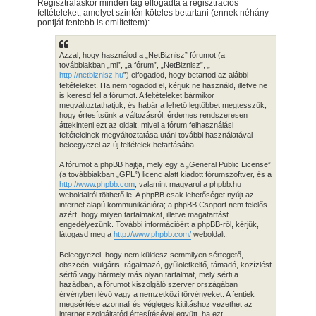
Regisztráláskor minden tag elfogadta a regisztrációs
feltételeket, amelyet szintén köteles betartani (ennek néhány
pontját fentebb is említettem):
Azzal, hogy használod a „NetBiznisz” fórumot (a
továbbiakban „mi”, „a fórum”, „NetBiznisz”, „
http://netbiznisz.hu
”) elfogadod, hogy betartod az alábbi
feltételeket. Ha nem fogadod el, kérjük ne használd, illetve ne
is keresd fel a fórumot. A feltételeket bármikor
megváltoztathatjuk, és habár a lehető legtöbbet megtesszük,
hogy értesítsünk a változásról, érdemes rendszeresen
áttekinteni ezt az oldalt, mivel a fórum felhasználási
feltételeinek megváltoztatása utáni további használatával
beleegyezel az új feltételek betartásába.
A fórumot a phpBB hajtja, mely egy a „General Public License”
(a továbbiakban „GPL”) licenc alatt kiadott fórumszoftver, és a
http://www.phpbb.com
, valamint magyarul a phpbb.hu
weboldalról tölthető le. A phpBB csak lehetőséget nyújt az
internet alapú kommunikációra; a phpBB Csoport nem felelős
azért, hogy milyen tartalmakat, illetve magatartást
engedélyezünk. További információért a phpBB-ről, kérjük,
látogasd meg a
http://www.phpbb.com/
weboldalt.
Beleegyezel, hogy nem küldesz semmilyen sértegető,
obszcén, vulgáris, rágalmazó, gyűlöletkeltő, támadó, közízlést
sértő vagy bármely más olyan tartalmat, mely sérti a
hazádban, a fórumot kiszolgáló szerver országában
érvényben lévő vagy a nemzetközi törvényeket. A fentiek
megsértése azonnali és végleges kitiltáshoz vezethet az
internet szolgáltatód értesítésével együtt, ha ezt