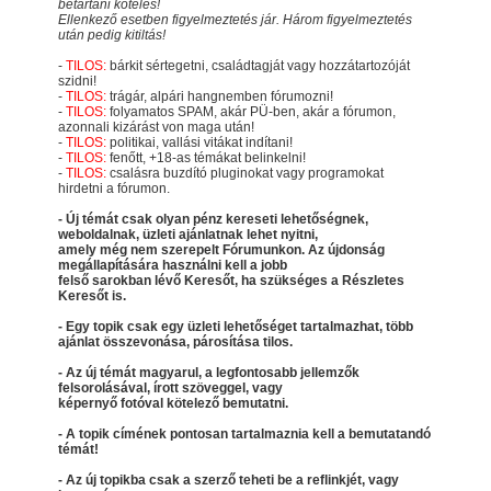
betartani köteles!
Ellenkező esetben figyelmeztetés jár. Három figyelmeztetés
után pedig kitiltás!
-
TILOS:
bárkit sértegetni, családtagját vagy hozzátartozóját
szidni!
-
TILOS:
trágár, alpári hangnemben fórumozni!
-
TILOS:
folyamatos SPAM, akár PÜ-ben, akár a fórumon,
azonnali kizárást von maga után!
-
TILOS:
politikai, vallási vitákat indítani!
-
TILOS:
fenőtt, +18-as témákat belinkelni!
-
TILOS:
csalásra buzdító pluginokat vagy programokat
hirdetni a fórumon.
- Új témát csak olyan pénz kereseti lehetőségnek,
weboldalnak, üzleti ajánlatnak lehet nyitni,
amely még nem szerepelt Fórumunkon. Az újdonság
megállapítására használni kell a jobb
felső sarokban lévő Keresőt, ha szükséges a Részletes
Keresőt is.
- Egy topik csak egy üzleti lehetőséget tartalmazhat, több
ajánlat összevonása, párosítása tilos.
- Az új témát magyarul, a legfontosabb jellemzők
felsorolásával, írott szöveggel, vagy
képernyő fotóval kötelező bemutatni.
- A topik címének pontosan tartalmaznia kell a bemutatandó
témát!
- Az új topikba csak a szerző teheti be a reflinkjét, vagy