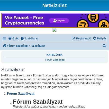
NetBiznisz
GyIK
Szabályzat
Regisztráció
Belépés
K
Fórum kezdőlap
Szabályzat
e
KATEGÓRIA
r
Fórum Szabályzat
e
Szabályzat
s
é
NetBiznisz létrehozza a Fórum Szabályzatot, hogy világossá tegye a közösség
minden tagjának a Fórum házirendjét. Mindenkinek ragaszkodnia kell ahhoz,
s
hogy fórum zökkenőmentesen működjön, szórakoztató és produktív élményt
nyújtson minden közösségi tag és látogató számára.
Fórum Szabályzat
Fórum Szabályzat
Figyelem! Az alábbi szabályzatot minden regisztrált tag