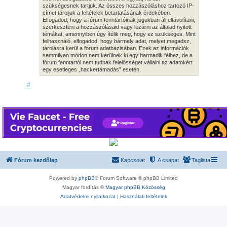
szükségesnek tartjuk. Az összes hozzászóláshoz tartozó IP-
címet tároljuk a feltételek betartatásának érdekében.
Elfogadod, hogy a fórum fenntartóinak jogukban áll eltávolítani,
szerkeszteni a hozzászólásaid vagy lezárni az általad nyitott
témákat, amennyiben úgy ítélik meg, hogy ez szükséges. Mint
felhasználó, elfogadod, hogy bármely adat, melyet megadsz,
tárolásra kerül a fórum adatbázisában. Ezek az információk
semmilyen módon nem kerülnek ki egy harmadik félhez, de a
fórum fenntartói nem tudnak felelősséget vállalni az adatokért
egy esetleges „hackertámadás” esetén.
#
Fórum kezdőlap
Kapcsolat
A csapat
Taglista
Powered by
phpBB
® Forum Software © phpBB Limited
Magyar fordítás ©
Magyar phpBB Közösség
Adatvédelmi nyilatkozat
|
Használati feltételek