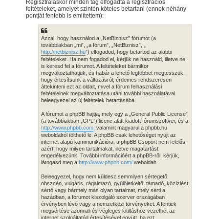
Regisztráláskor minden tag elfogadta a regisztrációs
feltételeket, amelyet szintén köteles betartani (ennek néhány
pontját fentebb is említettem):
Azzal, hogy használod a „NetBiznisz” fórumot (a
továbbiakban „mi”, „a fórum”, „NetBiznisz”, „
http://netbiznisz.hu
”) elfogadod, hogy betartod az alábbi
feltételeket. Ha nem fogadod el, kérjük ne használd, illetve ne
is keresd fel a fórumot. A feltételeket bármikor
megváltoztathatjuk, és habár a lehető legtöbbet megtesszük,
hogy értesítsünk a változásról, érdemes rendszeresen
áttekinteni ezt az oldalt, mivel a fórum felhasználási
feltételeinek megváltoztatása utáni további használatával
beleegyezel az új feltételek betartásába.
A fórumot a phpBB hajtja, mely egy a „General Public License”
(a továbbiakban „GPL”) licenc alatt kiadott fórumszoftver, és a
http://www.phpbb.com
, valamint magyarul a phpbb.hu
weboldalról tölthető le. A phpBB csak lehetőséget nyújt az
internet alapú kommunikációra; a phpBB Csoport nem felelős
azért, hogy milyen tartalmakat, illetve magatartást
engedélyezünk. További információért a phpBB-ről, kérjük,
látogasd meg a
http://www.phpbb.com/
weboldalt.
Beleegyezel, hogy nem küldesz semmilyen sértegető,
obszcén, vulgáris, rágalmazó, gyűlöletkeltő, támadó, közízlést
sértő vagy bármely más olyan tartalmat, mely sérti a
hazádban, a fórumot kiszolgáló szerver országában
érvényben lévő vagy a nemzetközi törvényeket. A fentiek
megsértése azonnali és végleges kitiltáshoz vezethet az
internet szolgáltatód értesítésével együtt, ha ezt