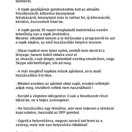
bannerét.
- A topik gazdájának gondoskodnia kell az aktuális
frissítésekről, kifizetési bizonylatok
felrakásáról, bizonylatot más is rakhat fel, új információt,
kérdést, észrevételt írhat be.
- A topik gazda 30 napot meghaladó inaktivitása esetén
lehetőség van a topik átvételére.
Menete: elküldöd nekem a te leírásodat a programról és azt
a topik elejére, az első hozzászólás helyére teszem.
- Olyan topikot nem lehet nyitni, amiből nem derül ki a
lényege, hanem külső oldalra viszi el
az olvasót, csak blogot, weboldalt esetleg emailcímet, vagy
Skype elérhetőséget, stb ad meg.
- A már meglévő topikba másik ajánlatot, arra utaló
hozzászólást írni tilos.
- Minden esetben az ajánlott oldal saját, eredeti reflinkjét
adjuk meg, rövidített reflink nem használható !
- Kerüld a végtelen idézgetést. Csak a hivatkozott részt
idézd be, ne a teljes szövegeket.
- Ha hozzászólsz egy témához, ami nem teljesen a témával
kapcsolatos, használd az OFF gombot.
- Ügyelj a helyesírásra, nagyon zavaró tud lenni az a
szöveg, mely tele van helyesírási hibákkal!