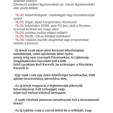
betartani köteles!
Ellenkező esetben figyelmeztetés jár. Három figyelmeztetés
után pedig kitiltás!
-
TILOS:
bárkit sértegetni, családtagját vagy hozzátartozóját
szidni!
-
TILOS:
trágár, alpári hangnemben fórumozni!
-
TILOS:
folyamatos SPAM, akár PÜ-ben, akár a fórumon,
azonnali kizárást von maga után!
-
TILOS:
politikai, vallási vitákat indítani!
-
TILOS:
fenőtt, +18-as témákat belinkelni!
-
TILOS:
csalásra buzdító pluginokat vagy programokat
hirdetni a fórumon.
- Új témát csak olyan pénz kereseti lehetőségnek,
weboldalnak, üzleti ajánlatnak lehet nyitni,
amely még nem szerepelt Fórumunkon. Az újdonság
megállapítására használni kell a jobb
felső sarokban lévő Keresőt, ha szükséges a Részletes
Keresőt is.
- Egy topik csak egy üzleti lehetőséget tartalmazhat, több
ajánlat összevonása, párosítása tilos.
- Az új témát magyarul, a legfontosabb jellemzők
felsorolásával, írott szöveggel, vagy
képernyő fotóval kötelező bemutatni.
- A topik címének pontosan tartalmaznia kell a bemutatandó
témát!
- Az új topikba csak a szerző teheti be a reflinkjét, vagy