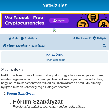
NetBiznisz
GyIK
Szabályzat
Regisztráció
Belépés
K
Fórum kezdőlap
Szabályzat
e
KATEGÓRIA
r
Fórum Szabályzat
e
Szabályzat
s
é
NetBiznisz létrehozza a Fórum Szabályzatot, hogy világossá tegye a közösség
minden tagjának a Fórum házirendjét. Mindenkinek ragaszkodnia kell ahhoz,
s
hogy fórum zökkenőmentesen működjön, szórakoztató és produktív élményt
nyújtson minden közösségi tag és látogató számára.
Fórum Szabályzat
Fórum Szabályzat
Figyelem! Az alábbi szabályzatot minden regisztrált tag