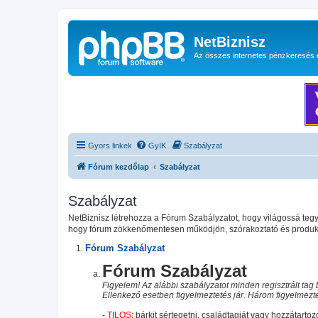
NetBiznisz
Az összes internetes pénzkeresés 
Gyors linkek
GyIK
Szabályzat
Fórum kezdőlap
Szabályzat
Szabályzat
NetBiznisz létrehozza a Fórum Szabályzatot, hogy világossá te
hogy fórum zökkenőmentesen működjön, szórakoztató és produktí
Fórum Szabályzat
Fórum Szabályzat
Figyelem! Az alábbi szabályzatot minden regisztrált tag b
Ellenkező esetben figyelmeztetés jár. Három figyelmeztet
-
TILOS:
bárkit sértegetni, családtagját vagy hozzátartozó