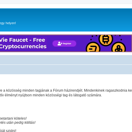
egy helyen!
gye a közösség minden tagjának a Fórum házirendjét. Mindenkinek ragaszkodnia ke
v élményt nyújtson minden közösségi tag és látogató számára.
etartani köteles!
és után pedig kitiltás!
ját szidni!