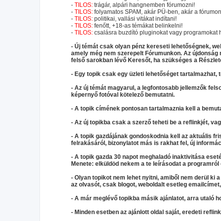
-
TILOS:
trágár, alpári hangnemben fórumozni!
-
TILOS:
folyamatos SPAM, akár PÜ-ben, akár a fórumon,
-
TILOS:
politikai, vallási vitákat indítani!
-
TILOS:
fenőtt, +18-as témákat belinkelni!
-
TILOS:
csalásra buzdító pluginokat vagy programokat h
- Új témát csak olyan pénz kereseti lehetőségnek, webo
amely még nem szerepelt Fórumunkon. Az újdonság me
felső sarokban lévő Keresőt, ha szükséges a Részlet
- Egy topik csak egy üzleti lehetőséget tartalmazhat, 
- Az új témát magyarul, a legfontosabb jellemzők felso
képernyő fotóval kötelező bemutatni.
- A topik címének pontosan tartalmaznia kell a bemut
- Az új topikba csak a szerző teheti be a reflinkjét, va
- A topik gazdájának gondoskodnia kell az aktuális fris
felrakásáról, bizonylatot más is rakhat fel, új informác
- A topik gazda 30 napot meghaladó inaktivitása eseté
Menete: elküldöd nekem a te leírásodat a programról é
- Olyan topikot nem lehet nyitni, amiből nem derül ki a
az olvasót, csak blogot, weboldalt esetleg emailcíme
- A már meglévő topikba másik ajánlatot, arra utaló hoz
- Minden esetben az ajánlott oldal saját, eredeti reflin