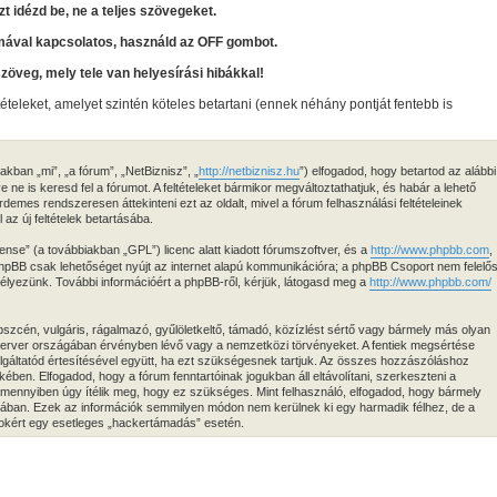
zt idézd be, ne a teljes szövegeket.
mával kapcsolatos, használd az OFF gombot.
szöveg, mely tele van helyesírási hibákkal!
tételeket, amelyet szintén köteles betartani (ennek néhány pontját fentebb is
kban „mi”, „a fórum”, „NetBiznisz”, „
http://netbiznisz.hu
”) elfogadod, hogy betartod az alábbi
ve ne is keresd fel a fórumot. A feltételeket bármikor megváltoztathatjuk, és habár a lehető
demes rendszeresen áttekinteni ezt az oldalt, mivel a fórum felhasználási feltételeinek
az új feltételek betartásába.
ense” (a továbbiakban „GPL”) licenc alatt kiadott fórumszoftver, és a
http://www.phpbb.com
,
 phpBB csak lehetőséget nyújt az internet alapú kommunikációra; a phpBB Csoport nem felelő
edélyezünk. További információért a phpBB-ről, kérjük, látogasd meg a
http://www.phpbb.com/
zcén, vulgáris, rágalmazó, gyűlöletkeltő, támadó, közízlést sértő vagy bármely más olyan
 szerver országában érvényben lévő vagy a nemzetközi törvényeket. A fentiek megsértése
zolgáltatód értesítésével együtt, ha ezt szükségesnek tartjuk. Az összes hozzászóláshoz
ekében. Elfogadod, hogy a fórum fenntartóinak jogukban áll eltávolítani, szerkeszteni a
 amennyiben úgy ítélik meg, hogy ez szükséges. Mint felhasználó, elfogadod, hogy bármely
isában. Ezek az információk semmilyen módon nem kerülnek ki egy harmadik félhez, de a
atokért egy esetleges „hackertámadás” esetén.