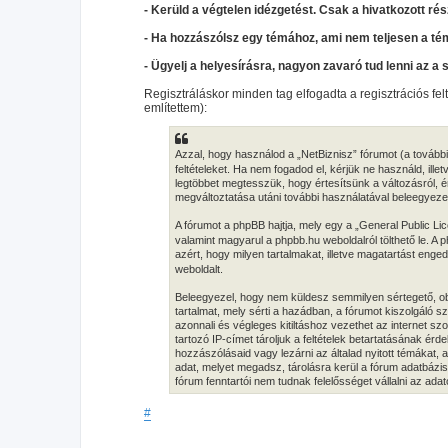
- Kerüld a végtelen idézgetést. Csak a hivatkozott rés
- Ha hozzászólsz egy témához, ami nem teljesen a té
- Ügyelj a helyesírásra, nagyon zavaró tud lenni az a 
Regisztráláskor minden tag elfogadta a regisztrációs fel
említettem):
Azzal, hogy használod a „NetBiznisz” fórumot (a továbbia
feltételeket. Ha nem fogadod el, kérjük ne használd, illet
legtöbbet megtesszük, hogy értesítsünk a változásról, ér
megváltoztatása utáni további használatával beleegyezel 
A fórumot a phpBB hajtja, mely egy a „General Public Lic
valamint magyarul a phpbb.hu weboldalról tölthető le. A
azért, hogy milyen tartalmakat, illetve magatartást eng
weboldalt.
Beleegyezel, hogy nem küldesz semmilyen sértegető, obs
tartalmat, mely sérti a hazádban, a fórumot kiszolgáló
azonnali és végleges kitiltáshoz vezethet az internet s
tartozó IP-címet tároljuk a feltételek betartatásának érd
hozzászólásaid vagy lezárni az általad nyitott témákat,
adat, melyet megadsz, tárolásra kerül a fórum adatbáz
fórum fenntartói nem tudnak felelősséget vállalni az ad
#