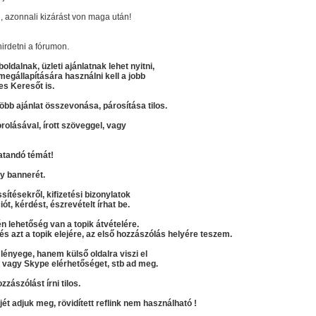
 azonnali kizárást von maga után!
irdetni a fórumon.
ldalnak, üzleti ajánlatnak lehet nyitni,
gállapítására használni kell a jobb
es Keresőt is.
több ajánlat összevonása, párosítása tilos.
rolásával, írott szöveggel, vagy
atandó témát!
gy bannerét.
sítésekről, kifizetési bizonylatok
iót, kérdést, észrevételt írhat be.
n lehetőség van a topik átvételére.
s azt a topik elejére, az első hozzászólás helyére teszem.
 lényege, hanem külső oldalra viszi el
t, vagy Skype elérhetőséget, stb ad meg.
zászólást írni tilos.
kjét adjuk meg, rövidített reflink nem használható !