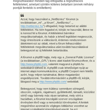
Regisztráláskor minden tag elfogadta a regisztrációs
feltételeket, amelyet szintén köteles betartani (ennek néhány
pontját fentebb is említettem):
Azzal, hogy használod a „NetBiznisz” fórumot (a
továbbiakban „mi”, „a fórum”, „NetBiznisz”, „
http://netbiznisz.hu
”) elfogadod, hogy betartod az alábbi
feltételeket. Ha nem fogadod el, kérjük ne használd, illetve ne
is keresd fel a fórumot. A feltételeket bármikor
megváltoztathatjuk, és habár a lehető legtöbbet megtesszük,
hogy értesítsünk a változásról, érdemes rendszeresen
áttekinteni ezt az oldalt, mivel a fórum felhasználási
feltételeinek megváltoztatása utáni további használatával
beleegyezel az új feltételek betartásába.
A fórumot a phpBB hajtja, mely egy a „General Public License”
(a továbbiakban „GPL”) licenc alatt kiadott fórumszoftver, és a
http://www.phpbb.com
, valamint magyarul a phpbb.hu
weboldalról tölthető le. A phpBB csak lehetőséget nyújt az
internet alapú kommunikációra; a phpBB Csoport nem felelős
azért, hogy milyen tartalmakat, illetve magatartást
engedélyezünk. További információért a phpBB-ről, kérjük,
látogasd meg a
http://www.phpbb.com/
weboldalt.
Beleegyezel, hogy nem küldesz semmilyen sértegető,
obszcén, vulgáris, rágalmazó, gyűlöletkeltő, támadó, közízlést
sértő vagy bármely más olyan tartalmat, mely sérti a
hazádban, a fórumot kiszolgáló szerver országában
érvényben lévő vagy a nemzetközi törvényeket. A fentiek
megsértése azonnali és végleges kitiltáshoz vezethet az
internet szolgáltatód értesítésével együtt, ha ezt