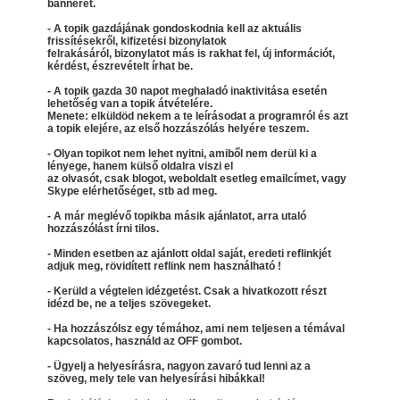
bannerét.
- A topik gazdájának gondoskodnia kell az aktuális
frissítésekről, kifizetési bizonylatok
felrakásáról, bizonylatot más is rakhat fel, új információt,
kérdést, észrevételt írhat be.
- A topik gazda 30 napot meghaladó inaktivitása esetén
lehetőség van a topik átvételére.
Menete: elküldöd nekem a te leírásodat a programról és azt
a topik elejére, az első hozzászólás helyére teszem.
- Olyan topikot nem lehet nyitni, amiből nem derül ki a
lényege, hanem külső oldalra viszi el
az olvasót, csak blogot, weboldalt esetleg emailcímet, vagy
Skype elérhetőséget, stb ad meg.
- A már meglévő topikba másik ajánlatot, arra utaló
hozzászólást írni tilos.
- Minden esetben az ajánlott oldal saját, eredeti reflinkjét
adjuk meg, rövidített reflink nem használható !
- Kerüld a végtelen idézgetést. Csak a hivatkozott részt
idézd be, ne a teljes szövegeket.
- Ha hozzászólsz egy témához, ami nem teljesen a témával
kapcsolatos, használd az OFF gombot.
- Ügyelj a helyesírásra, nagyon zavaró tud lenni az a
szöveg, mely tele van helyesírási hibákkal!