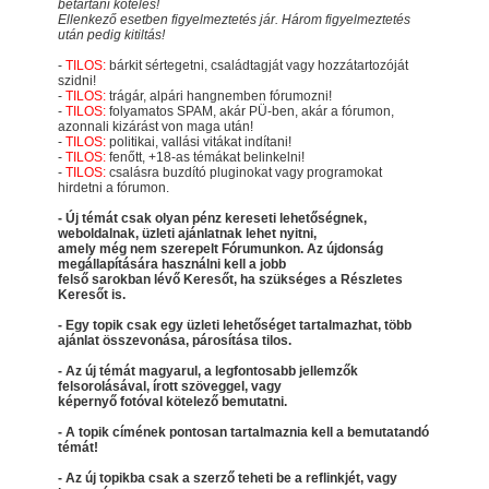
betartani köteles!
Ellenkező esetben figyelmeztetés jár. Három figyelmeztetés
után pedig kitiltás!
-
TILOS:
bárkit sértegetni, családtagját vagy hozzátartozóját
szidni!
-
TILOS:
trágár, alpári hangnemben fórumozni!
-
TILOS:
folyamatos SPAM, akár PÜ-ben, akár a fórumon,
azonnali kizárást von maga után!
-
TILOS:
politikai, vallási vitákat indítani!
-
TILOS:
fenőtt, +18-as témákat belinkelni!
-
TILOS:
csalásra buzdító pluginokat vagy programokat
hirdetni a fórumon.
- Új témát csak olyan pénz kereseti lehetőségnek,
weboldalnak, üzleti ajánlatnak lehet nyitni,
amely még nem szerepelt Fórumunkon. Az újdonság
megállapítására használni kell a jobb
felső sarokban lévő Keresőt, ha szükséges a Részletes
Keresőt is.
- Egy topik csak egy üzleti lehetőséget tartalmazhat, több
ajánlat összevonása, párosítása tilos.
- Az új témát magyarul, a legfontosabb jellemzők
felsorolásával, írott szöveggel, vagy
képernyő fotóval kötelező bemutatni.
- A topik címének pontosan tartalmaznia kell a bemutatandó
témát!
- Az új topikba csak a szerző teheti be a reflinkjét, vagy