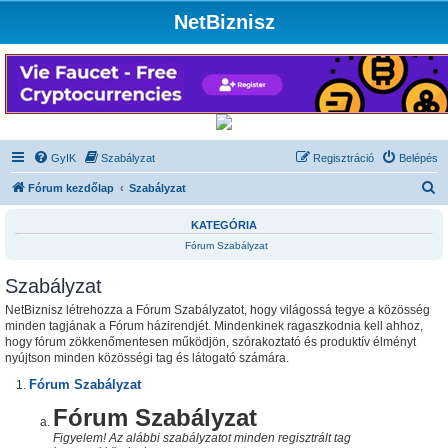
NetBiznisz
GyIK
Szabályzat
Regisztráció
Belépés
K
Fórum kezdőlap
Szabályzat
e
KATEGÓRIA
r
Fórum Szabályzat
e
Szabályzat
s
é
NetBiznisz létrehozza a Fórum Szabályzatot, hogy világossá tegye a közösség
minden tagjának a Fórum házirendjét. Mindenkinek ragaszkodnia kell ahhoz,
s
hogy fórum zökkenőmentesen működjön, szórakoztató és produktív élményt
nyújtson minden közösségi tag és látogató számára.
Fórum Szabályzat
Fórum Szabályzat
Figyelem! Az alábbi szabályzatot minden regisztrált tag