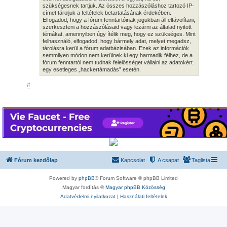
szükségesnek tartjuk. Az összes hozzászóláshoz tartozó IP-
címet tároljuk a feltételek betartatásának érdekében.
Elfogadod, hogy a fórum fenntartóinak jogukban áll eltávolítani,
szerkeszteni a hozzászólásaid vagy lezárni az általad nyitott
témákat, amennyiben úgy ítélik meg, hogy ez szükséges. Mint
felhasználó, elfogadod, hogy bármely adat, melyet megadsz,
tárolásra kerül a fórum adatbázisában. Ezek az információk
semmilyen módon nem kerülnek ki egy harmadik félhez, de a
fórum fenntartói nem tudnak felelősséget vállalni az adatokért
egy esetleges „hackertámadás” esetén.
#
Fórum kezdőlap
Kapcsolat
A csapat
Taglista
Powered by
phpBB
® Forum Software © phpBB Limited
Magyar fordítás ©
Magyar phpBB Közösség
Adatvédelmi nyilatkozat
|
Használati feltételek