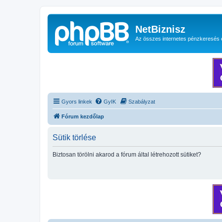
NetBiznisz
Az összes internetes pénzkeresés 
Gyors linkek
GyIK
Szabályzat
Fórum kezdőlap
Sütik törlése
Biztosan törölni akarod a fórum által létrehozott sütiket?