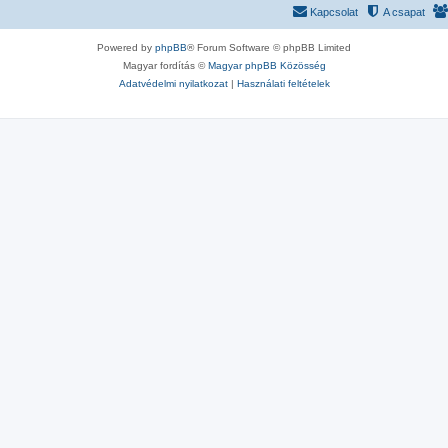
Kapcsolat
A csapat
Powered by
phpBB
® Forum Software © phpBB Limited
Magyar fordítás ©
Magyar phpBB Közösség
Adatvédelmi nyilatkozat
|
Használati feltételek