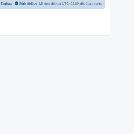
Taglista
Sütik törlése
Minden időpont
UTC+02:00
időzóna szerinti