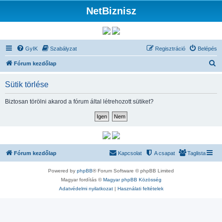
NetBiznisz
GyIK
Szabályzat
Regisztráció
Belépés
K
Fórum kezdőlap
e
Sütik törlése
r
e
Biztosan törölni akarod a fórum által létrehozott sütiket?
s
é
s
Fórum kezdőlap
Kapcsolat
A csapat
Taglista
Powered by
phpBB
® Forum Software © phpBB Limited
Magyar fordítás ©
Magyar phpBB Közösség
Adatvédelmi nyilatkozat
|
Használati feltételek