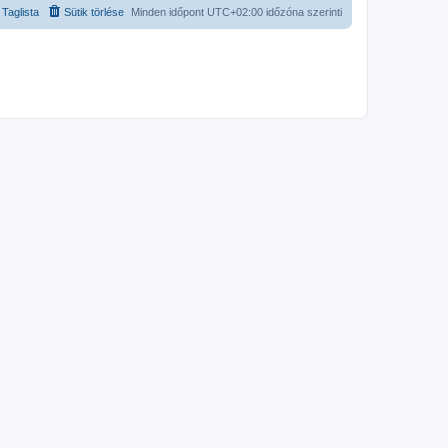
Taglista
Sütik törlése
Minden időpont
UTC+02:00
időzóna szerinti