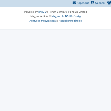
Kapcsolat
A csapat
Powered by
phpBB
® Forum Software © phpBB Limited
Magyar fordítás ©
Magyar phpBB Közösség
Adatvédelmi nyilatkozat
|
Használati feltételek