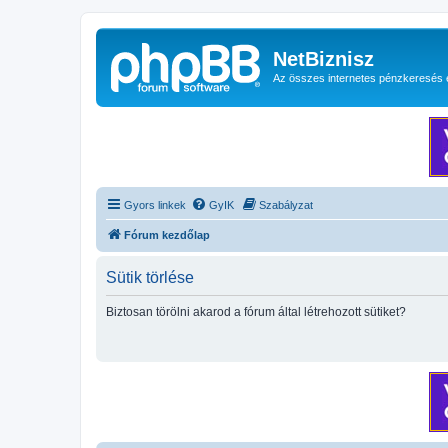
NetBiznisz
Az összes internetes pénzkeresés 
Gyors linkek
GyIK
Szabályzat
Fórum kezdőlap
Sütik törlése
Biztosan törölni akarod a fórum által létrehozott sütiket?