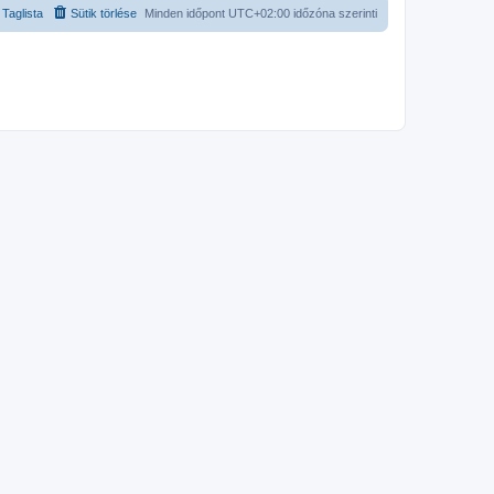
Taglista
Sütik törlése
Minden időpont
UTC+02:00
időzóna szerinti