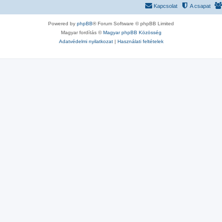
Kapcsolat
A csapat
Powered by
phpBB
® Forum Software © phpBB Limited
Magyar fordítás ©
Magyar phpBB Közösség
Adatvédelmi nyilatkozat
|
Használati feltételek