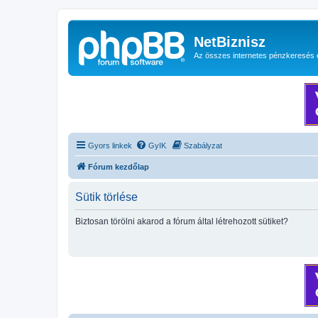
NetBiznisz
Az összes internetes pénzkeresés 
Gyors linkek
GyIK
Szabályzat
Fórum kezdőlap
Sütik törlése
Biztosan törölni akarod a fórum által létrehozott sütiket?