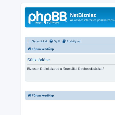
NetBiznisz
Az összes internetes pénzkeresés 
Gyors linkek
GyIK
Szabályzat
Fórum kezdőlap
Sütik törlése
Biztosan törölni akarod a fórum által létrehozott sütiket?
Fórum kezdőlap