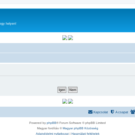
egy helyen!
Kapcsolat
A csapat
Powered by
phpBB
® Forum Software © phpBB Limited
Magyar fordítás ©
Magyar phpBB Közösség
Adatvédelmi nyilatkozat
|
Használati feltételek