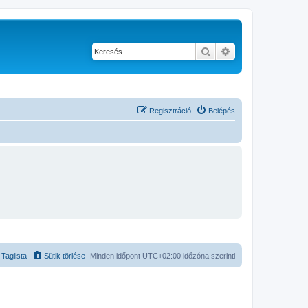
Keresés
Részletes keresés
Regisztráció
Belépés
Taglista
Sütik törlése
Minden időpont
UTC+02:00
időzóna szerinti