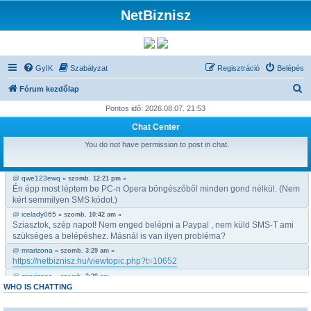
NetBiznisz
GyIK
Szabályzat
Regisztráció
Belépés
K
Fórum kezdőlap
e
Pontos idő: 2026.08.07. 21:53
r
Chat Center
e
You do not have permission to post in chat.
s
é
@
qwe123ewq
« szomb. 12:21 pm »
Én épp most léptem be PC-n Opera böngészőből minden gond nélkül. (Nem
s
kért semmilyen SMS kódot.)
@
icelady065
« szomb. 10:42 am »
Sziasztok, szép napot! Nem enged belépni a Paypal , nem küld SMS-T ami
szükséges a belépéshez. Másnál is van ilyen probléma?
@
mrarizona
« szomb. 3:29 am »
https://netbiznisz.hu/viewtopic.php?t=10652
@
mrarizona
« szomb. 3:29 am »
Bobabeten a futtbal vb miatt minden napra jut egy legalább egy freepick
WHO IS CHATTING
@
mrarizona
« szomb. 3:28 am »