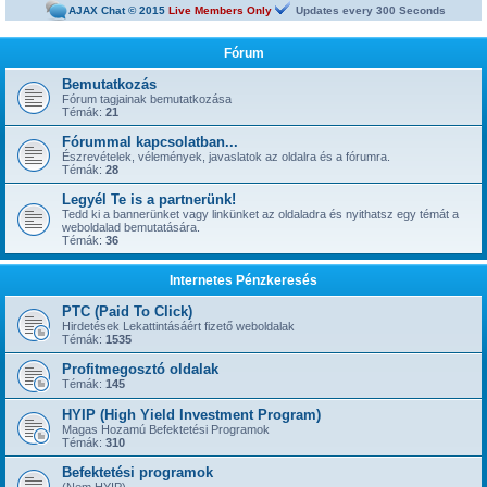
sziasztok!
AJAX Chat © 2015
Live Members Only
Updates every
300
Seconds
@
mamus67
« kedd 4:53 pm »
Neked is
Fórum
@
mrarizona
« hétf. 5:51 pm »
jónapot
Bemutatkozás
Fórum tagjainak bemutatkozása
@
szepbalazs
« kedd 8:22 am »
Témák:
21
has started a new topic:
Kickoffboss
Fórummal kapcsolatban...
@
Admin
« hétf. 8:49 pm »
Észrevételek, vélemények, javaslatok az oldalra és a fórumra.
has started a new topic:
Újabb 1 év, gyerünk-gyerünk tovább
Témák:
28
@
szior
« vas. 5:43 pm »
Legyél Te is a partnerünk!
has started a new topic:
ySense.com
Tedd ki a bannerünket vagy linkünket az oldaladra és nyithatsz egy témát a
weboldalad bemutatására.
@
Admin
« kedd 9:38 am »
Témák:
36
... igen, IGAZ!!! ... Kész.
@
kavics13
« hétf. 10:48 pm »
Internetes Pénzkeresés
Jól jönne egy admin....
@
mrarizona
« szer. 3:37 pm »
PTC (Paid To Click)
has started a new topic:
BoaBet | Fogadóiroda és online kaszinó
Hirdetések Lekattintásáért fizető weboldalak
Témák:
1535
@
szepbalazs
« pén. 10:28 pm »
has started a new topic:
22bet
Profitmegosztó oldalak
Témák:
145
@
Admin
« hétf. 11:55 am »
has started a new topic:
HYIP (High Yield Investment Program)
Faucet oldalak, ahol napi 1-2-3-5 satoshi gyorsan kikérhető
Magas Hozamú Befektetési Programok
Témák:
310
@
linux1986
« szomb. 10:07 am »
has started a new topic:
FaucetPay csaló klón oldalra figyelmeztetés
Befektetési programok
@
linux1986
« vas. 4:15 pm »