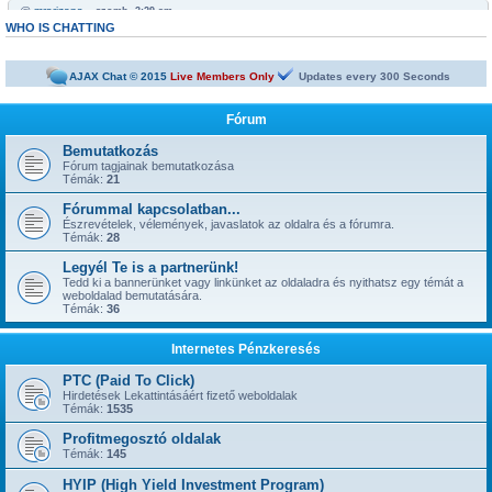
@
mrarizona
« szomb. 3:29 am »
Bobabeten a futtbal vb miatt minden napra jut egy legalább egy freepick
WHO IS CHATTING
@
mrarizona
« szomb. 3:28 am »
sziasztok!
AJAX Chat © 2015
Live Members Only
Updates every
300
Seconds
@
mamus67
« kedd 4:53 pm »
Neked is
Fórum
@
mrarizona
« hétf. 5:51 pm »
jónapot
Bemutatkozás
Fórum tagjainak bemutatkozása
@
szepbalazs
« kedd 8:22 am »
Témák:
21
has started a new topic:
Kickoffboss
Fórummal kapcsolatban...
@
Admin
« hétf. 8:49 pm »
Észrevételek, vélemények, javaslatok az oldalra és a fórumra.
has started a new topic:
Újabb 1 év, gyerünk-gyerünk tovább
Témák:
28
@
szior
« vas. 5:43 pm »
Legyél Te is a partnerünk!
has started a new topic:
ySense.com
Tedd ki a bannerünket vagy linkünket az oldaladra és nyithatsz egy témát a
weboldalad bemutatására.
@
Admin
« kedd 9:38 am »
Témák:
36
... igen, IGAZ!!! ... Kész.
@
kavics13
« hétf. 10:48 pm »
Internetes Pénzkeresés
Jól jönne egy admin....
@
mrarizona
« szer. 3:37 pm »
PTC (Paid To Click)
has started a new topic:
BoaBet | Fogadóiroda és online kaszinó
Hirdetések Lekattintásáért fizető weboldalak
Témák:
1535
@
szepbalazs
« pén. 10:28 pm »
has started a new topic:
22bet
Profitmegosztó oldalak
Témák:
145
@
Admin
« hétf. 11:55 am »
has started a new topic:
HYIP (High Yield Investment Program)
Faucet oldalak, ahol napi 1-2-3-5 satoshi gyorsan kikérhető