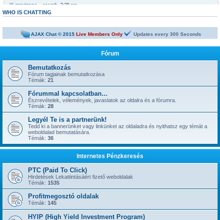
@
mrarizona
« szomb. 3:29 am »
Bobabeten a futtbal vb miatt minden napra jut egy legalább egy freepick
WHO IS CHATTING
@
mrarizona
« szomb. 3:28 am »
sziasztok!
AJAX Chat © 2015
Live Members Only
Updates every
300
Seconds
@
mamus67
« kedd 4:53 pm »
Neked is
Fórum
@
mrarizona
« hétf. 5:51 pm »
jónapot
Bemutatkozás
Fórum tagjainak bemutatkozása
@
szepbalazs
« kedd 8:22 am »
Témák:
21
has started a new topic:
Kickoffboss
Fórummal kapcsolatban...
@
Admin
« hétf. 8:49 pm »
Észrevételek, vélemények, javaslatok az oldalra és a fórumra.
has started a new topic:
Újabb 1 év, gyerünk-gyerünk tovább
Témák:
28
@
szior
« vas. 5:43 pm »
Legyél Te is a partnerünk!
has started a new topic:
ySense.com
Tedd ki a bannerünket vagy linkünket az oldaladra és nyithatsz egy témát a
weboldalad bemutatására.
@
Admin
« kedd 9:38 am »
Témák:
36
... igen, IGAZ!!! ... Kész.
@
kavics13
« hétf. 10:48 pm »
Internetes Pénzkeresés
Jól jönne egy admin....
@
mrarizona
« szer. 3:37 pm »
PTC (Paid To Click)
has started a new topic:
BoaBet | Fogadóiroda és online kaszinó
Hirdetések Lekattintásáért fizető weboldalak
Témák:
1535
@
szepbalazs
« pén. 10:28 pm »
has started a new topic:
22bet
Profitmegosztó oldalak
Témák:
145
@
Admin
« hétf. 11:55 am »
has started a new topic:
HYIP (High Yield Investment Program)
Faucet oldalak, ahol napi 1-2-3-5 satoshi gyorsan kikérhető