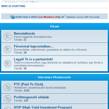
@
mrarizona
« szomb. 3:29 am »
Bobabeten a futtbal vb miatt minden napra jut egy legalább egy freepick
WHO IS CHATTING
@
mrarizona
« szomb. 3:28 am »
sziasztok!
AJAX Chat © 2015
Live Members Only
Updates every
300
Seconds
@
mamus67
« kedd 4:53 pm »
Neked is
Fórum
@
mrarizona
« hétf. 5:51 pm »
jónapot
Bemutatkozás
Fórum tagjainak bemutatkozása
@
szepbalazs
« kedd 8:22 am »
Témák:
21
has started a new topic:
Kickoffboss
Fórummal kapcsolatban...
@
Admin
« hétf. 8:49 pm »
Észrevételek, vélemények, javaslatok az oldalra és a fórumra.
has started a new topic:
Újabb 1 év, gyerünk-gyerünk tovább
Témák:
28
@
szior
« vas. 5:43 pm »
Legyél Te is a partnerünk!
has started a new topic:
ySense.com
Tedd ki a bannerünket vagy linkünket az oldaladra és nyithatsz egy témát a
weboldalad bemutatására.
@
Admin
« kedd 9:38 am »
Témák:
36
... igen, IGAZ!!! ... Kész.
@
kavics13
« hétf. 10:48 pm »
Internetes Pénzkeresés
Jól jönne egy admin....
@
mrarizona
« szer. 3:37 pm »
PTC (Paid To Click)
has started a new topic:
BoaBet | Fogadóiroda és online kaszinó
Hirdetések Lekattintásáért fizető weboldalak
Témák:
1535
@
szepbalazs
« pén. 10:28 pm »
has started a new topic:
22bet
Profitmegosztó oldalak
Témák:
145
@
Admin
« hétf. 11:55 am »
has started a new topic:
HYIP (High Yield Investment Program)
Faucet oldalak, ahol napi 1-2-3-5 satoshi gyorsan kikérhető