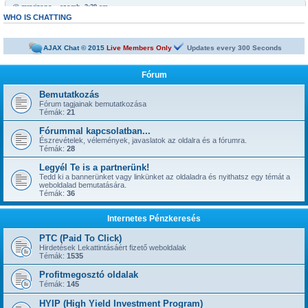
@
mrarizona
« szomb. 3:29 am »
Bobabeten a futtbal vb miatt minden napra jut egy legalább egy freepick
WHO IS CHATTING
@
mrarizona
« szomb. 3:28 am »
sziasztok!
AJAX Chat © 2015
Live Members Only
Updates every
300
Seconds
@
mamus67
« kedd 4:53 pm »
Neked is
Fórum
@
mrarizona
« hétf. 5:51 pm »
jónapot
Bemutatkozás
Fórum tagjainak bemutatkozása
@
szepbalazs
« kedd 8:22 am »
Témák:
21
has started a new topic:
Kickoffboss
Fórummal kapcsolatban...
@
Admin
« hétf. 8:49 pm »
Észrevételek, vélemények, javaslatok az oldalra és a fórumra.
has started a new topic:
Újabb 1 év, gyerünk-gyerünk tovább
Témák:
28
@
szior
« vas. 5:43 pm »
Legyél Te is a partnerünk!
has started a new topic:
ySense.com
Tedd ki a bannerünket vagy linkünket az oldaladra és nyithatsz egy témát a
weboldalad bemutatására.
@
Admin
« kedd 9:38 am »
Témák:
36
... igen, IGAZ!!! ... Kész.
@
kavics13
« hétf. 10:48 pm »
Internetes Pénzkeresés
Jól jönne egy admin....
@
mrarizona
« szer. 3:37 pm »
PTC (Paid To Click)
has started a new topic:
BoaBet | Fogadóiroda és online kaszinó
Hirdetések Lekattintásáért fizető weboldalak
Témák:
1535
@
szepbalazs
« pén. 10:28 pm »
has started a new topic:
22bet
Profitmegosztó oldalak
Témák:
145
@
Admin
« hétf. 11:55 am »
has started a new topic:
HYIP (High Yield Investment Program)
Faucet oldalak, ahol napi 1-2-3-5 satoshi gyorsan kikérhető