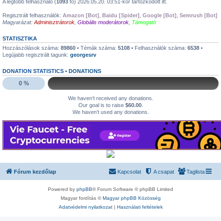
A legtöbb felhasználó (
1093
fő) 2026.05.20. 03:51-kor tartózkodott itt.
Ezt nem értem, hogy mire írtad. Nálan nem egy oldal jön be, hanem egy
Faucetpayyal kapcsolatos infó:For security reasons, you have been logged
Regisztrált felhasználók:
Amazon [Bot]
,
Baidu [Spider]
,
Google [Bot]
,
Semrush [Bot]
Magyarázat:
Adminisztrátorok
,
Globális moderátorok
,
Támogató
out: Dear users, we are sorry to inform you that our service is being shut down
due to the introduction of the 19th package of sanctions againts faucetpay.
Please withdraw your funds untill 05.01.2026. After this date withdrawals
STATISZTIKA
available through Support Service only.
Hozzászólások száma:
89860
• Témák száma:
5108
• Felhasználók száma:
6538
•
Legújabb regisztrált tagunk:
georgesrv
@
Aymonerry
« szer. 7:53 am »
Én óvatosan bánnák vele a helyedben. 1%-ról kapásból 97%-on pörgeti a
DONATION STATISTICS •
DONATIONS
gépem.
@
icelady065
0 %
« kedd 11:47 am »
Több oldalon is láttam már. Valós lenne?
https://faucerpay.io.in/account/Logout
We haven’t received any donations.
@
icelady065
« hétf. 9:40 am »
Our goal is to raise
$60.00
.
has started a new topic:
Payeer - nagyon fontos
We haven’t used any donations.
@
Admin
« szer. 7:41 pm »
Mindannyiunknak Békés, Szeretetteljes Ünnepi Időszakot Kívánok!
@
Aymonerry
« pén. 1:52 pm »
FreeBitco.in károsultak! Az oldalról új infók vannak!
@
Admin
« hétf. 1:34 pm »
has started a new topic:
Vie Faucet - 2020 óta
Fórum kezdőlap
Kapcsolat
A csapat
Taglista
@
Katimama
« hétf. 1:51 am »
postoltam proofokat eanrbitmoon, firefaucet, leadsleaphez is.
Powered by
phpBB
® Forum Software © phpBB Limited
@
Katimama
« hétf. 1:48 am »
*aki akar...
Magyar fordítás ©
Magyar phpBB Közösség
Adatvédelmi nyilatkozat
|
Használati feltételek
@
Katimama
« hétf. 1:48 am »
Coinpayunak ugy latom nincs sajat topicja, aki kar csapjon le ra. Ott is csak a