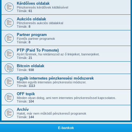
@
Admin
« hétf. 1:23 pm »
Kérdőíves oldalak
Katimama felhasználó a mai nap kitiltást kapott a folyamatos gyalázkodásai,
Pénzkeresés kérdőívek kitöltésével
"okoskodásai" miatt.
Témák:
61
@
Admin
« szomb. 12:21 am »
Aukciós oldalak
@mamus67 ... igen, megvagy ... Neked is él az ajánlat (ha gondolod) de
Pénzkeresés aukciós oldalakkal
természetesen NEM kötelező!
Témák:
8
@
mamus67
« csüt. 4:39 pm »
Partner program
Admin engem is látsz?
Fizetős partner programok
@
Admin
« kedd 1:41 pm »
Témák:
8
DE, csak ésszel, az tuti!!! Ebből sem veszünk kocsit/házat!!!
PTP (Paid To Promote)
@
Admin
« kedd 1:40 pm »
Azért fizetnek, ha reklámozod az ő linkjeiket, bannerjeiket.
Most még az elején van az egész, most még van így potenciál ebbe ...
Témák:
21
@
Admin
« kedd 1:40 pm »
Bitcoin oldalak
Levonás nincs faucetpay-re, amit kikérsz, megkapod.
Témák:
938
@
Admin
« kedd 1:39 pm »
Így Ti ezzel semmit nem veszítetek, az oldallal sok tennivalótok nincs, csak az
Egyéb internetes pénzkeresési módszerek
hogy 1-2-5 akárhány naponta beléptek és faucetpay-re kikéritek a "bányászott"
Minden egyéb internetes pénzkeresési módszer.
Témák:
1113
összeget.
@
Admin
OFF topik
« kedd 1:38 pm »
Az biztos hogy csak ésszel!!! Az ajánlatommal amit tettem a topikba senki nem
Minden olyan dolog, ami nem internetes pénzkereséssel kapcsolatos.
Témák:
104
kockáztat semmit, aktív referáltként én az alap vásárlás (+ 2GH/s) dupláját
utalom Nektek vissza.
Archív
@
mrarizona
Halott, már nem működő pénzkereső programok
« kedd 1:17 pm »
Témák:
144
Oda kell figyelni rendesen, tranzakciós költségek, árfolyam ingadozás meg
ilyenek.
E-bankok
@
mrarizona
« kedd 1:16 pm »