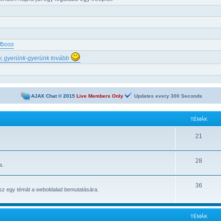
fboss
v, gyerünk-gyerünk tovább
AJAX Chat © 2015
Live Members Only
Updates every
300
Seconds
| Fogadóiroda és online kaszinó
t
TÉMÁK
dalak, ahol napi 1-2-3-5 satoshi gyorsan kikérhető
21
etPay csaló klón oldalra figyelmeztetés
e Offers
y látszik. Köszönöm.
28
a.
36
atsz egy témát a weboldalad bemutatására.
tetlen. Valakinek valami információja van esetleg?
- autosurf, ptp, ptc
le Farm
TÉMÁK