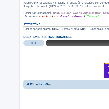
Jelenleg
357
felhasználó van jelen :: 3 regisztrált, 0 rejtett és 354 vendé
A legtöbb felhasználó (
1093
fő) 2026.05.20. 03:51-kor tartózkodott itt.
Regisztrált felhasználók:
Baidu [Spider]
,
Google Adsense [Bot]
,
Semr
Magyarázat:
Adminisztrátorok
,
Globális moderátorok
,
Támogató
STATISZTIKA
Hozzászólások száma:
89859
• Témák száma:
5108
• Felhasználók s
DONATION STATISTICS •
DONATIONS
0 %
Fórum kezdőlap