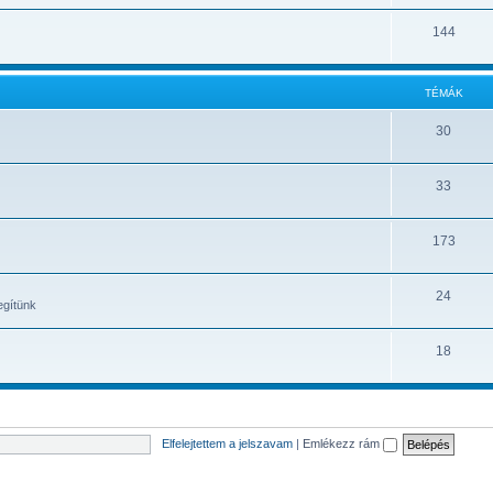
gszú
144
enül, hogy payeer-re engedne-e ugyanazzal az email címmel regisztrálni, ha van fió
 és secret kódot se fogadja el sehova.
TÉMÁK
30
33
173
24
egítünk
18
Elfelejtettem a jelszavam
|
Emlékezz rám