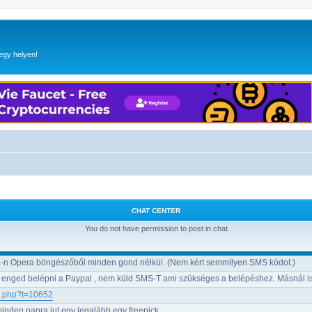
egy helyen!
CHAT CENTER
You do not have permission to post in chat.
-n Opera böngészőből minden gond nélkül. (Nem kért semmilyen SMS kódot.)
 enged belépni a Paypal , nem küld SMS-T ami szükséges a belépéshez. Másnál i
ic.php?t=10652
minden napra jut egy legalább egy freepick