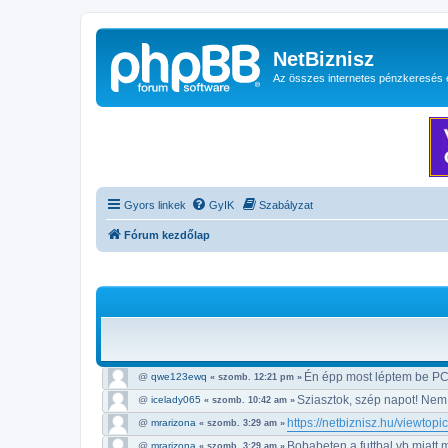
NetBiznisz
Az összes internetes pénzkeresés 
Gyors linkek
GyIK
Szabályzat
Fórum kezdőlap
Én épp most léptem be PC
@
qwe123ewq
« szomb. 12:21 pm »
Sziasztok, szép napot! Nem
@
icelady065
« szomb. 10:42 am »
https://netbiznisz.hu/viewtop
@
mrarizona
« szomb. 3:29 am »
Bobabeten a futtbal vb miatt 
@
mrarizona
« szomb. 3:29 am »