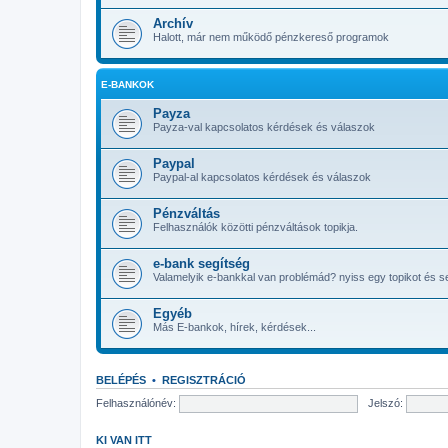
Nem tudtad, hogy apaayer me
@
mamus67
« szer. 4:58 pm »
Archív
Halott, már nem működő pénzkereső programok
Sziasztok! Nem tudjátok véletl
@
raptor666
« pén. 12:53 am »
mert sehogy nem tudok belépni
@
Katimama
« szer. 2:57 am »
Ajánlat vége
E-BANKOK
Payza
Payza-val kapcsolatos kérdések és válaszok
Paypal
Paypal-al kapcsolatos kérdések és válaszok
Pénzváltás
Felhasználók közötti pénzváltások topikja.
e-bank segítség
Valamelyik e-bankkal van problémád? nyiss egy topikot és s
Egyéb
Más E-bankok, hírek, kérdések...
BELÉPÉS
•
REGISZTRÁCIÓ
Felhasználónév:
Jelszó:
KI VAN ITT