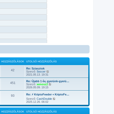
HOZZÁSZÓLÁSOK
UTOLSÓ HOZZÁSZÓLÁS
Re: Sziasztok
42
U
Szerző:
Soccer
t
2021.05.13. 19:31
o
l
Re: Újabb 1 év, gyerünk-gyerü…
451
s
U
Szerző:
xenosz2
ó
t
2026.05.09. 19:15
h
o
o
l
Re: ⚡ KriptoFeeder + KriptoFe…
93
z
s
U
Szerző:
CashDouble
z
ó
t
2025.12.26. 06:02
á
h
o
s
o
l
z
z
s
ó
z
HOZZÁSZÓLÁSOK
UTOLSÓ HOZZÁSZÓLÁS
ó