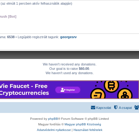
g (az elmúlt 1 percben aktív felhasználók alapján)
ush [Bot]
záma:
6538
• Legújabb regisztrált tagunk:
georgesrv
We haven’t received any donations.
Our goal is to raise
$60.00
.
We haven’t used any donations.
Kapcsolat
A csapat
Powered by
phpBB
® Forum Software © phpBB Limited
Magyar fordítás ©
Magyar phpBB Közösség
Adatvédelmi nyilatkozat
|
Használati feltételek