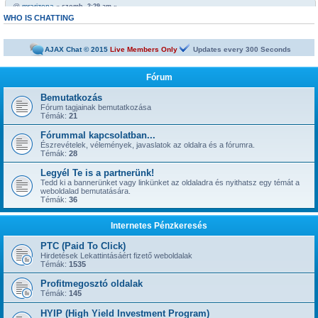
@
mrarizona
« szomb. 3:29 am »
https://netbiznisz.hu/viewtopic.php?t=10652
WHO IS CHATTING
@
mrarizona
« szomb. 3:29 am »
Bobabeten a futtbal vb miatt minden napra jut egy legalább egy freepick
AJAX Chat © 2015
Live Members Only
Updates every
300
Seconds
@
mrarizona
« szomb. 3:28 am »
sziasztok!
Fórum
@
mamus67
« kedd 4:53 pm »
Neked is
Bemutatkozás
Fórum tagjainak bemutatkozása
@
mrarizona
« hétf. 5:51 pm »
Témák:
21
jónapot
Fórummal kapcsolatban...
@
szepbalazs
« kedd 8:22 am »
has started a new topic:
Észrevételek, vélemények, javaslatok az oldalra és a fórumra.
Kickoffboss
Témák:
28
@
Admin
« hétf. 8:49 pm »
Legyél Te is a partnerünk!
has started a new topic:
Újabb 1 év, gyerünk-gyerünk tovább
Tedd ki a bannerünket vagy linkünket az oldaladra és nyithatsz egy témát a
@
szior
weboldalad bemutatására.
« vas. 5:43 pm »
Témák:
36
has started a new topic:
ySense.com
@
Admin
« kedd 9:38 am »
Internetes Pénzkeresés
... igen, IGAZ!!! ... Kész.
@
kavics13
« hétf. 10:48 pm »
PTC (Paid To Click)
Jól jönne egy admin....
Hirdetések Lekattintásáért fizető weboldalak
Témák:
1535
@
mrarizona
« szer. 3:37 pm »
has started a new topic:
BoaBet | Fogadóiroda és online kaszinó
Profitmegosztó oldalak
Témák:
145
@
szepbalazs
« pén. 10:28 pm »
has started a new topic:
22bet
HYIP (High Yield Investment Program)