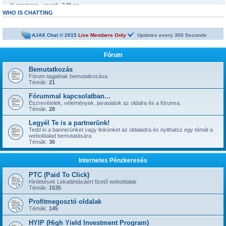
@
mrarizona
« szomb. 3:29 am »
Bobabeten a futtbal vb miatt minden napra jut egy legalább egy freepick
WHO IS CHATTING
@
mrarizona
« szomb. 3:28 am »
sziasztok!
AJAX Chat © 2015
Live Members Only
Updates every
300
Seconds
@
mamus67
« kedd 4:53 pm »
Neked is
Fórum
@
mrarizona
« hétf. 5:51 pm »
jónapot
Bemutatkozás
Fórum tagjainak bemutatkozása
@
szepbalazs
« kedd 8:22 am »
Témák:
21
has started a new topic:
Kickoffboss
Fórummal kapcsolatban...
@
Admin
« hétf. 8:49 pm »
Észrevételek, vélemények, javaslatok az oldalra és a fórumra.
has started a new topic:
Újabb 1 év, gyerünk-gyerünk tovább
Témák:
28
@
szior
« vas. 5:43 pm »
Legyél Te is a partnerünk!
has started a new topic:
ySense.com
Tedd ki a bannerünket vagy linkünket az oldaladra és nyithatsz egy témát a
weboldalad bemutatására.
@
Admin
« kedd 9:38 am »
Témák:
36
... igen, IGAZ!!! ... Kész.
@
kavics13
« hétf. 10:48 pm »
Internetes Pénzkeresés
Jól jönne egy admin....
@
mrarizona
« szer. 3:37 pm »
PTC (Paid To Click)
has started a new topic:
BoaBet | Fogadóiroda és online kaszinó
Hirdetések Lekattintásáért fizető weboldalak
Témák:
1535
@
szepbalazs
« pén. 10:28 pm »
has started a new topic:
22bet
Profitmegosztó oldalak
Témák:
145
@
Admin
« hétf. 11:55 am »
has started a new topic:
HYIP (High Yield Investment Program)
Faucet oldalak, ahol napi 1-2-3-5 satoshi gyorsan kikérhető