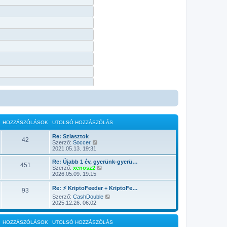
HOZZÁSZÓLÁSOK
UTOLSÓ HOZZÁSZÓLÁS
Re: Sziasztok
42
U
Szerző:
Soccer
t
2021.05.13. 19:31
o
l
Re: Újabb 1 év, gyerünk-gyerü…
451
s
U
Szerző:
xenosz2
ó
t
2026.05.09. 19:15
h
o
o
l
Re: ⚡ KriptoFeeder + KriptoFe…
93
z
s
U
Szerző:
CashDouble
z
ó
t
2025.12.26. 06:02
á
h
o
s
o
l
z
z
s
ó
z
HOZZÁSZÓLÁSOK
UTOLSÓ HOZZÁSZÓLÁS
ó