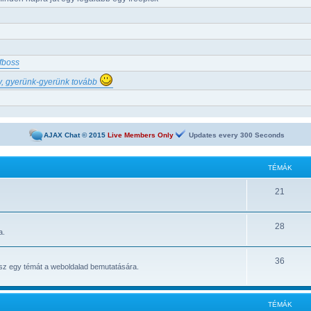
fboss
v, gyerünk-gyerünk tovább
AJAX Chat © 2015
Live Members Only
Updates every
300
Seconds
| Fogadóiroda és online kaszinó
t
TÉMÁK
dalak, ahol napi 1-2-3-5 satoshi gyorsan kikérhető
21
etPay csaló klón oldalra figyelmeztetés
e Offers
y látszik. Köszönöm.
28
a.
36
atsz egy témát a weboldalad bemutatására.
tetlen. Valakinek valami információja van esetleg?
- autosurf, ptp, ptc
le Farm
TÉMÁK