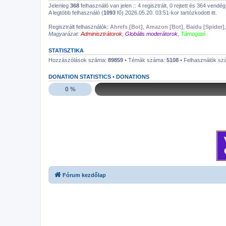
Jelenleg
368
felhasználó van jelen :: 4 regisztrált, 0 rejtett és 364 vendé
A legtöbb felhasználó (
1093
fő) 2026.05.20. 03:51-kor tartózkodott itt.
Regisztrált felhasználók:
Ahrefs [Bot]
,
Amazon [Bot]
,
Baidu [Spider]
Magyarázat:
Adminisztrátorok
,
Globális moderátorok
,
Támogató
STATISZTIKA
Hozzászólások száma:
89859
• Témák száma:
5108
• Felhasználók s
DONATION STATISTICS •
DONATIONS
0 %
Fórum kezdőlap