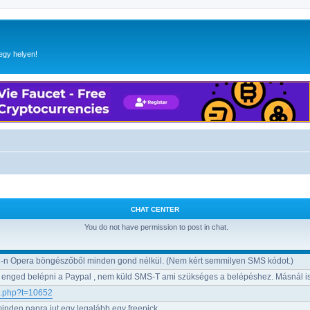
egy helyen!
CHAT CENTER
You do not have permission to post in chat.
-n Opera böngészőből minden gond nélkül. (Nem kért semmilyen SMS kódot.)
 enged belépni a Paypal , nem küld SMS-T ami szükséges a belépéshez. Másnál i
ic.php?t=10652
minden napra jut egy legalább egy freepick