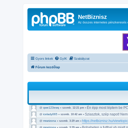
NetBiznisz
Az összes internetes pénzkeresés 
Gyors linkek
GyIK
Szabályzat
Fórum kezdőlap
Én épp most léptem be PC
@
qwe123ewq
« szomb. 12:21 pm »
Sziasztok, szép napot! Nem
@
icelady065
« szomb. 10:42 am »
https://netbiznisz.hu/viewtop
@
mrarizona
« szomb. 3:29 am »
Bobabeten a futtbal vb miatt 
@
mrarizona
« szomb. 3:29 am »