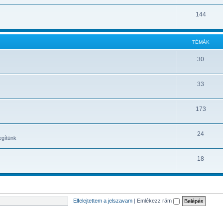
gszú
144
enül, hogy payeer-re engedne-e ugyanazzal az email címmel regisztrálni, ha van fió
 és secret kódot se fogadja el sehova.
TÉMÁK
30
33
173
24
egítünk
18
Elfelejtettem a jelszavam
|
Emlékezz rám