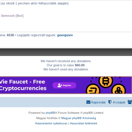
g (az elmúlt 1 percben aktív felhasználók alapján)
,
Semrush [Bot]
záma:
6538
• Legújabb regisztrált tagunk:
georgesrv
We haven’t received any donations.
Our goal is to raise
$60.00
.
We haven’t used any donations.
Kapcsolat
A csapat
Powered by
phpBB
® Forum Software © phpBB Limited
Magyar fordítás ©
Magyar phpBB Közösség
Adatvédelmi nyilatkozat
|
Használati feltételek