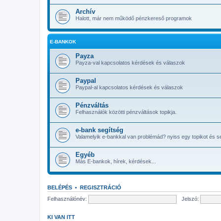
Nem tudtad, hogy apaayer me
@
mamus67
« szer. 4:58 pm »
Archív
Halott, már nem működő pénzkereső programok
Sziasztok! Nem tudjátok véletl
@
raptor666
« pén. 12:53 am »
mert sehogy nem tudok belépni
@
Katimama
« szer. 2:57 am »
Ajánlat vége
E-BANKOK
Payza
Payza-val kapcsolatos kérdések és válaszok
Paypal
Paypal-al kapcsolatos kérdések és válaszok
Pénzváltás
Felhasználók közötti pénzváltások topikja.
e-bank segítség
Valamelyik e-bankkal van problémád? nyiss egy topikot és s
Egyéb
Más E-bankok, hírek, kérdések...
BELÉPÉS
•
REGISZTRÁCIÓ
Felhasználónév:
Jelszó:
KI VAN ITT