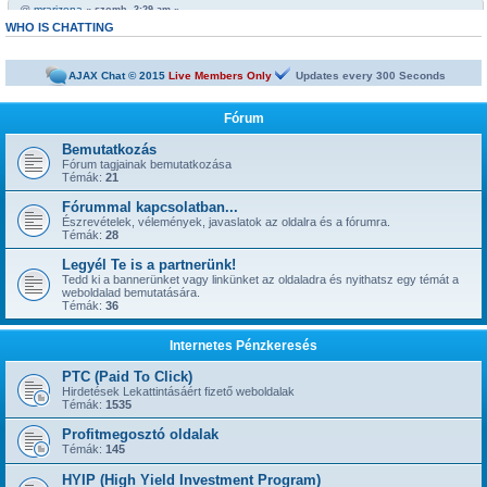
@
mrarizona
« szomb. 3:29 am »
https://netbiznisz.hu/viewtopic.php?t=10652
WHO IS CHATTING
@
mrarizona
« szomb. 3:29 am »
Bobabeten a futtbal vb miatt minden napra jut egy legalább egy freepick
AJAX Chat © 2015
Live Members Only
Updates every
300
Seconds
@
mrarizona
« szomb. 3:28 am »
sziasztok!
Fórum
@
mamus67
« kedd 4:53 pm »
Neked is
Bemutatkozás
Fórum tagjainak bemutatkozása
@
mrarizona
« hétf. 5:51 pm »
Témák:
21
jónapot
Fórummal kapcsolatban...
@
szepbalazs
« kedd 8:22 am »
has started a new topic:
Észrevételek, vélemények, javaslatok az oldalra és a fórumra.
Kickoffboss
Témák:
28
@
Admin
« hétf. 8:49 pm »
Legyél Te is a partnerünk!
has started a new topic:
Újabb 1 év, gyerünk-gyerünk tovább
Tedd ki a bannerünket vagy linkünket az oldaladra és nyithatsz egy témát a
@
szior
weboldalad bemutatására.
« vas. 5:43 pm »
Témák:
36
has started a new topic:
ySense.com
@
Admin
« kedd 9:38 am »
Internetes Pénzkeresés
... igen, IGAZ!!! ... Kész.
@
kavics13
« hétf. 10:48 pm »
PTC (Paid To Click)
Jól jönne egy admin....
Hirdetések Lekattintásáért fizető weboldalak
Témák:
1535
@
mrarizona
« szer. 3:37 pm »
has started a new topic:
BoaBet | Fogadóiroda és online kaszinó
Profitmegosztó oldalak
Témák:
145
@
szepbalazs
« pén. 10:28 pm »
has started a new topic:
22bet
HYIP (High Yield Investment Program)