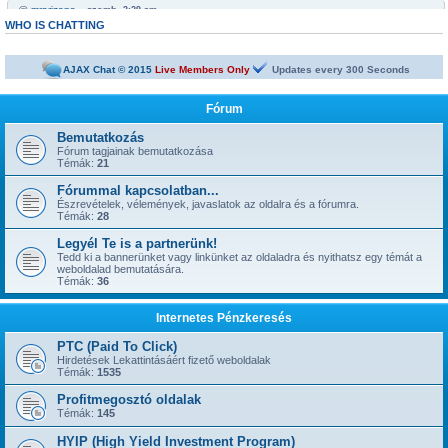
@
mrarizona
« szomb. 3:29 am »
Bobabeten a futtbal vb miatt minden napra jut egy legalább egy freepick
WHO IS CHATTING
@
mrarizona
« szomb. 3:28 am »
sziasztok!
AJAX Chat © 2015
Live Members Only
Updates every
300
Seconds
@
mamus67
« kedd 4:53 pm »
Neked is
Fórum
@
mrarizona
« hétf. 5:51 pm »
jónapot
Bemutatkozás
Fórum tagjainak bemutatkozása
@
szepbalazs
« kedd 8:22 am »
Témák:
21
has started a new topic:
Kickoffboss
Fórummal kapcsolatban...
@
Admin
« hétf. 8:49 pm »
Észrevételek, vélemények, javaslatok az oldalra és a fórumra.
has started a new topic:
Újabb 1 év, gyerünk-gyerünk tovább
Témák:
28
@
szior
« vas. 5:43 pm »
Legyél Te is a partnerünk!
has started a new topic:
ySense.com
Tedd ki a bannerünket vagy linkünket az oldaladra és nyithatsz egy témát a
weboldalad bemutatására.
@
Admin
« kedd 9:38 am »
Témák:
36
... igen, IGAZ!!! ... Kész.
@
kavics13
« hétf. 10:48 pm »
Internetes Pénzkeresés
Jól jönne egy admin....
@
mrarizona
« szer. 3:37 pm »
PTC (Paid To Click)
has started a new topic:
BoaBet | Fogadóiroda és online kaszinó
Hirdetések Lekattintásáért fizető weboldalak
Témák:
1535
@
szepbalazs
« pén. 10:28 pm »
has started a new topic:
22bet
Profitmegosztó oldalak
Témák:
145
@
Admin
« hétf. 11:55 am »
has started a new topic:
HYIP (High Yield Investment Program)
Faucet oldalak, ahol napi 1-2-3-5 satoshi gyorsan kikérhető