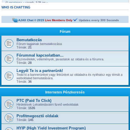
@
mrarizona
« szomb. 3:29 am »
https://netbiznisz.hu/viewtopic.php?t=10652
WHO IS CHATTING
@
mrarizona
« szomb. 3:29 am »
Bobabeten a futtbal vb miatt minden napra jut egy legalább egy freepick
AJAX Chat © 2015
Live Members Only
Updates every
300
Seconds
@
mrarizona
« szomb. 3:28 am »
sziasztok!
Fórum
@
mamus67
« kedd 4:53 pm »
Neked is
Bemutatkozás
Fórum tagjainak bemutatkozása
@
mrarizona
« hétf. 5:51 pm »
Témák:
21
jónapot
Fórummal kapcsolatban...
@
szepbalazs
« kedd 8:22 am »
has started a new topic:
Észrevételek, vélemények, javaslatok az oldalra és a fórumra.
Kickoffboss
Témák:
28
@
Admin
« hétf. 8:49 pm »
Legyél Te is a partnerünk!
has started a new topic:
Újabb 1 év, gyerünk-gyerünk tovább
Tedd ki a bannerünket vagy linkünket az oldaladra és nyithatsz egy témát a
@
szior
weboldalad bemutatására.
« vas. 5:43 pm »
Témák:
36
has started a new topic:
ySense.com
@
Admin
« kedd 9:38 am »
Internetes Pénzkeresés
... igen, IGAZ!!! ... Kész.
@
kavics13
« hétf. 10:48 pm »
PTC (Paid To Click)
Jól jönne egy admin....
Hirdetések Lekattintásáért fizető weboldalak
Témák:
1535
@
mrarizona
« szer. 3:37 pm »
has started a new topic:
BoaBet | Fogadóiroda és online kaszinó
Profitmegosztó oldalak
Témák:
145
@
szepbalazs
« pén. 10:28 pm »
has started a new topic:
22bet
HYIP (High Yield Investment Program)