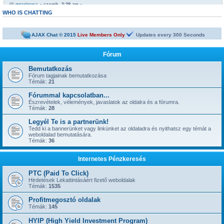
@
mrarizona
« szomb. 3:29 am »
https://netbiznisz.hu/viewtopic.php?t=10652
WHO IS CHATTING
@
mrarizona
« szomb. 3:29 am »
Bobabeten a futtbal vb miatt minden napra jut egy legalább egy freepick
AJAX Chat © 2015
Live Members Only
Updates every
300
Seconds
@
mrarizona
« szomb. 3:28 am »
sziasztok!
Fórum
@
mamus67
« kedd 4:53 pm »
Neked is
Bemutatkozás
Fórum tagjainak bemutatkozása
@
mrarizona
« hétf. 5:51 pm »
Témák:
21
jónapot
Fórummal kapcsolatban...
@
szepbalazs
« kedd 8:22 am »
has started a new topic:
Észrevételek, vélemények, javaslatok az oldalra és a fórumra.
Kickoffboss
Témák:
28
@
Admin
« hétf. 8:49 pm »
Legyél Te is a partnerünk!
has started a new topic:
Újabb 1 év, gyerünk-gyerünk tovább
Tedd ki a bannerünket vagy linkünket az oldaladra és nyithatsz egy témát a
@
szior
weboldalad bemutatására.
« vas. 5:43 pm »
Témák:
36
has started a new topic:
ySense.com
@
Admin
« kedd 9:38 am »
Internetes Pénzkeresés
... igen, IGAZ!!! ... Kész.
@
kavics13
« hétf. 10:48 pm »
PTC (Paid To Click)
Jól jönne egy admin....
Hirdetések Lekattintásáért fizető weboldalak
Témák:
1535
@
mrarizona
« szer. 3:37 pm »
has started a new topic:
BoaBet | Fogadóiroda és online kaszinó
Profitmegosztó oldalak
Témák:
145
@
szepbalazs
« pén. 10:28 pm »
has started a new topic:
22bet
HYIP (High Yield Investment Program)